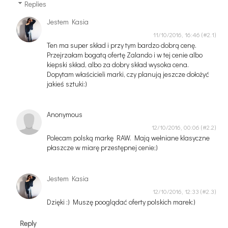
Replies
Jestem Kasia
11/10/2016, 16:46
Ten ma super skład i przy tym bardzo dobrą cenę.
Przejrzałam bogatą ofertę Zalando i w tej cenie albo
kiepski skład, albo za dobry skład wysoka cena.
Dopytam właścicieli marki, czy planują jeszcze dołożyć
jakieś sztuki:)
Anonymous
12/10/2016, 00:06
Polecam polską markę RAW. Mają wełniane klasyczne
płaszcze w miarę przestępnej cenie;)
Jestem Kasia
12/10/2016, 12:33
Dzięki :) Muszę pooglądać oferty polskich marek:)
Reply