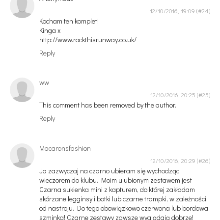
12/10/2016, 19:09
Kocham ten komplet!
Kinga x
http://www.rockthisrunway.co.uk/
Reply
ww
12/10/2016, 20:25
This comment has been removed by the author.
Reply
Macaronsfashion
12/10/2016, 20:29
Ja zazwyczaj na czarno ubieram się wychodząc
wieczorem do klubu. Moim ulubionym zestawem jest
Czarna sukienka mini z kapturem, do której zakładam
skórzane legginsy i botki lub czarne trampki, w zależności
od nastroju. Do tego obowiązkowo czerwona lub bordowa
szminka! Czarne zestawy zawsze wyglądają dobrze!