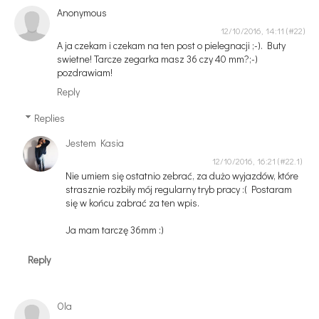
Anonymous
12/10/2016, 14:11
A ja czekam i czekam na ten post o pielegnacji ;-). Buty
swietne! Tarcze zegarka masz 36 czy 40 mm?;-)
pozdrawiam!
Reply
Replies
Jestem Kasia
12/10/2016, 16:21
Nie umiem się ostatnio zebrać, za dużo wyjazdów, które
strasznie rozbiły mój regularny tryb pracy :( Postaram
się w końcu zabrać za ten wpis.
Ja mam tarczę 36mm :)
Reply
Ola