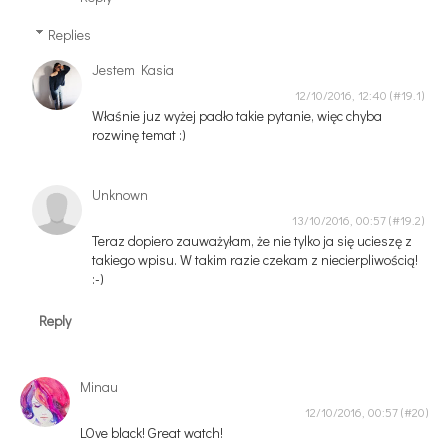
Replies
Jestem Kasia
12/10/2016, 12:40
Właśnie juz wyżej padło takie pytanie, więc chyba
rozwinę temat :)
Unknown
13/10/2016, 00:57
Teraz dopiero zauważyłam, że nie tylko ja się ucieszę z
takiego wpisu. W takim razie czekam z niecierpliwością!
:-)
Reply
Minau
12/10/2016, 00:57
LOve black! Great watch!