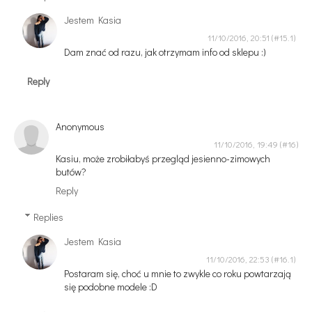
Jestem Kasia
11/10/2016, 20:51
Dam znać od razu, jak otrzymam info od sklepu :)
Reply
Anonymous
11/10/2016, 19:49
Kasiu, może zrobiłabyś przegląd jesienno-zimowych
butów?
Reply
Replies
Jestem Kasia
11/10/2016, 22:53
Postaram się, choć u mnie to zwykle co roku powtarzają
się podobne modele :D