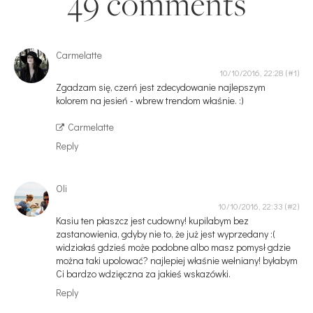
49 comments
Carmelatte
10/10/2016, 22:28
Zgadzam się, czerń jest zdecydowanie najlepszym
kolorem na jesień - wbrew trendom właśnie. :)
Carmelatte
Reply
Oli
10/10/2016, 22:33
Kasiu ten płaszcz jest cudowny! kupilabym bez
zastanowienia, gdyby nie to, że już jest wyprzedany :(
widziałaś gdzieś może podobne albo masz pomysł gdzie
można taki upolować? najlepiej właśnie wełniany! byłabym
Ci bardzo wdzięczna za jakieś wskazówki.
Reply