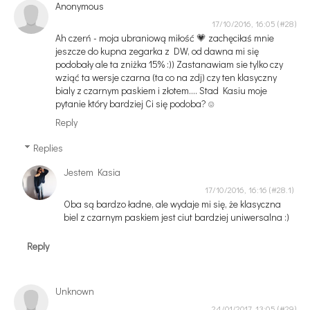
Anonymous
17/10/2016, 16:05
Ah czerń - moja ubraniową miłość 💗 zachęciłaś mnie
jeszcze do kupna zegarka z DW, od dawna mi się
podobały ale ta zniżka 15% :)) Zastanawiam sie tylko czy
wziąć ta wersje czarna (ta co na zdj) czy ten klasyczny
bialy z czarnym paskiem i złotem.... Stad Kasiu moje
pytanie który bardziej Ci się podoba? ☺
Reply
Replies
Jestem Kasia
17/10/2016, 16:16
Oba są bardzo ładne, ale wydaje mi się, że klasyczna
biel z czarnym paskiem jest ciut bardziej uniwersalna :)
Reply
Unknown
24/01/2017, 13:05