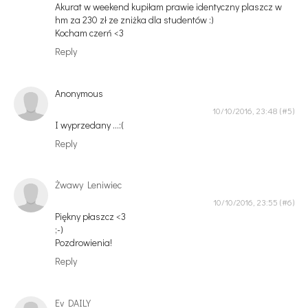
Akurat w weekend kupiłam prawie identyczny plaszcz w
hm za 230 zł ze zniżka dla studentów :)
Kocham czerń <3
Reply
Anonymous
10/10/2016, 23:48
I wyprzedany ...:(
Reply
Żwawy Leniwiec
10/10/2016, 23:55
Piękny płaszcz <3
;-)
Pozdrowienia!
Reply
Ev DAILY