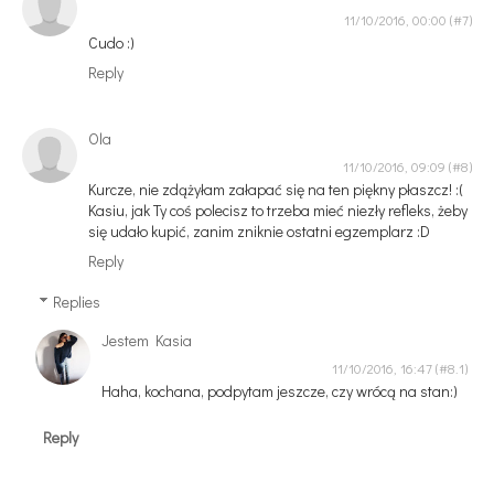
11/10/2016, 00:00
Cudo :)
Reply
Ola
11/10/2016, 09:09
Kurcze, nie zdążyłam załapać się na ten piękny płaszcz! :(
Kasiu, jak Ty coś polecisz to trzeba mieć niezły refleks, żeby
się udało kupić, zanim zniknie ostatni egzemplarz :D
Reply
Replies
Jestem Kasia
11/10/2016, 16:47
Haha, kochana, podpytam jeszcze, czy wrócą na stan:)
Reply