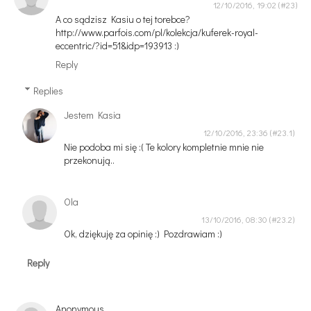
12/10/2016, 19:02
A co sądzisz Kasiu o tej torebce?
http://www.parfois.com/pl/kolekcja/kuferek-royal-
eccentric/?id=51&idp=193913 :)
Reply
Replies
Jestem Kasia
12/10/2016, 23:36
Nie podoba mi się :( Te kolory kompletnie mnie nie
przekonują..
Ola
13/10/2016, 08:30
Ok, dziękuję za opinię :) Pozdrawiam :)
Reply
Anonymous