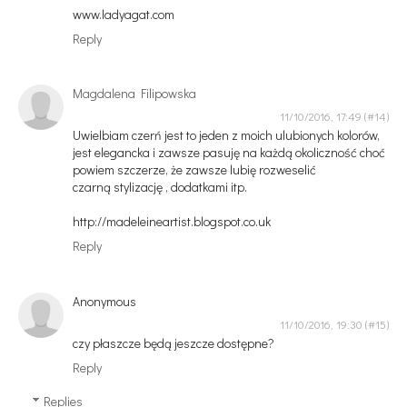
www.ladyagat.com
Reply
Magdalena Filipowska
11/10/2016, 17:49
Uwielbiam czerń jest to jeden z moich ulubionych kolorów,
jest elegancka i zawsze pasuję na każdą okoliczność choć
powiem szczerze, że zawsze lubię rozweselić
czarną stylizację , dodatkami itp.
http://madeleineartist.blogspot.co.uk
Reply
Anonymous
11/10/2016, 19:30
czy płaszcze będą jeszcze dostępne?
Reply
Replies