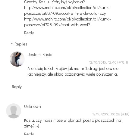
Czechy Kasiu. Który byś wybrała?
http://www.mohito.com/pl/pl/collection/all/kurtki-
plaszcze/pi687-09x/coat-with-wide-collar czy
http://www.mohito.com/pl/pl/collection/all/kurtki-
plaszcze/pi708-09x/coat-with-wool?
Reply
Replies
Jestem Kasia
12/10/2016, 12:40
Nie lubię takich krojów jak ma nr 1, drugi jest o wiele
ładniejszy, ale skład pozostawia wiele do życzenia.
Reply
Unknown
12/10/2016, 00:28
Kasiu, czy masz może w planach post o płaszczach na
zimę? :-)
Reply