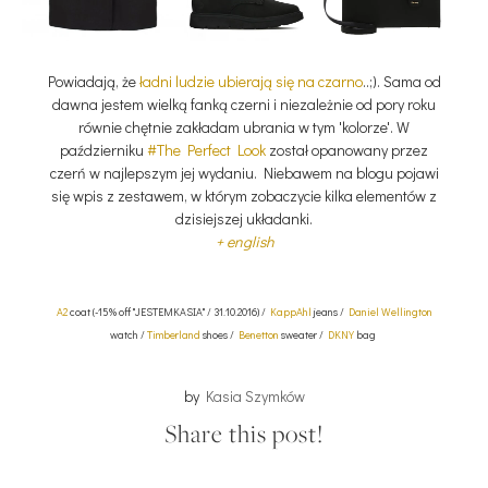
Powiadają, że
ładni ludzie ubierają się na czarno
..;). Sama od
dawna jestem wielką fanką czerni i niezależnie od pory roku
równie chętnie zakładam ubrania w tym 'kolorze'. W
październiku
#The Perfect Look
został opanowany przez
czerń w najlepszym jej wydaniu. Niebawem na blogu pojawi
się wpis z zestawem, w którym zobaczycie kilka elementów z
dzisiejszej układanki.
+ english
A2
coat (-15% off "JESTEMKASIA" / 31.10.2016) /
KappAhl
jeans /
Daniel Wellington
watch /
Timberland
shoes /
Benetton
sweater /
DKNY
bag
by
Kasia Szymków
Share this post!