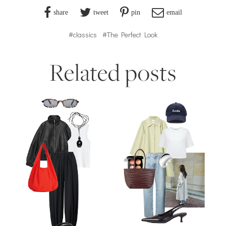
share
tweet
pin
email
#classics
#The Perfect Look
Related posts