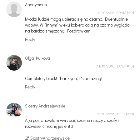
Anonymous
11/10/2016, 09:42
Młodzi ludzie mogą ubierać się na czarno. Ewentualnie
wdowy. W "innym" wieku kobieta cała na czarno wygląda
na bardzo zmęczoną. Pozdrawiam.
Reply
Olga Kulkova
11/10/2016, 10:10
Completely black! Thank you, it's amazing!
Reply
Siostry Andrzejewskie
11/10/2016, 13:32
A ja postanowiłam wyrzucić czarne rzeczy z szafy i
rozweselić trochę jesien! :)
SiostryAndrzejewskie