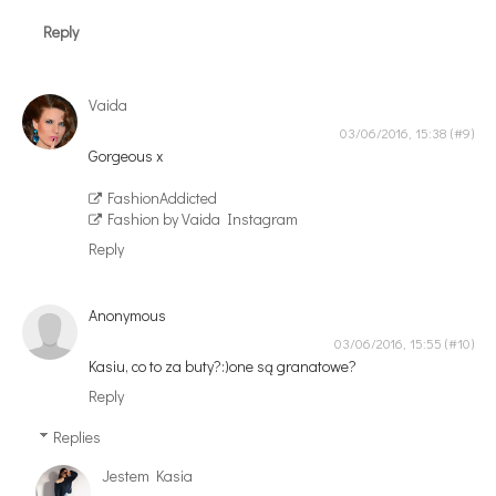
Reply
Vaida
03/06/2016, 15:38
Gorgeous x
FashionAddicted
Fashion by Vaida Instagram
Reply
Anonymous
03/06/2016, 15:55
Kasiu, co to za buty?:)one są granatowe?
Reply
Replies
Jestem Kasia