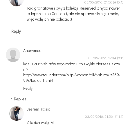
03/06/2016, 21:56
Tak, granatowe i były z kolekcji Reserved (chyba nawet
ta lepsza linia Concept), ale nie sprawdziły się u mnie,
więc wolę ich nie polecać :)
Reply
Anonymous
03/06/2016, 17:04
Kasiu, a z t-shirtów tego rodzaju to zwykle bierzesz s czy
m?
http://www.tallinder.com/pl/pl/woman/all/t-shirts/lz269-
99x/ladies-t-shirt
Reply
Replies
Jestem Kasia
03/06/2016, 21:56
Z takich wolę M :)