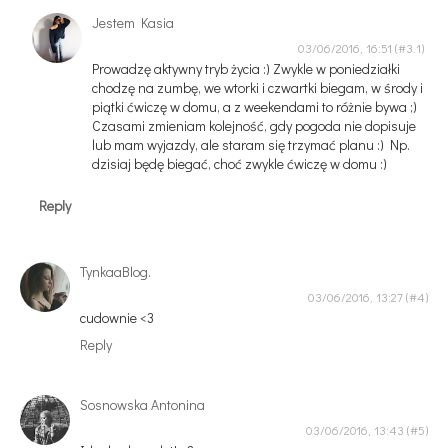
Jestem Kasia
03/06/2016, 16:51
Prowadzę aktywny tryb życia :) Zwykle w poniedziałki
chodzę na zumbę, we wtorki i czwartki biegam, w środy i
piątki ćwiczę w domu, a z weekendami to różnie bywa ;)
Czasami zmieniam kolejność, gdy pogoda nie dopisuje
lub mam wyjazdy, ale staram się trzymać planu :) Np.
dzisiaj będę biegać, choć zwykle ćwiczę w domu :)
Reply
TynkaaBlog.
03/06/2016, 13:27
cudownie <3
Reply
Sosnowska Antonina
03/06/2016, 13:43