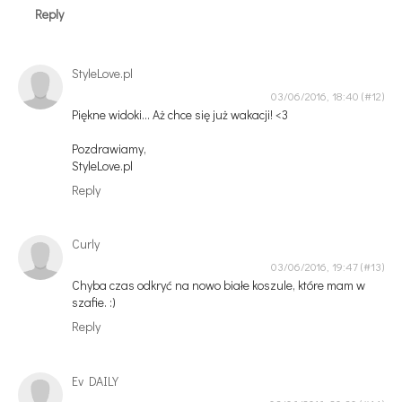
Reply
StyleLove.pl
03/06/2016, 18:40
Piękne widoki... Aż chce się już wakacji! <3
Pozdrawiamy,
StyleLove.pl
Reply
Curly
03/06/2016, 19:47
Chyba czas odkryć na nowo białe koszule, które mam w
szafie. :)
Reply
Ev DAILY