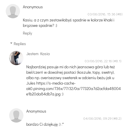
Anonymous
03/06/2016, 15:36
Kasiu, a z czym zestawiłabyś spodnie w kolorze khaki i
brązowe spodnie? :)
Reply
Replies
Jestem Kasia
03/06/2016, 22:16
Najbardziej pasuje mi do nich jeansowa góra lub też
biel/czerń w dowolnej postaci (koszule, topy, swetry),
albo np. overisezowy sweterek w odcieniu beżu jak u
Jules https://s-media-cache-
ak0.pinimg.com/736x/77/32/0a/77320a7d2acfda48004
e1b20da84db7a.jpg :)
Anonymous
04/06/2016, 09:29
bardzo Ci dziękuję :) :*