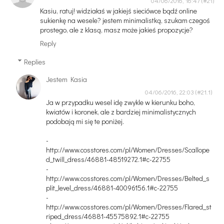
04/06/2016, 16:47
Kasiu, ratuj! widziałaś w jakiejś sieciówce bądź online
sukienkę na wesele? jestem minimalistką, szukam czegoś
prostego, ale z klasą, masz może jakieś propozycje?
Reply
Replies
Jestem Kasia
04/06/2016, 22:03
Ja w przypadku wesel idę zwykle w kierunku boho,
kwiatów i koronek, ale z bardziej minimalistycznych
podobają mi się te poniżej.
-
http://www.cosstores.com/pl/Women/Dresses/Scallope
d_twill_dress/46881-48519272.1#c-22755
-
http://www.cosstores.com/pl/Women/Dresses/Belted_s
plit_level_dress/46881-40096156.1#c-22755
-
http://www.cosstores.com/pl/Women/Dresses/Flared_st
riped_dress/46881-45575892.1#c-22755