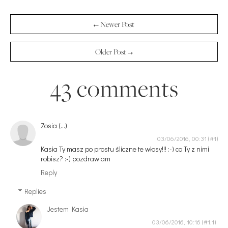
← Newer Post
Older Post →
43 comments
Zosia (...)
03/06/2016, 00:31
Kasia Ty masz po prostu śliczne te włosy!!! :-) co Ty z nimi
robisz? :-) pozdrawiam
Reply
Replies
Jestem Kasia
03/06/2016, 10:16