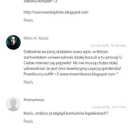
Idealny komplet! <3
http://sosnowskaphoto.blogspot.com
Reply
Mów mi Kasia
03/06/2016, 14:18
Dokładnie wczoraj dodałam nowy wpis, w którym
zachwalałam uniwersalnośc białej koszuli a tu proszę! U
Ciebie również się pojawiła! No nie muszę chyba dalej
udowadniać że jest ona rewelacyjną częścią garderoby!
Prześliczny outfit! <3 www.mowmikasia.blogspot.com :*
Reply
Anonymous
03/06/2016, 15:17
Kasiu, zrobisz przegląd kostiumów kąpielowych?
Reply