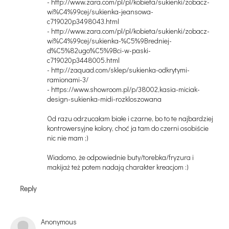
- http://www.zara.com/pl/pl/kobieta/sukienki/zobacz-
wi%C4%99cej/sukienka-jeansowa-
c719020p3498043.html
- http://www.zara.com/pl/pl/kobieta/sukienki/zobacz-
wi%C4%99cej/sukienka-%C5%9Bredniej-
d%C5%82ugo%C5%9Bci-w-paski-
c719020p3448005.html
- http://zaquad.com/sklep/sukienka-odkrytymi-
ramionami-3/
- https://www.showroom.pl/p/38002,kasia-miciak-
design-sukienka-midi-rozkloszowana
Od razu odrzucałam białe i czarne, bo to te najbardziej
kontrowersyjne kolory, choć ja tam do czerni osobiście
nic nie mam ;)
Wiadomo, że odpowiednie buty/torebka/fryzura i
makijaż też potem nadają charakter kreacjom :)
Reply
Anonymous