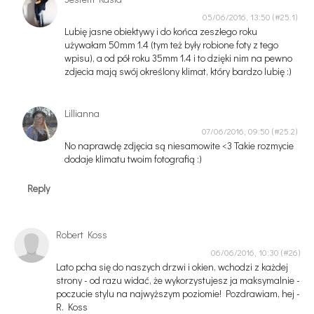
05/06/2016, 13:50
Lubię jasne obiektywy i do końca zeszłego roku
używałam 50mm 1.4 (tym też były robione foty z tego
wpisu), a od pół roku 35mm 1.4 i to dzięki nim na pewno
zdjecia mają swój określony klimat, który bardzo lubię :)
Lillianna
07/06/2016, 09:50
No naprawdę zdjęcia są niesamowite <3 Takie rozmycie
dodaje klimatu twoim fotografią :)
Reply
Robert Koss
06/06/2016, 10:30
Lato pcha się do naszych drzwi i okien, wchodzi z każdej
strony - od razu widać, że wykorzystujesz ja maksymalnie -
poczucie stylu na najwyższym poziomie! Pozdrawiam, hej -
R. Koss