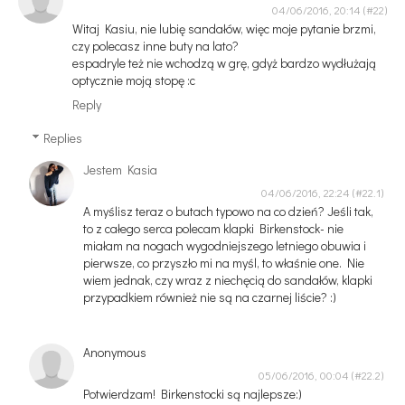
04/06/2016, 20:14
Witaj Kasiu, nie lubię sandałów, więc moje pytanie brzmi,
czy polecasz inne buty na lato?
espadryle też nie wchodzą w grę, gdyż bardzo wydłużają
optycznie moją stopę :c
Reply
Replies
Jestem Kasia
04/06/2016, 22:24
A myślisz teraz o butach typowo na co dzień? Jeśli tak,
to z całego serca polecam klapki Birkenstock- nie
miałam na nogach wygodniejszego letniego obuwia i
pierwsze, co przyszło mi na myśl, to właśnie one. Nie
wiem jednak, czy wraz z niechęcią do sandałów, klapki
przypadkiem również nie są na czarnej liście? :)
Anonymous
05/06/2016, 00:04
Potwierdzam! Birkenstocki są najlepsze:)