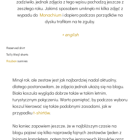
zadziwiło, jednak zdjęcia z tego wpisu pochodzą jeszcze z
zeszłego roku. Jakimś sposobem umknęło mi kilka zdjęć z
wypadu do
Monachium
i dopiero podczas porządków na
dysku trafiłam na te zguby.
+ english
Reserved shirt
Tally Weijl shorts
Rayban
sunnies
Minął rok, ale zestaw jest jak najbardziej nadal aktualny,
dlatego postanowiłam, że zdjęcia jednak ukażą się na blogu.
Biała koszula wygląda dobrze także w takim letnim,
turystycznym połączeniu. Warto pamiętać, by podczas wyboru
koszul kierować się także podobnymi zasadami, jak w
przypadku
t-shirtów
.
Na koniec zapowiem jeszcze, że w najbliższym czasie na
blogu pojawi się kilka naprawdę fajnych zestawów (jeden z
lnianym kompletem, potem trochę jeansowych klasyków oraz