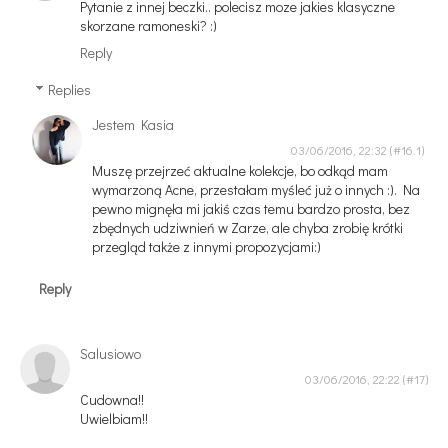
Pytanie z innej beczki.. polecisz moze jakies klasyczne
skorzane ramoneski? :)
Reply
Replies
Jestem Kasia
03/06/2016, 22:32
Muszę przejrzeć aktualne kolekcje, bo odkąd mam
wymarzoną Acne, przestałam myśleć już o innych :). Na
pewno mignęła mi jakiś czas temu bardzo prosta, bez
zbędnych udziwnień w Zarze, ale chyba zrobię krótki
przegląd także z innymi propozycjami:)
Reply
Salusiowo
03/06/2016, 22:22
Cudowna!!
Uwielbiam!!