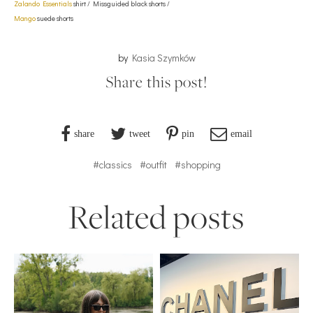
Zalando Essentials
shirt / Missguided black shorts /
Mango
suede shorts
by
Kasia Szymków
Share this post!
share
tweet
pin
email
#classics
#outfit
#shopping
Related posts