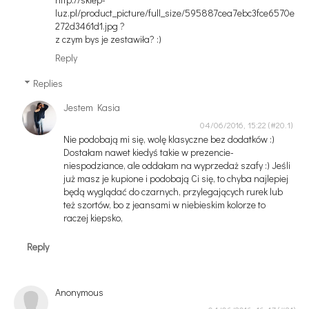
luz.pl/product_picture/full_size/595887cea7ebc3fce6570e
272d3461d1.jpg ?
z czym bys je zestawiła? :)
Reply
Replies
Jestem Kasia
04/06/2016, 15:22
Nie podobają mi się, wolę klasyczne bez dodatków :)
Dostałam nawet kiedyś takie w prezencie-
niespodziance, ale oddałam na wyprzedaż szafy :) Jeśli
już masz je kupione i podobają Ci się, to chyba najlepiej
będą wyglądać do czarnych, przylegających rurek lub
też szortów, bo z jeansami w niebieskim kolorze to
raczej kiepsko,
Reply
Anonymous