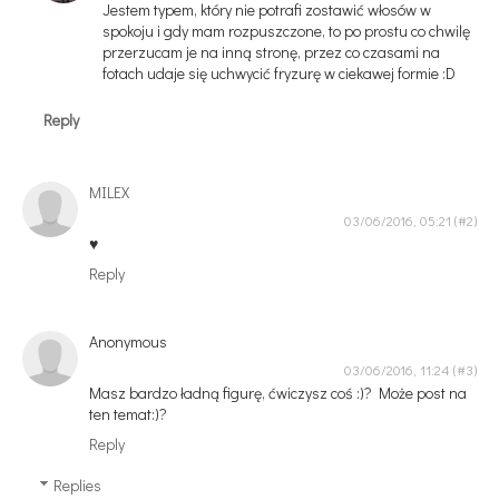
Jestem typem, który nie potrafi zostawić włosów w
spokoju i gdy mam rozpuszczone, to po prostu co chwilę
przerzucam je na inną stronę, przez co czasami na
fotach udaje się uchwycić fryzurę w ciekawej formie :D
Reply
MILEX
03/06/2016, 05:21
♥
Reply
Anonymous
03/06/2016, 11:24
Masz bardzo ładną figurę, ćwiczysz coś :)? Może post na
ten temat:)?
Reply
Replies