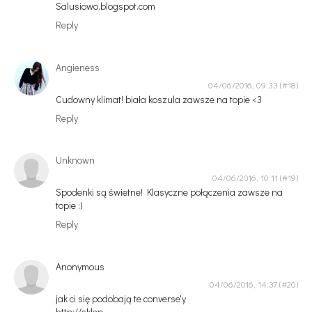
Salusiowo.blogspot.com
Reply
Angieness
04/06/2016, 09:33
Cudowny klimat! biała koszula zawsze na topie <3
Reply
Unknown
04/06/2016, 10:11
Spodenki są świetne! Klasyczne połączenia zawsze na
topie :)
Reply
Anonymous
04/06/2016, 14:37
jak ci się podobają te converse'y
http://sklep-