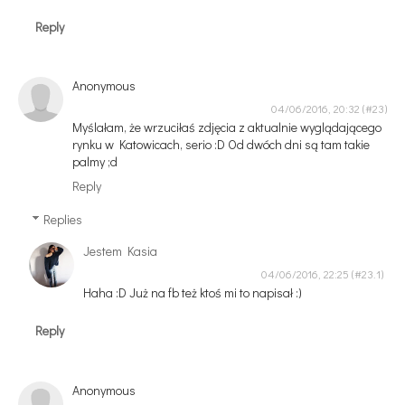
Reply
Anonymous
04/06/2016, 20:32
Myślałam, że wrzuciłaś zdjęcia z aktualnie wyglądającego
rynku w Katowicach, serio :D Od dwóch dni są tam takie
palmy ;d
Reply
Replies
Jestem Kasia
04/06/2016, 22:25
Haha :D Już na fb też ktoś mi to napisał :)
Reply
Anonymous