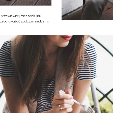
z przewiewnej mieszanki lnu i
 trzeba uważać podczas siedzenia