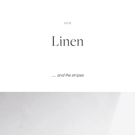
6.6.16
Linen
..... and the stripes