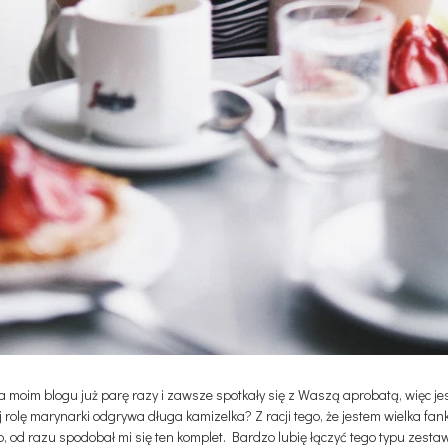
na moim blogu już parę razy i zawsze spotkały się z Waszą aprobatą, więc je
rej rolę marynarki odgrywa długa kamizelka? Z racji tego, że jestem wielka fa
 od razu spodobał mi się ten komplet. Bardzo lubię łączyć tego typu zesta