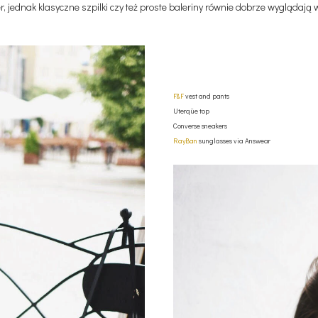
r, jednak klasyczne szpilki czy też proste baleriny równie dobrze wyglądają
F&F
vest and pants
Uterqüe top
Converse sneakers
RayBan
sunglasses via Answear