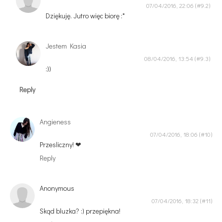
07/04/2016, 22:06
Dziękuję. Jutro więc biorę :*
Jestem Kasia
08/04/2016, 13:54
:))
Reply
Angieness
07/04/2016, 18:06
Przesliczny! ❤
Reply
Anonymous
07/04/2016, 18:32
Skąd bluzka? :) przepiękna!