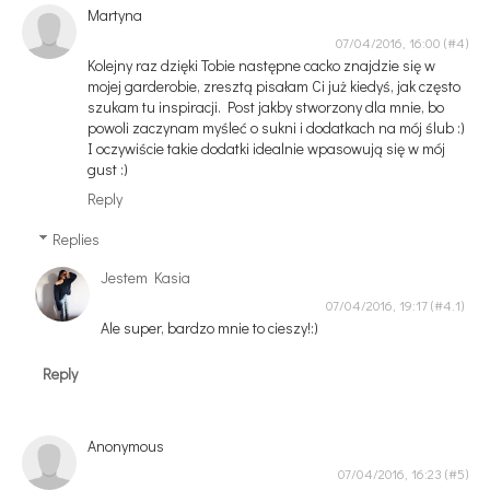
Martyna
07/04/2016, 16:00
Kolejny raz dzięki Tobie następne cacko znajdzie się w
mojej garderobie, zresztą pisałam Ci już kiedyś, jak często
szukam tu inspiracji. Post jakby stworzony dla mnie, bo
powoli zaczynam myśleć o sukni i dodatkach na mój ślub :)
I oczywiście takie dodatki idealnie wpasowują się w mój
gust :)
Reply
Replies
Jestem Kasia
07/04/2016, 19:17
Ale super, bardzo mnie to cieszy!:)
Reply
Anonymous
07/04/2016, 16:23