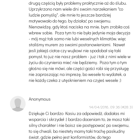
drugą częścią były problemy praktycznie aż do ślubu.
Uprzykrzono nam wiele dni swoim narzekaniem "co
ludzie pomyślą", ale mnie to jeszcze bardziej
motywowało do tego, by działać po swojemu.
Nienawidzę, gdy ktoś naciska na mnie, bym zrobiła coś
wbrew sobie. Poza tym to nie była jedynie moja decyzja
- mój mąż tak samo nie lubi weselnych klimatów, więc
staliśmy murem za swoimi postanowieniami. Nawet
jesli jakiejś ciotce czy wujkowi nie spodobał się taki
pomysł, to juz nie nasz problem - juz i tak z nimi wiele w
życiu do czynienia mieć nie będziemy. Poza tym o tym
głośno się nie mówi, ale części gości robi się przysługę
nie zapraszając na imprezę, bo wesele to wydatek, a
nie każdy czeka z utęsknieniem na czyjeś wesele ;)
Anonymous
14/04/2016, 09:36
Dziękuje Ci bardzo Kasiu za odpowiedź, dodałas mi
wsparcia i skrzydeł :) bardzo doceniam to, że masz taki
silny charakter i nie boisz sie postępować po swojemu,
to się chwali, bo niestety mamy taki trochę paskudny
świat, gdzie pełno jest konformistów, do tego