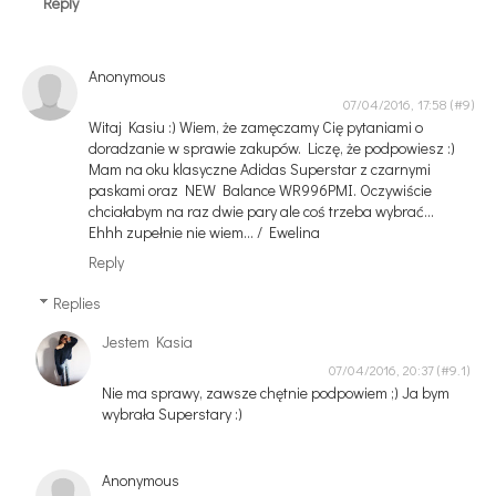
Reply
Anonymous
07/04/2016, 17:58
Witaj Kasiu :) Wiem, że zamęczamy Cię pytaniami o
doradzanie w sprawie zakupów. Liczę, że podpowiesz :)
Mam na oku klasyczne Adidas Superstar z czarnymi
paskami oraz NEW Balance WR996PMI. Oczywiście
chciałabym na raz dwie pary ale coś trzeba wybrać...
Ehhh zupełnie nie wiem... / Ewelina
Reply
Replies
Jestem Kasia
07/04/2016, 20:37
Nie ma sprawy, zawsze chętnie podpowiem ;) Ja bym
wybrała Superstary :)
Anonymous