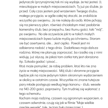
jedynaczki (przynajmniej tak mi się wydaje, że też jesteś :)),
mieszkające w małych miejscowościach, Ty już po ślubie, ja
przed. Cały czas jestem pod wrażeniem Twojego ślubu,
małego przyjęcia, w ogóle całej tej otoczki, że zrobiliście
wszystko po swojemu. Ja nie należę do osób, które pchają
się na pierwszy plan, również chciałabym mieć podobnie
kameralny ślub, bez przepychu, bez tłumu gości, taki "mój",
po swojemu. No ale oczywiście jak to w takich małych
miejscowościach bywa ludzie myślą po ichniemu. Staram
sie być asertywna, ale... Jest ciężko. Powoli jest mi
odbierana radość z tego dnia. Dodatkowo moja dalsza
rodzina, której nie planuję zapraszać, bo rzadko się z nimi
widuję, już słyszę, że jakaś tam ciotka taty jest obrażona
itp. Szkoda gadać i pisać...
Ktoś może pomysleć, że robię problem, ktoś kto nie zna
życia w małej miejscowości. Mój ślub i skromne przyjęcie
będzie jak na razie jedynym takim skromnym wydarzeniem
w okolicy w ostatnim czasie. Wszystkie mi znane tutejsze
pary młode postępuja według tego kanonu - ślub, wesele
na 140-200 gości, poprawiny. Tym trudniej się wyłamać z
tego schematu.
Kocham moja rodzinę, czasem są ogromnym wsparciem, a
czasem odwrotnie, czuję się jak w filmie "Moje wielkie
greckie wesele", tyle, że tam było śmieszniej :)