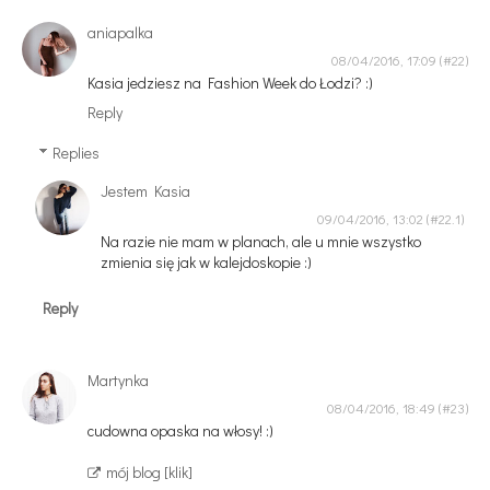
aniapalka
08/04/2016, 17:09
Kasia jedziesz na Fashion Week do Łodzi? :)
Reply
Replies
Jestem Kasia
09/04/2016, 13:02
Na razie nie mam w planach, ale u mnie wszystko
zmienia się jak w kalejdoskopie :)
Reply
Martynka
08/04/2016, 18:49
cudowna opaska na włosy! :)
mój blog [klik]