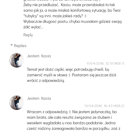
Żeby nie przedłużać, Kasiu, może przerabiałaś to tak
samo jak ja, a może miałaś komfortową sytuację, bo Twoi
"tubylcy" są inni, może jakieś rady? :)
Wybaczcie długosć postu, chyba musiałam gdzieś swoją
żółć wylać...
Reply
Replies
Jestem Kasia
11/04/2016, 12:51
Temat jest dość ciężki, więc potrzebuję chwili, by
zamienić myśli w słowa :) Postaram się jeszcze dziś
wrócić z odpowiedzią.
Jestem Kasia
13/04/2016, 16:43
Wracam z odpowiedzią :) Nie jestem jedynaczką, bo
mam brata, ale cała reszta związana ze ślubem i
weselem wygladała u nas bardzo podobnie. Jedna
cześć rodziny zareagowała bardzo w porządku, zaś z