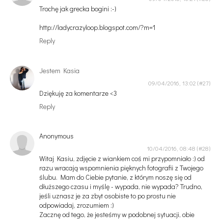
Trochę jak grecka bogini :-)
http://ladycrazyloop.blogspot.com/?m=1
Reply
Jestem Kasia
09/04/2016, 13:02
Dziękuję za komentarze <3
Reply
Anonymous
10/04/2016, 08:48
Witaj Kasiu, zdjęcie z wiankiem coś mi przypomniało :) od
razu wracają wspomnienia pięknych fotografii z Twojego
ślubu. Mam do Ciebie pytanie, z którym noszę się od
dłuższego czasu i myślę - wypada, nie wypada? Trudno,
jeśli uznasz je za zbyt osobiste to po prostu nie
odpowiadaj, zrozumiem :)
Zacznę od tego, że jesteśmy w podobnej sytuacji, obie