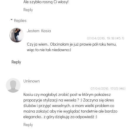
Ale szybko rosną Ci włosy!
Reply
Replies
Jestem Kasia
07/04/2016, 19:18
Czy ja wiem.. Obcinałam je już prawie pół roku temu,
więc to nie tak niedawno:)
Reply
Unknown
07/04/2016, 17:05
Kasiu czy mogłabyś zrobić post w którym pokażesz
propozycje stylizacji na wesela ? :) Zaczyna się okres
ślubów i przyjęć weselnych, a mam wielki problem co
można założyć aby nie wyglądać tandetnie ale bardzo
elegancko.. z góry dziękuję za odpowiedź :)
Reply