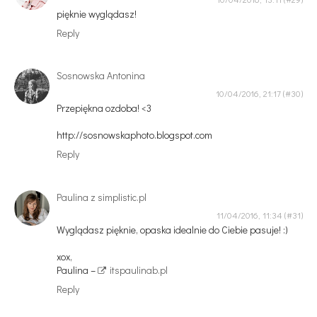
pięknie wyglądasz!
Reply
Sosnowska Antonina
10/04/2016, 21:17
Przepiękna ozdoba! <3
http://sosnowskaphoto.blogspot.com
Reply
Paulina z simplistic.pl
11/04/2016, 11:34
Wyglądasz pięknie, opaska idealnie do Ciebie pasuje! :)
xox,
Paulina –
itspaulinab.pl
Reply