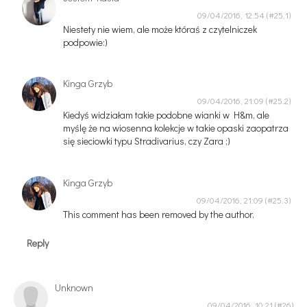
09/04/2016, 12:54
Niestety nie wiem, ale może któraś z czytelniczek
podpowie:)
Kinga Grzyb
09/04/2016, 21:09
Kiedyś widziałam takie podobne wianki w H&m, ale
myślę że na wiosenna kolekcje w takie opaski zaopatrza
się sieciowki typu Stradivarius, czy Zara ;)
Kinga Grzyb
09/04/2016, 21:09
This comment has been removed by the author.
Reply
Unknown
09/04/2016, 10:21