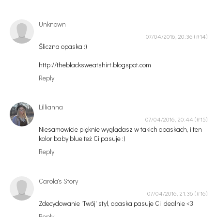
Unknown
07/04/2016, 20:36
Śliczna opaska :)
http://theblacksweatshirt.blogspot.com
Reply
Lillianna
07/04/2016, 20:44
Niesamowicie pięknie wyglądasz w takich opaskach, i ten
kolor baby blue też Ci pasuje :)
Reply
Carola's Story
07/04/2016, 21:36
Zdecydowanie 'Twój' styl, opaska pasuje Ci idealnie <3
Reply