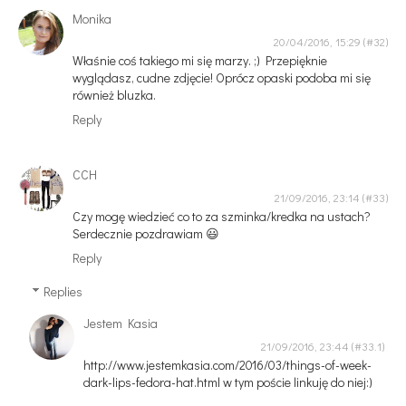
Monika
20/04/2016, 15:29
Właśnie coś takiego mi się marzy. ;) Przepięknie
wyglądasz, cudne zdjęcie! Oprócz opaski podoba mi się
również bluzka.
Reply
CCH
21/09/2016, 23:14
Czy mogę wiedzieć co to za szminka/kredka na ustach?
Serdecznie pozdrawiam 😃
Reply
Replies
Jestem Kasia
21/09/2016, 23:44
http://www.jestemkasia.com/2016/03/things-of-week-
dark-lips-fedora-hat.html w tym poście linkuję do niej:)