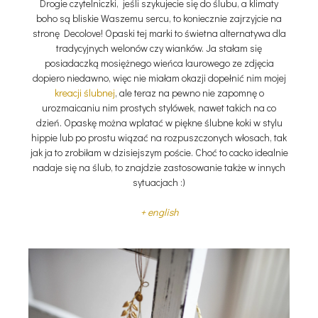
Drogie czytelniczki, jeśli szykujecie się do ślubu, a klimaty
boho są bliskie Waszemu sercu, to koniecznie zajrzyjcie na
stronę Decolove! Opaski tej marki to świetna alternatywa dla
tradycyjnych welonów czy wianków. Ja stałam się
posiadaczką mosiężnego wieńca laurowego ze zdjęcia
dopiero niedawno, więc nie miałam okazji dopełnić nim mojej
kreacji ślubnej
, ale teraz na pewno nie zapomnę o
urozmaicaniu nim prostych stylówek, nawet takich na co
dzień. Opaskę można wplatać w piękne ślubne koki w stylu
hippie lub po prostu wiązać na rozpuszczonych włosach, tak
jak ja to zrobiłam w dzisiejszym poście. Choć to cacko idealnie
nadaje się na ślub, to znajdzie zastosowanie także w innych
sytuacjach :)
+ english