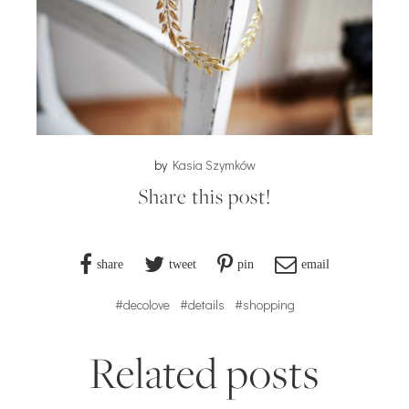
by
Kasia Szymków
Share this post!
share
tweet
pin
email
#decolove
#details
#shopping
Related posts