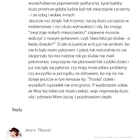
wszechobecna poprawnośc polityczna, życie byłoby
dużo prostsze gdyby ludzie byli tak zwyczajnie szczerzy
- i ze sobą i wobec innych.
Jeszcze raz dzięki, tak trzymaj i życzę dużo szczęścia w
małżeństwie :) no i dużo wytrwałości i siły, bo znając
"zwyczaje małych miejscowości" zapewne musicie
walczyć z nowym potworem, czyli "dwa lata po ślubie - a
kiedy dziecko?" :D ale oczywiście w to już nie wnikam, bo
nie to było moim pytaniem :) jakoś tak naturalnie mi sie
skojarzyło, bo moi rodzice rok po ślubie nie mieli
potomstwa, zwyczajnie nie planowali tak szybko dzieci i
już zaczęły się pytania, czy mają może jakies problemy,
czy wszystko w porządku ze zdrowiem, bo się nic nie
dzieje jeszcze w tym temacie itp. "Troska" ciotek i
wszelkich sąsiadek nie zna granic :P wyobrażam sobie,
że Was też takie coś może czekać, więc naprawdę dużo
siły i zdrowia Wam życzę :) pozdrawiam ciepło
Reply
Jeans Please!
10/04/2016, 13:11