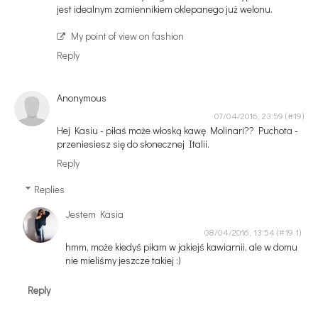
jest idealnym zamiennikiem oklepanego już welonu.
My point of view on fashion
Reply
Anonymous
07/04/2016, 23:59
Hej Kasiu - piłaś może włoską kawę Molinari?? Puchota -
przeniesiesz się do słonecznej Italii.
Reply
Replies
Jestem Kasia
08/04/2016, 13:54
hmm, może kiedyś piłam w jakiejś kawiarnii, ale w domu
nie mieliśmy jeszcze takiej :)
Reply