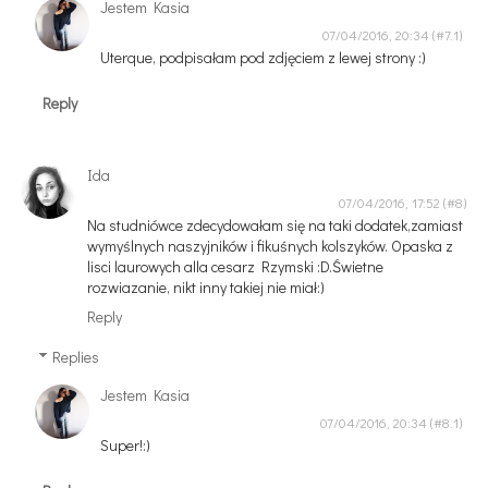
Jestem Kasia
07/04/2016, 20:34
Uterque, podpisałam pod zdjęciem z lewej strony :)
Reply
Ida
07/04/2016, 17:52
Na studniówce zdecydowałam się na taki dodatek,zamiast
wymyślnych naszyjników i fikuśnych kolszyków. Opaska z
lisci laurowych alla cesarz Rzymski :D.Świetne
rozwiazanie, nikt inny takiej nie miał:)
Reply
Replies
Jestem Kasia
07/04/2016, 20:34
Super!:)