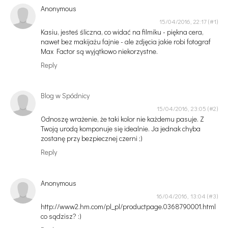
Anonymous
15/04/2016, 22:17
Kasiu, jesteś śliczna, co widać na filmiku - piękna cera,
nawet bez makijażu fajnie - ale zdjęcia jakie robi fotograf
Max Factor są wyjątkowo niekorzystne.
Reply
Blog w Spódnicy
15/04/2016, 23:05
Odnoszę wrażenie, że taki kolor nie każdemu pasuje. Z
Twoją urodą komponuje się idealnie. Ja jednak chyba
zostanę przy bezpiecznej czerni ;)
Reply
Anonymous
16/04/2016, 13:04
http://www2.hm.com/pl_pl/productpage.0368790001.html
co sądzisz? :)