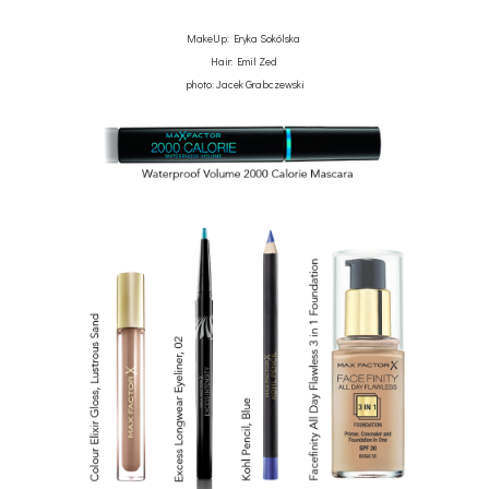
MakeUp: Eryka Sokólska
Hair: Emil Zed
photo: Jacek Grabczewski