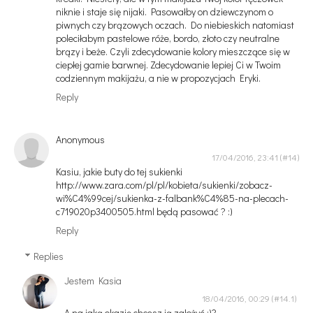
niknie i staje się nijaki. Pasowałby on dziewczynom o
piwnych czy brązowych oczach. Do niebieskich natomiast
poleciłabym pastelowe róże, bordo, złoto czy neutralne
brązy i beże. Czyli zdecydowanie kolory mieszczące się w
ciepłej gamie barwnej. Zdecydowanie lepiej Ci w Twoim
codziennym makijażu, a nie w propozycjach Eryki.
Reply
Anonymous
17/04/2016, 23:41
Kasiu, jakie buty do tej sukienki
http://www.zara.com/pl/pl/kobieta/sukienki/zobacz-
wi%C4%99cej/sukienka-z-falbank%C4%85-na-plecach-
c719020p3400505.html będą pasować ? :)
Reply
Replies
Jestem Kasia
18/04/2016, 00:29
A na jaką okazję chcesz ją założyć :)?