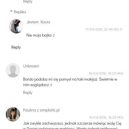
Reply
Replies
Jestem Kasia
17/04/2016, 22:46
Nie moja bajka :)
Reply
Unknown
16/04/2016, 16:25
Bardo podoba mi się pomysł na taki makijaż. Świetnie w
nim wyglądasz :)
Reply
Paulina z simplistic.pl
16/04/2016, 16:29
Jak zwykle zachwycasz, jednak szczerze mówiąc wolę Cię
w Twoim codziennym makijażu. Warto jednak próbować