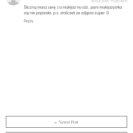
19/04/2016, 11:08
Śliczną masz cerę ;) a makijaż no cóż.. pani makijażystka
się nie popisała. p.s. stoliczek ze zdjęcia super :D
Reply
← Newer Post