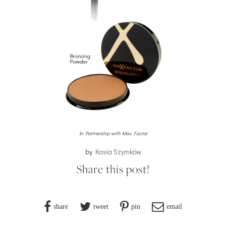
In Partnership with Max Factor
by
Kasia Szymków
Share this post!
share
tweet
pin
email