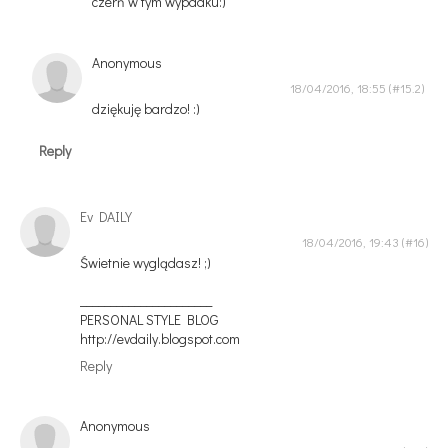
czerń w tym wypadku:)
Anonymous
18/04/2016, 18:55
dziękuję bardzo! :)
Reply
Ev DAILY
18/04/2016, 19:43
Świetnie wyglądasz! ;)
______________________
PERSONAL STYLE BLOG
http://evdaily.blogspot.com
Reply
Anonymous