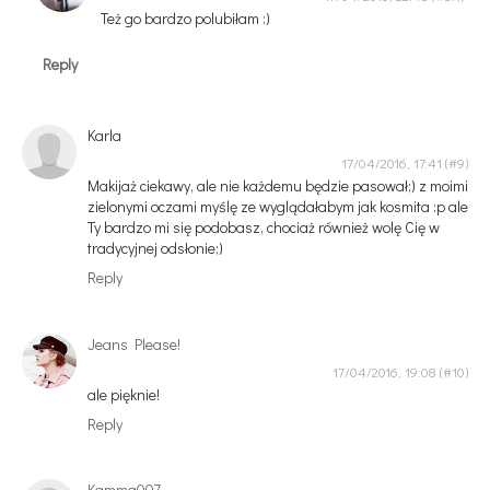
Też go bardzo polubiłam :)
Reply
Karla
17/04/2016, 17:41
Makijaż ciekawy, ale nie każdemu będzie pasował;) z moimi
zielonymi oczami myślę ze wyglądałabym jak kosmita :p ale
Ty bardzo mi się podobasz, chociaż również wolę Cię w
tradycyjnej odsłonie;)
Reply
Jeans Please!
17/04/2016, 19:08
ale pięknie!
Reply
Kamma007