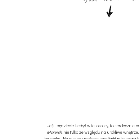
Jeśli będziecie kiedyś w tej okolicy, to serdecznie
Moreish
, nie tylko ze względu na urokliwe wnętrze
jedzonko. Na miejscu możecie zamówić m.in. extra 