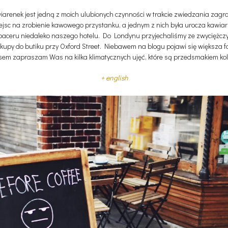
arenek jest jedną z moich ulubionych czynności w trakcie zwiedzania zagr
ejsc na zrobienie kawowego przystanku, a jednym z nich była urocza kawia
paceru niedaleko naszego hotelu. Do Londynu przyjechaliśmy ze zwyciężcz
kupy do butiku przy Oxford Street. Niebawem na blogu pojawi się większa fo
sem zapraszam Was na kilka klimatycznych ujęć, które są przedsmakiem kol
+ english