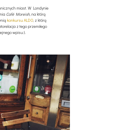
anicznych miast. W Londynie
rnia
Café Moreish,
na którą
ynią
konkursu ALDO
, z którą
torelacja z tego przemiłego
ejnego wpisu:).