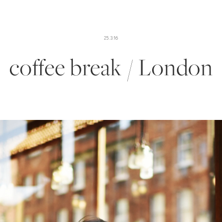
25.3.16
coffee break / London