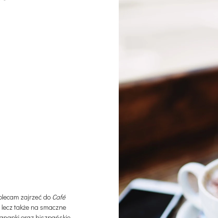
 polecam zajrzeć do
Café
, lecz także na smaczne
kanapki oraz hiszpańskie