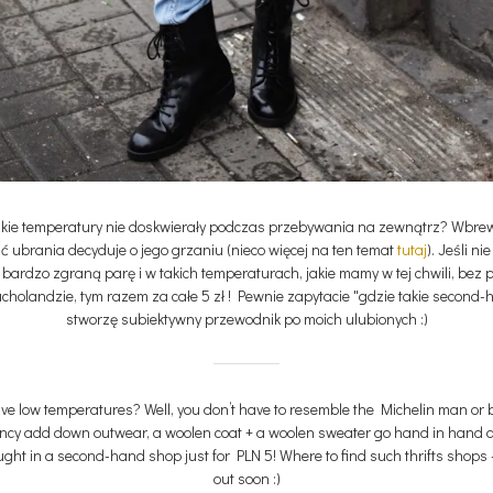
niskie temperatury nie doskwierały podczas przebywania na zewnątrz? Wbre
ść ubrania decyduje o jego grzaniu (nieco więcej na ten temat
tutaj
). Jeśli n
bardzo zgraną parę i w takich temperaturach, jakie mamy w tej chwili, bez
ucholandzie, tym razem za całe 5 zł ! Pewnie zapytacie "gdzie takie secon
stworzę subiektywny przewodnik po moich ulubionych :)
ive low temperatures? Well, you don’t have to resemble the Michelin man or be
 fancy add down outwear, a woolen coat + a woolen sweater go hand in hand 
ought in a second-hand shop just for PLN 5! Where to find such thrifts shop
out soon :)