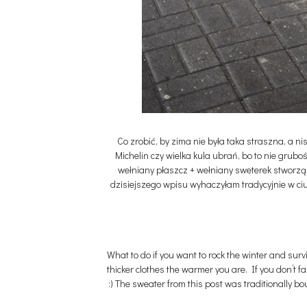
Co zrobić, by zima nie była taka straszna, a 
Michelin czy wielka kula ubrań, bo to nie grubo
wełniany płaszcz + wełniany sweterek stworzą 
dzisiejszego wpisu wyhaczyłam tradycyjnie w ci
What to do if you want to rock the winter and surv
thicker clothes the warmer you are. If you don’t
:) The sweater from this post was traditionally b