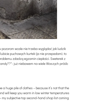
w pozorom wcale nie trzeba wyglądać jak ludzik
ie lubicie puchowych kurtek (ja nie przepadam), to
 problemu zdadzą egzamin ciepłości. Sweterek z
d-handy??"- już niebawem na wiele Waszych próśb
 a huge pile of clothes – because it’s not that the
and will keep you warm in low winter temperatures
s – my subjective top second-hand shop list coming