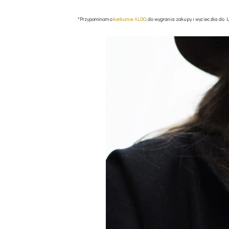
*Przypominam o
konkursie ALDO
, do wygrania zakupy i wycieczka do 