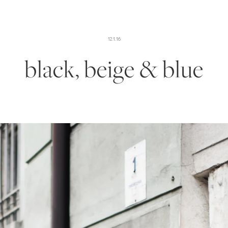
12.1.16
black, beige & blue