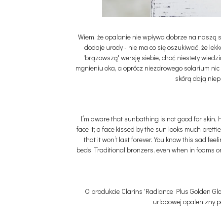
Wiem, że opalanie nie wpływa dobrze na naszą skó
dodaje urody - nie ma co się oszukiwać, że le
'brązowszą' wersję siebie, choć niestety wiedz
mgnieniu oka, a oprócz niezdrowego solarium ni
skórą dają niep
I’m aware that sunbathing is not good for skin, 
face it; a face kissed by the sun looks much pret
that it won’t last forever. You know this sad f
beds. Traditional bronzers, even when in foams or 
O produkcie Clarins 'Radiance Plus Golden Glo
urlopowej opalenizny po