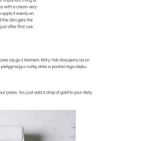
ps with a cream very
 apply it evenly on
d the skin gets the
ust after first use.
wa się go z kremem, który i tak stosujemy na co
elęgnację o nutkę złota w postaci tego olejku.
ur pores. You just add a drop of gold to your daily