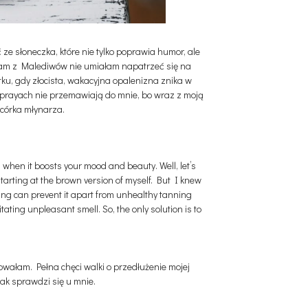
ze słoneczka, które nie tylko poprawia humor, ale
ciłam z Malediwów nie umiałam napatrzeć się na
tku, gdy złocista, wakacyjna opalenizna znika w
prayach nie przemawiają do mnie, bo wraz z moją
 córka młynarza.
 when it boosts your mood and beauty. Well, let’s
tarting at the brown version of myself. But I knew
hing can prevent it apart from unhealthy tanning
ating unpleasant smell. So, the only solution is to
owałam. Pełna chęci walki o przedłużenie mojej
jak sprawdzi się u mnie.