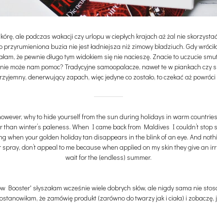
rę, ale podczas wakacji czy urlopu w ciepłych krajach aż żal nie skorzystać 
kko przyrumieniona buzia nie jest ładniejsza niż zimowy bladziuch. Gdy wró
iałam, że pewnie długo tym widokiem się nie nacieszę. Znacie to uczucie smu
c nie może nam pomoc? Tradycyjne samoopalacze, nawet te w piankach czy s
rzyjemny, denerwujący zapach, więc jedyne co zostało, to czekać aż powróci
however, why to hide yourself from the sun during holidays in warm countries
tier than winter’s paleness. When I came back from Maldives I couldn’t stop s
eeling when your golden holiday tan disappears in the blink of an eye. And not
spray, don’t appeal to me because when applied on my skin they give an irrit
wait for the (endless) summer.
w Booster' słyszałam wcześnie wiele dobrych słów, ale nigdy sama nie stos
stanowiłam, że zamówię produkt (zarówno do twarzy jak i ciała) i zobaczę, 