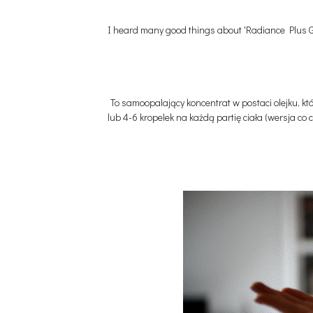
I heard many good things about 'Radiance Plus Go
To samoopalający koncentrat w postaci olejku, kt
lub 4-6 kropelek na każdą partię ciała (wersja co