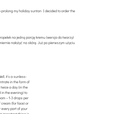
 prolong my holiday suntan I decided to order the
kropelek na jedną porcję kremu (wersja do twarzy)
omiernie nałożyć na skórę. Już po pierwszym użyciu
ell, it’s a sunless-
trate in the form of
t twice a day (in the
in the evening) to
ream – 1-3 drops per
 cream (for face) or
 every part of your
t important thing is