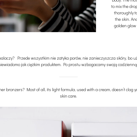
to mix the dro
thoroughly to
the skin. An
golden glow j
alaczy? Przede wszystkim nie zatyka porów, nie zanieczyszcza skóry, bo uży
niewiadomo jak ciężkim produktem. Po prostu wzbogacamy swoją codzienną pi
bronzers? Most of all, its light formula, used with a cream, doesn’t clog yo
skin care.