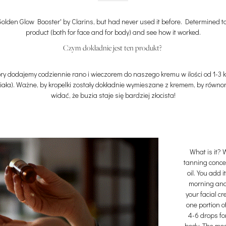
lden Glow Booster' by Clarins, but had never used it before. Determined to
product (both for face and for body) and see how it worked.
Czym dokładnie jest ten produkt?
óry dodajemy codziennie rano i wieczorem do naszego kremu w ilości od 1-3 
 ciała). Ważne, by kropelki zostały dokładnie wymieszane z kremem, by równ
widać, że buzia staje się bardziej złocista!
What is it? W
tanning concen
oil. You add i
morning and 
your facial c
one portion of
4-6 drops for
body. The mos