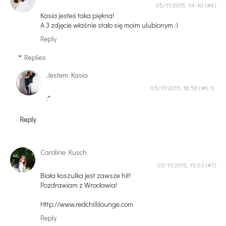
05/11/2015, 14:40
Kasia jesteś taka piękna!
A 3 zdjęcie właśnie stało się moim ulubionym :)
Reply
Replies
Jestem Kasia
05/11/2015, 18:58
:*
Reply
Caroline Kusch
05/11/2015, 15:03
Biała koszulka jest zawsze hit!
Pozdrawiam z Wrocławia!
Http://www.redchillilounge.com
Reply