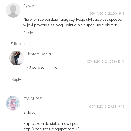
Sylwia
05/11/2015, 22:00
Nie wiem co bardziej lubię czy Twoje stylizacje czy sposób
w jaki prowadzisz blog - wizualnie super! uwielbiam ♥
Reply
Replies
Jestem Kasia
07/11/2015, 21:55
<3 bardzo mi miło
Reply
IDA CUPAS
05/11/2015, 23:29
z klasą :)
Zapraszam do siebie, nowy post
http://idacupas.blogspot.com <3