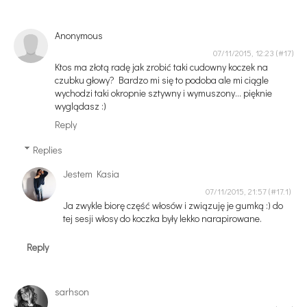
Anonymous
07/11/2015, 12:23
Ktos ma złotą radę jak zrobić taki cudowny koczek na
czubku głowy? Bardzo mi się to podoba ale mi ciągle
wychodzi taki okropnie sztywny i wymuszony... pięknie
wyglądasz :)
Reply
Replies
Jestem Kasia
07/11/2015, 21:57
Ja zwykle biorę część włosów i związuję je gumką :) do
tej sesji włosy do koczka były lekko narapirowane.
Reply
sarhson