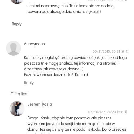
Jest mi naprawdę miło! Takie komentarze dodają
powera do dalszego dzialania, dziękuję!:)
Reply
Anonymous
05/11/2015, 20:21
Kasiu, czy mogłabyś proszę powiedzieć jaki jest skład tego
płaszcza (nie mogę znaleźć tej informacji na stronie) ?
A zestawy jak zawsze cudowne! :)
Pozdrawiam serdecznie, też Kasia ;)
Reply
Replies
Jestem Kasia
05/11/2015, 20:24
Droga Kasiu, chętnie bym pomogła, ale płaszcz
wybrałam jedynie do sesji i nie mam go u siebie w
domu. Też się dziwię, że nie podali składu, bo to przecież