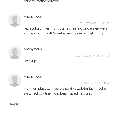
bardzo istotna sprawa.
Anonymous
06/11/2015, 00:53
Też szukałam tej informacji i na jest na angielskiej wersji
strony - bodajże 40% wełny, reszty nie pamiętam... :)
Anonymous
06/11/2015, 14:00
Dziękuję :*
Anonymous
07/11/2015, 23:37
mam ten płaszcz i niestety po kilku założeniach trochę
się zmechacił (nie ma jakiejś tragedii, no ale...)
Reply