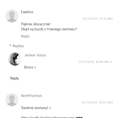
Ewelina
05/11/2015, 15:51
Pięknie, klasycznie!
Skąd są buciki z trzeciego zestawu?
Reply
Replies
Jestem Kasia
05/11/2015, 18:58
Bronx :)
Reply
NorthFashion
05/11/2015, 19:55
Świetne zestawy! :)
http://north-fashion.blogspot.com/ ♥♥♥