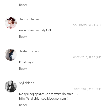
Reply
Jeans Please!
06/11/2015, 10:47
uwielbiam Twój styl! <3
Reply
Jestem Kasia
06/11/2015, 19:23
Dziekuję <3
Reply
stylishlens
07/11/2015, 11:36
Klasyki najlepsze! Zapraszam do mnie -->
http://stylishlenses.blogspot.com :)
Reply