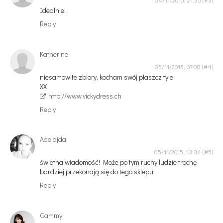
04/11/2015, 21:35
Idealnie!
Reply
Katherine
05/11/2015, 07:08
niesamowite zbiory, kocham swój płaszcz tyle
XX
http://www.vickydress.ch
Reply
Adelajda
05/11/2015, 13:34
świetna wiadomość! Może po tym ruchy ludzie trochę
bardziej przekonają się do tego sklepu
Reply
Cammy