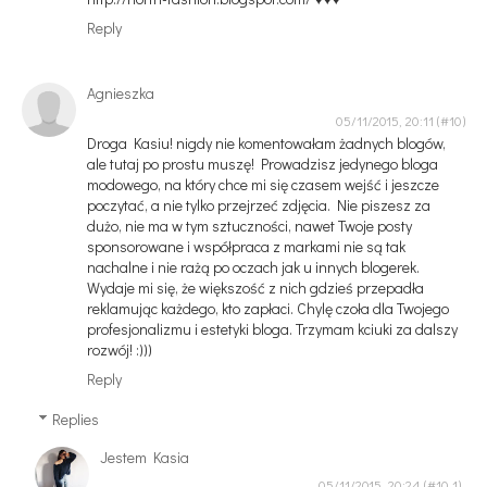
Reply
Agnieszka
05/11/2015, 20:11
Droga Kasiu! nigdy nie komentowałam żadnych blogów,
ale tutaj po prostu muszę! Prowadzisz jedynego bloga
modowego, na który chce mi się czasem wejść i jeszcze
poczytać, a nie tylko przejrzeć zdjęcia. Nie piszesz za
dużo, nie ma w tym sztuczności, nawet Twoje posty
sponsorowane i współpraca z markami nie są tak
nachalne i nie rażą po oczach jak u innych blogerek.
Wydaje mi się, że większość z nich gdzieś przepadła
reklamując każdego, kto zapłaci. Chylę czoła dla Twojego
profesjonalizmu i estetyki bloga. Trzymam kciuki za dalszy
rozwój! :)))
Reply
Replies
Jestem Kasia
05/11/2015, 20:24