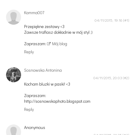
Kamma007
04/11/2015, 19:16
Przepiękne zestawy <3
Zawsze trafiasz dokładnie w mój styl ;)
Zapraszam:
Mój blog
Reply
Sosnowska Antonina
04/11/2015, 20:03
Kocham bluzki w paski! <3
Zapraszam:
http://sosnowskaphoto.blogspot.com
Reply
Anonymous