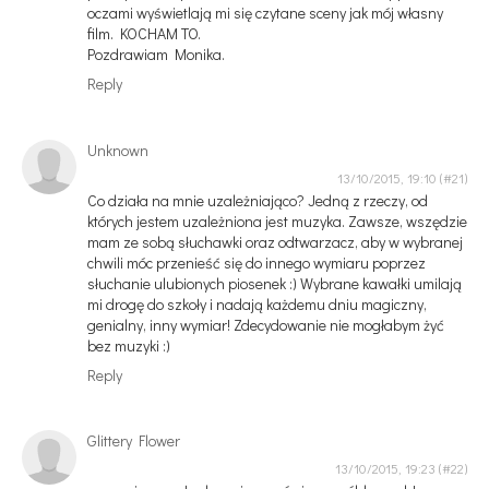
oczami wyświetlają mi się czytane sceny jak mój własny
film. KOCHAM TO.
Pozdrawiam Monika.
Reply
Unknown
13/10/2015, 19:10
Co działa na mnie uzależniająco? Jedną z rzeczy, od
których jestem uzależniona jest muzyka. Zawsze, wszędzie
mam ze sobą słuchawki oraz odtwarzacz, aby w wybranej
chwili móc przenieść się do innego wymiaru poprzez
słuchanie ulubionych piosenek :) Wybrane kawałki umilają
mi drogę do szkoły i nadają każdemu dniu magiczny,
genialny, inny wymiar! Zdecydowanie nie mogłabym żyć
bez muzyki :)
Reply
Glittery Flower
13/10/2015, 19:23