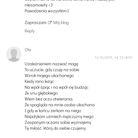
niesamowity <3
Powodzenia wszystkim;)
Zapraszam:
Mój blog
Reply
Ola
13/10/2015, 14:33
Uzależnieniem nazwać mogę
To uczucie, gdy czuję na sobie
Wzrok mojego ukochanego
Kiedy rano leżąc
Na wpół śpiąc i na wpół się budząc
Ze snu głębokiego
Wiem bez oczu otwierania,
Że spogląda na mnie osoba ukochana
I gdy w końcu zerkam na niego
Napotykam uśmiech mężczyzny mego
Zaspanymi oczami sobie wyznajemy
Tę miłość, którą do siebie czujemy.