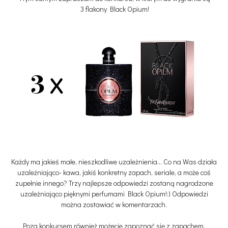
3 flakony Black Opium!
Każdy ma jakieś małe, nieszkodliwe uzależnienia... Co na Was działa
uzależniająco- kawa, jakiś konkretny zapach, seriale, a może coś
zupełnie innego? Trzy najlepsze odpowiedzi zostaną nagrodzone
uzależniająco pięknymi perfumami Black Opium!:) Odpowiedzi
można zostawiać w komentarzach.
Poza konkursem również możecie zapoznać się z zapachem,