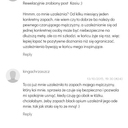
Rewelacyjnie zrobiony post Kasiu ;)
Hmmm, co mnie uzależnia? Od kilku miesięcy jeden
konkretny zapach, nie wiem czy to dobrze bo należy do
pewnego czarującego mężczyzny, a uzależnianie się od
jednej konkretnej osoby może być niebezpieczne na
dłuższą metę, ale co mi szkodzi, w końcu żyje się raz, więc
lepiej łapać te pozytywne doznania niż się ograniczać,
uzależnienia bywają w końcu mega inspirujące.
Reply
kingachrzaszcz
13/10/2015, 19:30
To co już mnie uzależniło to zapach mojego mężczyzny,
który koi mnie, sprawia że czuje się bezpieczna i pozwala
mi spokojnie usnąć, kiedy czuję go obok w łóżku,
chciałabym, żeby zapach black opium uzależnił jego ode
mnie, tak jak stało się to ze mną! :)
Reply