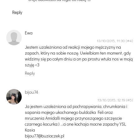
Reply
Ewa
13/10/2015, 11:30
Jestem uzależniona od reakcji mojego mężczyzny na
zapach, który na sobie noszę. Uwielbiam ten moment, gdy
widzimy się po całym dniu a on po prostu wtula nos w moją
szyję <3
Reply
bijou74
13/10/2015, 12:19
Ja jestem uzależniona od pochrapywania, chrumkania i
sapania mojego ukochanego buldożka Feli oraz
mruczenia Amidalli mojego przynoszącego szczęscie
czarnego kocurka:) ...a one kochaja mocne zapachy YSL
Kasia
bijou77@buziaczek.pl