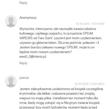
Reply
Anonymous
13/10/2015, 17:01
Wyrazista, intensywna, ale niezwykle świeża odsłona
kultowego, ciężkiego zapachu, to oczywiście OPIUM
VAPEURS od Yves Saint Laurent jest moim uzależnieniem,
używam go głównie latem. Ślicznie pachnie, polecam <3
Jestem bardzo ciekawa nowego 'OPIUM', może to on
będzie moim nowym uzależnieniem?
ewa0_0@interia.pl
Reply
joance
13/10/2015, 17:49
Jestem zdecydowanie uzależniona od książek szczególnie
kryminałów, ale lekkie i zabawne powieści też znajdą
miejsce na mojej półce. Uwielbiam ten moment tylko dla
mnie, kiedy mogę zatopić się w fikcyjnym świecie książek,
przeżywać losy moich bohaterów, moment kiedy przed