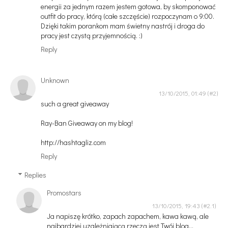
energii za jednym razem jestem gotowa, by skomponować
outfit do pracy, którą (całe szczęście) rozpoczynam o 9:00.
Dzięki takim porankom mam świetny nastrój i droga do
pracy jest czystą przyjemnością. :)
Reply
Unknown
13/10/2015, 01:49
such a great giveaway
Ray-Ban Giveaway on my blog!
http://hashtagliz.com
Reply
Replies
Promostars
13/10/2015, 19:43
Ja napiszę krótko, zapach zapachem, kawa kawą, ale
najbardziej uzależniającą rzeczą jest Twój blog...