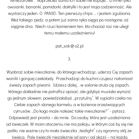
"teniezdrowe". Noprzecież sama ich sobie nie kupuje... u mnie tylko
owsianki, bananki, pomidorki, daktylki i to jest moja codzienność. Ale
wystarczy jeden. O PANIE!. Ten pierwszy chips ... i jestem zgubiona.
Weź takiego zjedz, a potem już sama ręka sięga po następne, aż
sięgnie dna. Niech rzuci kamieniem ten, kto chociaż raz nie uległ
temu małemu uzależnieniu!
pat_sok @ o2.pl
3.
Wyobraź sobie mieszkanie, do którego wchodząc, uderza Cię zapach
wanilii i gorącej czekolady. Przechodząc do kuchni czujesz natomiast
świeży zapach piwonii. Idziesz dalej... w salonie otula cię zapach,
którego dokładnie nie potrafisz opisać, ale gdybyś musiała wyrazić
go jednym słowem, powiedziałabyś „przytulny”. W sypialni czeka na
Ciebie zapach słonego karmelu, a w łazience orzeźwiających
cytrusów. „Do kogo może należeć takie mieszkanie?” - pytasz.
Odpowiedź jest prosta – do mnie. Do osoby, która jest uzależniona
od świeczek. W moim otoczeniu nie ma pokoju, w którym coś by się nie
paliło, nie ważne czy to mała świeczka „tealight” czy ogromny słój ze
świecą. Palę świeczki niezależnie od pory i od okazji – na każdą