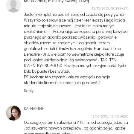
Kasia z małej mieściny zwanej Iławą
13/10/2015, 19:39
Jestem kompletnie uzależniona od czucia się pozytywnie !
Wszystko co sprawia że mój dzień jest lepszy i jego każda
minuta staje się ciekawsza - jest takim moim małym
uzależnieniem . Poczynając od zapachu porannej kawy do
pysznego śniadanka poprzez ćwiczenia , gotowanie
obiadów razem ze znajomymi i oglądaniu razem
genialnych seriali i filmów (szczególnie Hannibal i True
Detective <3) .Uwielbiam to wewnętrzne ciepło które czuje
pod koniec każdego dnia i tą świadomość - TAK ! TEN
DZIEŃ BYŁ SUPER ! :D Bez tych małych przyjemności życie
było by puste i bez wyrazu .
PS Kocham ten zapach - ale ze względu na moje
studenckie finanse nie mam jak go nabyć :(
Reply
KATHARINE
13/10/2015, 19:40
Od czego jestem uzależniona ? hmm...od dobrego jedzenia
, od szukania nowych przepisów , oglądania zdjęć , gdzie
w tym wypadku oczy jedzą ;)