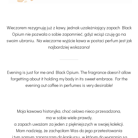
Wieczorem rezygnuję już z kawy, jednak uzależniający zapach Black
Opium nie pozwala o sobie zapomnieć, gdyż wciąż czuję go na
swoim ubraniu. Na wieczorne wyjście kawa w postaci perfum jest jak
najbardziej wskazana!
Evening is just for me and Black Opium. The fragrance doesn’t allow
forgetting about it holding my body in its sweet embrace. For the
evening out coffee in perfumes is very desirable!
Moja kawowa historyjka, choć celowo nieco przesadzona,
ma w sobie wiele prawdy,
a zapach uważam za jeden z piękniejszych w swojej kolekcji.
Mam nadzieję, że zachęciłam Was do jego przetestowania
i tym samym zapraszam do konkursu, w którym do wygrania są