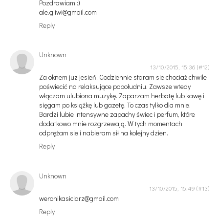
Pozdrawiam :)
ale.gliwi@gmail.com
Reply
Unknown
13/10/2015, 15:36
Za oknem juz jesień. Codziennie staram sie chociaż chwile
poświecić na relaksujące popołudniu. Zawsze wtedy
włączam ulubiona muzykę. Zaparzam herbatę lub kawę i
sięgam po książkę lub gazetę. To czas tylko dla mnie.
Bardzi lubie intensywne zapachy świec i perfum, które
dodatkowo mnie rozgrzewają. W tych momentach
odprężam sie i nabieram sił na kolejny dzien.
Reply
Unknown
13/10/2015, 15:49
weronikasiciarz@gmail.com
Reply