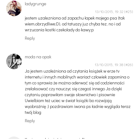
ladygrunge
13/10/2015, 19:32
jestem uzalezniona od zapachu łapek mojego psa (tak
wiem,obrzydliwe;D), od tatuazy juz chyba tez, no i od
wrzucania kostki czekolady do kawy;p
Reply
moda na opak
13/10/2015, 19:38
Ja jestem uzależniona od czytania książek w erze tv
internetu i innych mobilnych wariact człowiek zapomina o
tym co sprawia że można oderwać się od codzienności
zrelaksować czy nauczyc się czegoś innego Ja dzięki
czytaniu poprawiłam swoje słownictwo i pisownie
Uwielbiam też uciec w świat książki bo rozwijają
wyobraźnię ;) pozdrawiam iwona ps ładnie wygląda teraz
twój blog
Reply