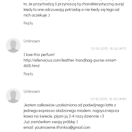
to, że przychodzą (i przynoszą tą charakterystyczną aurę)
kiedy to one odczuwają potrzebę a nie kiedy się tego od
nich oczekuje ;)
Reply
Unknown
13/10/2015, 16:26
I love this perfum!
http://ellenvicius.com/leather-handbag-purse-smart-
468.html
Reply
Unknown
13/10/2015, 16:42
Jestem całkowicie uzależniona od podwójnego latte z
jednego espresso słodzonego miodem, najpyszniejsza
kawa na świecie, pijam ją 3-4 razy dziennie <3
Już zamówiłam swoją próbkę :)
email: youknowme.ithinkso@gmail.com