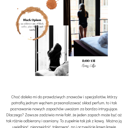
Choć daleko mi do prawdziwych znawców i specjalistów, którzy
potrafią jednym węchem przeanalizować skład perfum, to i tak
poznawanie nowych zapachów uważam za bardzo intrygujące.
Dlaczego? Zawsze zadziwia mnie fakt, że jeden zapach może być aż
tak różnie odbierany i oceniany. To zupełnie tak jak z kawą. Można ją
uwielbiać, nienawidzić, tolerować, no i oczywiście kawa kawie