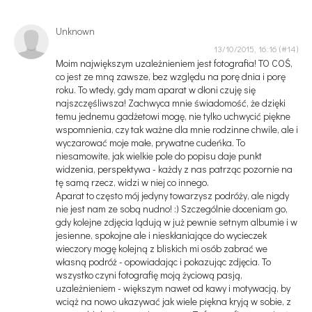
Unknown
13/10/2015, 16:16
Moim największym uzależnieniem jest fotografia! TO COŚ,
co jest ze mną zawsze, bez względu na porę dnia i porę
roku. To wtedy, gdy mam aparat w dłoni czuję się
najszczęśliwsza! Zachwyca mnie świadomość, że dzięki
temu jednemu gadżetowi mogę, nie tylko uchwycić piękne
wspomnienia, czy tak ważne dla mnie rodzinne chwile, ale i
wyczarować moje małe, prywatne cudeńka. To
niesamowite, jak wielkie pole do popisu daje punkt
widzenia, perspektywa - każdy z nas patrząc pozornie na
tę samą rzecz, widzi w niej co innego.
Aparat to często mój jedyny towarzysz podróży, ale nigdy
nie jest nam ze sobą nudno! :) Szczególnie doceniam go,
gdy kolejne zdjęcia lądują w już pewnie setnym albumie i w
jesienne, spokojne ale i nieskłaniające do wycieczek
wieczory mogę kolejną z bliskich mi osób zabrać we
własną podróż - opowiadając i pokazując zdjęcia. To
wszystko czyni fotografię moją życiową pasją,
uzależnieniem - większym nawet od kawy i motywacją, by
wciąż na nowo ukazywać jak wiele piękna kryją w sobie, z