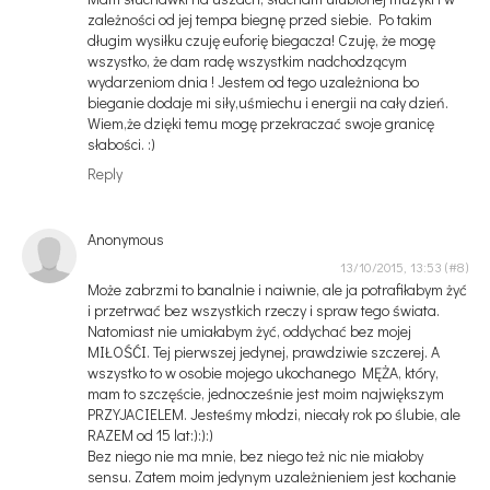
zależności od jej tempa biegnę przed siebie. Po takim
długim wysiłku czuję euforię biegacza! Czuję, że mogę
wszystko, że dam radę wszystkim nadchodzącym
wydarzeniom dnia ! Jestem od tego uzależniona bo
bieganie dodaje mi siły,uśmiechu i energii na cały dzień.
Wiem,że dzięki temu mogę przekraczać swoje granicę
słabości. :)
Reply
Anonymous
13/10/2015, 13:53
Może zabrzmi to banalnie i naiwnie, ale ja potrafiłabym żyć
i przetrwać bez wszystkich rzeczy i spraw tego świata.
Natomiast nie umiałabym żyć, oddychać bez mojej
MIŁOŚĆI. Tej pierwszej jedynej, prawdziwie szczerej. A
wszystko to w osobie mojego ukochanego MĘŻA, który,
mam to szczęście, jednocześnie jest moim największym
PRZYJACIELEM. Jesteśmy młodzi, niecały rok po ślubie, ale
RAZEM od 15 lat:):):)
Bez niego nie ma mnie, bez niego też nic nie miałoby
sensu. Zatem moim jedynym uzależnieniem jest kochanie