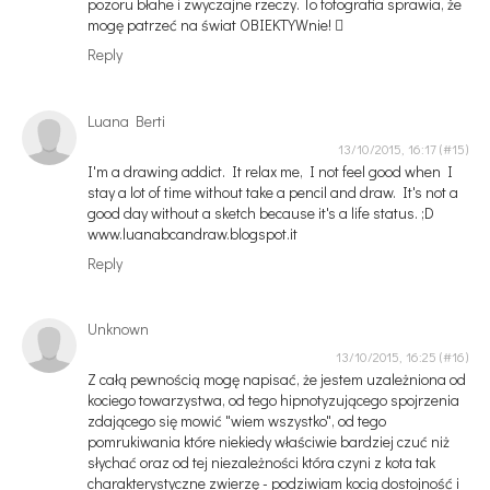
pozoru błahe i zwyczajne rzeczy. To fotografia sprawia, że
mogę patrzeć na świat OBIEKTYWnie! 
Reply
Luana Berti
13/10/2015, 16:17
I'm a drawing addict. It relax me, I not feel good when I
stay a lot of time without take a pencil and draw. It's not a
good day without a sketch because it's a life status. ;D
www.luanabcandraw.blogspot.it
Reply
Unknown
13/10/2015, 16:25
Z całą pewnością mogę napisać, że jestem uzależniona od
kociego towarzystwa, od tego hipnotyzującego spojrzenia
zdającego się mowić "wiem wszystko", od tego
pomrukiwania które niekiedy właściwie bardziej czuć niż
słychać oraz od tej niezależności która czyni z kota tak
charakterystyczne zwierzę - podziwiam kocią dostojność i