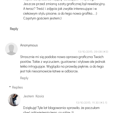
Jeszcze przed zmianą szaty graficznej był rewelacyjny.
A teraz? Treść i zdjęcia jak zwykle interesujące i w
ciekawym stylu pisane, a do tego nowa grafika... ;)
Częstym gościem jestem;)
Reply
Anonymous
13/10/2015, 09:08
Strasznie mi się podoba nowa oprawa graficzna Twoich
postów. Takie z wyczuciem, gustowne i stylowe ale jednak
lekko intrygujące. Wygląda na prawdę pięknie, a do tego
jest tak niesamowicie łatwe w odbiorze.
Reply
Replies
Jestem Kasia
13/10/2015, 11:30
Dziękuję! Tyle lat blogowania sprawiło, że poczułam
chęć odświeżenia tego, co robię :))