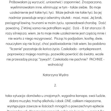
Próbowałam ją wyrzucić, unicestwić i zapomnieć. Zrozpaczona,
wyeliminowałam inne, eliminując w tym - także siebie. Bo moje
uzależnienie jest takie tyci, tyci. Może jednak nie takie tyci, bo jej
nadmiar powoduje wręcz odwrotny skutek - maxi, maxi. Jej brak,
pociągnął lawinę, tsunami w moim życiu, spowodował chorobę. Dość
poważną. Z której sama nie potrafiłam wyjść. Dziś - 8 lat starsza i 8
razy silniejsza, wiem, że to moje małe uzależnienie jest częścią mnie i
nie warto z niego rezygnować. Pisząc to podjadam, kostkę, dwie,
nauczyłam się nie liczyć, choć podświadomie i tak wiem, bo podobno
"liczenie" pozostaje do końca życia. Czekolada - antydepresant,
poprawiacz mojego nastroju, pozwoliła powrócić do świata, wcale
nie przesadzę pisząc "żywych". Czekolada nie pachnie? PACHNIE -
wolnością!
Katarzyna Wydra
2.
taka sytuacja: domówka u znajomych, wygodna kanapa, swoi ludzie,
dobra muzyka, trochę alkoholu i obok .ONE. całkiem niepozorne,
występujące zawsze w ilościach mnogich o powszechnym epitecie