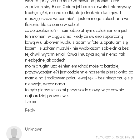
wczoraj przyszła do mnie zamówiona próbka.. ach!
zgadzam się, Black Opium jet bardzo trwały i intensywny,
trochę ciężki, mocno słodki, ale jednak nie duszący. I
muszę jeszcze wspomnieć - jestem mega zakochana we
flakonie, klasa sama w sobie!
co do uzależnień - moim absolutnym uzależnieniem jest
ten moment w ciągu dnia, kiedy ze świeżo zaparzoną
kawą w ulubionym kubku siadam w fotelu, opatulam się
kocem i słucham muzyki - nie wyobrażam sobie dnia bez
tej chwili wytchnienia! Kawa i muzyka są mi niemal tak
niezbędne jak oddech.
moim drugim uzależnieniem (choć może to bardziej
przyzwyczajenie?) jest codziennie noszenie pierścionka po
mamie na środkowym palcu lewej ręki - bez niego czuję się
nieswojo, wręcz naga.
to było pierwsze, co mi przyszło do głowy, więc pewnie
najbardziej prawdziwe.
Iza xx
Reply
Unknown
13/10/2015, 19:26