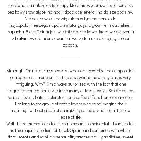
nierówna. Ja należę do tej grupy, która nie wyobraża sobie poranka
bez kawy stawiającej na nogi i dodającej energii na dalsze godziny.
Nie bez powodu nawiązałam w tym momencie do
najpopularniejszego napoju świata, gdyż to głownym składnikiem
zapachu Black Opium jest właśnie czarna kawa, która w połączeniu
z białymi kwiatami oraz wanilią tworzy ten uzależniający, słodki
zapach.
Although I’m not a true specialist who can recognize the composition
of fragrances in one sniff, I find discovering new fragrances very
intriguing. Why? I’m always surprised with the fact that one
fragrance can be perceived in so many different ways. So can coffee.
You can love it, hate it, tolerate it, and coffee differs from one another.
I belong to the group of coffee lovers who can’t imagine their
mornings without a cup of energizing coffee giving them the new
lease of life.
Well, the reference to coffee is by no means coincidental – black coffee
is the major ingredient of Black Opium and combined with white
floral scents and vanilla’s sensuality creates a truly addictive, sweet