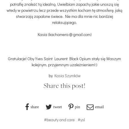
potrafię znaleźć tą idealną. Uwielbiam zapachy jakie unoszą się
wtedy w powietrzu lecz przede wszystkim kocham tę atmosferę, jaką
stwarzają zapalone świece. Nie ma dla mnie nic bardziej
relaksującego.
Kasia (kachamera @ gmail.com)
Gratulacje! Oby Yves Saint Laurent Black Opium stały się Waszym
kolejnym, przyjemnym uzależnieniem!:)
by
Kasia Szymków
Share this post!
share
tweet
pin
email
#beauty and care
#ysl