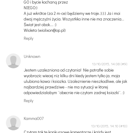
GO i bycie kochaną przez
NIEGO:)
A już wkrótce (za 2 m-ce) będziemy we troje.:):):) Ja i moi
dwaj mężczyźni życia. Wszystkko inne nie ma znaczenia...
Świat jest obok.... :)
Wioleta (wiolixon@op.pl)
Reply
Unknown
13/10/2015, 14:08
Jestem uzalezniona od czytania! Nie potrafie sobie
wyobrazic wiecej niz kilku dni kiedy jestem tylko ja, moja
ulubiona kawa i ksiazka. Uzaleznienie nieszkodliwe, ale jak
najbardziej prawdziwe - nie ma sytuacji w ktorej
odpowiedzialabym ¨obecnie nie czytam zadnej ksiazki¨. :)
Reply
Kamma007
13/10/2015, 14:10
Czytam tak te konkursowe komentarze i każdy jest