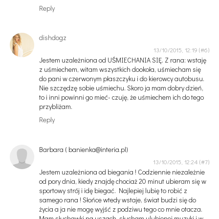
Reply
dishdogz
13/10/2015, 12:19
Jestem uzależniona od UŚMIECHANIA SIĘ. Z rana: wstaję
z uśmiechem, witam wszystkich dookoła, uśmiecham się
do pani w czerwonym płaszczyku i do kierowcy autobusu.
Nie szczędzę sobie uśmiechu. Skoro ja mam dobry dzień,
to i inni powinni go mieć- czuję, że uśmiechem ich do tego
przybliżam.
Reply
Barbara ( banienka@interia.pl)
13/10/2015, 12:24
Jestem uzależniona od biegania ! Codziennie niezależnie
od pory dnia, kiedy znajdę chociaż 20 minut ubieram się w
sportowy strój i idę biegać. Najlepiej lubię to robić z
samego rana ! Słońce wtedy wstaje, świat budzi się do
życia a ja nie mogę wyjść z podziwu tego co mnie otacza.
Mam słuchawki na uszach, słucham ulubionej muzyki i w