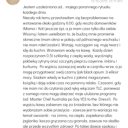
13/10/2015, 01:11
Jestem uzależniona od... mojego porannego rytuału
każdego dnia.
Niecały rok temu przestawiłam się bezproblemowo na
wstawanie około godziny 6:00, gdy reszta domowników
(Mama i Kot) jeszcze śpi, a ja mam czas tylko dla siebie.
Wiosną i latem uwielbiam to, że budzą mnie promienie
słoneczne (mam okna w pokoju od pólnocnego-wschodu i
nie mam rolet/zasłon). Wstaję, rozciągam się, myję twarz i
idę do kuchni. Wstawiam wodę na kawę. Każdy dzień
rozpoczynam 0,5l szklanką z ciepłą wodą, wyciśniętą
połówką cytryny oraz szczypty pieprzu cayenne, imbiru i
kurkumy. Po wypiciu zazwyczaj woda w czajniku wrze, a ja
mogę przygotować swój czarny (jak black opium ;)) eliksir
mocy. Siadam wtedy w kuchni z jakimś magazynem,
książką i daję sobie czas na poranny relaks. Czasami, gdy
nie mam nic do czytania pod ręką włączam TLC, ponieważ
z samego rana mogę obejrzeć moje ulubione programy
(od Master Chef Australia po Say YES to the Dress!). Po
wypiciu kawy zabieram się za śniadanie, bez którego nie
wyobrażam sobie przeżycia - zawsze jest to wariacja na
temat owsianki - na zimno, na ciepło, zapiekana albo
jaglanka, kasza gryczana czy granola, zawsze na słodko
ale przede wszystkim zdrowo! Po takiej dawce spokoju i