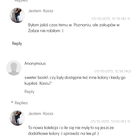
Jestem Kasia
05/10/2015, 10:19
Byłam jakiś czas temu w Poznaniu, ale zakupów w
Żabce nie robiłam :)
Reply
Anonymous
05/10/2015, 12:56
sweter boski!, czy były dostępne też inne kolory i kiedy go
kupiłaś Kasiu?
Reply
Replies
Jestem Kasia
05/10/2015, 13:00
To nowa kolekcja i o ile się nie mylę to są jeszcze
dodatkowe kolory :) sprawdz na lee.pl :)