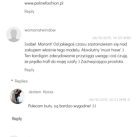
www.polinefashion.pl
Reply
womanatwindow
06/10/2015, 14:35
Isabel Marant! Od jakiegoś czasu zastanawiam się nad
zakupem właśnie tego modelu. Absolutny 'must have' :)
Ten kardigan zdecydowanie przyciąga uwagę i coś czuję,
że prędko trafi do mojej szafy :) Zachwycająca prostota.
Reply
Replies
Jestem Kasia
06/10/2015, 20:23
Polecam buty, są bardzo wygodne! :):)
Reply