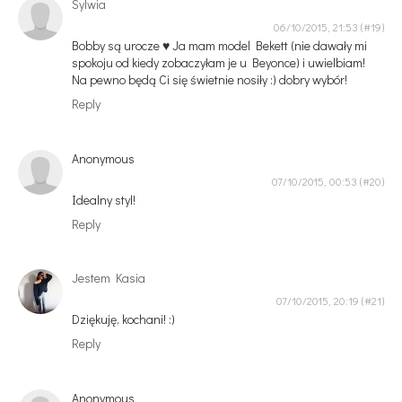
Sylwia
06/10/2015, 21:53
Bobby są urocze ♥ Ja mam model Bekett (nie dawały mi
spokoju od kiedy zobaczyłam je u Beyonce) i uwielbiam!
Na pewno będą Ci się świetnie nosiły :) dobry wybór!
Reply
Anonymous
07/10/2015, 00:53
Idealny styl!
Reply
Jestem Kasia
07/10/2015, 20:19
Dziękuję, kochani! :)
Reply
Anonymous