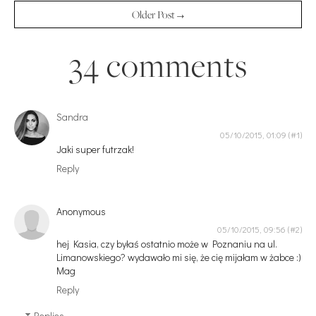
Older Post →
34 comments
Sandra
05/10/2015, 01:09
Jaki super futrzak!
Reply
Anonymous
05/10/2015, 09:56
hej Kasia, czy byłaś ostatnio może w Poznaniu na ul.
Limanowskiego? wydawało mi się, że cię mijałam w żabce :)
Mag
Reply
Replies