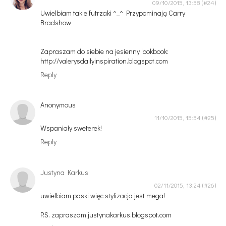
09/10/2015, 13:58
Uwielbiam takie futrzaki ^_^ Przypominają Carry
Bradshow
Zapraszam do siebie na jesienny lookbook:
http://valerysdailyinspiration.blogspot.com
Reply
Anonymous
11/10/2015, 15:54
Wspaniały sweterek!
Reply
Justyna Karkus
02/11/2015, 13:24
uwielbiam paski więc stylizacja jest mega!
P.S. zapraszam justynakarkus.blogspot.com