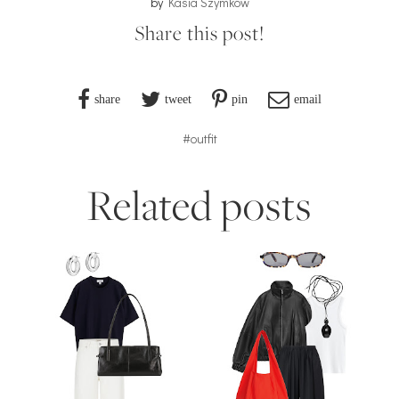
by
Kasia Szymków
Share this post!
share
tweet
pin
email
#outfit
Related posts