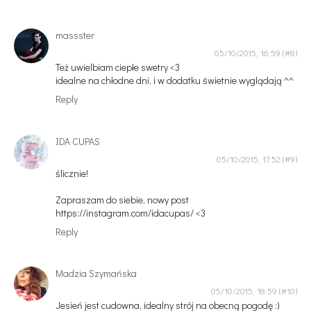
massster
05/10/2015, 16:59
Też uwielbiam ciepłe swetry <3
idealne na chłodne dni, i w dodatku świetnie wyglądają ^^
Reply
IDA CUPAS
05/10/2015, 17:52
ślicznie!
Zapraszam do siebie, nowy post
https://instagram.com/idacupas/ <3
Reply
Madzia Szymańska
05/10/2015, 18:59
Jesień jest cudowna, idealny strój na obecną pogodę :)