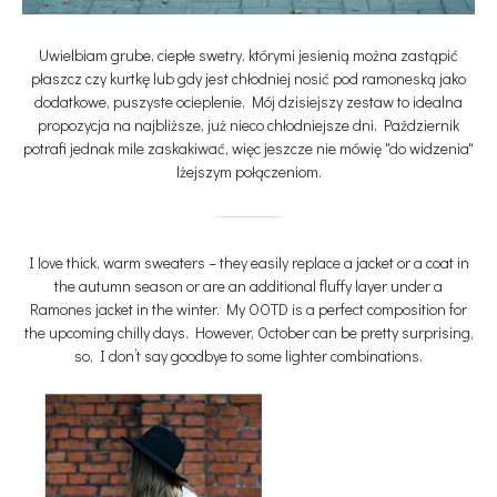
Uwielbiam grube, ciepłe swetry, którymi jesienią można zastąpić
płaszcz czy kurtkę lub gdy jest chłodniej nosić pod ramoneską jako
dodatkowe, puszyste ocieplenie. Mój dzisiejszy zestaw to idealna
propozycja na najbliższe, już nieco chłodniejsze dni. Październik
potrafi jednak mile zaskakiwać, więc jeszcze nie mówię "do widzenia"
lżejszym połączeniom.
I love thick, warm sweaters – they easily replace a jacket or a coat in
the autumn season or are an additional fluffy layer under a
Ramones jacket in the winter. My OOTD is a perfect composition for
the upcoming chilly days. However, October can be pretty surprising,
so, I don’t say goodbye to some lighter combinations.