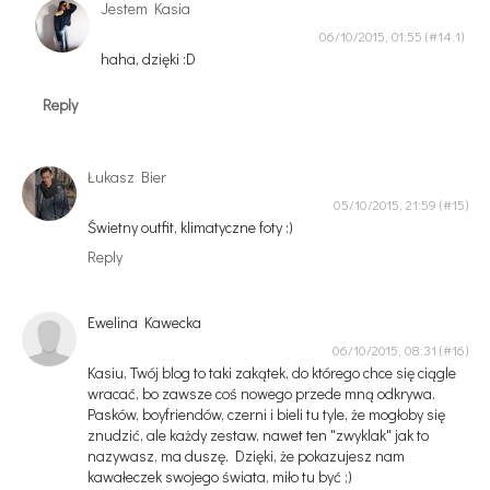
Jestem Kasia
06/10/2015, 01:55
haha, dzięki :D
Reply
Łukasz Bier
05/10/2015, 21:59
Świetny outfit, klimatyczne foty :)
Reply
Ewelina Kawecka
06/10/2015, 08:31
Kasiu, Twój blog to taki zakątek, do którego chce się ciągle
wracać, bo zawsze coś nowego przede mną odkrywa.
Pasków, boyfriendów, czerni i bieli tu tyle, że mogłoby się
znudzić, ale każdy zestaw, nawet ten "zwyklak" jak to
nazywasz, ma duszę. Dzięki, że pokazujesz nam
kawałeczek swojego świata, miło tu być ;)