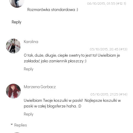
06/10/2015, 01:55
Rozmarówka standardowa :)
Reply
Karolina
05/10/2015, 20:45
O tak, duże, długie, ciepłe swetry to jest to! Uwielbiam je
zakładać jako zamiennik płaszczy :)
Reply
Marzena Garbacz
05/10/2015, 21:25
Uwielbiam Twoje koszulki w paski! Najlepsze koszulki w
paski w całej blogsferze haha. :D
Reply
Replies