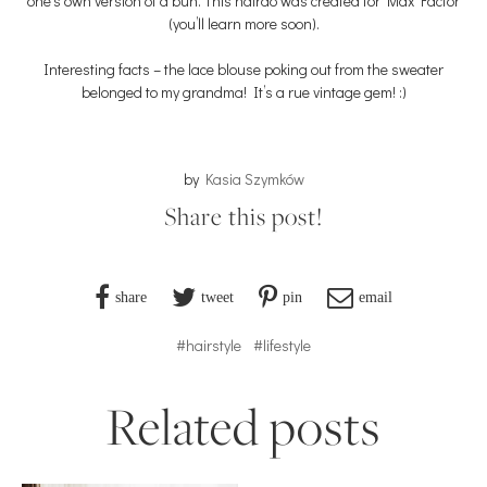
one’s own version of a bun. This hairdo was created for Max Factor
(you’ll learn more soon).
Interesting facts – the lace blouse poking out from the sweater
belonged to my grandma! It’s a rue vintage gem! :)
by
Kasia Szymków
Share this post!
share
tweet
pin
email
#hairstyle
#lifestyle
Related posts