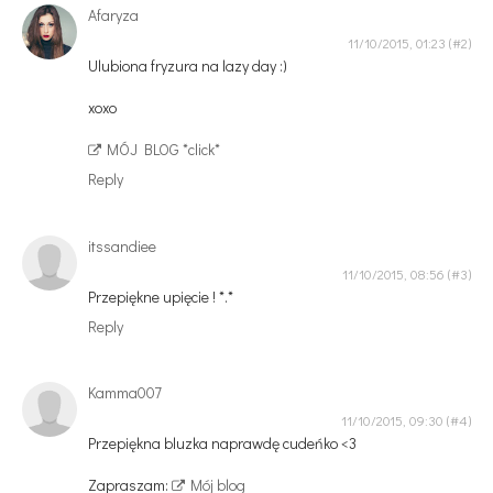
Afaryza
11/10/2015, 01:23
Ulubiona fryzura na lazy day :)
xoxo
MÓJ BLOG *click*
Reply
itssandiee
11/10/2015, 08:56
Przepiękne upięcie ! *.*
Reply
Kamma007
11/10/2015, 09:30
Przepiękna bluzka naprawdę cudeńko <3
Zapraszam:
Mój blog