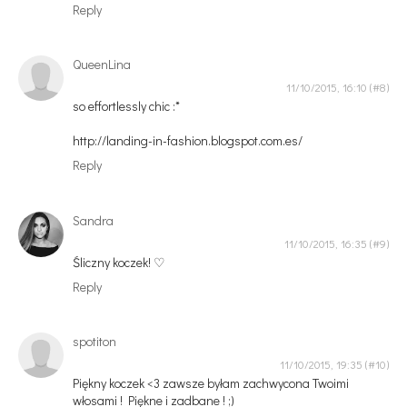
Reply
QueenLina
11/10/2015, 16:10
so effortlessly chic :*
http://landing-in-fashion.blogspot.com.es/
Reply
Sandra
11/10/2015, 16:35
Śliczny koczek! ♡
Reply
spotiton
11/10/2015, 19:35
Piękny koczek <3 zawsze byłam zachwycona Twoimi
włosami ! Piękne i zadbane ! ;)