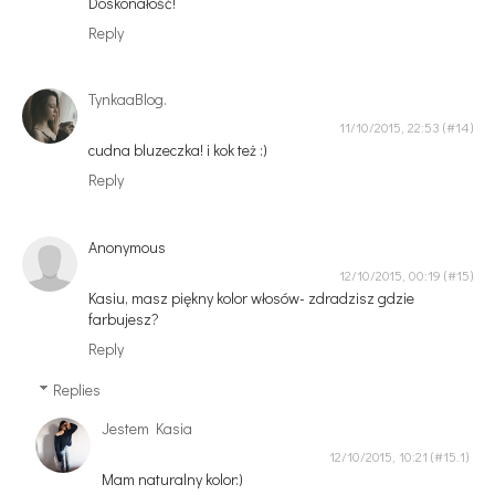
Doskonałość!
Reply
TynkaaBlog.
11/10/2015, 22:53
cudna bluzeczka! i kok też :)
Reply
Anonymous
12/10/2015, 00:19
Kasiu, masz piękny kolor włosów- zdradzisz gdzie
farbujesz?
Reply
Replies
Jestem Kasia
12/10/2015, 10:21
Mam naturalny kolor:)