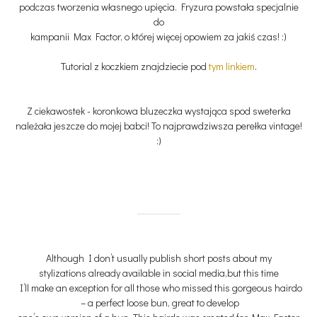
podczas tworzenia własnego upięcia. Fryzura powstała specjalnie
do
kampanii Max Factor, o której więcej opowiem za jakiś czas! :)
Tutorial z koczkiem znajdziecie pod
tym linkiem
.
Z ciekawostek - koronkowa bluzeczka wystająca spod sweterka
należała jeszcze do mojej babci! To najprawdziwsza perełka vintage!
:)
Although I don’t usually publish short posts about my
stylizations already available in social media,but this time
I’ll make an exception for all those who missed this gorgeous hairdo
– a perfect loose bun, great to develop