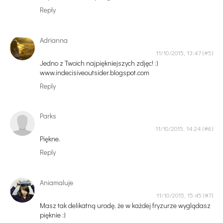
Reply
Adrianna
11/10/2015, 13:47
Jedno z Twoich najpiękniejszych zdjęc! :)
www.indecisiveoutsider.blogspot.com
Reply
Parks
11/10/2015, 14:24
Piękne.
Reply
Aniamaluje
11/10/2015, 15:45
Masz tak delikatną urodę, że w każdej fryzurze wyglądasz
pięknie :)