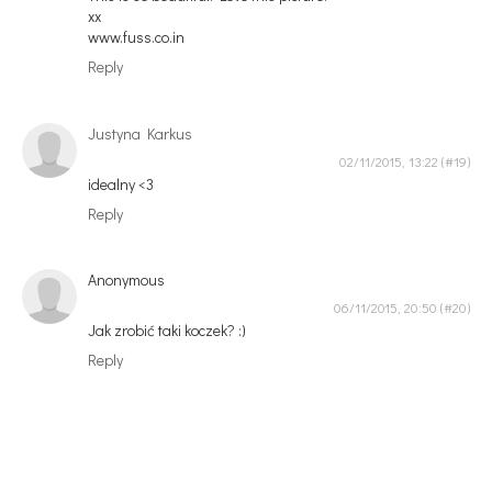
xx
www.fuss.co.in
Reply
Justyna Karkus
02/11/2015, 13:22
idealny <3
Reply
Anonymous
06/11/2015, 20:50
Jak zrobić taki koczek? :)
Reply