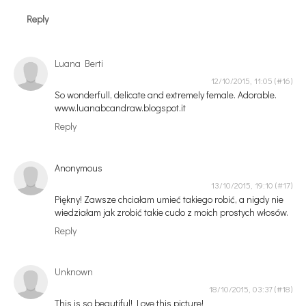
Reply
Luana Berti
12/10/2015, 11:05
So wonderfull, delicate and extremely female. Adorable.
www.luanabcandraw.blogspot.it
Reply
Anonymous
13/10/2015, 19:10
Piękny! Zawsze chciałam umieć takiego robić, a nigdy nie
wiedziałam jak zrobić takie cudo z moich prostych włosów.
Reply
Unknown
18/10/2015, 03:37
This is so beautiful! Love this picture!