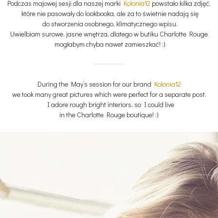
Podczas majowej sesji dla naszej marki
Kolonia12
powstało kilka zdjęć,
które nie pasowały do lookbooka, ale za to świetnie nadają się
do stworzenia osobnego, klimatycznego wpisu.
Uwielbiam surowe, jasne wnętrza, dlatego w butiku Charlotte Rouge
mogłabym chyba nawet zamieszkać! :)
During the May’s session for our brand
Kolonia12
we took many great pictures which were perfect for a separate post.
I adore rough bright interiors, so I could live
in the Charlotte Rouge boutique! :)