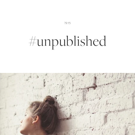
7.9.15
#unpublished