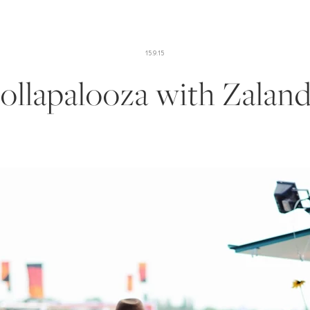
15.9.15
ollapalooza with Zalan