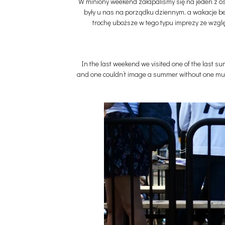
W miniony weekend załapaliśmy się na jeden z ost
były u nas na porządku dziennym, a wakacje be
trochę uboższe w tego typu imprezy ze wzglę
In the last weekend we visited one of the last 
and one couldn’t image a summer without one music 