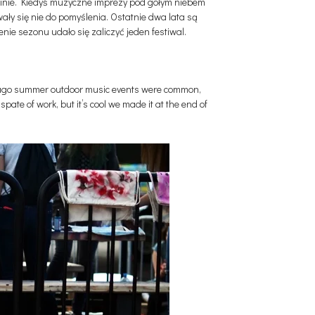
inie. Kiedyś muzyczne imprezy pod gołym niebem
ły się nie do pomyślenia. Ostatnie dwa lata są
ie sezonu udało się zaliczyć jeden festiwal.
ime ago summer outdoor music events were common,
ate of work, but it’s cool we made it at the end of