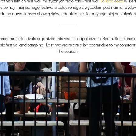
atnich letnich festiwali muzycznych tego roku- festiwal
Lollapalooza
w Berl
z co najmniej jednego festiwalu połączonego z wypadem pod namiot wydawa
du na nawał innych obowiązków, jednak fajnie, że przynajmniej na zakończen
summer music festivals organized this year Lollapalooza in Berlin. Some t
festival and camping. Last two years are a bit poorer due to my constant sp
the season.