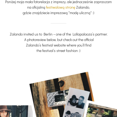
Poniżej moja mała fotorelacja z imprezy, ale jednocześnie zapraszam
na oficjalną
festiwalową stronę
Zalando,
gdzie znajdziecie imprezową "modę uliczną" :)
Zalando invited us to Berlin – one of the Lollapalooza’s partner.
A photoreview below, but check out the official
Zalando’s festival website where you’ll find
the festival’s street fashion :)