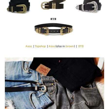
Asos
|
Topshop
|
Asos
(also in
brown
) |
BTB