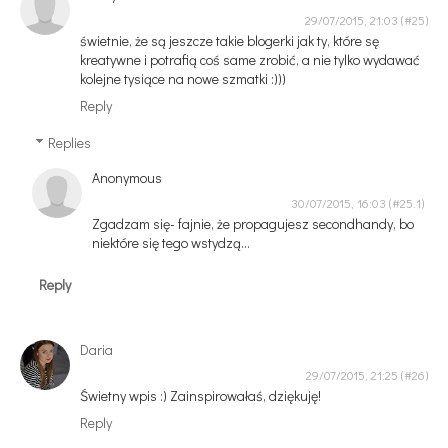
29/07/2015, 21:03
świetnie, że są jeszcze takie blogerki jak ty, które sę
kreatywne i potrafią coś same zrobić, a nie tylko wydawać
kolejne tysiące na nowe szmatki :)))
Reply
Replies
Anonymous
30/07/2015, 16:03
Zgadzam się- fajnie, że propagujesz secondhandy, bo
niektóre się tego wstydzą...
Reply
Daria
29/07/2015, 21:25
Świetny wpis :) Zainspirowałaś, dziękuję!
Reply