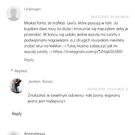
Unknown
29/07/2015, 20:54
Miałaś farta, że trafiłaś Levi's, które pasują w talii. Ja
kupiłam dwa razy za duże i strasznie się męczyłam żeby je
przerobić. W końcu się udało, jedne wyszły na szorty z
podwijanymi nogawkami, a z drugich musiałam niestety
zrobić etui na telefon ;-) Tutaj można zobaczyć jak mi
wyszły szorty -> https://instagram.com/p/5IHqbShI8R/
Reply
Replies
Jestem Kasia
29/07/2015, 21:04
Znalazłaś w świetnym odcieniu- taki jasny, wyprany
jeans jest najlepszy:)
Reply
Anonymous