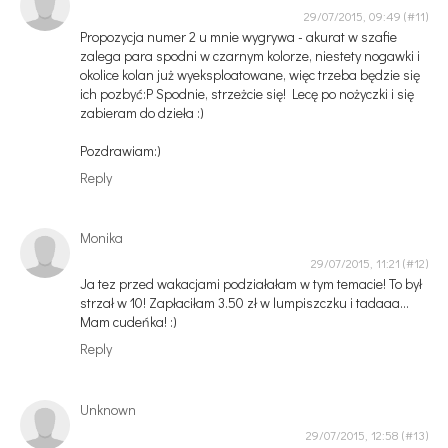
29/07/2015, 09:49
Propozycja numer 2 u mnie wygrywa - akurat w szafie
zalega para spodni w czarnym kolorze, niestety nogawki i
okolice kolan już wyeksploatowane, więc trzeba będzie się
ich pozbyć:P Spodnie, strzeżcie się! Lecę po nożyczki i się
zabieram do dzieła :)
Pozdrawiam:)
Reply
Monika
29/07/2015, 11:21
Ja tez przed wakacjami podziałałam w tym temacie! To był
strzał w 10! Zapłaciłam 3.50 zł w lumpiszczku i tadaaa...
Mam cudeńka! :)
Reply
Unknown
29/07/2015, 12:58