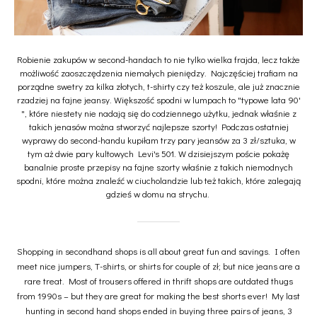
Robienie zakupów w second-handach to nie tylko wielka frajda, lecz także
możliwość zaoszczędzenia niemałych pieniędzy. Najczęściej trafiam na
porządne swetry za kilka złotych, t-shirty czy też koszule, ale już znacznie
rzadziej na fajne jeansy. Większość spodni w lumpach to "typowe lata 90'
", które niestety nie nadają się do codziennego użytku, jednak właśnie z
takich jenasów można stworzyć najlepsze szorty! Podczas ostatniej
wyprawy do second-handu kupiłam trzy pary jeansów za 3 zł/sztuka, w
tym aż dwie pary kultowych Levi's 501. W dzisiejszym poście pokażę
banalnie proste przepisy na fajne szorty właśnie z takich niemodnych
spodni, które można znaleźć w ciucholandzie lub też takich, które zalegają
gdzieś w domu na strychu.
Shopping in secondhand shops is all about great fun and savings. I often
meet nice jumpers, T-shirts, or shirts for couple of zł; but nice jeans are a
rare treat. Most of trousers offered in thrift shops are outdated thugs
from 1990s – but they are great for making the best shorts ever! My last
hunting in second hand shops ended in buying three pairs of jeans, 3