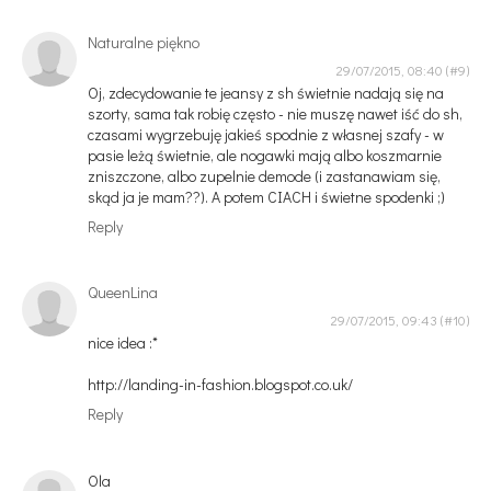
Naturalne piękno
29/07/2015, 08:40
Oj, zdecydowanie te jeansy z sh świetnie nadają się na
szorty, sama tak robię często - nie muszę nawet iść do sh,
czasami wygrzebuję jakieś spodnie z własnej szafy - w
pasie leżą świetnie, ale nogawki mają albo koszmarnie
zniszczone, albo zupelnie demode (i zastanawiam się,
skąd ja je mam??). A potem CIACH i świetne spodenki ;)
Reply
QueenLina
29/07/2015, 09:43
nice idea :*
http://landing-in-fashion.blogspot.co.uk/
Reply
Ola