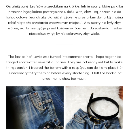
Ostatnią parę Levi'sów przerobiłam na krótkie, letnie szorty, które po kilku
praniach będą ładnie postrzępione u dołu. W tej chwili są jeszcze nie do
końca gotowe, jednak aby ułatwić strzępienie przetarłam doł tarką (można
robić nią także przetarcia w dowolnym miejscu). Aby szorty nie były zbyt
krótkie, warto mierzyć je przed każdym skróceniem. Ja zostawiłam sobie
nieco dłuższy tył, by nie odkrywały zbyt wiele.
The last pair of Levi’s was turned into summer shorts – hope to get nice
fringed shorts after several laundries. They are not ready yet but to make
things easier I treated the bottom with a rasp (you can do it any place). It
is necessary to try them on before every shortening. I left the back a bit
longer not to show too much.