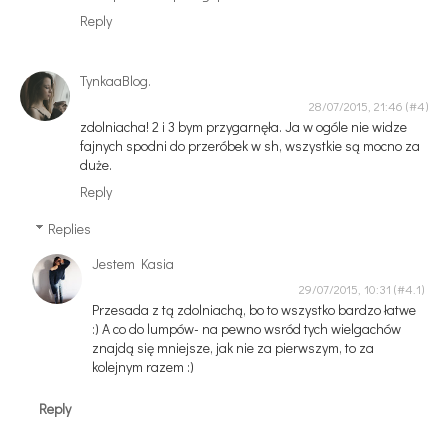
Reply
TynkaaBlog.
28/07/2015, 21:46
zdolniacha! 2 i 3 bym przygarnęła. Ja w ogóle nie widze
fajnych spodni do przeróbek w sh, wszystkie są mocno za
duże.
Reply
Replies
Jestem Kasia
29/07/2015, 10:31
Przesada z tą zdolniachą, bo to wszystko bardzo łatwe
:) A co do lumpów- na pewno wsród tych wielgachów
znajdą się mniejsze, jak nie za pierwszym, to za
kolejnym razem :)
Reply