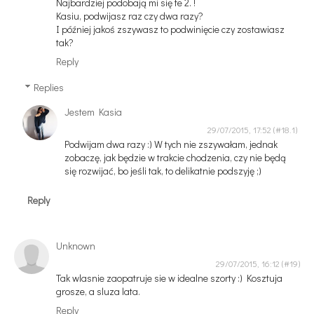
Najbardziej podobają mi się te 2. !
Kasiu, podwijasz raz czy dwa razy?
I później jakoś zszywasz to podwinięcie czy zostawiasz
tak?
Reply
Replies
Jestem Kasia
29/07/2015, 17:52
Podwijam dwa razy :) W tych nie zszywałam, jednak
zobaczę, jak będzie w trakcie chodzenia, czy nie będą
się rozwijać, bo jeśli tak, to delikatnie podszyję ;)
Reply
Unknown
29/07/2015, 16:12
Tak wlasnie zaopatruje sie w idealne szorty :) Kosztuja
grosze, a sluza lata.
Reply