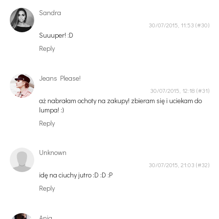
Sandra
30/07/2015, 11:53
Suuuper! :D
Reply
Jeans Please!
30/07/2015, 12:18
aż nabrałam ochoty na zakupy! zbieram się i uciekam do
lumpa! :)
Reply
Unknown
30/07/2015, 21:03
idę na ciuchy jutro :D :D :P
Reply
Ania