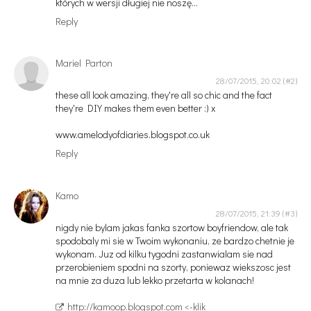
których w wersji długiej nie noszę...
Reply
Mariel Parton
28/07/2015, 20:02
these all look amazing, they're all so chic and the fact
they're DIY makes them even better :) x
www.amelodyofdiaries.blogspot.co.uk
Reply
Kamo
28/07/2015, 21:39
nigdy nie bylam jakas fanka szortow boyfriendow, ale tak
spodobaly mi sie w Twoim wykonaniu, ze bardzo chetnie je
wykonam. Juz od kilku tygodni zastanwialam sie nad
przerobieniem spodni na szorty, poniewaz wiekszosc jest
na mnie za duza lub lekko przetarta w kolanach!
http://kamoop.blogspot.com <-klik