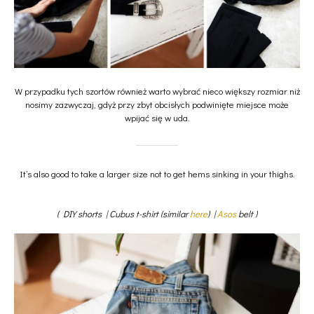
W przypadku tych szortów również warto wybrać nieco większy rozmiar niż
nosimy zazwyczaj, gdyż przy zbyt obcisłych podwinięte miejsce może
wpijać się w uda.
It’s also good to take a larger size not to get hems sinking in your thighs.
( DIY shorts | Cubus t-shirt (similar
here
) |
Asos
belt )