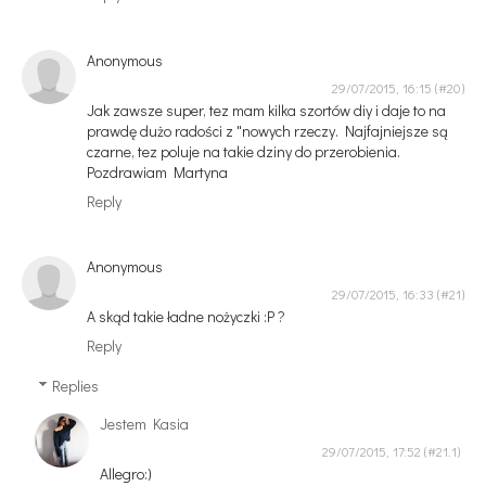
Anonymous
29/07/2015, 16:15
Jak zawsze super, tez mam kilka szortów diy i daje to na
prawdę dużo radości z "nowych rzeczy. Najfajniejsze są
czarne, tez poluje na takie dziny do przerobienia.
Pozdrawiam Martyna
Reply
Anonymous
29/07/2015, 16:33
A skąd takie ładne nożyczki :P ?
Reply
Replies
Jestem Kasia
29/07/2015, 17:52
Allegro:)