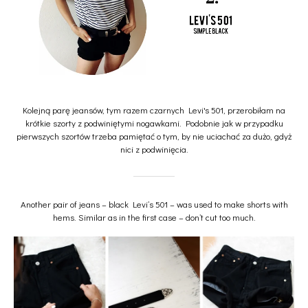
Kolejną parę jeansów, tym razem czarnych Levi's 501, przerobiłam na
krótkie szorty z podwiniętymi nogawkami. Podobnie jak w przypadku
pierwszych szortów trzeba pamiętać o tym, by nie uciachać za dużo, gdyż
nici z podwinięcia.
Another pair of jeans – black Levi’s 501 – was used to make shorts with
hems. Similar as in the first case – don’t cut too much.