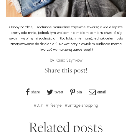
Osoby bardziej uzdolnione manualnie zapewne stworzą o wiele lepsze
szorty ode mnie, jednak tym wpisem nie miałam zamiaru chwalić się
swoimi wybitnymi zdolnościami (bo takich nie mam), jednak celem było
zmotywowanie do działania :) Nawet przy niewiekim budżecie można
tworzyć wymarzoną garderobę!:)
by
Kasia Szymków
Share this post!
share
tweet
pin
email
#DIY
#lifestyle
#vintage shopping
Related posts