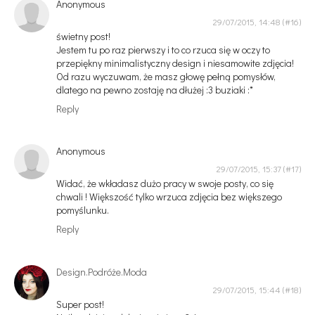
Anonymous
29/07/2015, 14:48
świetny post!
Jestem tu po raz pierwszy i to co rzuca się w oczy to
przepiękny minimalistyczny design i niesamowite zdjęcia!
Od razu wyczuwam, że masz głowę pełną pomysłów,
dlatego na pewno zostaję na dłużej :3 buziaki :*
Reply
Anonymous
29/07/2015, 15:37
Widać, że wkładasz dużo pracy w swoje posty, co się
chwali ! Większość tylko wrzuca zdjęcia bez większego
pomyślunku.
Reply
Design.Podróże.Moda
29/07/2015, 15:44
Super post!