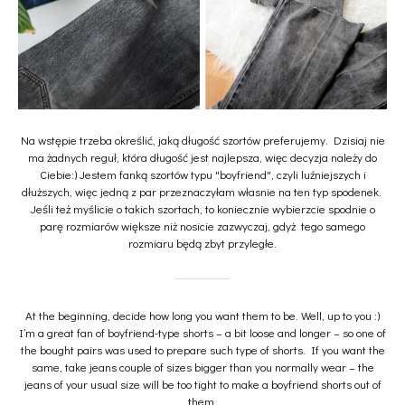
Na wstępie trzeba określić, jaką długość szortów preferujemy. Dzisiaj nie
ma żadnych reguł, która długość jest najlepsza, więc decyzja należy do
Ciebie:) Jestem fanką szortów typu "boyfriend", czyli luźniejszych i
dłuższych, więc jedną z par przeznaczyłam własnie na ten typ spodenek.
Jeśli też myślicie o takich szortach, to koniecznie wybierzcie spodnie o
parę rozmiarów większe niż nosicie zazwyczaj, gdyż tego samego
rozmiaru będą zbyt przyległe.
At the beginning, decide how long you want them to be. Well, up to you :)
I’m a great fan of boyfriend-type shorts – a bit loose and longer – so one of
the bought pairs was used to prepare such type of shorts. If you want the
same, take jeans couple of sizes bigger than you normally wear – the
jeans of your usual size will be too tight to make a boyfriend shorts out of
them.