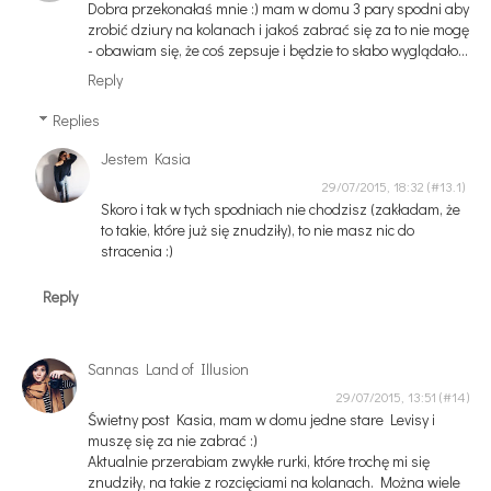
Dobra przekonałaś mnie :) mam w domu 3 pary spodni aby
zrobić dziury na kolanach i jakoś zabrać się za to nie mogę
- obawiam się, że coś zepsuje i będzie to słabo wyglądało...
Reply
Replies
Jestem Kasia
29/07/2015, 18:32
Skoro i tak w tych spodniach nie chodzisz (zakładam, że
to takie, które już się znudziły), to nie masz nic do
stracenia :)
Reply
Sannas Land of Illusion
29/07/2015, 13:51
Świetny post Kasia, mam w domu jedne stare Levisy i
muszę się za nie zabrać :)
Aktualnie przerabiam zwykłe rurki, które trochę mi się
znudziły, na takie z rozcięciami na kolanach. Można wiele