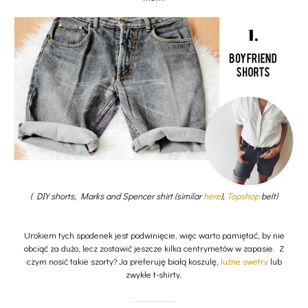
( DIY shorts, Marks and Spencer shirt (similar
here
),
Topshop
belt)
Urokiem tych spodenek jest podwinięcie, więc warto pamiętać, by nie
obciąć za dużo, lecz zostawić jeszcze kilka centrymetów w zapasie. Z
czym nosić takie szorty? Ja preferuję białą koszulę,
luźne swetry
lub
zwykłe t-shirty.