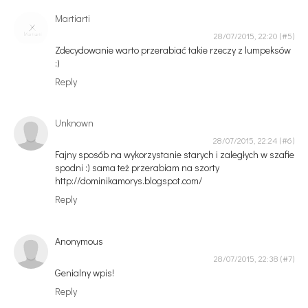
Martiarti
28/07/2015, 22:20
Zdecydowanie warto przerabiać takie rzeczy z lumpeksów
:)
Reply
Unknown
28/07/2015, 22:24
Fajny sposób na wykorzystanie starych i zaległych w szafie
spodni :) sama też przerabiam na szorty
http://dominikamorys.blogspot.com/
Reply
Anonymous
28/07/2015, 22:38
Genialny wpis!
Reply