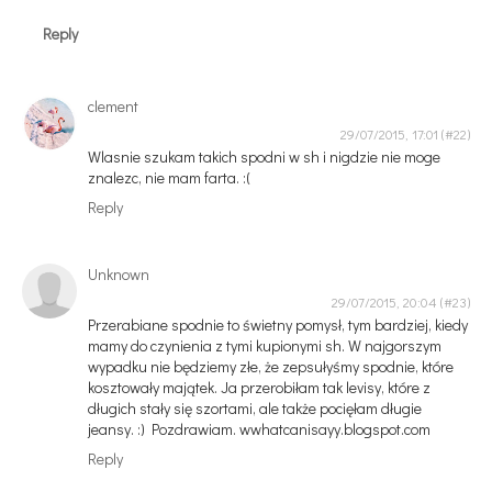
Reply
clement
29/07/2015, 17:01
Wlasnie szukam takich spodni w sh i nigdzie nie moge
znalezc, nie mam farta. :(
Reply
Unknown
29/07/2015, 20:04
Przerabiane spodnie to świetny pomysł, tym bardziej, kiedy
mamy do czynienia z tymi kupionymi sh. W najgorszym
wypadku nie będziemy złe, że zepsułyśmy spodnie, które
kosztowały majątek. Ja przerobiłam tak levisy, które z
długich stały się szortami, ale także pocięłam długie
jeansy. :) Pozdrawiam. wwhatcanisayy.blogspot.com
Reply