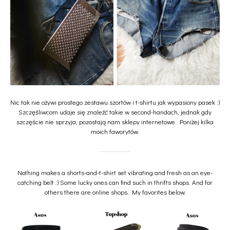
Nic tak nie ożywi prostego zestawu szortów i t-shirtu jak wypasiony pasek :)
Szczęśliwcom udaje się znaleźć takie w second-handach, jednak gdy
szczęście nie sprzyja, pozostają nam sklepy internetowe. Poniżej kilka
moich faworytów.
Nothing makes a shorts-and-t-shirt set vibrating and fresh as an eye-
catching belt :) Some lucky ones can find such in thrifts shops. And for
others there are online shops. My favorites below.