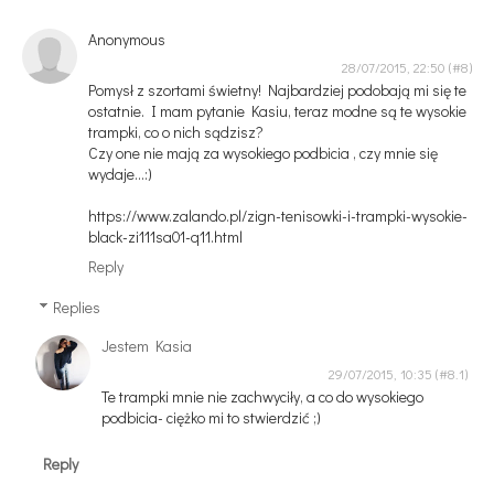
Anonymous
28/07/2015, 22:50
Pomysł z szortami świetny! Najbardziej podobają mi się te
ostatnie. I mam pytanie Kasiu, teraz modne są te wysokie
trampki, co o nich sądzisz?
Czy one nie mają za wysokiego podbicia , czy mnie się
wydaje...:)
https://www.zalando.pl/zign-tenisowki-i-trampki-wysokie-
black-zi111sa01-q11.html
Reply
Replies
Jestem Kasia
29/07/2015, 10:35
Te trampki mnie nie zachwyciły, a co do wysokiego
podbicia- ciężko mi to stwierdzić ;)
Reply