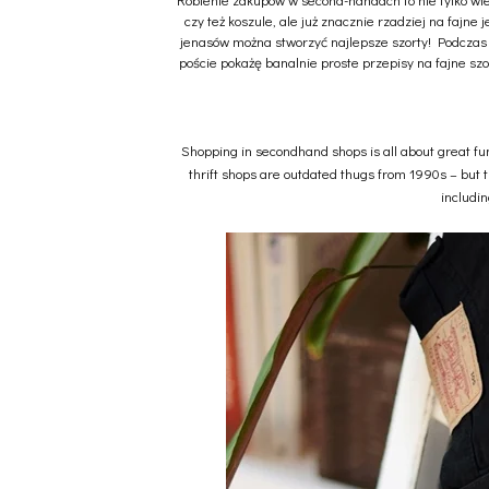
czy też koszule, ale już znacznie rzadziej na fajne
jenasów można stworzyć najlepsze szorty! Podczas 
poście pokażę banalnie proste przepisy na fajne szo
Shopping in secondhand shops is all about great fun 
thrift shops are outdated thugs from 1990s – but t
includin