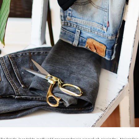
ka frajda, lecz także możliwość zaoszczędzenia niemałych pieniędzy. Najczęściej t