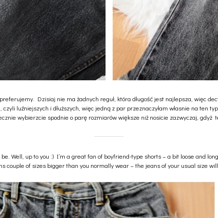
 preferujemy. Dzisiaj nie ma żadnych reguł, która długość jest najlepsza, więc dec
, czyli luźniejszych i dłuższych, więc jedną z par przeznaczyłam własnie na ten t
koniecznie wybierzcie spodnie o parę rozmiarów większe niż nosicie zazwyczaj, gdyż
e. Well, up to you :) I’m a great fan of boyfriend-type shorts – a bit loose and lo
s couple of sizes bigger than you normally wear – the jeans of your usual size will