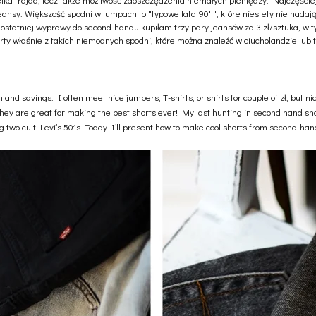
 jeansy. Większość spodni w lumpach to "typowe lata 90' ", które niestety nie nadaj
ostatniej wyprawy do second-handu kupiłam trzy pary jeansów za 3 zł/sztuka, w ty
rty właśnie z takich niemodnych spodni, które można znaleźć w ciucholandzie lub 
and savings. I often meet nice jumpers, T-shirts, or shirts for couple of zł; but nic
hey are great for making the best shorts ever! My last hunting in second hand sho
g two cult Levi’s 501s. Today I’ll present how to make cool shorts from second-ha