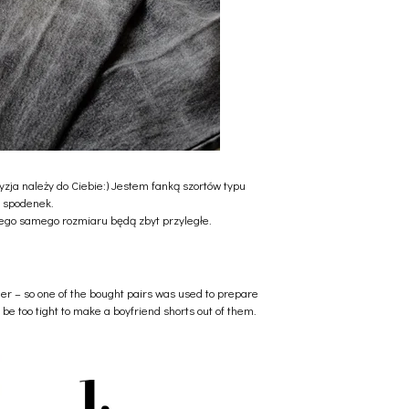
yzja należy do Ciebie:) Jestem fanką szortów typu
yp spodenek.
 tego samego rozmiaru będą zbyt przyległe.
nger – so one of the bought pairs was used to prepare
 be too tight to make a boyfriend shorts out of them.