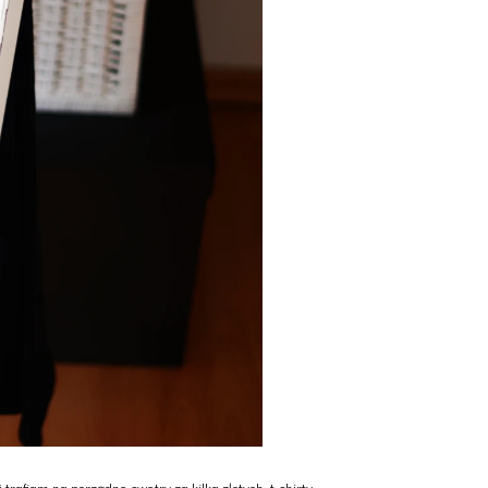
rafiam na porządne swetry za kilka złotych, t-shirty