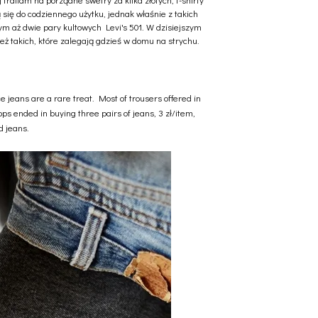
ą się do codziennego użytku, jednak właśnie z takich
m aż dwie pary kultowych Levi's 501. W dzisiejszym
też takich, które zalegają gdzieś w domu na strychu.
e jeans are a rare treat. Most of trousers offered in
ps ended in buying three pairs of jeans, 3 zł/item,
nd jeans.