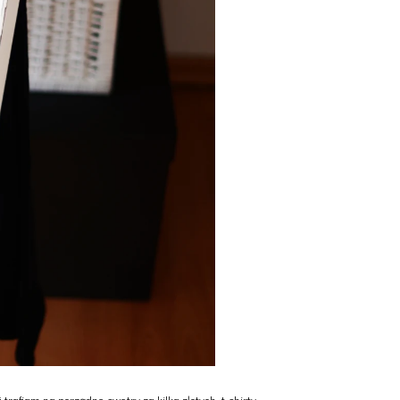
rafiam na porządne swetry za kilka złotych, t-shirty