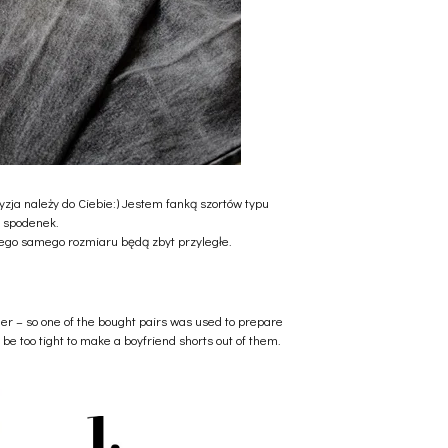
yzja należy do Ciebie:) Jestem fanką szortów typu
yp spodenek.
 tego samego rozmiaru będą zbyt przyległe.
nger – so one of the bought pairs was used to prepare
 be too tight to make a boyfriend shorts out of them.