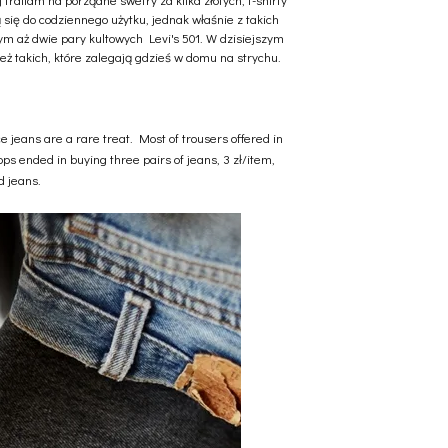
ą się do codziennego użytku, jednak właśnie z takich
m aż dwie pary kultowych Levi's 501. W dzisiejszym
też takich, które zalegają gdzieś w domu na strychu.
e jeans are a rare treat. Most of trousers offered in
ps ended in buying three pairs of jeans, 3 zł/item,
nd jeans.