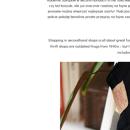
czy też koszule, ale już znacznie rzadziej na fajne
jenasów można stworzyć najlepsze szorty! Podczas 
poście pokażę banalnie proste przepisy na fajne szo
Shopping in secondhand shops is all about great fun 
thrift shops are outdated thugs from 1990s – but t
includin