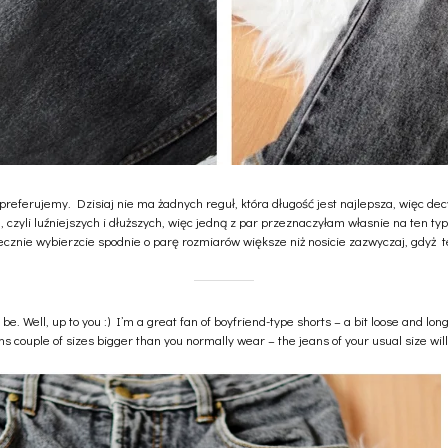
 preferujemy. Dzisiaj nie ma żadnych reguł, która długość jest najlepsza, więc dec
, czyli luźniejszych i dłuższych, więc jedną z par przeznaczyłam własnie na ten t
koniecznie wybierzcie spodnie o parę rozmiarów większe niż nosicie zazwyczaj, gdyż
e. Well, up to you :) I’m a great fan of boyfriend-type shorts – a bit loose and lo
s couple of sizes bigger than you normally wear – the jeans of your usual size will