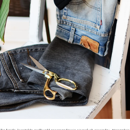
ka frajda, lecz także możliwość zaoszczędzenia niemałych pieniędzy. Najczęściej t