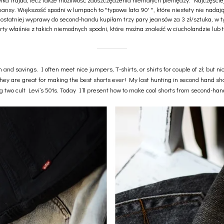
 jeansy. Większość spodni w lumpach to "typowe lata 90' ", które niestety nie nadaj
ostatniej wyprawy do second-handu kupiłam trzy pary jeansów za 3 zł/sztuka, w ty
rty właśnie z takich niemodnych spodni, które można znaleźć w ciucholandzie lub 
and savings. I often meet nice jumpers, T-shirts, or shirts for couple of zł; but nic
hey are great for making the best shorts ever! My last hunting in second hand sho
g two cult Levi’s 501s. Today I’ll present how to make cool shorts from second-ha