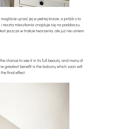
mogliście ujrzeć jej w pełnej krasie, a próśb o to
 i reszta mieszkania znajduje się na poddaszu.
st jeszcze w trakcie tworzenia, ale już nie umiem
he chance to see it in its full beauty, and many of
The greatest benefit is the balcony which soon will
the final effect.