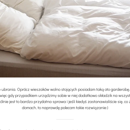
je ubrania. Oprócz wieszaków wolno stojących posiadam taką oto garderobę
więc gdy przypadkiem urządzimy sobie w niej dodatkowo składzik na wszystk
) Ogólnie jest to bardzo przydatna sprawa i jeśli kiedyś zastanawialiście się,
domach, to naprawdę polecam takie rozwiązanie:)