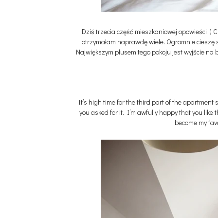
Dziś trzecia część mieszkaniowej opowieści :) Cho
otrzymałam naprawdę wiele. Ogromnie cieszę si
Największym plusem tego pokoju jest wyjście na b
It’s high time for the third part of the apartment
you asked for it. I’m awfully happy that you like 
become my favori