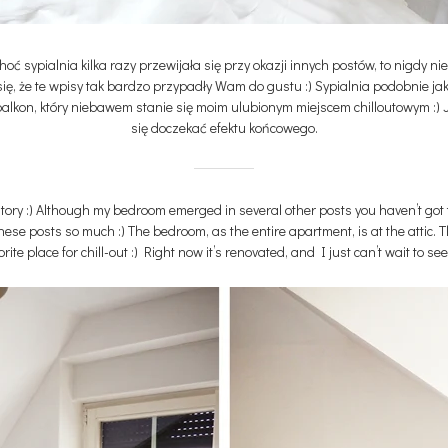
ć sypialnia kilka razy przewijała się przy okazji innych postów, to nigdy nie 
ę, że te wpisy tak bardzo przypadły Wam do gustu :) Sypialnia podobnie jak
alkon, który niebawem stanie się moim ulubionym miejscem chilloutowym :) Je
się doczekać efektu końcowego.
 story :) Although my bedroom emerged in several other posts you haven’t got t
these posts so much :) The bedroom, as the entire apartment, is at the attic. 
te place for chill-out :) Right now it’s renovated, and I just can’t wait to see 