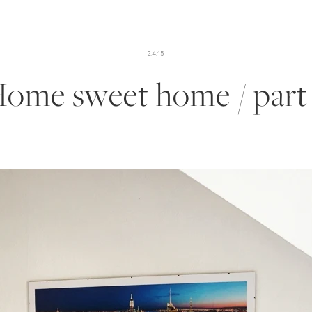
2.4.15
ome sweet home / part