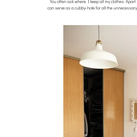
You often ask where I keep all my clothes. Apart
can serve as a cubby-hole for all the unnecessary