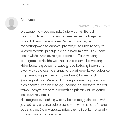
Reply
Anonymous
09/03/2015, 19:25
Dlaczego nie mogę doczekać się wiosny? Bo jest
magiczna, tajemnicza, jest cudem i mam nadzieję, że
długo tak jeszcze zostanie. Że nie przytłoczą jej
marketingowe szaleństwa, promocje, zakupy, rabaty itd.
Wiosna to życie, ją czuje się daleko od miasta i zakupów.
Jest świeża, rześka, kojąca, spokojna. Taką wiosnę
pamiętam z dzieciństwa i na taką czekam. Na wiosnę,
która budzi się powoli, zrzuca grube kożuchy i wełniane
swetry by ostatecznie stanąć w lekkiej koronkowej sukience
i ogrzewać się promieniami, wydawać by się mogło,
świeżego słońca. Wiosna, która kupi nowe buty, nie by w
nich chodzić lecz by je zdjąć i położyć na soczystej zieleni
trawy i bosymi stopami sprawdzać jak miękka i wilgotna
jest jeszcze ziemia.
Nie mogę doczekać się wiosny bo nie mogę się nadziwić
jak coś co tyle czasu było prawie martwe, suche i uśpione,
budzi się do życia wypuszczając piękne i delikatne kwiaty
oraz soczyste zielone liście.