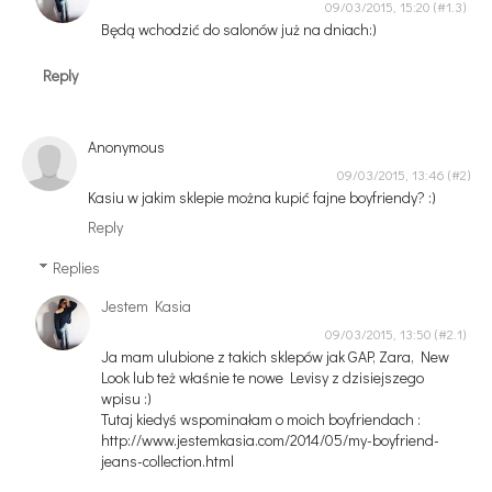
09/03/2015, 15:20
Będą wchodzić do salonów już na dniach:)
Reply
Anonymous
09/03/2015, 13:46
Kasiu w jakim sklepie można kupić fajne boyfriendy? :)
Reply
Replies
Jestem Kasia
09/03/2015, 13:50
Ja mam ulubione z takich sklepów jak GAP, Zara, New
Look lub też właśnie te nowe Levisy z dzisiejszego
wpisu :)
Tutaj kiedyś wspominałam o moich boyfriendach :
http://www.jestemkasia.com/2014/05/my-boyfriend-
jeans-collection.html