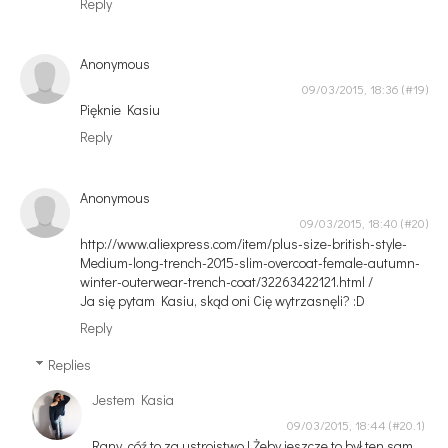
Reply
Anonymous
09/03/2015, 18:36
Pięknie Kasiu
Reply
Anonymous
09/03/2015, 18:40
http://www.aliexpress.com/item/plus-size-british-style-
Medium-long-trench-2015-slim-overcoat-female-autumn-
winter-outerwear-trench-coat/32263422121.html /
Ja się pytam Kasiu, skąd oni Cię wytrzasnęli? :D
Reply
Replies
Jestem Kasia
09/03/2015, 18:44
Rany, cóź to za ustrojstwo ! Żeby jeszcze to był ten sam