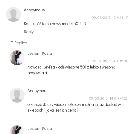
Anonymous
09/03/2015, 13:44
Kasiu, cóż to za nowy model 501? :D
Reply
Replies
Jestem Kasia
09/03/2015, 13:48
Nowość Levi'sa - odświeżone 501 z lekko zwężoną
nogawką :)
Anonymous
09/03/2015, 14:01
o kurcze :D czy wiesz może czy można je już dostać w
sklepach? jaka jest ich cena?
Jestem Kasia