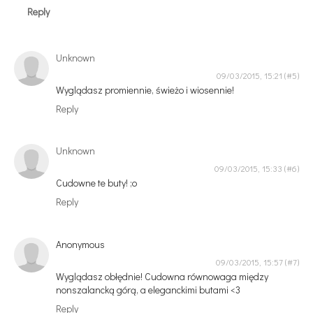
Reply
Unknown
09/03/2015, 15:21
Wyglądasz promiennie, świeżo i wiosennie!
Reply
Unknown
09/03/2015, 15:33
Cudowne te buty! ;o
Reply
Anonymous
09/03/2015, 15:57
Wyglądasz obłędnie! Cudowna równowaga między
nonszalancką górą, a eleganckimi butami <3
Reply