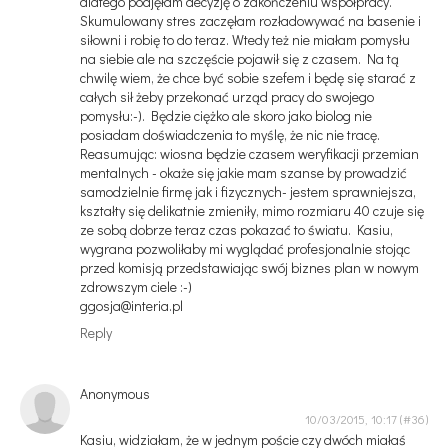
dlatego podjęłam decyzję o zakończeniu współpracy.
Skumulowany stres zaczęłam rozładowywać na basenie i
siłowni i robię to do teraz. Wtedy też nie miałam pomysłu
na siebie ale na szczęście pojawił się z czasem. Na tą
chwilę wiem, że chce być sobie szefem i będę się starać z
całych sił żeby przekonać urząd pracy do swojego
pomysłu:-). Będzie ciężko ale skoro jako biolog nie
posiadam doświadczenia to myślę, że nic nie tracę.
Reasumując: wiosna będzie czasem weryfikacji przemian
mentalnych - okaże się jakie mam szanse by prowadzić
samodzielnie firmę jak i fizycznych- jestem sprawniejsza,
kształty się delikatnie zmieniły, mimo rozmiaru 40 czuje się
ze sobą dobrze teraz czas pokazać to światu. Kasiu,
wygrana pozwoliłaby mi wyglądać profesjonalnie stojąc
przed komisją przedstawiając swój biznes plan w nowym
zdrowszym ciele :-)
ggosja@interia.pl
Reply
Anonymous
10/03/2015, 10:17
Kasiu, widziałam, że w jednym poście czy dwóch miałaś