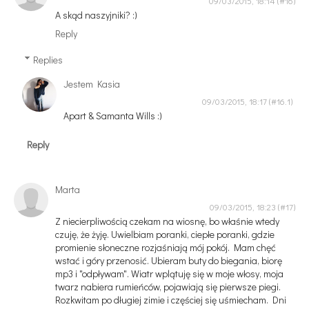
09/03/2015, 18:14
A skąd naszyjniki? :)
Reply
Replies
Jestem Kasia
09/03/2015, 18:17
Apart & Samanta Wills :)
Reply
Marta
09/03/2015, 18:23
Z niecierpliwością czekam na wiosnę, bo właśnie wtedy
czuję, że żyję. Uwielbiam poranki, ciepłe poranki, gdzie
promienie słoneczne rozjaśniają mój pokój. Mam chęć
wstać i góry przenosić. Ubieram buty do biegania, biorę
mp3 i "odpływam". Wiatr wplątuję się w moje włosy, moja
twarz nabiera rumieńców, pojawiają się pierwsze piegi.
Rozkwitam po długiej zimie i częściej się uśmiecham. Dni