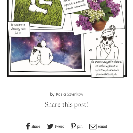
by
Kasia Szymków
Share this post!
share
tweet
pin
email