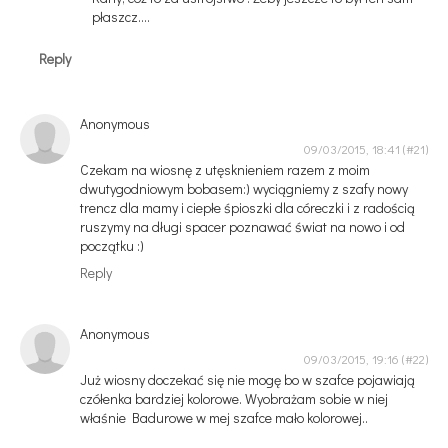
płaszcz....
Reply
Anonymous
09/03/2015, 18:41
Czekam na wiosnę z utęsknieniem razem z moim
dwutygodniowym bobasem:) wyciągniemy z szafy nowy
trencz dla mamy i ciepłe śpioszki dla córeczki i z radością
ruszymy na długi spacer poznawać świat na nowo i od
początku :)
Reply
Anonymous
09/03/2015, 19:16
Już wiosny doczekać się nie mogę bo w szafce pojawiają
czółenka bardziej kolorowe. Wyobrażam sobie w niej
właśnie Badurowe w mej szafce mało kolorowej..