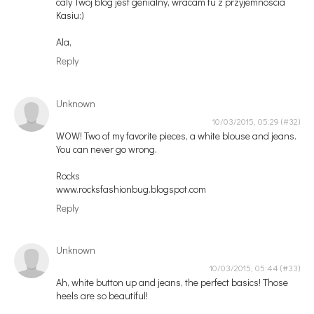
caly Twoj blog jest genialny, wracam tu z przyjemnoscia
Kasiu:)
Ala,
Reply
Unknown
10/03/2015, 05:29
WOW! Two of my favorite pieces, a white blouse and jeans.
You can never go wrong.
Rocks
www.rocksfashionbug.blogspot.com
Reply
Unknown
10/03/2015, 05:44
Ah, white button up and jeans, the perfect basics! Those
heels are so beautiful!