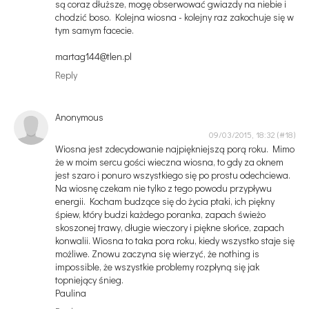
są coraz dłuższe, mogę obserwować gwiazdy na niebie i
chodzić boso. Kolejna wiosna - kolejny raz zakochuje się w
tym samym facecie.
martag144@tlen.pl
Reply
Anonymous
09/03/2015, 18:32
Wiosna jest zdecydowanie najpiękniejszą porą roku. Mimo
że w moim sercu gości wieczna wiosna, to gdy za oknem
jest szaro i ponuro wszystkiego się po prostu odechciewa.
Na wiosnę czekam nie tylko z tego powodu przypływu
energii. Kocham budzące się do życia ptaki, ich piękny
śpiew, który budzi każdego poranka, zapach świeżo
skoszonej trawy, długie wieczory i piękne słońce, zapach
konwalii. Wiosna to taka pora roku, kiedy wszystko staje się
możliwe. Znowu zaczyna się wierzyć, że nothing is
impossible, że wszystkie problemy rozpłyną się jak
topniejący śnieg.
Paulina