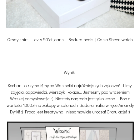
Orsay shirt | Levi's 501ct jeans | Badura heels | Casio Sheen watch
_______
Wyniki!
Kochani, otrzymaliśmy od Was setki najróżniejszych zgłoszeń- filmy,
zdjęcia, odpowiedzi, wierszyki, kolaże... Jesteśmy pod wrażeniem
Waszej pomysłowości :) Niestety nagroda jest tylko jedna... Bon o
wartości 1000zł na zakupy w salonach Badura trafia w ręce Amandy
Dyrki! :) Praca jest kreatywna i niesamowicie urocza! Gratulacje! :)