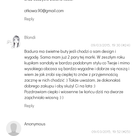
otkowa.90@gmail.com
Reply
Blondi
09/03/2015, 19:30
Badura ma świetne buty jeśli chodzi o sam design i
wygodę. Sama mam już 2 pary tej marki. W zeszłym roku
kupiłam sandały w bardzo podobnym stylu co Twoje i mimo
wysokiego obcasa są bardzo wygodne i dobrze się noszą i
wiem że jak zrobi się cieplej to znów z przyjemnością
zacznę w nich chodzić :) Także uważam, że dokonałaś
dobrego zakupu i oby służyl Ci na lata :)
Pozdrawiam ciepło i wiosenne (w końcu dziś na dworze
zapchniało wiosną :) )
Reply
Anonymous
09/03/2015, 19:52