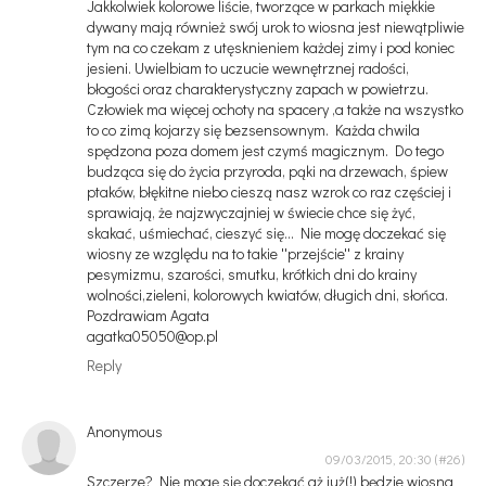
Jakkolwiek kolorowe liście, tworzące w parkach miękkie
dywany mają również swój urok to wiosna jest niewątpliwie
tym na co czekam z utęsknieniem każdej zimy i pod koniec
jesieni. Uwielbiam to uczucie wewnętrznej radości,
błogości oraz charakterystyczny zapach w powietrzu.
Człowiek ma więcej ochoty na spacery ,a także na wszystko
to co zimą kojarzy się bezsensownym. Każda chwila
spędzona poza domem jest czymś magicznym. Do tego
budząca się do życia przyroda, pąki na drzewach, śpiew
ptaków, błękitne niebo cieszą nasz wzrok co raz częściej i
sprawiają, że najzwyczajniej w świecie chce się żyć,
skakać, uśmiechać, cieszyć się... Nie mogę doczekać się
wiosny ze względu na to takie ''przejście'' z krainy
pesymizmu, szarości, smutku, krótkich dni do krainy
wolności,zieleni, kolorowych kwiatów, długich dni, słońca.
Pozdrawiam Agata
agatka05050@op.pl
Reply
Anonymous
09/03/2015, 20:30
Szczerze? Nie mogę się doczekać aż już(!) będzie wiosna