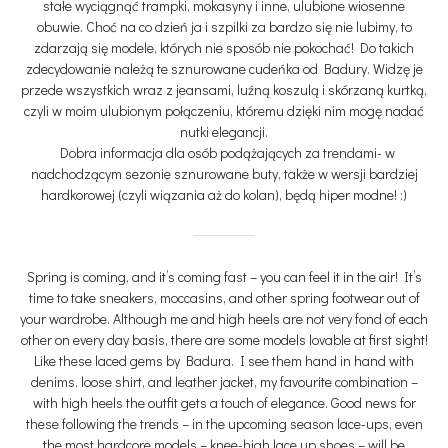
stałe wyciągnąć trampki, mokasyny i inne, ulubione wiosenne
obuwie. Choć na co dzień ja i szpilki za bardzo się nie lubimy, to
zdarzają się modele, których nie sposób nie pokochać! Do takich
zdecydowanie należą te sznurowane cudeńka od Badury. Widzę je
przede wszystkich wraz z jeansami, luźną koszulą i skórzaną kurtką,
czyli w moim ulubionym połączeniu, któremu dzięki nim mogę nadać
nutki elegancji.
Dobra informacja dla osób podążających za trendami- w
nadchodzącym sezonie sznurowane buty, także w wersji bardziej
hardkorowej (czyli wiązania aż do kolan), będą hiper modne! :)
Spring is coming, and it’s coming fast – you can feel it in the air! It’s
time to take sneakers, moccasins, and other spring footwear out of
your wardrobe. Although me and high heels are not very fond of each
other on every day basis, there are some models lovable at first sight!
Like these laced gems by Badura. I see them hand in hand with
denims, loose shirt, and leather jacket, my favourite combination –
with high heels the outfit gets a touch of elegance. Good news for
these following the trends – in the upcoming season lace-ups, even
the most hardcore models – knee-high lace up shoes – will be