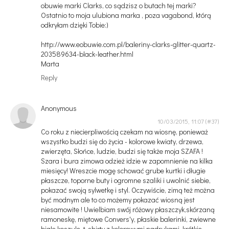
obuwie marki Clarks, co sądzisz o butach tej marki?
Ostatnio to moja ulubiona marka , poza vagabond, którą
odkryłam dzięki Tobie:)
http://www.eobuwie.com.pl/baleriny-clarks-glitter-quartz-
203589634-black-leather.html
Marta
Reply
Anonymous
10/03/2015, 11:07
Co roku z niecierpliwością czekam na wiosnę, ponieważ
wszystko budzi się do życia - kolorowe kwiaty, drzewa,
zwierzęta, Słońce, ludzie, budzi się także moja SZAFA !
Szara i bura zimowa odzież idzie w zapomnienie na kilka
miesięcy! Wreszcie mogę schować grube kurtki i długie
płaszcze, toporne buty i ogromne szaliki i uwolnić siebie,
pokazać swoją sylwetkę i styl. Oczywiście, zimą też można
być modnym ale to co możemy pokazać wiosną jest
niesamowite ! Uwielbiam swój różowy płaszczyk,skórzaną
ramoneskę, miętowe Convers'y, płaskie balerinki, zwiewne
białe koszule, t-shirty z kolorowymi nadrukami, krótkie