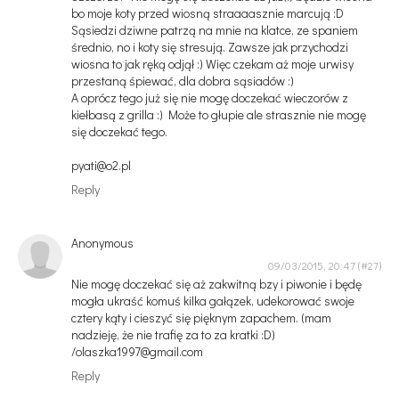
bo moje koty przed wiosną straaaasznie marcują :D
Sąsiedzi dziwne patrzą na mnie na klatce, ze spaniem
średnio, no i koty się stresują. Zawsze jak przychodzi
wiosna to jak ręką odjął :) Więc czekam aż moje urwisy
przestaną śpiewać, dla dobra sąsiadów :)
A oprócz tego już się nie mogę doczekać wieczorów z
kiełbasą z grilla :) Może to głupie ale strasznie nie mogę
się doczekać tego.
pyati@o2.pl
Reply
Anonymous
09/03/2015, 20:47
Nie mogę doczekać się aż zakwitną bzy i piwonie i będę
mogła ukraść komuś kilka gałązek, udekorować swoje
cztery kąty i cieszyć się pięknym zapachem. (mam
nadzieję, że nie trafię za to za kratki :D)
/olaszka1997@gmail.com
Reply