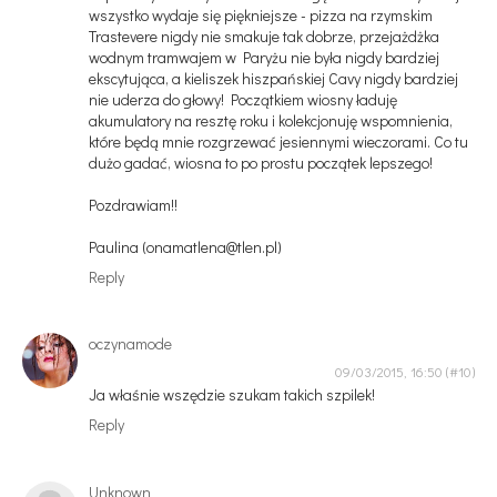
wszystko wydaje się piękniejsze - pizza na rzymskim
Trastevere nigdy nie smakuje tak dobrze, przejażdżka
wodnym tramwajem w Paryżu nie była nigdy bardziej
ekscytująca, a kieliszek hiszpańskiej Cavy nigdy bardziej
nie uderza do głowy! Początkiem wiosny ładuję
akumulatory na resztę roku i kolekcjonuję wspomnienia,
które będą mnie rozgrzewać jesiennymi wieczorami. Co tu
dużo gadać, wiosna to po prostu początek lepszego!
Pozdrawiam!!
Paulina (onamatlena@tlen.pl)
Reply
oczynamode
09/03/2015, 16:50
Ja właśnie wszędzie szukam takich szpilek!
Reply
Unknown