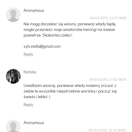
Anonymous
09/03/2015, 21:07
Nie mogę doczekać się wiosny, ponieważ wtedy będę
mogła przenieść moje amatorskie treningi na świeże
powietrze. Skakanka czeka.!
sylv.stella@gmail.com
Reply
Natalia
09/03/2015, 21:52
Uwielbiam wiosnę, ponieważ wtedy możemy zrzucić z
siebie te wszystkie niepotrzebne warstwy i poczuć się
świeżo i lekko! :)
Reply
Anonymous
09/03/2015, 22:52