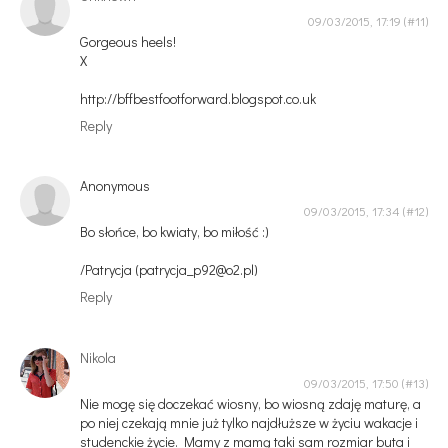
09/03/2015, 17:19
Gorgeous heels!
X
http://bffbestfootforward.blogspot.co.uk
Reply
Anonymous
09/03/2015, 17:34
Bo słońce, bo kwiaty, bo miłość :)
/Patrycja (patrycja_p92@o2.pl)
Reply
Nikola
09/03/2015, 17:50
Nie mogę się doczekać wiosny, bo wiosną zdaję maturę, a
po niej czekają mnie już tylko najdłuższe w życiu wakacje i
studenckie życie. Mamy z mamą taki sam rozmiar buta i