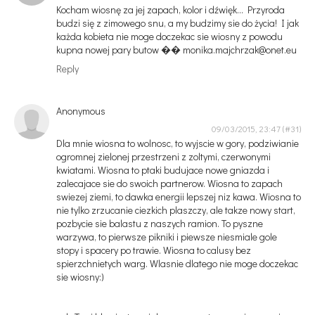
Kocham wiosnę za jej zapach, kolor i dźwięk... Przyroda
budzi się z zimowego snu, a my budzimy sie do życia! I jak
każda kobieta nie moge doczekac sie wiosny z powodu
kupna nowej pary butow �� monika.majchrzak@onet.eu
Reply
Anonymous
09/03/2015, 23:47
Dla mnie wiosna to wolnosc, to wyjscie w gory, podziwianie
ogromnej zielonej przestrzeni z zoltymi, czerwonymi
kwiatami. Wiosna to ptaki budujace nowe gniazda i
zalecajace sie do swoich partnerow. Wiosna to zapach
swiezej ziemi, to dawka energii lepszej niz kawa. Wiosna to
nie tylko zrzucanie ciezkich plaszczy, ale takze nowy start,
pozbycie sie balastu z naszych ramion. To pyszne
warzywa, to pierwsze pikniki i piewsze niesmiale gole
stopy i spacery po trawie. Wiosna to calusy bez
spierzchnietych warg. Wlasnie dlatego nie moge doczekac
sie wiosny:)