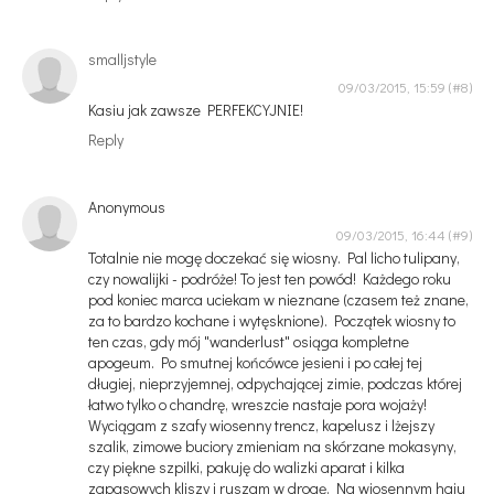
smalljstyle
09/03/2015, 15:59
Kasiu jak zawsze PERFEKCYJNIE!
Reply
Anonymous
09/03/2015, 16:44
Totalnie nie mogę doczekać się wiosny. Pal licho tulipany,
czy nowalijki - podróże! To jest ten powód! Każdego roku
pod koniec marca uciekam w nieznane (czasem też znane,
za to bardzo kochane i wytęsknione). Początek wiosny to
ten czas, gdy mój "wanderlust" osiąga kompletne
apogeum. Po smutnej końcówce jesieni i po całej tej
długiej, nieprzyjemnej, odpychającej zimie, podczas której
łatwo tylko o chandrę, wreszcie nastaje pora wojaży!
Wyciągam z szafy wiosenny trencz, kapelusz i lżejszy
szalik, zimowe buciory zmieniam na skórzane mokasyny,
czy piękne szpilki, pakuję do walizki aparat i kilka
zapasowych kliszy i ruszam w drogę. Na wiosennym haju