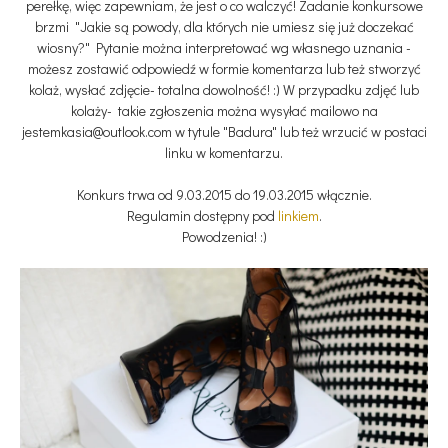
perełkę, więc zapewniam, że jest o co walczyć! Zadanie konkursowe
brzmi "Jakie są powody, dla których nie umiesz się już doczekać
wiosny?" Pytanie można interpretować wg własnego uznania -
możesz zostawić odpowiedź w formie komentarza lub też stworzyć
kolaż, wysłać zdjęcie- totalna dowolność! :) W przypadku zdjęć lub
kolaży- takie zgłoszenia można wysyłać mailowo na
jestemkasia@outlook.com w tytule "Badura" lub też wrzucić w postaci
linku w komentarzu.
Konkurs trwa od 9.03.2015 do 19.03.2015 włącznie.
Regulamin dostępny pod
linkiem
.
Powodzenia! :)