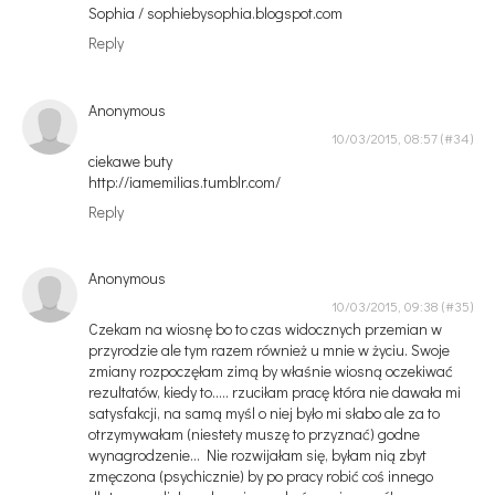
Sophia / sophiebysophia.blogspot.com
Reply
Anonymous
10/03/2015, 08:57
ciekawe buty
http://iamemilias.tumblr.com/
Reply
Anonymous
10/03/2015, 09:38
Czekam na wiosnę bo to czas widocznych przemian w
przyrodzie ale tym razem również u mnie w życiu. Swoje
zmiany rozpoczęłam zimą by właśnie wiosną oczekiwać
rezultatów, kiedy to..... rzuciłam pracę która nie dawała mi
satysfakcji, na samą myśl o niej było mi słabo ale za to
otrzymywałam (niestety muszę to przyznać) godne
wynagrodzenie... Nie rozwijałam się, byłam nią zbyt
zmęczona (psychicznie) by po pracy robić coś innego