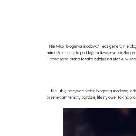
Nie tylko "blogerka modowa", lecz generalnie b
mimo że nie jest to pod kątem fizycznym ciężka p
i poważana praca to taka gdzieś na etacie, w kor
Nie lubię nazywać siebie blogerką modową, gdyż
przemycam tematy bardziej lifestylowe. Tak napr