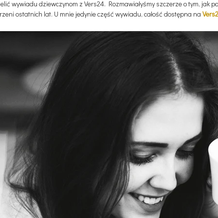
lić wywiadu dziewczynom z Vers24. Rozmawiałyśmy szczerze o tym, jak po
strzeni ostatnich lat. U mnie jedynie część wywiadu, całość dostępna na
Vers