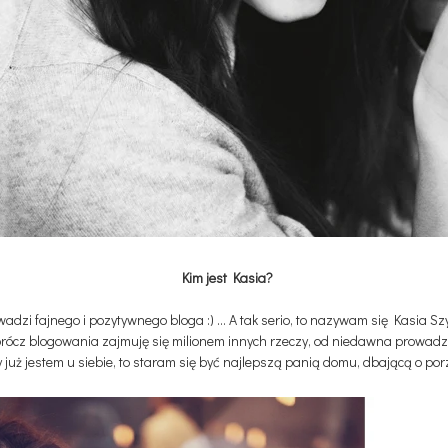
Kim jest Kasia?
wadzi fajnego i pozytywnego bloga :) … A tak serio, to nazywam się Kasia 
prócz blogowania zajmuję się milionem innych rzeczy, od niedawna prowadz
uż jestem u siebie, to staram się być najlepszą panią domu, dbającą o po