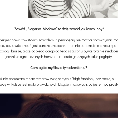
Zawód „Blogerka Modowa” to dziś zawód jak każdy inny?
loger jest nowo powstałym zawodem. Z pewnością nie można porównywać moj
raca, bez dwóch zdań jest bardzo czasochłonna i niejednokrotnie stresując
poracji, biurze, a coś odbiegającego od tego szablonu bywa totalnie niedo
jedynie o ograniczanych horyzontach osób głoszących takie poglądy.
Co w ogóle myślisz o tym określeniu?
 nie poruszam stricte tematów związanych z ‘high fashion’, lecz raczej sk
awdę w Polsce jest mało prawdziwych blogów modowych. Ja jestem po prostu