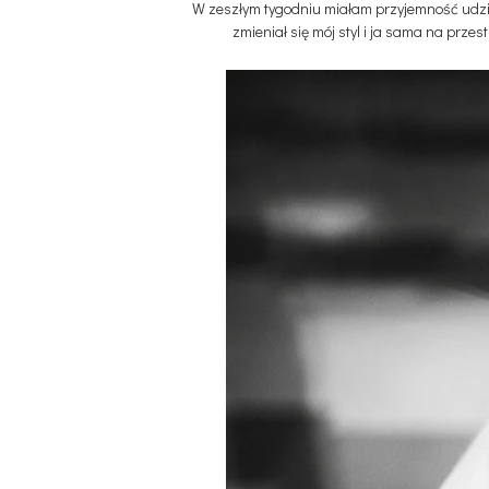
W zeszłym tygodniu miałam przyjemność udzie
zmieniał się mój styl i ja sama na prze