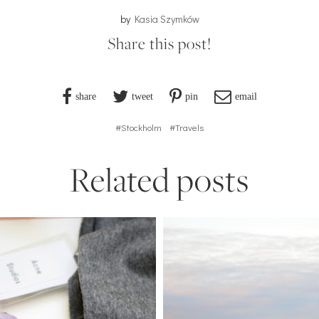
by
Kasia Szymków
Share this post!
share
tweet
pin
email
#Stockholm
#Travels
Related posts