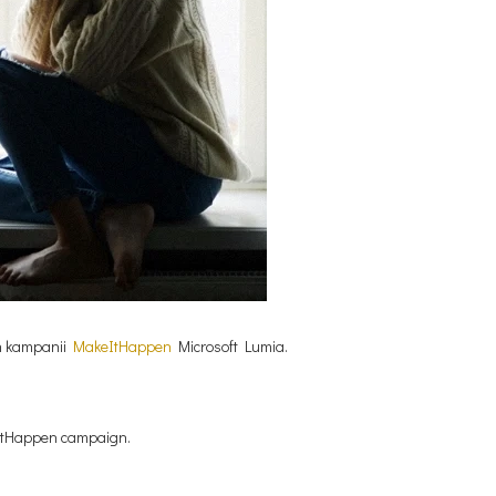
ch kampanii
MakeItHappen
Microsoft Lumia.
keItHappen campaign.