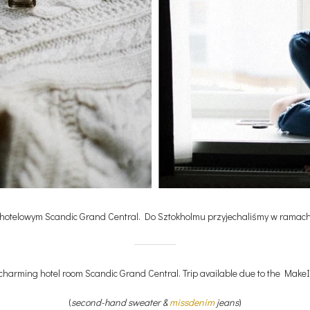
 hotelowym Scandic Grand Central. Do Sztokholmu przyjechaliśmy w rama
 charming hotel room Scandic Grand Central. Trip available due to the Ma
(
second-hand sweater &
missdenim
jeans
)