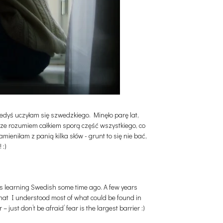
iedyś uczyłam się szwedzkiego. Minęło parę lat,
, ze rozumiem całkiem sporą część wszystkiego, co
eniłam z panią kilka słów - grunt to się nie bać,
 :)
was learning Swedish some time ago. A few years
 that I understood most of what could be found in
just don’t be afraid’ fear is the largest barrier :)