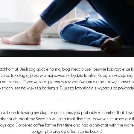
okholmu! Jeśli zaglądacie na mój blog nieco dłużej, pewnie kojarzycie, że k
 że po tak długiej przerwie mój szwedzki będzie totalną klapą, a okazuje się
 na mieście. Przedwczoraj pierwszy raz zamówiłam dla nas kawę i nawet zami
 strach jest największą barierą :) Dłuższa fotorelacja z wypadu po powrocie!
you’ve been following my blog for some time, you probably remember that I 
after such break my Swedish will be a total disaster. However, it turned out
s ago I ordered coffee for the first time and had a chit-chat with the waiter – 
Longer photoreview after I come back! :)