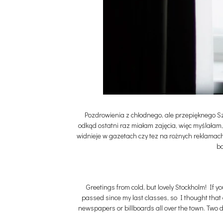
Pozdrowienia z chłodnego, ale przepięknego Szt
odkąd ostatni raz miałam zajęcia, więc myślałam,
widnieje w gazetach czy tez na rożnych reklamach
bo
Greetings from cold, but lovely Stockholm! If 
passed since my last classes, so I thought that 
newspapers or billboards all over the town. Two day