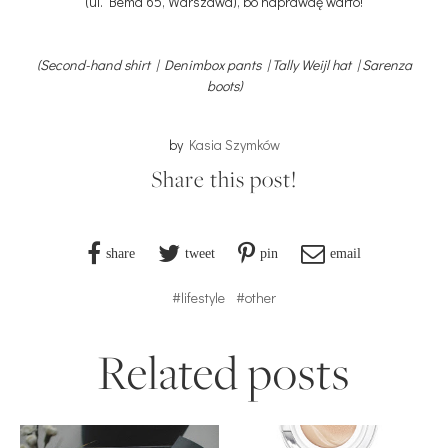
(ul. Bema 65, Warszawa), bo naprawdę warto!
(Second-hand shirt | Denimbox pants | Tally Weijl hat | Sarenza
boots)
by
Kasia Szymków
Share this post!
share
tweet
pin
email
#lifestyle
#other
Related posts