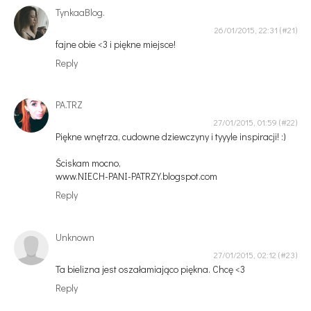
TynkaaBlog.
26/01/2015, 22:31
fajne obie <3 i piękne miejsce!
Reply
PA.TRZ
27/01/2015, 01:59
Piękne wnętrza, cudowne dziewczyny i tyyyle inspiracji! :)
Ściskam mocno,
www.NIECH-PANI-PATRZY.blogspot.com
Reply
Unknown
27/01/2015, 02:12
Ta bielizna jest oszałamiająco piękna. Chcę <3
Reply