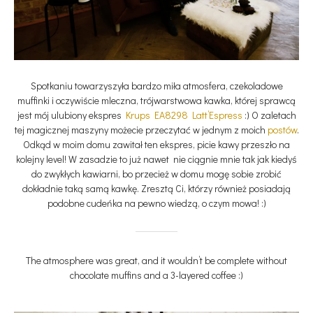
Spotkaniu towarzyszyła bardzo miła atmosfera, czekoladowe
muffinki i oczywiście mleczna, trójwarstwowa kawka, której sprawcą
jest mój ulubiony ekspres
Krups EA8298 Latt’Espress
:) O zaletach
tej magicznej maszyny możecie przeczytać w jednym z moich
postów
.
Odkąd w moim domu zawitał ten ekspres, picie kawy przeszło na
kolejny level! W zasadzie to już nawet nie ciągnie mnie tak jak kiedyś
do zwykłych kawiarni, bo przecież w domu mogę sobie zrobić
dokładnie taką samą kawkę. Zresztą Ci, którzy również posiadają
podobne cudeńka na pewno wiedzą, o czym mowa! :)
The atmosphere was great, and it wouldn’t be complete without
chocolate muffins and a 3-layered coffee :)