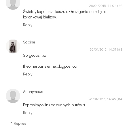
26/01/2015, 14:04
Świetny kapelusz i koszula.Oraz genialne zdjęcie
koronkowej bielizny.
Reply
Sabine
26/01/2015, 14:37
Gorgeous ! xx
theotherparisienne.blogpost.com
Reply
Anonymous
26/01/2015, 14:46
Poprosimy o link do cudnych butów :)
Reply
Replies