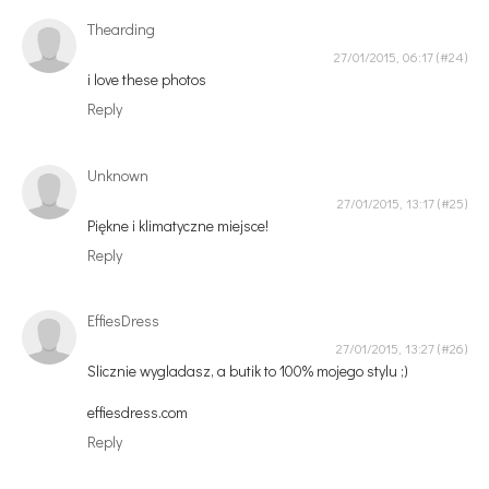
Thearding
27/01/2015, 06:17
i love these photos
Reply
Unknown
27/01/2015, 13:17
Piękne i klimatyczne miejsce!
Reply
EffiesDress
27/01/2015, 13:27
Slicznie wygladasz, a butik to 100% mojego stylu ;)
effiesdress.com
Reply