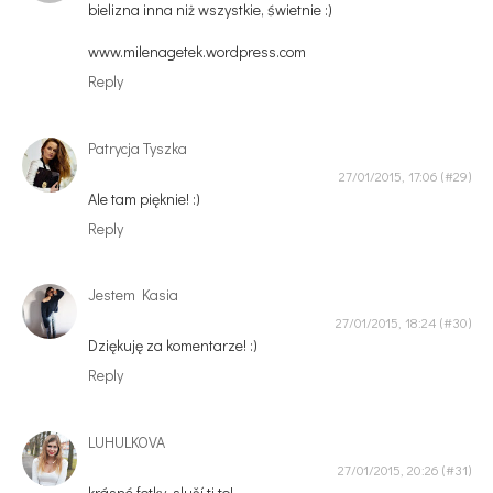
bielizna inna niż wszystkie, świetnie :)
www.milenagetek.wordpress.com
Reply
Patrycja Tyszka
27/01/2015, 17:06
Ale tam pięknie! :)
Reply
Jestem Kasia
27/01/2015, 18:24
Dziękuję za komentarze! :)
Reply
LUHULKOVA
27/01/2015, 20:26
krásné fotky, sluší ti to!