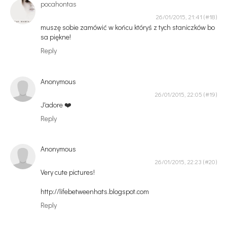
pocahontas
26/01/2015, 21:41
muszę sobie zamówić w końcu któryś z tych staniczków bo
sa piękne!
Reply
Anonymous
26/01/2015, 22:05
J'adore ❤️
Reply
Anonymous
26/01/2015, 22:23
Very cute pictures!
http://lifebetweenhats.blogspot.com
Reply