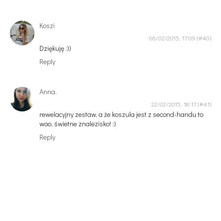
Koszi
06/02/2015, 17:09
Dziękuję :))
Reply
Anna.
22/02/2015, 18:17
rewelacyjny zestaw, a że koszula jest z second-handu to
woo, świetne znalezisko! :)
Reply