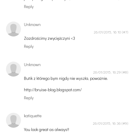
Reply
Unknown
26/01/2015, 16:10
Zazdrościmy zwyciężczyni <3
Reply
Unknown
26/01/2015, 16:29
Butik z którego bym nigdy nie wyszła, poważnie.
http://bruise-blog.blogspot.com/
Reply
katiquette
26/01/2015, 16:36
You look great as always!!