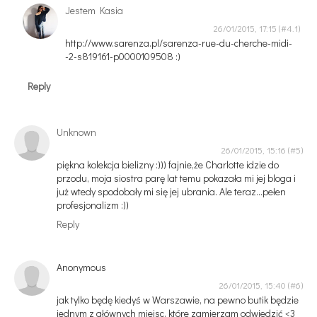
Jestem Kasia
26/01/2015, 17:15
http://www.sarenza.pl/sarenza-rue-du-cherche-midi-
-2-s819161-p0000109508 :)
Reply
Unknown
26/01/2015, 15:16
piękna kolekcja bielizny :))) fajnie,że Charlotte idzie do
przodu, moja siostra parę lat temu pokazała mi jej bloga i
już wtedy spodobały mi się jej ubrania. Ale teraz...pełen
profesjonalizm :))
Reply
Anonymous
26/01/2015, 15:40
jak tylko będę kiedyś w Warszawie, na pewno butik będzie
jednym z głównych miejsc, które zamierzam odwiedzić <3