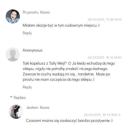
Po prostu Kasia
26/01/2015, 17:38
Miałam okazje być w tym cudownym miejscu ;)
Reply
Anonymous
26/01/2015, 19:12
Taki kapelusz z Tally Weijl? ;O Ja kiedy wchodzę do tego
sklepu, nigdy nie potrafię znaleźć niczego ładnego.
Zawsze te ciuchy wydają mi się... tandetne. Może po
prostu nie mam szczęścia do tego sklepu ;)
Reply
Replies
Jestem Kasia
26/01/2015, 19:13
Czasami można się zaskoczyć bardzo pozytywnie :)