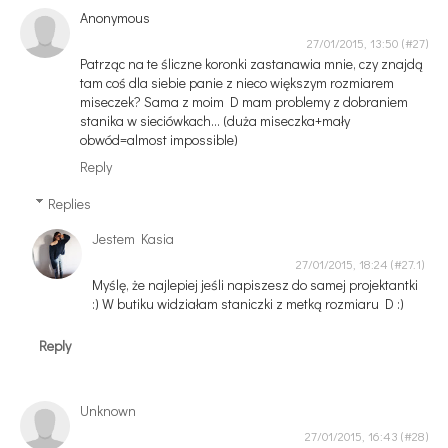
Anonymous
27/01/2015, 13:50
Patrząc na te śliczne koronki zastanawia mnie, czy znajdą
tam coś dla siebie panie z nieco większym rozmiarem
miseczek? Sama z moim D mam problemy z dobraniem
stanika w sieciówkach... (duża miseczka+mały
obwód=almost impossible)
Reply
Replies
Jestem Kasia
27/01/2015, 18:24
Myślę, że najlepiej jeśli napiszesz do samej projektantki
:) W butiku widziałam staniczki z metką rozmiaru D :)
Reply
Unknown
27/01/2015, 16:43