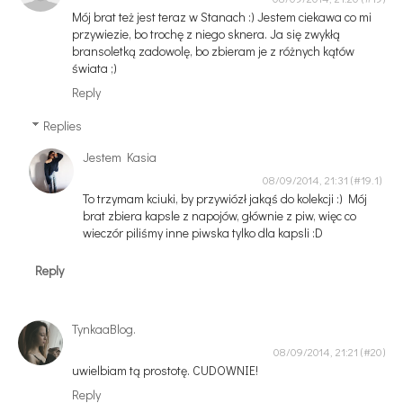
Mój brat też jest teraz w Stanach :) Jestem ciekawa co mi
przywiezie, bo trochę z niego sknera. Ja się zwykłą
bransoletką zadowolę, bo zbieram je z różnych kątów
świata ;)
Reply
Replies
Jestem Kasia
08/09/2014, 21:31
To trzymam kciuki, by przywiózł jakąś do kolekcji :) Mój
brat zbiera kapsle z napojów, głównie z piw, więc co
wieczór piliśmy inne piwska tylko dla kapsli :D
Reply
TynkaaBlog.
08/09/2014, 21:21
uwielbiam tą prostotę. CUDOWNIE!
Reply