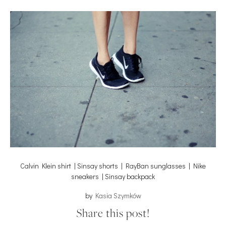
Calvin Klein shirt | Sinsay shorts | RayBan sunglasses | Nike
sneakers | Sinsay backpack
by
Kasia Szymków
Share this post!