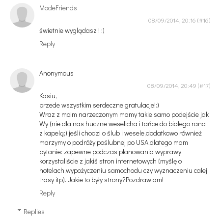
ModeFriends
08/09/2014, 20:16
świetnie wyglądasz ! :)
Reply
Anonymous
08/09/2014, 20:49
Kasiu,
przede wszystkim serdeczne gratulacje!:)
Wraz z moim narzeczonym mamy takie samo podejście jak
Wy (nie dla nas huczne weselicha i tańce do białego rana
z kapelą;) jeśli chodzi o ślub i wesele,dodatkowo również
marzymy o podróży poślubnej po USA,dlatego mam
pytanie: zapewne podczas planowania wyprawy
korzystaliście z jakiś stron internetowych (myślę o
hotelach,wypożyczeniu samochodu czy wyznaczeniu całej
trasy itp). Jakie to były strony?Pozdrawiam!
Reply
Replies