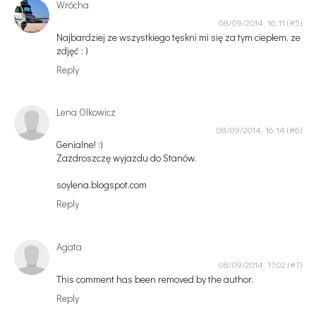
Wrócha
08/09/2014, 16:11
Najbardziej ze wszystkiego tęskni mi się za tym ciepłem, ze
zdjęć : )
Reply
Lena Olkowicz
08/09/2014, 16:14
Genialne! :)
Zazdroszczę wyjazdu do Stanów.
soylena.blogspot.com
Reply
Agata
08/09/2014, 17:02
This comment has been removed by the author.
Reply