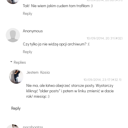
Tak! Nie wiem jakim cudem tam trafiłam :)
Reply
Anonymous
10/09/2014, 20:31
Czy tylko ja nie widzę opcji archiwum? :(
Reply
Replies
Jestem Kasia
10/09/2014, 23:17
Nie ma, ale łatwo obejrzeć starsze posty. Wystarczy
kliknąć "older posts" i potem w linku zmienić w dacie
rok/ miesiąc :)
Reply
pocahontas