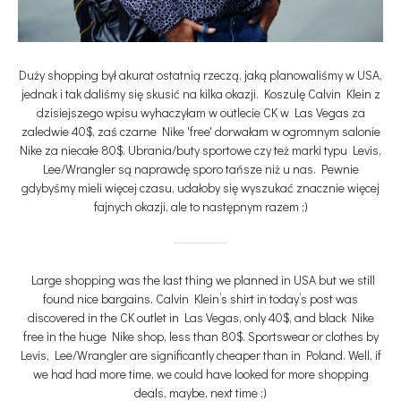
Duży shopping był akurat ostatnią rzeczą, jaką planowaliśmy w USA,
jednak i tak daliśmy się skusić na kilka okazji. Koszulę Calvin Klein z
dzisiejszego wpisu wyhaczyłam w outlecie CK w Las Vegas za
zaledwie 40$, zaś czarne Nike 'free' dorwałam w ogromnym salonie
Nike za niecałe 80$. Ubrania/buty sportowe czy też marki typu Levis,
Lee/Wrangler są naprawdę sporo tańsze niż u nas. Pewnie
gdybyśmy mieli więcej czasu, udałoby się wyszukać znacznie więcej
fajnych okazji, ale to następnym razem ;)
Large shopping was the last thing we planned in USA but we still
found nice bargains. Calvin Klein’s shirt in today’s post was
discovered in the CK outlet in Las Vegas, only 40$, and black Nike
free in the huge Nike shop, less than 80$. Sportswear or clothes by
Levis, Lee/Wrangler are significantly cheaper than in Poland. Well, if
we had had more time, we could have looked for more shopping
deals, maybe, next time ;)