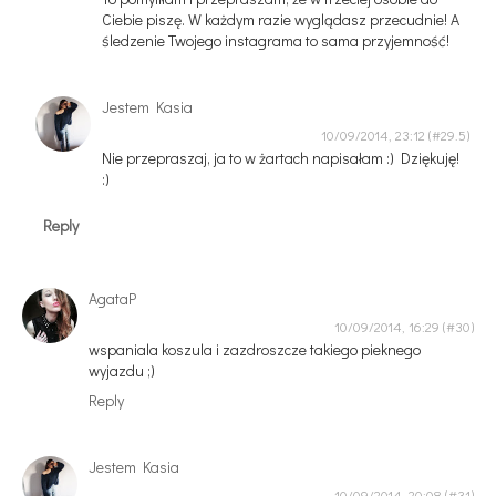
Ciebie piszę. W każdym razie wyglądasz przecudnie! A
śledzenie Twojego instagrama to sama przyjemność!
Jestem Kasia
10/09/2014, 23:12
Nie przepraszaj, ja to w żartach napisałam :) Dziękuję!
:)
Reply
AgataP
10/09/2014, 16:29
wspaniala koszula i zazdroszcze takiego pieknego
wyjazdu ;)
Reply
Jestem Kasia
10/09/2014, 20:08