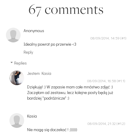
67 comments
Anonymous
08/09/2014, 14:59
Idealny powrot po przerwie <3
Reply
Replies
Jestem Kasia
08/09/2014, 16:58
Dziękuję! :) W zapasie mam całe mnóstwo zdjęć :)
Zaczęłam od zestawu, lecz kolejne posty będą już
bardziej "podróżnicze" :)
Kasia
08/09/2014, 21:32
Nie mogę się doczekać ! ;))))))