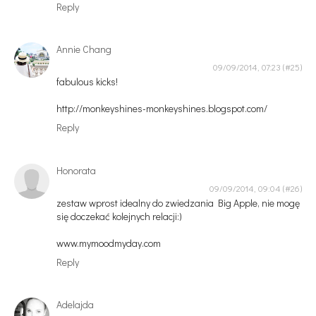
Reply
Annie Chang
09/09/2014, 07:23
fabulous kicks!
http://monkeyshines-monkeyshines.blogspot.com/
Reply
Honorata
09/09/2014, 09:04
zestaw wprost idealny do zwiedzania Big Apple, nie mogę
się doczekać kolejnych relacji:)
www.mymoodmyday.com
Reply
Adelajda