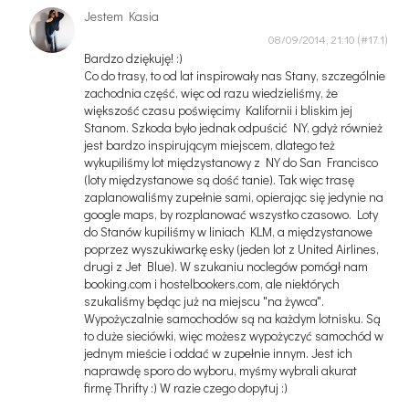
Jestem Kasia
08/09/2014, 21:10
Bardzo dziękuję! :)
Co do trasy, to od lat inspirowały nas Stany, szczególnie
zachodnia część, więc od razu wiedzieliśmy, że
większość czasu poświęcimy Kalifornii i bliskim jej
Stanom. Szkoda było jednak odpuścić NY, gdyż również
jest bardzo inspirującym miejscem, dlatego też
wykupiliśmy lot międzystanowy z NY do San Francisco
(loty międzystanowe są dość tanie). Tak więc trasę
zaplanowaliśmy zupełnie sami, opierając się jedynie na
google maps, by rozplanować wszystko czasowo. Loty
do Stanów kupiliśmy w liniach KLM, a międzystanowe
poprzez wyszukiwarkę esky (jeden lot z United Airlines,
drugi z Jet Blue). W szukaniu noclegów pomógł nam
booking.com i hostelbookers.com, ale niektórych
szukaliśmy będąc już na miejscu "na żywca".
Wypożyczalnie samochodów są na każdym lotnisku. Są
to duże sieciówki, więc możesz wypożyczyć samochód w
jednym mieście i oddać w zupełnie innym. Jest ich
naprawdę sporo do wyboru, myśmy wybrali akurat
firmę Thrifty :) W razie czego dopytuj :)