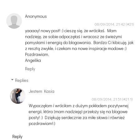
Anonymous
08/09/2014, 21:42
yaaaay! nowy post! :) cieszę się, że wróciłaś. Mam
nadzieję, ze sobie odpoczęłaś i wracasz ze świeżymi
pomysłami i energią do blogowania. Bardzo Ci kibicuję, jak
z resztą zwykle, i czekam na nowe inspiracje modowe ;)
Pozdrawiam,
Angelika
Reply
Replies
Jestem Kasia
08/09/2014, 21:51
Wypoczęłam i wróciłam z dużym pokładem pozytywnej
energii, która (mam nadzieję) przełoży się na blogowe
posty! :) Dziękuję serdecznie za miłe słowa i również
pozdrawiam!:)
Reply