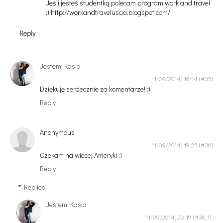
Jeśli jesteś studentką polecam program work and travel
;) http://workandtravelusaa.blogspot.com/
Reply
Jestem Kasia
11/09/2014, 16:14
Dziękuję serdecznie za komentarze! :)
Reply
Anonymous
11/09/2014, 19:25
Czekam na wiecej Ameryki :)
Reply
Replies
Jestem Kasia
11/09/2014, 20:19