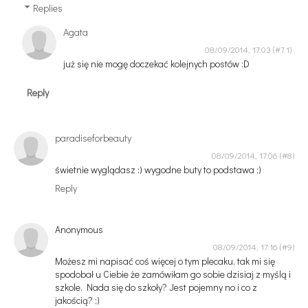
Replies
Agata
08/09/2014, 17:03
już się nie mogę doczekać kolejnych postów :D
Reply
paradiseforbeauty
08/09/2014, 17:06
świetnie wyglądasz :) wygodne buty to podstawa ;)
Reply
Anonymous
08/09/2014, 17:16
Możesz mi napisać coś więcej o tym plecaku, tak mi się
spodobał u Ciebie że zamówiłam go sobie dzisiaj z myślą i
szkole. Nada się do szkoły? Jest pojemny no i co z
jakością? ;)