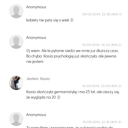
Anonymous
09/09/2014, 22:38
kobiety nie pyta się o wiek :D
Anonymous
10/09/2014, 14:34
Oj wiem. Ale te pytanie siedzi we mnie już dłuższy czas.
Bo chyba Kasia psychologię już skończyła, ale pewna
nie jestem
Jestem Kasia
10/09/2014, 20:09
Kasia skończyła germanistykę i ma 25 lat, ale cieszy się,
że wygląda na 20 :D
Anonymous
10/09/2014, 22:16
To pomyliłam i przepraszam, że w trzeciej osobie do