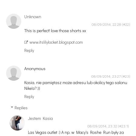
Unknown
08/09/2014, 22:28
This is perfect! love those shorts xx
www.itslilylocket.blogspot.com
Reply
Anonymous
08/09/2014, 23:27
Kasia, nie pamiętasz może adresu lub okolicy tego salonu
Nike'a?:))
Reply
Replies
Jestem Kasia
08/09/2014, 23:32
Las Vegas outlet :) A np. w Macy's Roshe Run były za