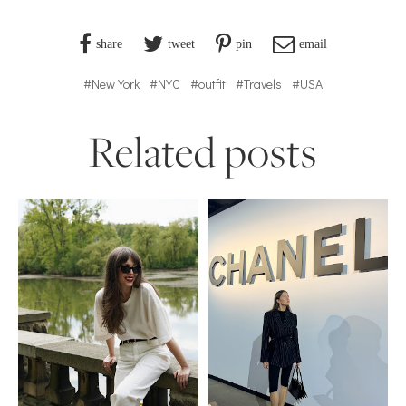
share
tweet
pin
email
#New York
#NYC
#outfit
#Travels
#USA
Related posts