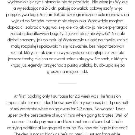
wydawało się czymś niemalże nie do przejścia. Nie wiem jak Wy, ale
ja wyjeżdżając na 2-3 dni pakuję do walizki połowę szafy, więc
perspektywa tego, że mam tak bardzo ograniczone pole manewru na
wyjazd do Stanów, mocno mnie niepokoiła. Wprawdzie mogłam
dopłacić i zabrać drugą walizkę, ale kto jak kto- ja nie cierpię targać
za sobą dodatkowych bagaży. I jak ostatecznie wyszło? Nie taki
diabeł straszny, jak go malują! Wystarczyło usiąść na chwilę, zrobić
małą rozpiskę i spakowałam się rozważnie, bez niepotrzebnych
szmat, których i tak bym nie wykorzystała i co najlepsze- zostało
jeszcze trochę miejsca na ewentualne zakupy w Stanach, o których
krążą już legendy (przyjechać z pustą walizką, by obkupić się za
grosze na miejscu itd.).
At first, packing only 1 suitcase for 2,5 week was like 'mission
impossible' for me. I don’t know how it’s in your case, but I pack half
of my wardrobe when going away for 2-3 days. No wonder I was
upset by the perspective of such limits when going to States. Well, of
course I could pay more and take another suitcase but I hate
carrying additional luggage all around. So, how did it go in the end?
The devil’s not so black as he’s painted! I just sat for a while,