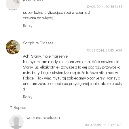
10/09/2014, 20:38
super luźna stylizacja,a robi wrażenie :)
czekam na więcej :)
Reply
Sapphire Glasses
10/09/2014, 21:45
Ach, Stany, moje marzenie :)
Nie byłam tam nigdy, ale mam znajomą, która odwiedziła
Stany już kilkakrotnie i zawsze z takiej podróży przywoziła
m.in. buty, bo jak stwierdziła są dużo tańsze niż u nas w
Polsce :) Tak więc my tutaj zabiegamy o conversy i vansy a
ona tam zakupiła sobie po przystępnej cenie takie oto buty
:)
Reply
Replies
workandtravelusaa
01/04/2015, 11:39