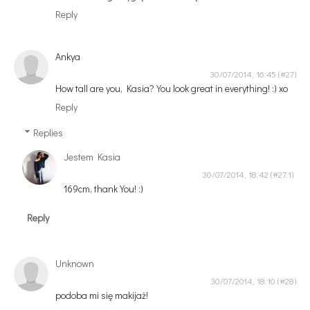
Reply
Ankya
30/07/2014, 16:45
How tall are you, Kasia? You look great in everything! :) xo
Reply
Replies
Jestem Kasia
30/07/2014, 18:42
169cm, thank You! :)
Reply
Unknown
30/07/2014, 18:10
podoba mi się makijaż!