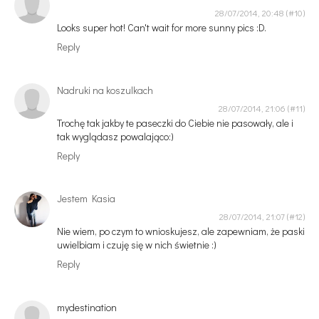
28/07/2014, 20:48
Looks super hot! Can't wait for more sunny pics :D.
Reply
Nadruki na koszulkach
28/07/2014, 21:06
Trochę tak jakby te paseczki do Ciebie nie pasowały, ale i
tak wyglądasz powalająco:)
Reply
Jestem Kasia
28/07/2014, 21:07
Nie wiem, po czym to wnioskujesz, ale zapewniam, że paski
uwielbiam i czuję się w nich świetnie :)
Reply
mydestination