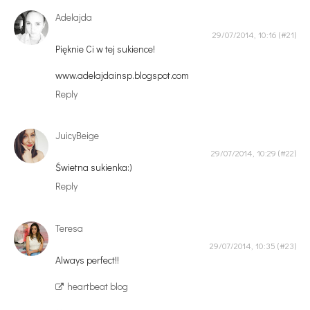
Adelajda
29/07/2014, 10:16
Pięknie Ci w tej sukience!
www.adelajdainsp.blogspot.com
Reply
JuicyBeige
29/07/2014, 10:29
Świetna sukienka:)
Reply
Teresa
29/07/2014, 10:35
Always perfect!!
heartbeat blog