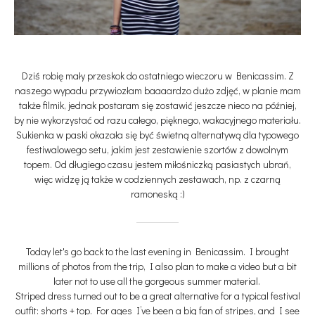
Dziś robię mały przeskok do ostatniego wieczoru w Benicassim. Z
naszego wypadu przywiozłam baaaardzo dużo zdjęć, w planie mam
także filmik, jednak postaram się zostawić jeszcze nieco na później,
by nie wykorzystać od razu całego, pięknego, wakacyjnego materiału.
Sukienka w paski okazała się być świetną alternatywą dla typowego
festiwalowego setu, jakim jest zestawienie szortów z dowolnym
topem. Od długiego czasu jestem miłośniczką pasiastych ubrań,
więc widzę ją także w codziennych zestawach, np. z czarną
ramoneską :)
Today let's go back to the last evening in Benicassim. I brought
millions of photos from the trip, I also plan to make a video but a bit
later not to use all the gorgeous summer material.
Striped dress turned out to be a great alternative for a typical festival
outfit: shorts + top. For ages I’ve been a big fan of stripes, and I see