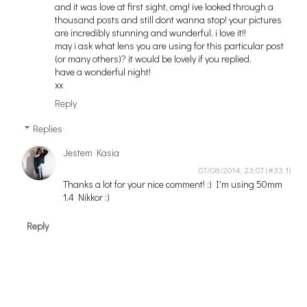
and it was love at first sight, omg! ive looked through a
thousand posts and still dont wanna stop! your pictures
are incredibly stunning and wunderful, i love it!!
may i ask what lens you are using for this particular post
(or many others)? it would be lovely if you replied.
have a wonderful night!
xx
Reply
Replies
Jestem Kasia
07/08/2014, 23:07
Thanks a lot for your nice comment! :) I'm using 50mm
1.4 Nikkor :)
Reply