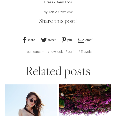
Dress - New Look
by
Kasia Szymków
Share this post!
share
tweet
pin
email
#benicassim
#new look
#outfit
#Travels
Related posts