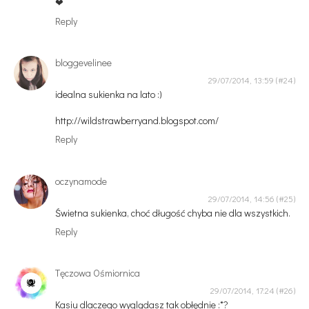
❤
Reply
bloggevelinee
29/07/2014, 13:59
idealna sukienka na lato :)
http://wildstrawberryand.blogspot.com/
Reply
oczynamode
29/07/2014, 14:56
Świetna sukienka, choć długość chyba nie dla wszystkich.
Reply
Tęczowa Ośmiornica
29/07/2014, 17:24
Kasiu dlaczego wyglądasz tak obłędnie :*?