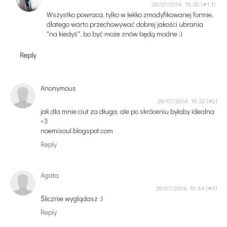
28/07/2014, 19:30
Wszystko powraca, tylko w lekko zmodyfikowanej formie,
dlatego warto przechowywać dobrej jakości ubrania
"na kiedyś", bo być może znów będą modne :)
Reply
Anonymous
28/07/2014, 19:32
jak dla mnie ciut za długa, ale po skróceniu byłaby idealna
<3
noemisoul.blogspot.com
Reply
Agata
28/07/2014, 19:34
Ślicznie wyglądasz :)
Reply