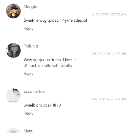
Maggie
28/07/2014, 20:00
Świetnie wyglądasz! Piękne zdjęcia!
Reply
Pialunja
28/07/2014, 20:17
Wow gorgeous dress I love it!
Fashion latte with vanilla
Reply
pocahontas
28/07/2014, 20:46
uwielbiam paski !!! <3
Reply
Merel