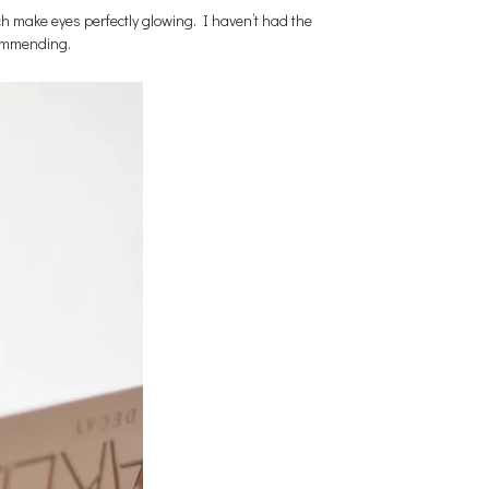
ch make eyes perfectly glowing. I haven’t had the
ecommending.