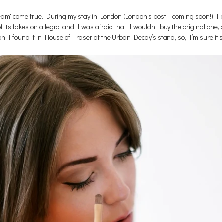
eam' come true. During my stay in London (London’s post – coming soon!) I
 its fakes on allegro, and I was afraid that I wouldn’t buy the original one, 
 I found it in House of Fraser at the Urban Decay’s stand, so, I’m sure it’s 