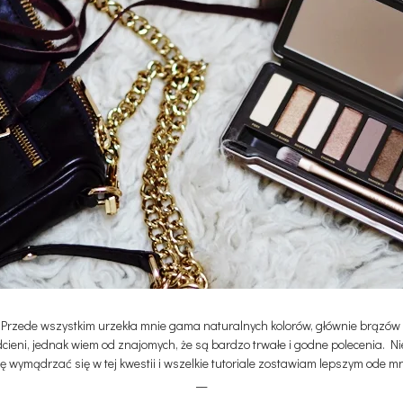
 Przede wszystkim urzekła mnie gama naturalnych kolorów, głównie brązów i
cieni, jednak wiem od znajomych, że są bardzo trwałe i godne polecenia. Ni
ę wymądrzać się w tej kwestii i wszelkie tutoriale zostawiam lepszym ode mni
__