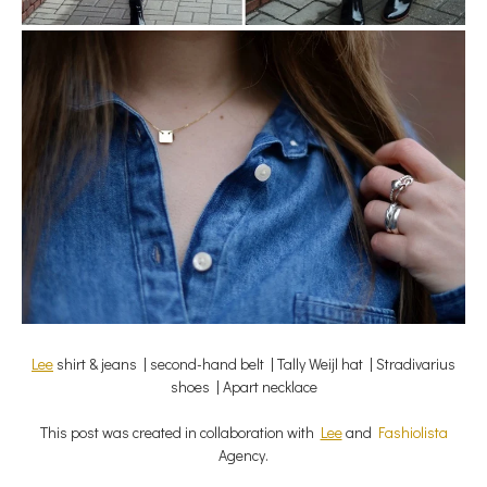
Lee
shirt & jeans | second-hand belt | Tally Weijl hat | Stradivarius
shoes | Apart necklace
This post was created in collaboration with
Lee
and
Fashiolista
Agency.