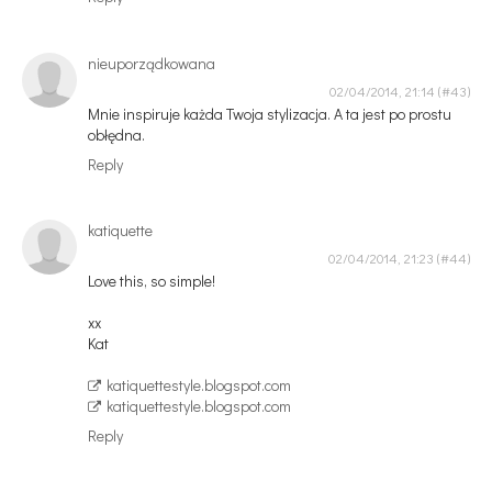
nieuporządkowana
02/04/2014, 21:14
Mnie inspiruje każda Twoja stylizacja. A ta jest po prostu
obłędna.
Reply
katiquette
02/04/2014, 21:23
Love this, so simple!
xx
Kat
katiquettestyle.blogspot.com
katiquettestyle.blogspot.com
Reply