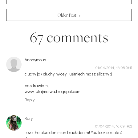
Older Post →
67 comments
Anonymous
01/04/2014, 16:08
ciuchy jak ciuchy, włosy i uśmiech masz śliczny :)
pozdrawiam,
www.tutajmalwa.blogspot.com
Reply
Rory
01/04/2014, 16:09
Love the blue denim on black denim! You look so cute :)