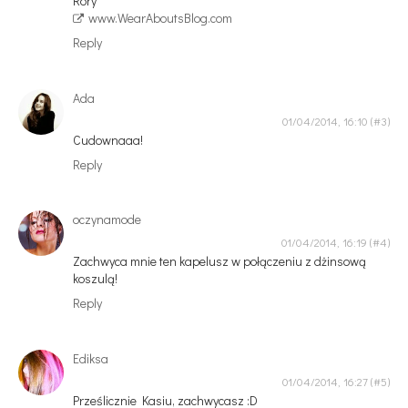
Rory
www.WearAboutsBlog.com
Reply
Ada
01/04/2014, 16:10
Cudownaaa!
Reply
oczynamode
01/04/2014, 16:19
Zachwyca mnie ten kapelusz w połączeniu z dżinsową
koszulą!
Reply
Ediksa
01/04/2014, 16:27
Prześlicznie Kasiu, zachwycasz :D