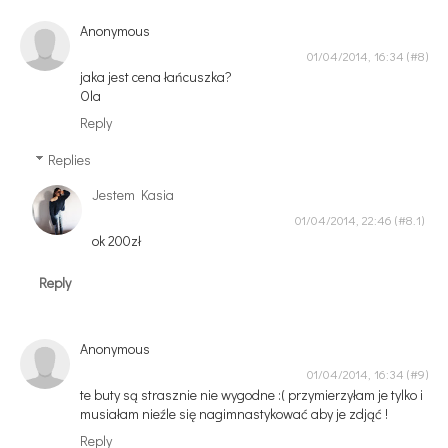
Anonymous
01/04/2014, 16:34
jaka jest cena łańcuszka?
Ola
Reply
Replies
Jestem Kasia
01/04/2014, 22:46
ok 200zł
Reply
Anonymous
01/04/2014, 16:34
te buty są strasznie nie wygodne :( przymierzyłam je tylko i
musiałam nieźle się nagimnastykować aby je zdjąć !
Reply