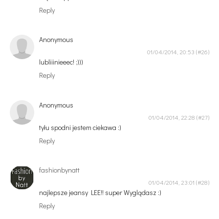
Reply
Anonymous
01/04/2014, 20:53
lubliiinieeec! ;)))
Reply
Anonymous
01/04/2014, 22:28
tyłu spodni jestem ciekawa :)
Reply
fashionbynatt
01/04/2014, 23:01
najlepsze jeansy LEE!! super Wyglądasz :)
Reply