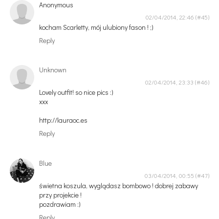
Anonymous
02/04/2014, 22:46
kocham Scarletty, mój ulubiony fason ! ;)
Reply
Unknown
02/04/2014, 23:33
Lovely outfit! so nice pics :)
xxx
http://lauraoc.es
Reply
Blue
03/04/2014, 00:55
świetna koszula, wyglądasz bombowo ! dobrej zabawy
przy projekcie !
pozdrawiam :)
Reply