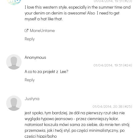
01/04/2014, 19:51
I love this western style, especially in the summer time and
your denim on denim is awesome! Also I need to get
myself a hat like that.
ManeUntame
Reply
Anonymous
01/04/2014, 19:51
A co to za projekt z Lee?
Reply
Justyna
01/04/2014, 20:38
jest spoko, tym bardziej, że dół na pierwszy rzut oka nie
wygląda typowo jeansowo - przez ciemniejszy kolor,
natomiast koszula mówi sama za siebie, do mnie ten strój
przemawia, jak i twój styl, po części minimalistyczny, po
części hippi/boho