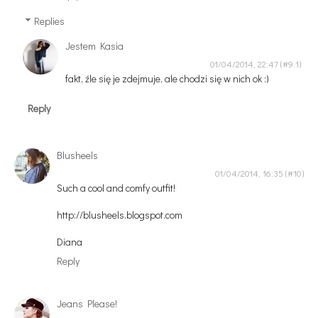
Replies
Jestem Kasia
01/04/2014, 22:47
fakt, źle się je zdejmuje, ale chodzi się w nich ok :)
Reply
Blusheels
01/04/2014, 16:35
Such a cool and comfy outfit!
http://blusheels.blogspot.com
Diana
Reply
Jeans Please!