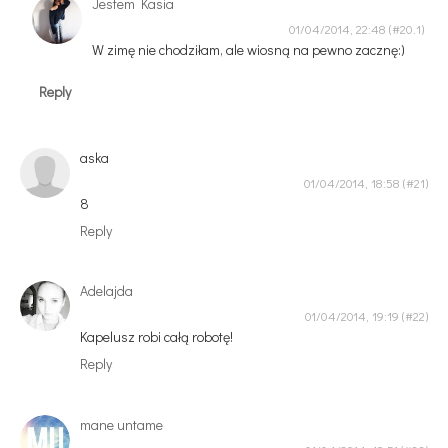
Jestem Kasia
01/04/2014, 22:48
W zimę nie chodziłam, ale wiosną na pewno zacznę:)
Reply
aska
01/04/2014, 18:58
8
Reply
Adelajda
01/04/2014, 19:19
Kapelusz robi całą robotę!
Reply
mane untame