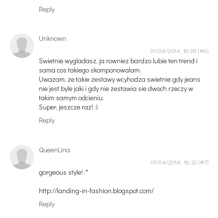
Reply
Unknown
01/04/2014, 16:28
Swietnie wygladasz, ja rowniez bardzo lubie ten trend i
sama cos takiego skomponowalam.
Uwazam, ze takie zestawy wcyhodza swietnie gdy jeans
nie jest byle jaki i gdy nie zestawia sie dwoch rzeczy w
takim samym odcieniu.
Super, jeszcze raz! :)
Reply
QueenLina
01/04/2014, 16:32
gorgeous style! :*
http://landing-in-fashion.blogspot.com/
Reply