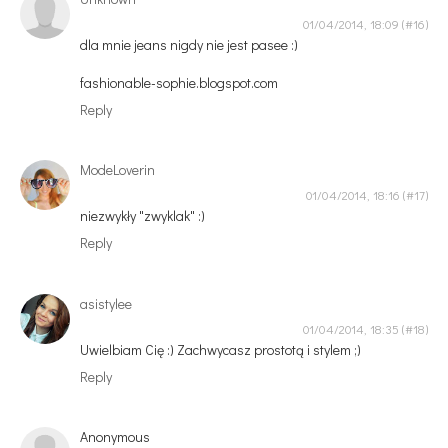
01/04/2014, 18:09
dla mnie jeans nigdy nie jest pasee :)
fashionable-sophie.blogspot.com
Reply
ModeLoverin
01/04/2014, 18:16
niezwykły "zwyklak" :)
Reply
asistylee
01/04/2014, 18:35
Uwielbiam Cię :) Zachwycasz prostotą i stylem ;)
Reply
Anonymous