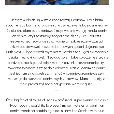
Jestem wielbicielką wszelakiego rodzaju jeansów- uwielbiam
spodnie typu boyfriend, obcisłe rurki czy też zwykłe klasyczne jeansy.
Dzisiaj chciałam zaprezentować moją własną wersję trendu 'denim
on denim', czyli zestaw łączący czarne skinny Lee Scarlett z
niebieską, jeansową koszulą. Pamiętam jak jeszcze w czasach
szkoły podstawowej noszenie jeansowych spodni do jeansowej
kurtki/koszuli było prawdziwym hitem, każda szanująca się modnisia
musiała mieć taki komplet. Niedługo potem takie połączenie stało się
bardzo passé, kojarzyło się z modą z bazarku i przekonanie o tym
towarzyszyło nam jeszcze do niedawna. Dzisiaj 'denim on denim'
jest jednym z najgorętszych trendów, co mnie ogromnie cieszy i
motywuje do tworzenia denimowych zestawów. Mam nadzieję, że
moja prosta stylizacja przypadnie Wam do gustu!
__
I’m a big fan of all types of jeans – boyfriend, super skinny, or classic
type. Today I would like to present my own version of 'denim on
denim' trend: set combining black skinny Lee Scarlett with blue