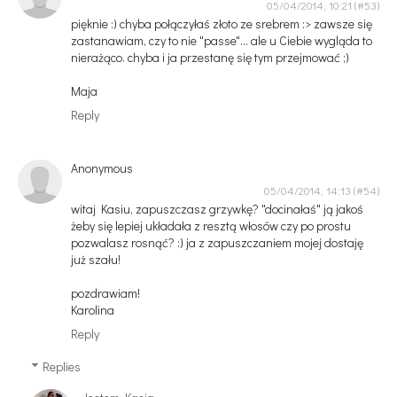
05/04/2014, 10:21
pięknie :) chyba połączyłaś złoto ze srebrem :> zawsze się
zastanawiam, czy to nie "passe"... ale u Ciebie wygląda to
nierażąco. chyba i ja przestanę się tym przejmować ;)
Maja
Reply
Anonymous
05/04/2014, 14:13
witaj Kasiu, zapuszczasz grzywkę? "docinałaś" ją jakoś
żeby się lepiej układała z resztą włosów czy po prostu
pozwalasz rosnąć? :) ja z zapuszczaniem mojej dostaję
już szału!
pozdrawiam!
Karolina
Reply
Replies