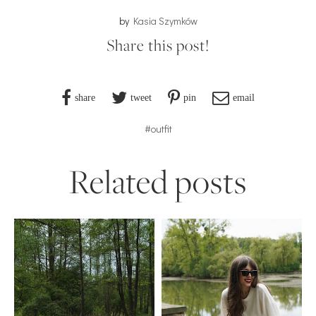
by
Kasia Szymków
Share this post!
share
tweet
pin
email
#outfit
Related posts