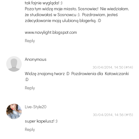
tak fajnie wygląda! :)
Poza tym widzę moje miasto, Sosnowiec! Nie wiedziałam,
że studiowałaś w Sosnowcu :). Pozdrawiam, jesteś
zdecydowanie moją ulubioną blogerką. :D
www.navylight.blogspot.com
Reply
Anonymous
30/04/2014, 14:50
Widzę znajomą twarz :D Pozdrowienia dla Katowiczanki
:D
Reply
Live-Style20
30/04/2014, 14:56
super kapelusz! :)
Reply