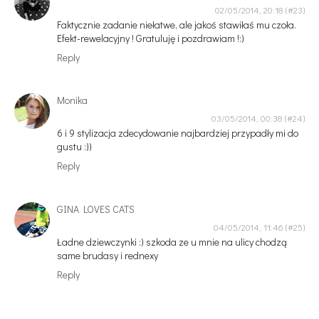
02/05/2014, 20:18
Faktycznie zadanie niełatwe, ale jakoś stawiłaś mu czoła.
Efekt-rewelacyjny ! Gratuluję i pozdrawiam !:)
Reply
Monika
03/05/2014, 00:38
6 i 9 stylizacja zdecydowanie najbardziej przypadły mi do
gustu :))
Reply
GINA LOVES CATS
04/05/2014, 11:46
Ładne dziewczynki :) szkoda ze u mnie na ulicy chodzą
same brudasy i rednexy
Reply