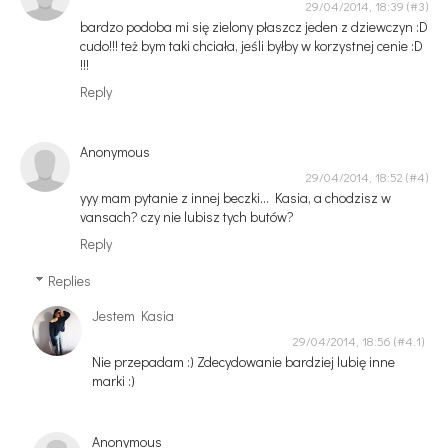
29/04/2014, 18:39
bardzo podoba mi się zielony płaszcz jeden z dziewczyn :D
cudo!!! też bym taki chciała, jeśli byłby w korzystnej cenie :D
!!!
Reply
Anonymous
29/04/2014, 18:52
yyy mam pytanie z innej beczki... Kasia, a chodzisz w
vansach? czy nie lubisz tych butów?
Reply
Replies
Jestem Kasia
29/04/2014, 18:56
Nie przepadam :) Zdecydowanie bardziej lubię inne
marki :)
Anonymous