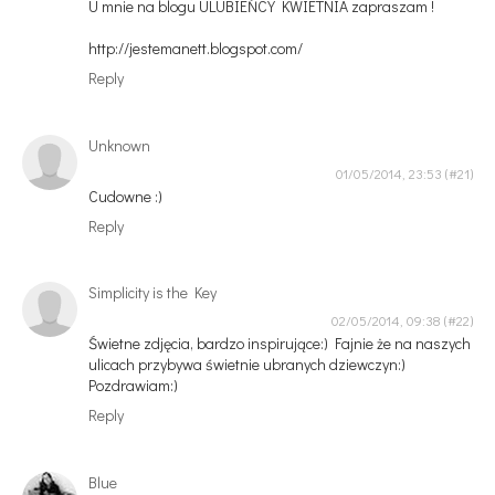
U mnie na blogu ULUBIEŃCY KWIETNIA zapraszam !
http://jestemanett.blogspot.com/
Reply
Unknown
01/05/2014, 23:53
Cudowne :)
Reply
Simplicity is the Key
02/05/2014, 09:38
Świetne zdjęcia, bardzo inspirujące:) Fajnie że na naszych
ulicach przybywa świetnie ubranych dziewczyn:)
Pozdrawiam:)
Reply
Blue