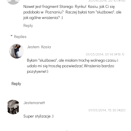
30/04/2014, 20:10
Nawet jest fragment Starego Rynku! Kasiu, jak Ci się
podobało w Poznaniu? Raczej byłaś tam "służbowo", ale
jak ogólne wrażenia? :)
Reply
Replies
Jestem Kasia
01/05/2014, 01:14
Byłam "służbowo", ale miałam trochę wolnego czasu i
udalo mi się troszkę pozwiedzać.Wrażenia bardzo
pozytywne!:)
Reply
Jestemanett
01/05/2014, 15:30
Super stylizacje :)