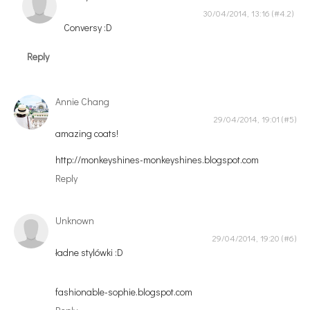
30/04/2014, 13:16
Conversy :D
Reply
Annie Chang
29/04/2014, 19:01
amazing coats!
http://monkeyshines-monkeyshines.blogspot.com
Reply
Unknown
29/04/2014, 19:20
ładne stylówki :D
fashionable-sophie.blogspot.com