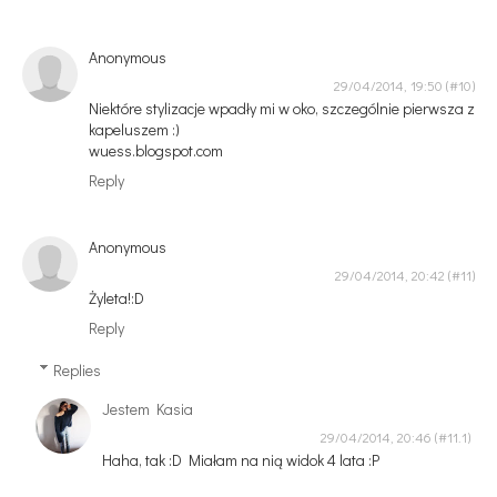
Anonymous
29/04/2014, 19:50
Niektóre stylizacje wpadły mi w oko, szczególnie pierwsza z
kapeluszem :)
wuess.blogspot.com
Reply
Anonymous
29/04/2014, 20:42
Żyleta!:D
Reply
Replies
Jestem Kasia
29/04/2014, 20:46
Haha, tak :D Miałam na nią widok 4 lata :P