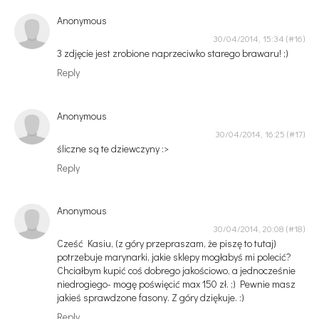
Anonymous
30/04/2014, 15:34
3 zdjęcie jest zrobione naprzeciwko starego brawaru! ;)
Reply
Anonymous
30/04/2014, 16:25
śliczne są te dziewczyny :>
Reply
Anonymous
30/04/2014, 20:08
Cześć Kasiu, (z góry przepraszam, że piszę to tutaj)
potrzebuje marynarki, jakie sklepy mogłabyś mi polecić?
Chciałbym kupić coś dobrego jakościowo, a jednocześnie
niedrogiego- mogę poświęcić max 150 zł. ;) Pewnie masz
jakieś sprawdzone fasony. Z góry dziękuje. :)
Reply