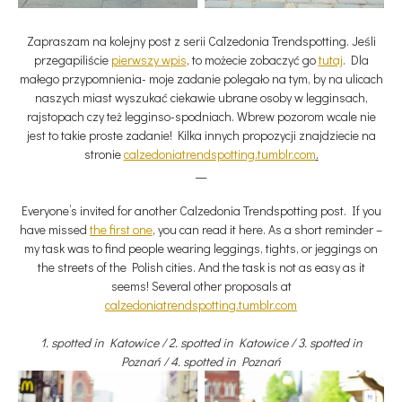
Zapraszam na kolejny post z serii Calzedonia Trendspotting. Jeśli
przegapiliście
pierwszy wpis
, to możecie zobaczyć go
tutaj
. Dla
małego przypomnienia- moje zadanie polegało na tym, by na ulicach
naszych miast wyszukać ciekawie ubrane osoby w legginsach,
rajstopach czy też legginso-spodniach. Wbrew pozorom wcale nie
jest to takie proste zadanie! Kilka innych propozycji znajdziecie na
stronie
calzedoniatrendspotting.tumblr.com
.
__
Everyone’s invited for another Calzedonia Trendspotting post. If you
have missed
the first one
, you can read it here. As a short reminder –
my task was to find people wearing leggings, tights, or jeggings on
the streets of the Polish cities. And the task is not as easy as it
seems! Several other proposals at
calzedoniatrendspotting.tumblr.com
1. spotted in Katowice / 2. spotted in Katowice / 3. spotted in
Poznań / 4. spotted in Poznań