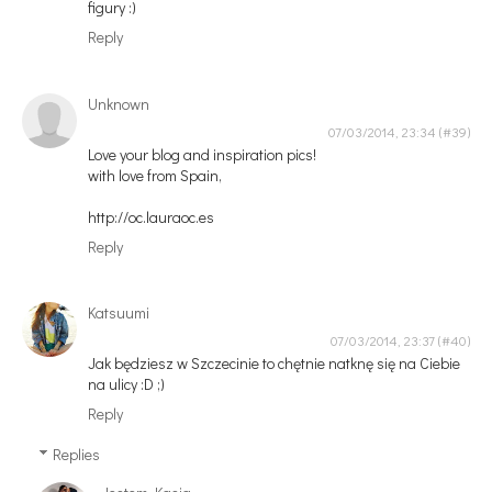
figury :)
Reply
Unknown
07/03/2014, 23:34
Love your blog and inspiration pics!
with love from Spain,
http://oc.lauraoc.es
Reply
Katsuumi
07/03/2014, 23:37
Jak będziesz w Szczecinie to chętnie natknę się na Ciebie
na ulicy :D ;)
Reply
Replies