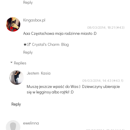
Reply
Kingasbox.pl
08/03/2014, 18:21
Aaa Częstochowa moja rodzinne miasto :D
★
Crystal's Charm Blog
Reply
Replies
Jestem Kasia
09/03/2014, 14:43
Muszę jeszcze wpaść do Was:) Dziewczyny ubierajcie
się w legginsy albo rajtki! :D
Reply
ewelinna