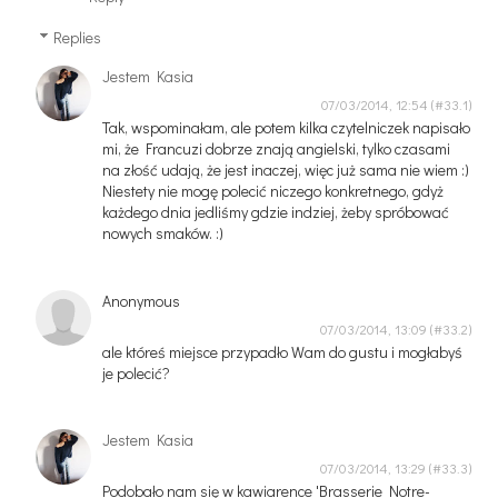
Replies
Jestem Kasia
07/03/2014, 12:54
Tak, wspominałam, ale potem kilka czytelniczek napisało
mi, że Francuzi dobrze znają angielski, tylko czasami
na złość udają, że jest inaczej, więc już sama nie wiem :)
Niestety nie mogę polecić niczego konkretnego, gdyż
każdego dnia jedliśmy gdzie indziej, żeby spróbować
nowych smaków. :)
Anonymous
07/03/2014, 13:09
ale któreś miejsce przypadło Wam do gustu i mogłabyś
je polecić?
Jestem Kasia
07/03/2014, 13:29
Podobało nam się w kawiarence 'Brasserie Notre-