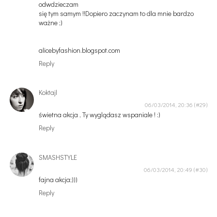
odwdzieczam
się tym samym !!Dopiero zaczynam to dla mnie bardzo
ważne ;)
alicebyfashion.blogspot.com
Reply
Koktajl
06/03/2014, 20:36
świetna akcja , Ty wyglądasz wspaniale ! :)
Reply
SMASHSTYLE
06/03/2014, 20:49
fajna akcja;)))
Reply