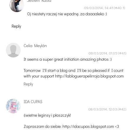
Jestem Kasia
09/03/2014, 14:41
Oj niestety raczej nie wpadnę, za daaaaleko :)
Reply
Celia Meylán
08/03/2014, 01:05
It seems a super great initiation amazing photos :)
Tomorrow I'll start a blog and I'll be so pleased if I count
with your support http://labloguerapelirroja.blogspot.com
Reply
IDA CUPAS
08/03/2014, 12:03
świetne leginsy i płaszczyk!
Zapraszam do siebie: http://idacupas.blogspot.com <3