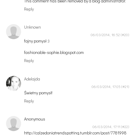
This comment has been removed by a blog administrator.
Reply
Unknown
06/03/2014, 16:52
fajny pomysł :)
fashionable-sophie.blogspot.com
Reply
Adelajda
06/03/2014, 17:05
Świetny pomysł!
Reply
Anonymous
06/03/2014, 17:11
http://calzedoniatrendspotting.tumblr.com/post/7781998