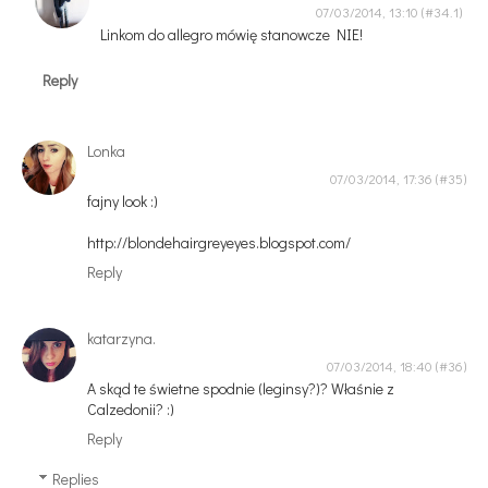
07/03/2014, 13:10
Linkom do allegro mówię stanowcze NIE!
Reply
Lonka
07/03/2014, 17:36
fajny look :)
http://blondehairgreyeyes.blogspot.com/
Reply
katarzyna.
07/03/2014, 18:40
A skąd te świetne spodnie (leginsy?)? Właśnie z
Calzedonii? :)
Reply
Replies