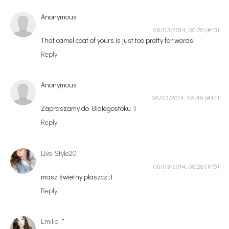
Anonymous
06/03/2014, 00:28
That camel coat of yours is just too pretty for words!
Reply
Anonymous
06/03/2014, 06:46
Zapraszamy do Białegostoku :)
Reply
Live-Style20
06/03/2014, 08:28
masz świetny płaszcz :)
Reply
Emilia :*