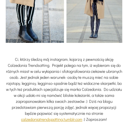
Ci, którzy śledzą mój instagram, kojarzą z pewnością akcję
Calzedonia Trendsotting. Projekt polega na tym, iż wybieram się do
różnych miast w celu wyłapania i sfotografowania ciekawie ubranych
osob. Jest jednak jeden warunek- osoby te muszą mieć na sobie
rajstopy, legginsy, legginso-spodnie bądź też widoczne skarpetki, bo
w tych też produktach specjalizuje się marka Calzedonia. Do udziału
w akcji udało mi się namówić bliskie koleżanki, a także sama
zaproponowałam kilka swoich zestawów :) Dziś na blogu
przedstawiam pierwszą porcję zdjęć, jednak więcej propozycji
będzie pojawiać się systematycznie na stronie
calzedoniatrendspotting.tumblr.com
:) Zapraszam!