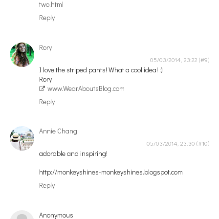
two.html
Reply
Rory
05/03/2014, 23:22
I love the striped pants! What a cool idea! :)
Rory
www.WearAboutsBlog.com
Reply
Annie Chang
05/03/2014, 23:30
adorable and inspiring!
http://monkeyshines-monkeyshines.blogspot.com
Reply
Anonymous