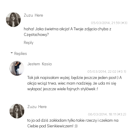
Zuzu Here
05/03/2014, 21:59
haha! Jaka świetna akcja! A Twoje zdjęcia chyba z
Częstochowy?
Reply
Replies
Jestem Kasia
05/03/2014, 22:02
Tak jak napisałam wyżej, będzie jeszcze jeden post:) A
akcja wciąż trwa, wiec mam nadzieję, że uda mi się
wyłapać jeszcze wiele fajnych stylówek :!
Zuzu Here
06/03/2014, 18:11
to ja od dziś zakładam tylko takie rzeczy i czekam na
Ciebie pod Sienkiewiczem! :))