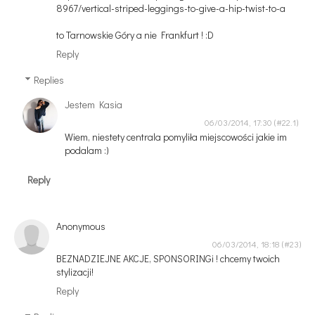
8967/vertical-striped-leggings-to-give-a-hip-twist-to-a
to Tarnowskie Góry a nie Frankfurt ! :D
Reply
Replies
Jestem Kasia
06/03/2014, 17:30
Wiem, niestety centrala pomyliła miejscowości jakie im
podalam :)
Reply
Anonymous
06/03/2014, 18:18
BEZNADZIEJNE AKCJE, SPONSORINGi ! chcemy twoich
stylizacji!
Reply