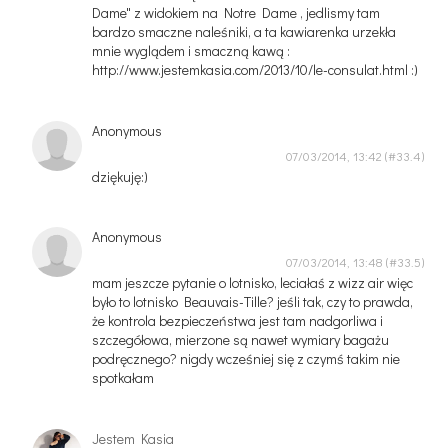
Dame" z widokiem na Notre Dame , jedlismy tam
bardzo smaczne naleśniki, a ta kawiarenka urzekła
mnie wyglądem i smaczną kawą :
http://www.jestemkasia.com/2013/10/le-consulat.html :)
Anonymous
07/03/2014, 13:42
dziękuję:)
Anonymous
07/03/2014, 13:48
mam jeszcze pytanie o lotnisko, leciałaś z wizz air więc
było to lotnisko Beauvais-Tille? jeśli tak, czy to prawda,
że kontrola bezpieczeństwa jest tam nadgorliwa i
szczegółowa, mierzone są nawet wymiary bagażu
podręcznego? nigdy wcześniej się z czymś takim nie
spotkałam
Jestem Kasia