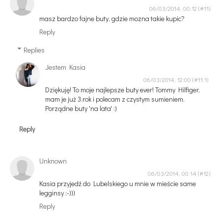
06/03/2014, 00:12
masz bardzo fajne buty, gdzie mozna takie kupic?
Reply
Replies
Jestem Kasia
06/03/2014, 12:00
Dziękuję! To moje najlepsze buty ever! Tommy Hilfiger,
mam je już 3.rok i polecam z czystym sumieniem.
Porządne buty 'na lata' :)
Reply
Unknown
06/03/2014, 00:14
Kasia przyjedź do Lubelskiego u mnie w mieście same
legginsy ;-)))
Reply