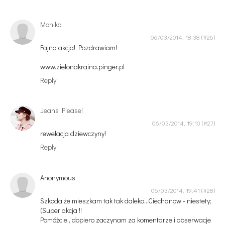
Monika
06/03/2014, 18:38
Fajna akcja! Pozdrawiam!
www.zielonakraina.pinger.pl
Reply
Jeans Please!
06/03/2014, 19:10
rewelacja dziewczyny!
Reply
Anonymous
06/03/2014, 19:41
Szkoda że mieszkam tak tak daleko...Ciechanow - niestety;
(Super akcja !!
Pomóżcie , dopiero zaczynam za komentarze i obserwacje