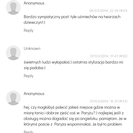
Anonymous
06/03/2014, 22:39
Bardzo sympatyczny post, tyle uśmiechów na twarzach
dziewczyn!:)
Reply
Unknown
07/03/2014, 11:47
świetnych ludzi wyłapałaś:) ostatnia stylizacja bardzo mi
się podoba:)
Reply
Anonymous
07/03/2014, 12:31
hej, czy mogłabyś polecić jakieś miejsce gdzie można w
miarę tanio i dobrze zjeść coś w Paryżu?:) najlepiej jeśli z
obsługą można dogadać się po angielsku, pamiętam, że w
którymś poście z Paryża wspominałaś, że był to problem
Reply