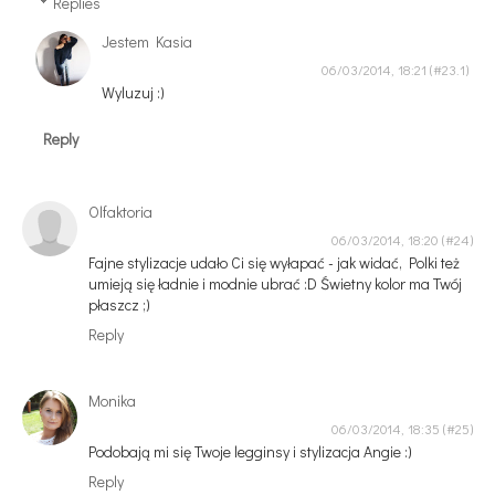
Replies
Jestem Kasia
06/03/2014, 18:21
Wyluzuj :)
Reply
Olfaktoria
06/03/2014, 18:20
Fajne stylizacje udało Ci się wyłapać - jak widać, Polki też
umieją się ładnie i modnie ubrać :D Świetny kolor ma Twój
płaszcz ;)
Reply
Monika
06/03/2014, 18:35
Podobają mi się Twoje legginsy i stylizacja Angie :)
Reply