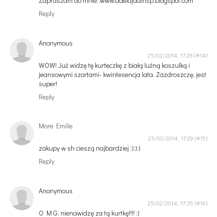
Zapraszam do mnie: www.adelajdainsp.blogspot.com
Reply
Anonymous
25/02/2014, 17:28
WOW! Już widzę tę kurteczkę z białą luźną koszulką i
jeansowymi szortami- kwintesencja lata. Zazdroszczę, jest
super!
Reply
More Emilie
25/02/2014, 17:29
zakupy w sh cieszą najbardziej :):):)
Reply
Anonymous
25/02/2014, 17:35
O M G. nienawidzę za tą kurtkę!!!! :)