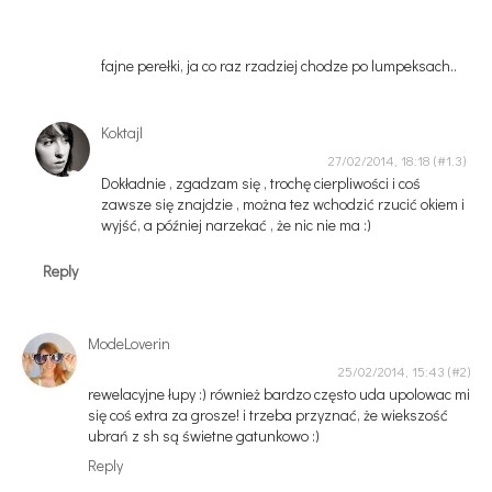
fajne perełki, ja co raz rzadziej chodze po lumpeksach..
Koktajl
27/02/2014, 18:18
Dokładnie , zgadzam się , trochę cierpliwości i coś
zawsze się znajdzie , można tez wchodzić rzucić okiem i
wyjść, a później narzekać , że nic nie ma :)
Reply
ModeLoverin
25/02/2014, 15:43
rewelacyjne łupy :) również bardzo często uda upolowac mi
się coś extra za grosze! i trzeba przyznać, że wiekszość
ubrań z sh są świetne gatunkowo :)
Reply