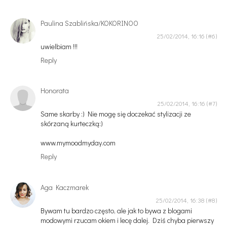
Paulina Szablińska/KOKORINOO
25/02/2014, 16:16
uwielbiam !!!
Reply
Honorata
25/02/2014, 16:16
Same skarby :) Nie mogę się doczekać stylizacji ze
skórzaną kurteczką:)
www.mymoodmyday.com
Reply
Aga Kaczmarek
25/02/2014, 16:38
Bywam tu bardzo często, ale jak to bywa z blogami
modowymi rzucam okiem i lecę dalej. Dziś chyba pierwszy