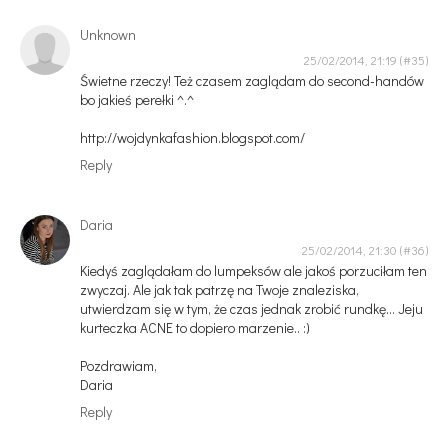
Unknown
25/02/2014, 21:19
Świetne rzeczy! Też czasem zaglądam do second-handów
bo jakieś perełki ^.^
http://wojdynkafashion.blogspot.com/
Reply
Daria
25/02/2014, 21:30
Kiedyś zaglądałam do lumpeksów ale jakoś porzuciłam ten
zwyczaj. Ale jak tak patrzę na Twoje znaleziska,
utwierdzam się w tym, że czas jednak zrobić rundkę... Jeju
kurteczka ACNE to dopiero marzenie.. :)
Pozdrawiam,
Daria
Reply