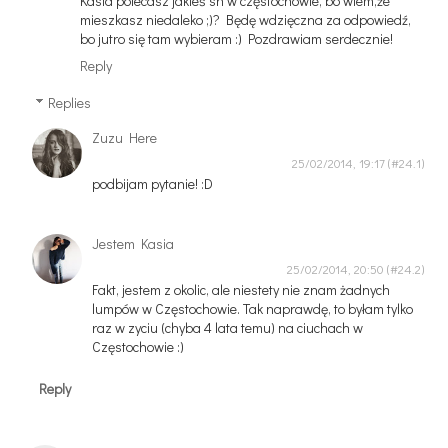
Kasia polecasz jakieś sh w częstochowie, bo wiem,że
mieszkasz niedaleko ;)? Będę wdzięczna za odpowiedź,
bo jutro się tam wybieram :) Pozdrawiam serdecznie!
Reply
Replies
Zuzu Here
25/02/2014, 19:17
podbijam pytanie! :D
Jestem Kasia
25/02/2014, 20:50
Fakt, jestem z okolic, ale niestety nie znam żadnych
lumpów w Częstochowie. Tak naprawdę, to byłam tylko
raz w zyciu (chyba 4 lata temu) na ciuchach w
Częstochowie :)
Reply