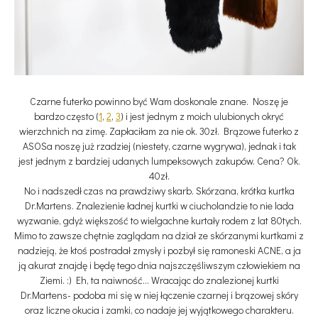
Czarne futerko powinno być Wam doskonale znane. Noszę je
bardzo często (
1
,
2
,
3
) i jest jednym z moich ulubionych okryć
wierzchnich na zimę. Zapłaciłam za nie ok. 30zł. Brązowe futerko z
ASOSa noszę już rzadziej (niestety, czarne wygrywa), jednak i tak
jest jednym z bardziej udanych lumpeksowych zakupów. Cena? Ok.
40zł.
No i nadszedł czas na prawdziwy skarb. Skórzana, krótka kurtka
Dr.Martens. Znalezienie ładnej kurtki w ciucholandzie to nie lada
wyzwanie, gdyż większość to wielgachne kurtały rodem z lat 80tych.
Mimo to zawsze chętnie zaglądam na dział ze skórzanymi kurtkami z
nadzieją, że ktoś postradał zmysły i pozbył się ramoneski ACNE, a ja
ją akurat znajdę i będę tego dnia najszczęśliwszym człowiekiem na
Ziemi. :) Eh, ta naiwność... Wracając do znalezionej kurtki
Dr.Martens- podoba mi się w niej łączenie czarnej i brązowej skóry
oraz liczne okucia i zamki, co nadaje jej wyjątkowego charakteru.