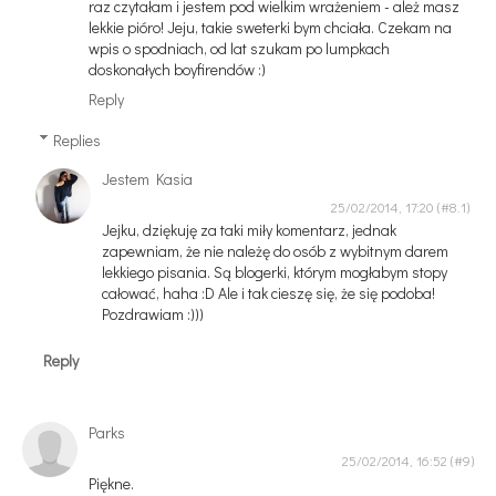
raz czytałam i jestem pod wielkim wrażeniem - ależ masz
lekkie pióro! Jeju, takie sweterki bym chciała. Czekam na
wpis o spodniach, od lat szukam po lumpkach
doskonałych boyfirendów :)
Reply
Replies
Jestem Kasia
25/02/2014, 17:20
Jejku, dziękuję za taki miły komentarz, jednak
zapewniam, że nie należę do osób z wybitnym darem
lekkiego pisania. Są blogerki, którym mogłabym stopy
całować, haha :D Ale i tak cieszę się, że się podoba!
Pozdrawiam :)))
Reply
Parks
25/02/2014, 16:52
Piękne.