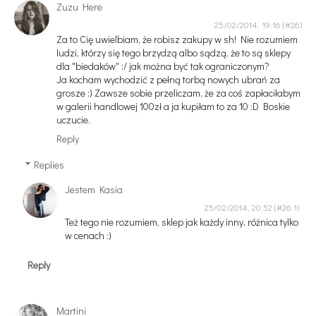
Zuzu Here
25/02/2014, 19:16
Za to Cię uwielbiam, że robisz zakupy w sh! Nie rozumiem
ludzi, którzy się tego brzydzą albo sądzą, że to są sklepy
dla "biedaków" :/ jak można być tak ograniczonym?
Ja kocham wychodzić z pełną torbą nowych ubrań za
grosze :) Zawsze sobie przeliczam, że za coś zapłaciłabym
w galerii handlowej 100zł a ja kupiłam to za 10 :D Boskie
uczucie.
Reply
Replies
Jestem Kasia
25/02/2014, 20:52
Też tego nie rozumiem, sklep jak każdy inny, różnica tylko
w cenach :)
Reply
Martini