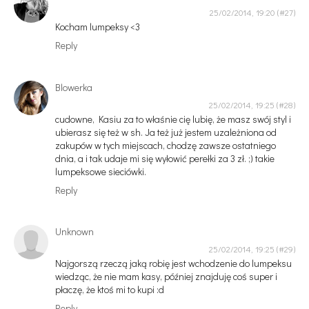
25/02/2014, 19:20
Kocham lumpeksy <3
Reply
Blowerka
25/02/2014, 19:25
cudowne, Kasiu za to właśnie cię lubię, że masz swój styl i
ubierasz się też w sh. Ja też już jestem uzależniona od
zakupów w tych miejscach, chodzę zawsze ostatniego
dnia, a i tak udaje mi się wyłowić perełki za 3 zł. ;) takie
lumpeksowe sieciówki.
Reply
Unknown
25/02/2014, 19:25
Najgorszą rzeczą jaką robię jest wchodzenie do lumpeksu
wiedząc, że nie mam kasy, później znajduję coś super i
płaczę, że ktoś mi to kupi :d
Reply