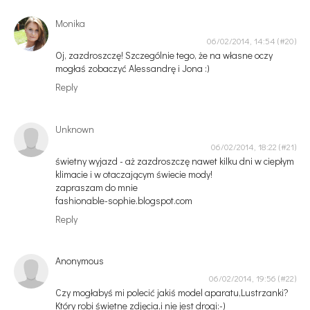
Monika
06/02/2014, 14:54
Oj, zazdroszczę! Szczególnie tego, że na własne oczy
mogłaś zobaczyć Alessandrę i Jona :)
Reply
Unknown
06/02/2014, 18:22
świetny wyjazd - aż zazdroszczę nawet kilku dni w ciepłym
klimacie i w otaczającym świecie mody!
zapraszam do mnie
fashionable-sophie.blogspot.com
Reply
Anonymous
06/02/2014, 19:56
Czy mogłabyś mi polecić jakiś model aparatu,Lustrzanki?
Który robi świetne zdjęcia,i nie jest drogi:-)