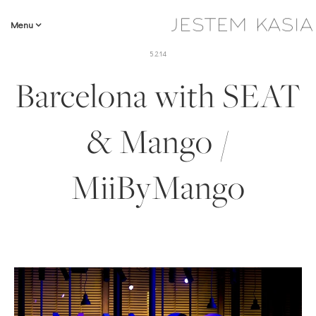
Menu
5.2.14
Barcelona with SEAT
& Mango /
MiiByMango