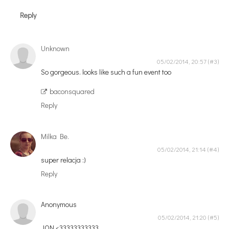
Reply
Unknown
05/02/2014, 20:57
So gorgeous. looks like such a fun event too
baconsquared
Reply
Milka Be.
05/02/2014, 21:14
super relacja :)
Reply
Anonymous
05/02/2014, 21:20
JON <33333333333