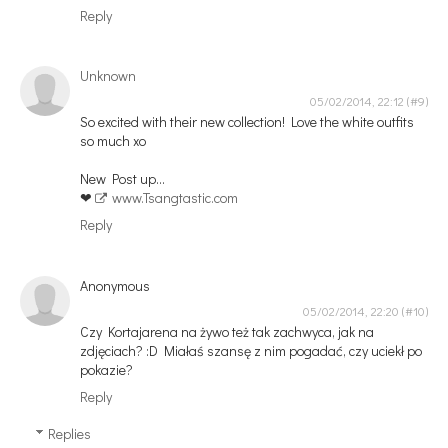
Reply
Unknown
05/02/2014, 22:12
So excited with their new collection! Love the white outfits
so much xo
New Post up…
❤
www.Tsangtastic.com
Reply
Anonymous
05/02/2014, 22:20
Czy Kortajarena na żywo też tak zachwyca, jak na
zdjęciach? :D Miałaś szansę z nim pogadać, czy uciekł po
pokazie?
Reply
Replies