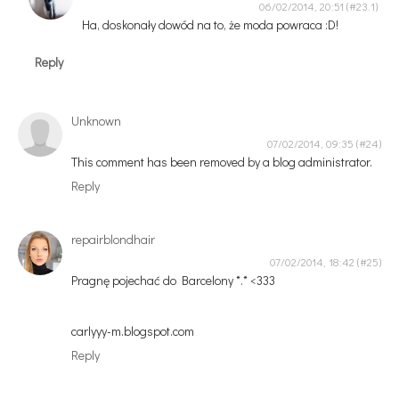
06/02/2014, 20:51
Ha, doskonały dowód na to, że moda powraca :D!
Reply
Unknown
07/02/2014, 09:35
This comment has been removed by a blog administrator.
Reply
repairblondhair
07/02/2014, 18:42
Pragnę pojechać do Barcelony *.* <333
carlyyy-m.blogspot.com
Reply