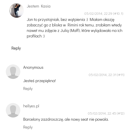
Jestem Kasia
05/02/2014, 22:29
Jon to przystojniak, bez wątpienia :) Miałam okazję
zobaczyć go z bliska w Rimini rok temu, zrobiłam wtedy
nawet mu zdjęcie z Julią (Maff), które wylądowało na ich
profilach :)
Reply
Anonymous
05/02/2014, 22:31
Jesteś przepiękna!
Reply
hellyes.pl
05/02/2014, 22:45
Barcelony zazdroszczę, ale nowy seat nie powala.
Reply