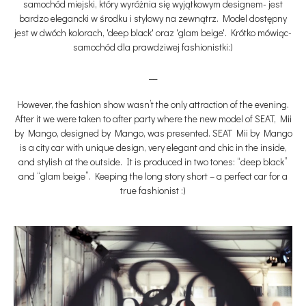
samochód miejski, który wyróżnia się wyjątkowym designem- jest
bardzo elegancki w środku i stylowy na zewnątrz. Model dostępny
jest w dwóch kolorach, 'deep black' oraz 'glam beige'. Krótko mówiąc-
samochód dla prawdziwej fashionistki:)
__
However, the fashion show wasn’t the only attraction of the evening.
After it we were taken to after party where the new model of SEAT, Mii
by Mango, designed by Mango, was presented. SEAT Mii by Mango
is a city car with unique design, very elegant and chic in the inside,
and stylish at the outside. It is produced in two tones: “deep black”
and “glam beige”. Keeping the long story short – a perfect car for a
true fashionist :)