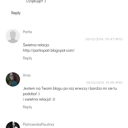
Dziękuję!!! :)
Reply
Parks
06/02/2014, 09:47
Świetna relacja.
http://parkspati.blogspot.com/
Reply
Ania
06/02/2014, 10:08
Jestem na Twoim blogu po raz erwszy i bardzo mi sie tu
podoba! :)
i swietna relacja! :))
Reply
PiotrowskaPaulina