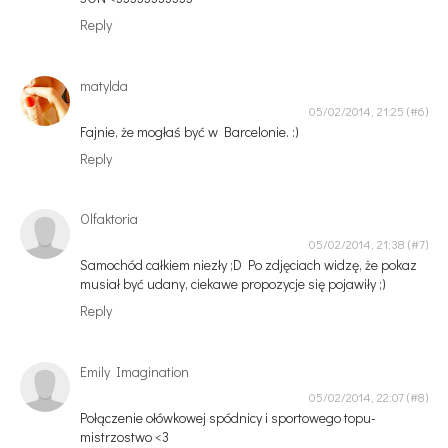
Reply
matylda
05/02/2014, 21:25
Fajnie, że mogłaś być w Barcelonie. :)
Reply
Olfaktoria
05/02/2014, 21:38
Samochód całkiem niezły ;D Po zdjęciach widzę, że pokaz
musiał być udany, ciekawe propozycje się pojawiły ;)
Reply
Emily Imagination
05/02/2014, 22:07
Połączenie ołówkowej spódnicy i sportowego topu-
mistrzostwo <3