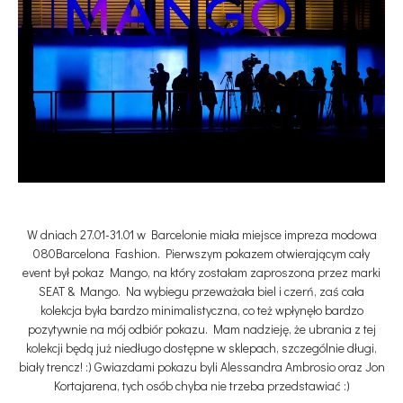
W dniach 27.01-31.01 w Barcelonie miała miejsce impreza modowa
080Barcelona Fashion. Pierwszym pokazem otwierającym cały
event był pokaz Mango, na który zostałam zaproszona przez marki
SEAT & Mango. Na wybiegu przeważała biel i czerń, zaś cała
kolekcja była bardzo minimalistyczna, co też wpłynęło bardzo
pozytywnie na mój odbiór pokazu. Mam nadzieję, że ubrania z tej
kolekcji będą już niedługo dostępne w sklepach, szczególnie długi,
biały trencz! :) Gwiazdami pokazu byli Alessandra Ambrosio oraz Jon
Kortajarena, tych osób chyba nie trzeba przedstawiać :)