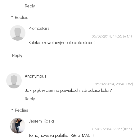
Reply
Replies
Promostars
06/02/2014, 14:55
Kolekcje rewelacyjne, ale auto słabe;)
Reply
Anonymous
05/02/2014, 20:40
Jaki piękny cień na powiekach, zdradzisz kolor?
Reply
Replies
Jestem Kasia
05/02/2014, 22:27
To najnowsza paletka RiRi x MAC :)