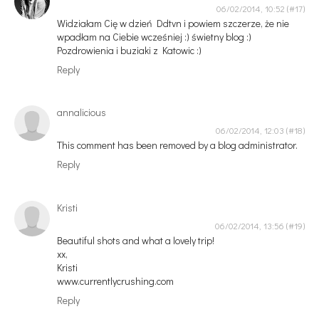
06/02/2014, 10:52
Widziałam Cię w dzień Ddtvn i powiem szczerze, że nie
wpadłam na Ciebie wcześniej :) świetny blog :)
Pozdrowienia i buziaki z Katowic :)
Reply
annalicious
06/02/2014, 12:03
This comment has been removed by a blog administrator.
Reply
Kristi
06/02/2014, 13:56
Beautiful shots and what a lovely trip!
xx,
Kristi
www.currentlycrushing.com
Reply