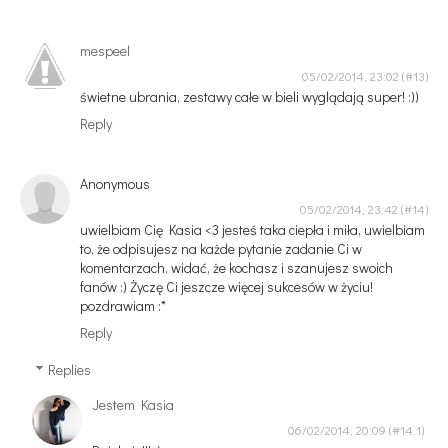
mespeel
05/02/2014, 23:02
świetne ubrania, zestawy całe w bieli wyglądają super! :))
Reply
Anonymous
05/02/2014, 23:42
uwielbiam Cię Kasia <3 jesteś taka ciepła i miła, uwielbiam
to, że odpisujesz na każde pytanie zadanie Ci w
komentarzach, widać, że kochasz i szanujesz swoich
fanów :) Życzę Ci jeszcze więcej sukcesów w życiu!
pozdrawiam :*
Reply
Replies
Jestem Kasia
06/02/2014, 20:09