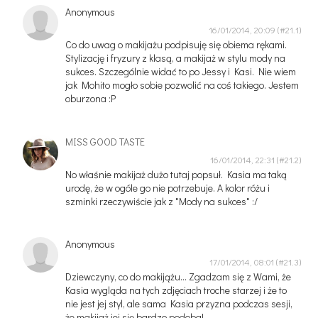
Anonymous
16/01/2014, 20:09
Co do uwag o makijażu podpisuję się obiema rękami.
Stylizację i fryzury z klasą, a makijaż w stylu mody na
sukces. Szczególnie widać to po Jessy i Kasi. Nie wiem
jak Mohito mogło sobie pozwolić na coś takiego. Jestem
oburzona :P
MISS GOOD TASTE
16/01/2014, 22:31
No właśnie makijaż dużo tutaj popsuł. Kasia ma taką
urodę, że w ogóle go nie potrzebuje. A kolor różu i
szminki rzeczywiście jak z "Mody na sukces" :/
Anonymous
17/01/2014, 08:01
Dziewczyny, co do makijążu... Zgadzam się z Wami, że
Kasia wygląda na tych zdjęciach troche starzej i że to
nie jest jej styl, ale sama Kasia przyzna podczas sesji,
że makijaż jej się bardzo podoba!