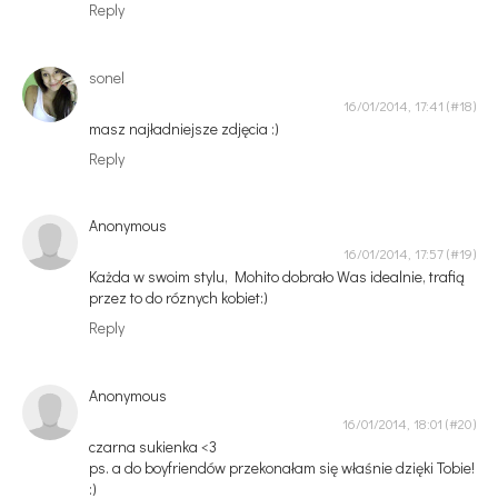
Reply
sonel
16/01/2014, 17:41
masz najładniejsze zdjęcia :)
Reply
Anonymous
16/01/2014, 17:57
Każda w swoim stylu, Mohito dobrało Was idealnie, trafią
przez to do róznych kobiet:)
Reply
Anonymous
16/01/2014, 18:01
czarna sukienka <3
ps. a do boyfriendów przekonałam się właśnie dzięki Tobie!
:)