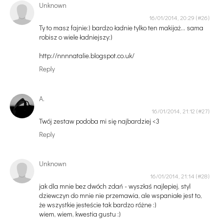
Unknown
16/01/2014, 20:29
Ty to masz fajnie:) bardzo ładnie tylko ten makijaż... sama
robisz o wiele ładniejszy:)
http://nnnnatalie.blogspot.co.uk/
Reply
A.
16/01/2014, 21:12
Twój zestaw podoba mi się najbardziej <3
Reply
Unknown
16/01/2014, 21:14
jak dla mnie bez dwóch zdań - wyszłaś najlepiej, styl
dziewczyn do mnie nie przemawia, ale wspaniałe jest to,
że wszystkie jesteście tak bardzo różne :)
wiem, wiem, kwestia gustu :)