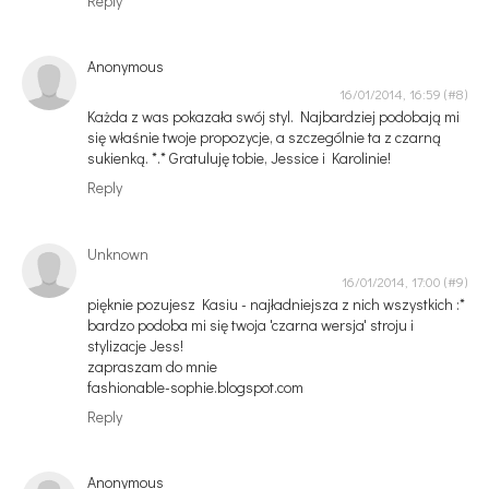
Reply
Anonymous
16/01/2014, 16:59
Każda z was pokazała swój styl. Najbardziej podobają mi
się właśnie twoje propozycje, a szczególnie ta z czarną
sukienką. *.* Gratuluję tobie, Jessice i Karolinie!
Reply
Unknown
16/01/2014, 17:00
pięknie pozujesz Kasiu - najładniejsza z nich wszystkich :*
bardzo podoba mi się twoja 'czarna wersja' stroju i
stylizacje Jess!
zapraszam do mnie
fashionable-sophie.blogspot.com
Reply
Anonymous