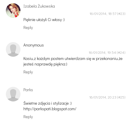
Izabela Żukowska
16/01/2014, 18:57
Pięknie ułożyli Ci włosy :)
Reply
Anonymous
16/01/2014, 19:54
Kasiu,z każdym postem utwierdzam się w przekonaniu,że
jesteś naprawdę piękna:)
Reply
Parks
16/01/2014, 20:23
Świetne zdjęcia i stylizacje :)
http://parkspati.blogspot.com/
Reply