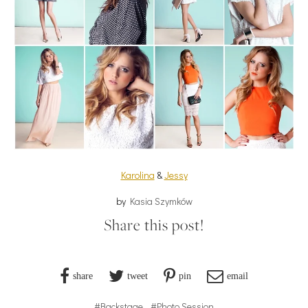
Karolina
&
Jessy
by
Kasia Szymków
Share this post!
share
tweet
pin
email
#Backstage
#Photo Session