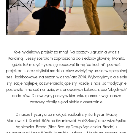
Kolejny ciekawy projekt za mną! Na początku grudnia wraz z
Karoliną i Jessy zostałam zaproszona do siedziby głównej Mohito,
gdzie też miałyśmy okazję zobaczyć firmę "od kuchni", poznać
projektantki oraz stylistki marki, a także wzięłyśmy udział w specjalnej
sesji lookbookowej na sezon wiosna/lato 2014. Wybrałyśmy dla siebie
stylizacje najlepiej odzwierciedlające styl każdej z nas. Ja tradycyjnie
postawiłam na coś na luzie, w stonowanych kolorach, bez 'zbędnych'
dodatków. Dziewczyny poszły w kierunku glamour, więc nasze
zestawy różniły się od siebie diametralnie.
O nasze fryzury oraz makijaż zadbali styliści fryzur Maciej
Maniewski i Daniel Różana (Maniewski Hair&Body) oraz wizażystka
Agnieszka Broda (Biar Beauty Group Agnieszka Broda) z
asystentkami Anną Wasik, Matyldą Jedynak. Manicure powstał przy