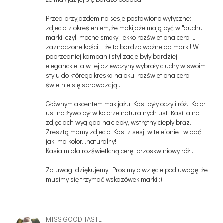
Przed przyjazdem na sesje postawiono wytyczne:
zdjecia z określeniem, że makijaże mają być w "duchu
marki, czyli mocne smoky, lekko rozświetlona cera I
zaznaczone kości" i że to bardzo ważne da marki! W
poprzedniej kampanii stylizacje były bardziej
eleganckie, a w tej dziewczyny wybrały ciuchy w swoim
stylu do którego kreska na oku, rozświetlona cera
świetnie się sprawdzają...
Głównym akcentem makijażu Kasi były oczy i róż. Kolor
ust na żywo był w kolorze naturalnych ust Kasi, a na
zdjęciach wygląda na ciepły, wstrętny ciepły brąz.
Zresztą mamy zdjecia Kasi z sesji w telefonie i widać
jaki ma kolor...naturalny!
Kasia miała rozświetloną cerę, brzoskwiniowy róż...
Za uwagi dziękujemy! Prosimy o wzięcie pod uwagę, że
musimy się trzymać wskazówek marki :)
MISS GOOD TASTE