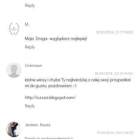
Reply
M.
16/01/2014, 21:17
Moja Droga- wyglądasz najlepiej!
Reply
Unknown
16/01/2014, 23:37
ładne włosy i chyba Ty najbardziej z całej sesji przypadłaś
mi do gustu, pozdrawiam ;-)
http://iszsza.blogspot.com/
Reply
Jestem Kasia
17/01/2014, 01:21
Dziękuję za komentarze! :)