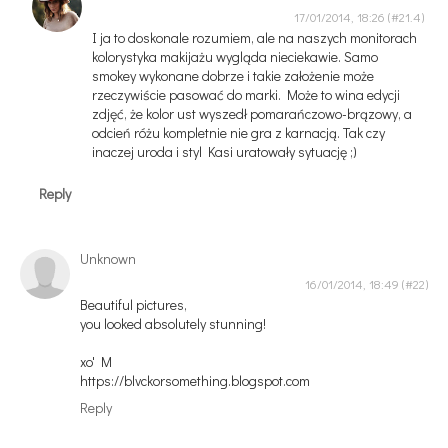
17/01/2014, 18:26
I ja to doskonale rozumiem, ale na naszych monitorach
kolorystyka makijażu wygląda nieciekawie. Samo
smokey wykonane dobrze i takie założenie może
rzeczywiście pasować do marki. Może to wina edycji
zdjęć, że kolor ust wyszedł pomarańczowo-brązowy, a
odcień różu kompletnie nie gra z karnacją. Tak czy
inaczej uroda i styl Kasi uratowały sytuację ;)
Reply
Unknown
16/01/2014, 18:49
Beautiful pictures,
you looked absolutely stunning!
xo' M
https://blvckorsomething.blogspot.com
Reply