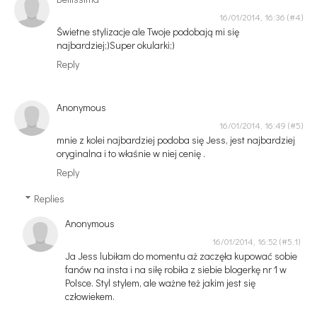
16/01/2014, 16:36
Świetne stylizacje ale Twoje podobają mi się
najbardziej;)Super okularki;)
Reply
Anonymous
16/01/2014, 16:49
mnie z kolei najbardziej podoba się Jess, jest najbardziej
oryginalna i to właśnie w niej cenię .
Reply
Replies
Anonymous
16/01/2014, 16:52
Ja Jess lubiłam do momentu aż zaczęła kupować sobie
fanów na insta i na siłę robiła z siebie blogerkę nr 1 w
Polsce. Styl stylem, ale ważne też jakim jest się
człowiekem.