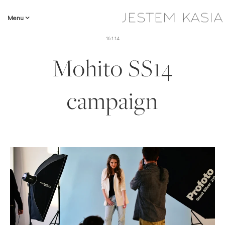
Menu
16.1.14
Mohito SS14
campaign