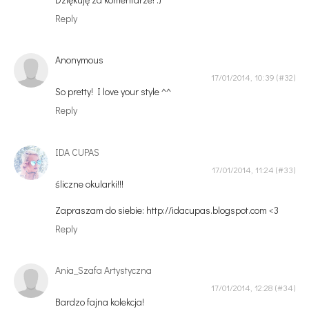
Reply
Anonymous
17/01/2014, 10:39
So pretty! I love your style ^^
Reply
IDA CUPAS
17/01/2014, 11:24
śliczne okularki!!!
Zapraszam do siebie: http://idacupas.blogspot.com <3
Reply
Ania_Szafa Artystyczna
17/01/2014, 12:28
Bardzo fajna kolekcja!