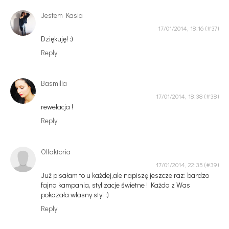
Jestem Kasia
17/01/2014, 18:16
Dziękuję! :)
Reply
Basmilia
17/01/2014, 18:38
rewelacja !
Reply
Olfaktoria
17/01/2014, 22:35
Już pisałam to u każdej,ale napiszę jeszcze raz: bardzo
fajna kampania, stylizacje świetne ! Każda z Was
pokazała własny styl :)
Reply