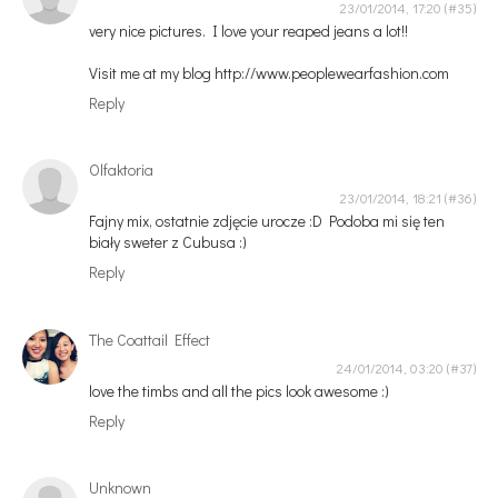
23/01/2014, 17:20
very nice pictures. I love your reaped jeans a lot!!
Visit me at my blog http://www.peoplewearfashion.com
Reply
Olfaktoria
23/01/2014, 18:21
Fajny mix, ostatnie zdjęcie urocze :D Podoba mi się ten
biały sweter z Cubusa :)
Reply
The Coattail Effect
24/01/2014, 03:20
love the timbs and all the pics look awesome :)
Reply
Unknown