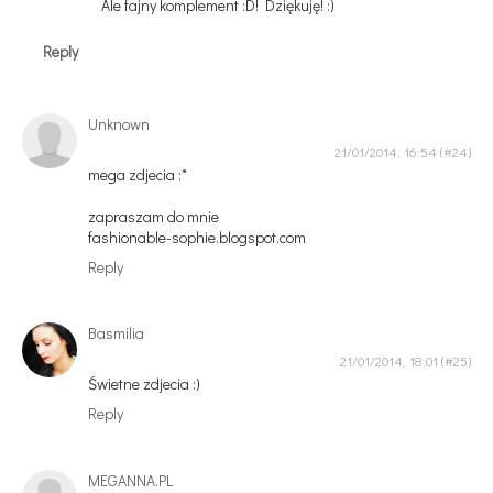
Ale fajny komplement :D! Dziękuję! :)
Reply
Unknown
21/01/2014, 16:54
mega zdjecia :*
zapraszam do mnie
fashionable-sophie.blogspot.com
Reply
Basmilia
21/01/2014, 18:01
Świetne zdjecia :)
Reply
MEGANNA.PL