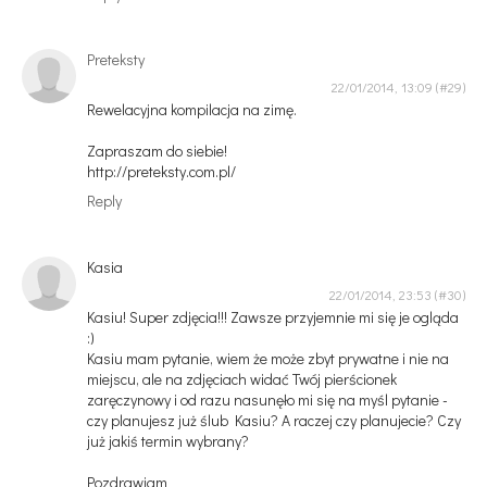
Preteksty
22/01/2014, 13:09
Rewelacyjna kompilacja na zimę.
Zapraszam do siebie!
http://preteksty.com.pl/
Reply
Kasia
22/01/2014, 23:53
Kasiu! Super zdjęcia!!! Zawsze przyjemnie mi się je ogląda
:)
Kasiu mam pytanie, wiem że może zbyt prywatne i nie na
miejscu, ale na zdjęciach widać Twój pierścionek
zaręczynowy i od razu nasunęło mi się na myśl pytanie -
czy planujesz już ślub Kasiu? A raczej czy planujecie? Czy
już jakiś termin wybrany?
Pozdrawiam