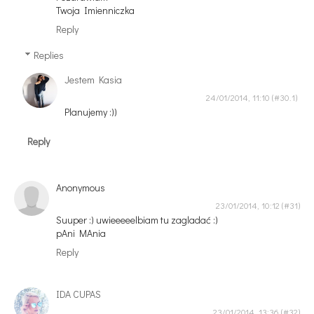
Twoja Imienniczka
Reply
Replies
Jestem Kasia
24/01/2014, 11:10
Planujemy :))
Reply
Anonymous
23/01/2014, 10:12
Suuper :) uwieeeeelbiam tu zagladać :)
pAni MAnia
Reply
IDA CUPAS
23/01/2014, 13:36