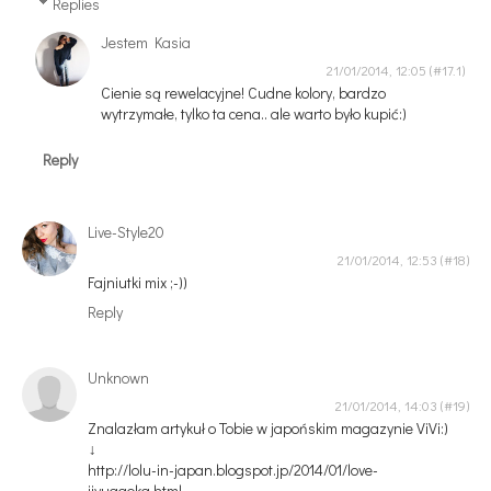
Replies
Jestem Kasia
21/01/2014, 12:05
Cienie są rewelacyjne! Cudne kolory, bardzo
wytrzymałe, tylko ta cena.. ale warto było kupić:)
Reply
Live-Style20
21/01/2014, 12:53
Fajniutki mix ;-))
Reply
Unknown
21/01/2014, 14:03
Znalazłam artykuł o Tobie w japońskim magazynie ViVi:)
↓
http://lolu-in-japan.blogspot.jp/2014/01/love-
jiyugaoka.html