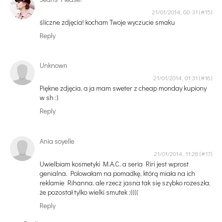
21/01/2014, 00:31
śliczne zdjęcia! kocham Twoje wyczucie smaku
Reply
Unknown
21/01/2014, 01:31
Piękne zdjęcia, a ja mam sweter z cheap monday kupiony
w sh :)
Reply
Ania soyelle
21/01/2014, 11:28
Uwielbiam kosmetyki M.A.C. a seria Riri jest wprost
genialna. Polowałam na pomadkę, którą miała na ich
reklamie Rihanna, ale rzecz jasna tak się szybko rozeszła,
że pozostał tylko wielki smutek ;((((
Reply