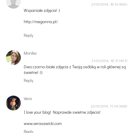
21/01/2014, 18:10
Wspaniałe zdjęcia! :)
http://meganna.pl/.
Reply
Monika
21/01/2014, 18:37
Dwa czarno-białe zdjęcia z Twoją osóbką w roli głównej są
świetne! :))
Reply
Vera
22/01/2014, 11:34
I love your blog! Naprawde swietne zdjecia!
www.verasawicki.com
Reply