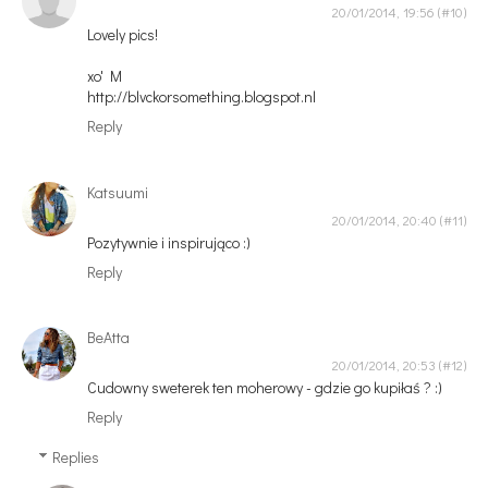
20/01/2014, 19:56
Lovely pics!
xo' M
http://blvckorsomething.blogspot.nl
Reply
Katsuumi
20/01/2014, 20:40
Pozytywnie i inspirująco :)
Reply
BeAtta
20/01/2014, 20:53
Cudowny sweterek ten moherowy - gdzie go kupiłaś ? :)
Reply
Replies