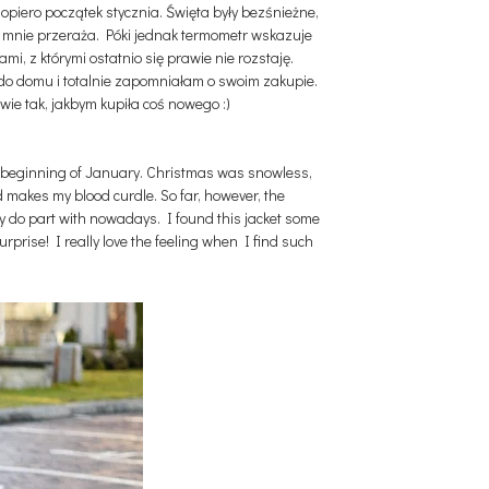
iero początek stycznia. Święta były bezśnieżne,
 mnie przeraża. Póki jednak termometr wskazuje
mi, z którymi ostatnio się prawie nie rozstaję.
 do domu i totalnie zapomniałam o swoim zakupie.
wie tak, jakbym kupiła coś nowego :)
he beginning of January. Christmas was snowless,
d makes my blood curdle. So far, however, the
 do part with nowadays. I found this jacket some
prise! I really love the feeling when I find such