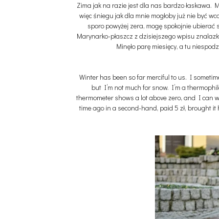
Zima jak na razie jest dla nas bardzo łaskawa.
więc śniegu jak dla mnie mogłoby już nie być 
sporo powyżej zera, mogę spokojnie ubierać się
Marynarko-płaszcz z dzisiejszego wpisu znalazła
Minęło parę miesięcy, a tu niespodz
Winter has been so far merciful to us. I someti
but I’m not much for snow. I’m a thermophile
thermometer shows a lot above zero, and I can w
time ago in a second-hand, paid 5 zł, brought it