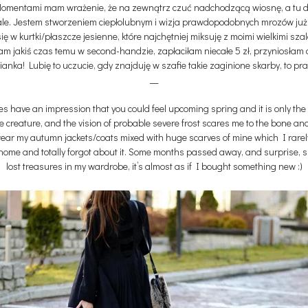
 Momentami mam wrażenie, że na zewnątrz czuć nadchodzącą wiosnę, a tu dop
wcale. Jestem stworzeniem ciepłolubnym i wizja prawdopodobnych mrozów już
 w kurtki/płaszcze jesienne, które najchętniej miksuję z moimi wielkimi szala
m jakiś czas temu w second-handzie, zapłaciłam niecałe 5 zł, przyniosłam
ianka! Lubię to uczucie, gdy znajduję w szafie takie zaginione skarby, to pra
__
mes have an impression that you could feel upcoming spring and it is only t
 creature, and the vision of probable severe frost scares me to the bone an
ear my autumn jackets/coats mixed with huge scarves of mine which I rarely
 home and totally forgot about it. Some months passed away, and surprise, sur
lost treasures in my wardrobe, it’s almost as if I bought something new :)