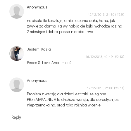
Anonymous
15/12/2013, 21:36
napisała ile kosztują, a nie ile sama dała, haha, jak
zwykle za darmo :) a wy nabijajcie lajki. wchodzę raz na
2 miesiące i dobra passa nieroba trwa
Jestem Kasia
16/12/2013, 10:49
Peace & Love, Anonimie! :)
Anonymous
17/12/2013, 21:08
Problem z wersją dla dzieci jest taki, ze są one
PRZEMAKALNE. A ta droższa wersja, dla dorosłych jest
nieprzemakalna, stąd taka różnica w cenie.
Reply