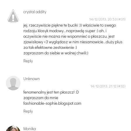
crystal oddity
14/12/2013, 20:53
jej, rzeczywiście piękne te buciki :)) właściwie to swego
rodzaju klasyk modowy...naprawdę super :) ah, i
oczywiście nie można nie wspomnieć o płaszczu, jest
zjawiskowy <3 wyglądasz w nim niesamowicie...duży plus
za tak efektowne zestawienie :)
zapraszam do siebie w wolnej chwili;)
Reply
Unknown
14/12/2013, 21:12
fenomenalny jest ten płaszcz! :D
zapraszam do mnie
fashionable-sophie.blogspot.com
Reply
Monika