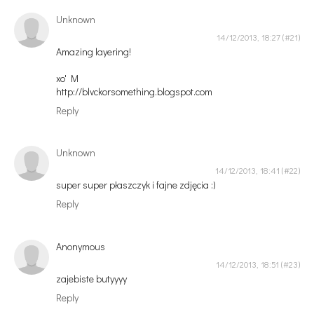
Unknown
14/12/2013, 18:27
Amazing layering!
xo' M
http://blvckorsomething.blogspot.com
Reply
Unknown
14/12/2013, 18:41
super super płaszczyk i fajne zdjęcia :)
Reply
Anonymous
14/12/2013, 18:51
zajebiste butyyyy
Reply