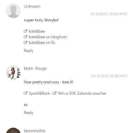
Unknown
14/12/2013, 22:06
super buty, klasyka!
kate&bee
kate&bee on bloglovin’
kate&bee on fb
Reply
Malin Rouge
14/12/2013, 22:28
How pretty and cozy - love it!
Spark&Bark
-
Win a 30€ Zalando voucher
xx
Reply
bezwstydna