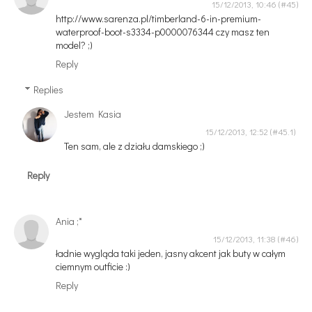
15/12/2013, 10:46
http://www.sarenza.pl/timberland-6-in-premium-
waterproof-boot-s3334-p0000076344 czy masz ten
model? ;)
Reply
Replies
Jestem Kasia
15/12/2013, 12:52
Ten sam, ale z działu damskiego ;)
Reply
Ania ;*
15/12/2013, 11:38
ładnie wygląda taki jeden, jasny akcent jak buty w całym
ciemnym outficie :)
Reply