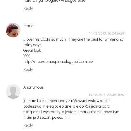
naturalnych blogerek w blogosferze!
Reply
maria
14/12/2013, 20:24
I love this boots so much... they are the best for winter and
rainy days.
Great look!
XXX
http://muerdelaespina.blogspot.com.es/
Reply
Anonymous
14/12/2013, 20:35
ja mam białe timberlandy z różowymi wstawkami i
podeszwą, nie są ocieplane, ale do -5 i jedna para
skarpetek i wystarczy, a jestem zmarzlakiem :) poza tym
mam je 3 sezon. polecam !
Reply