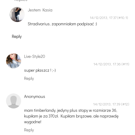
Jestem Kasia
14/12/2013, 17:37
Stradivarius, zapomniałam podpisać :)
Reply
Live-Style20
14/12/2013, 17:36
super płaszcz ! ;-)
Reply
Anonymous
14/12/2013, 17:39
mam timberlandy, jedyny plus stopy w rozmiarze 36,
kupiłam je za 370zł. Kupiłam brązowe, ale naprawdę
wygodne!
Reply