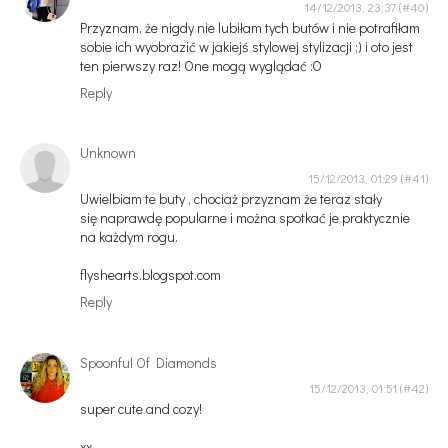
14/12/2013, 23:37
Przyznam, że nigdy nie lubiłam tych butów i nie potrafiłam
sobie ich wyobrazić w jakiejś stylowej stylizacji ;) i oto jest
ten pierwszy raz! One mogą wyglądać :O
Reply
Unknown
15/12/2013, 01:29
Uwielbiam te buty , chociaż przyznam że teraz stały
się naprawdę popularne i można spotkać je praktycznie
na każdym rogu.
flyshearts.blogspot.com
Reply
Spoonful Of Diamonds
15/12/2013, 01:51
super cute and cozy!
xx