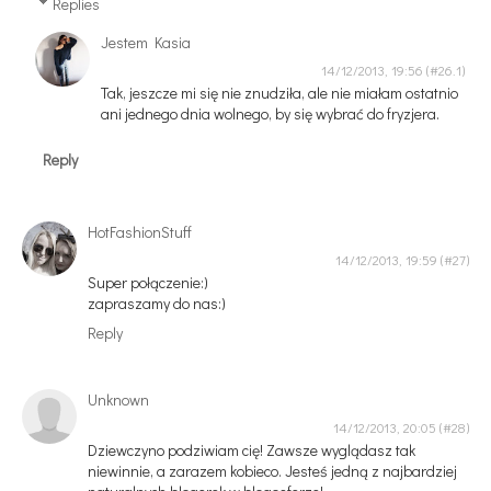
Replies
Jestem Kasia
14/12/2013, 19:56
Tak, jeszcze mi się nie znudziła, ale nie miałam ostatnio
ani jednego dnia wolnego, by się wybrać do fryzjera.
Reply
HotFashionStuff
14/12/2013, 19:59
Super połączenie:)
zapraszamy do nas:)
Reply
Unknown
14/12/2013, 20:05
Dziewczyno podziwiam cię! Zawsze wyglądasz tak
niewinnie, a zarazem kobieco. Jesteś jedną z najbardziej