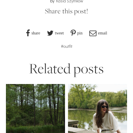
by
Kasia Szymków
Share this post!
share
tweet
pin
email
#outfit
Related posts