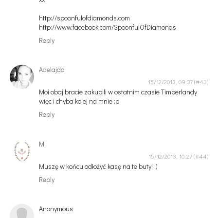
http://spoonfulofdiamonds.com
http://www.facebook.com/SpoonfulOfDiamonds
Reply
Adelajda
15/12/2013, 09:37
Moi obaj bracie zakupili w ostatnim czasie Timberlandy
więc i chyba kolej na mnie ;p
Reply
M.
15/12/2013, 10:27
Muszę w końcu odłożyć kasę na te buty! :)
Reply
Anonymous