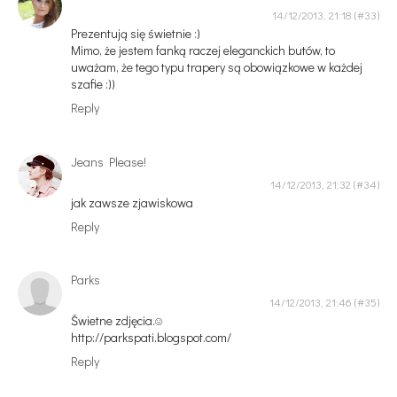
14/12/2013, 21:18
Prezentują się świetnie :)
Mimo, że jestem fanką raczej eleganckich butów, to
uważam, że tego typu trapery są obowiązkowe w każdej
szafie :))
Reply
Jeans Please!
14/12/2013, 21:32
jak zawsze zjawiskowa
Reply
Parks
14/12/2013, 21:46
Świetne zdjęcia.☺
http://parkspati.blogspot.com/
Reply