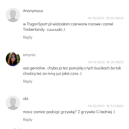
Anonymous
14/12/2013, 19:00
w TrygonSport.pl widziałam czerwone rozowe i camel
Timberlandy . cuuuudo ;)
Reply
emynia
14/12/2013, 19:35
ooo genialne , chyba ja tez pomyślę o tych bucikach bo tak
chodzą też za mną już jakiś czas ;)
Reply
ola
14/12/2013, 19:53
masz zamiar podciąć grzywkę? Z grzywka Ci ładniej :)
Reply