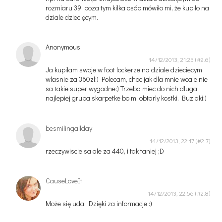
rozmiaru 39, poza tym kilka osób mówiło mi, że kupiło na
dziale dziecięcym.
Anonymous
14/12/2013, 21:25
Ja kupilam swoje w foot lockerze na dziale dzieciecym
wlasnie za 360zl:) Polecam, choc jak dla mnie wcale nie
sa takie super wygodne:) Trzeba miec do nich dluga
najlepiej gruba skarpetke bo mi obtarly kostki. Buziaki:)
besmilingallday
14/12/2013, 22:17
rzeczywiscie sa ale za 440, i tak taniej ;D
CauseLoveIt
14/12/2013, 22:56
Może się uda! Dzięki za informacje :)