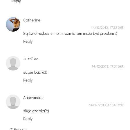
Reply
Catherine
14/12/2013, 17:23
Są świetne,lecz z moim rozmiarem może być problem :(
Reply
JustCleo
14/12/2013, 17:31
super buciki:))
Reply
Anonymous
14/12/2013, 17:34
skąd czapka?:)
Reply
Replies