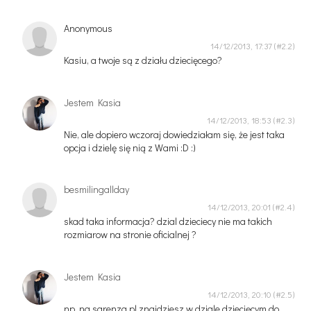
Anonymous
14/12/2013, 17:37
Kasiu, a twoje są z działu dziecięcego?
Jestem Kasia
14/12/2013, 18:53
Nie, ale dopiero wczoraj dowiedziałam się, że jest taka
opcja i dzielę się nią z Wami :D :)
besmilingallday
14/12/2013, 20:01
skad taka informacja? dzial dzieciecy nie ma takich
rozmiarow na stronie oficialnej ?
Jestem Kasia
14/12/2013, 20:10
np. na sarenza.pl znajdziesz w dziale dziecięcym do