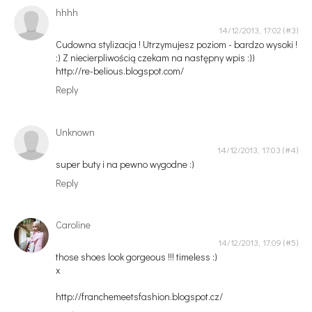
hhhh
14/12/2013, 17:02
Cudowna stylizacja ! Utrzymujesz poziom - bardzo wysoki !
:) Z niecierpliwością czekam na następny wpis :))
http://re-belious.blogspot.com/
Reply
Unknown
14/12/2013, 17:03
super buty i na pewno wygodne :)
Reply
Caroline
14/12/2013, 17:09
those shoes look gorgeous !!! timeless :)
x
http://franchemeetsfashion.blogspot.cz/