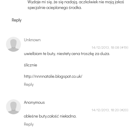
Wydaje mi się, że się nadają, aczkolwiek nie mają jakoś
specjalnie ocieplanego środka.
Reply
Unknown
14/12/2013, 18:08
uwielbiam te buty, niestety cena troszkę za duża.
ślicznie
http://nnnnatalie.blogspot.co.uk/
Reply
Anonymous
14/12/2013, 18:20
obleśne buty,całość nieładna.
Reply