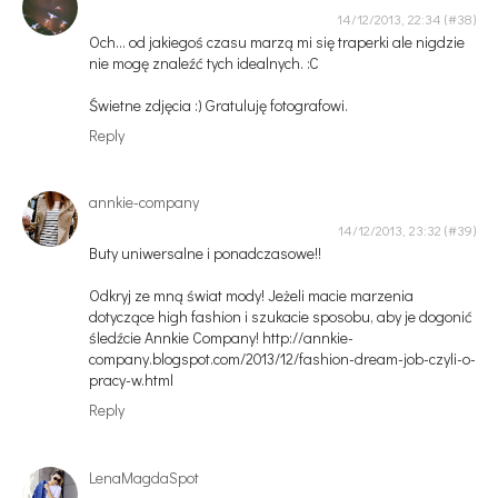
14/12/2013, 22:34
Och... od jakiegoś czasu marzą mi się traperki ale nigdzie
nie mogę znaleźć tych idealnych. :C
Świetne zdjęcia :) Gratuluję fotografowi.
Reply
annkie-company
14/12/2013, 23:32
Buty uniwersalne i ponadczasowe!!
Odkryj ze mną świat mody! Jeżeli macie marzenia
dotyczące high fashion i szukacie sposobu, aby je dogonić
śledźcie Annkie Company! http://annkie-
company.blogspot.com/2013/12/fashion-dream-job-czyli-o-
pracy-w.html
Reply
LenaMagdaSpot