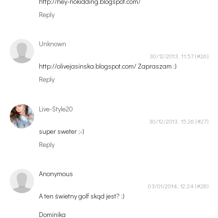
http://hey-nokidding.blogspot.com/
Reply
Unknown
30/12/2013, 11:57
http://olivejasinska.blogspot.com/ Zapraszam :)
Reply
Live-Style20
30/12/2013, 15:26
super sweter ;-)
Reply
Anonymous
03/01/2014, 12:24
A ten świetny golf skąd jest? ;)
Dominika