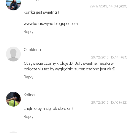
29/12/2013, 14:34
Kurtka jest świetna !
www.kataszyyna.blogspot.com
Reply
Olfaktoria
29/12/2013, 16:14
Oczywiście czarny króluje :D Buty świetne, reszta w
połączeniu też by wyglądała super, osobno jest ok :D
Reply
Kalina
29/12/2013, 16:16
chętnie bym się tak ubrała :)
Reply