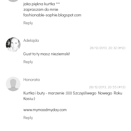
jaka piękna kurtka ^^
zapraszam do mnie
fashionable-sophie.blogspot.com
Reply
Adelajda
28/12/2013, 20:32
Gust to ty masz nieziemski!
Reply
Honorata
28/12/2013, 20:55
Kurtka i buty - marzenie :))))) Szczęśliwego Nowego Roku
Kasiu:)
www.mymoodmyday.com
Reply