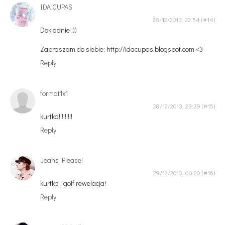
IDA CUPAS
28/12/2013, 22:54
Dokladnie :))
Zapraszam do siebie: http://idacupas.blogspot.com <3
Reply
format1x1
28/12/2013, 23:39
kurtka!!!!!!!!!
Reply
Jeans Please!
29/12/2013, 00:20
kurtka i golf rewelacja!
Reply