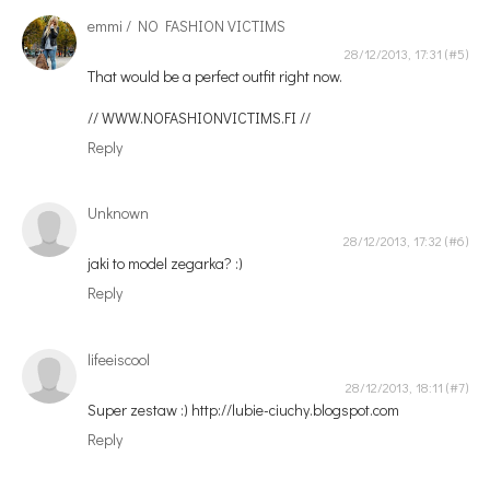
emmi / NO FASHION VICTIMS
28/12/2013, 17:31
That would be a perfect outfit right now.
// WWW.NOFASHIONVICTIMS.FI //
Reply
Unknown
28/12/2013, 17:32
jaki to model zegarka? :)
Reply
lifeeiscool
28/12/2013, 18:11
Super zestaw :) http://lubie-ciuchy.blogspot.com
Reply