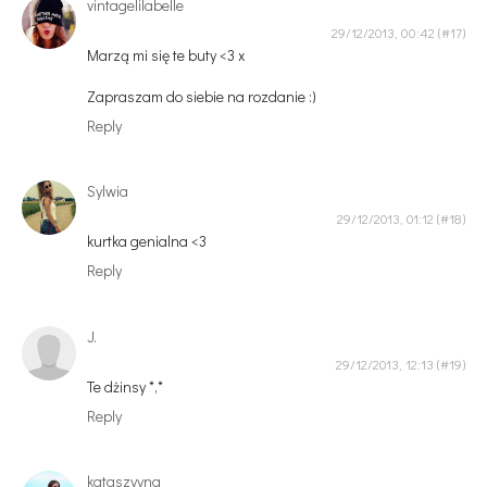
vintagelilabelle
29/12/2013, 00:42
Marzą mi się te buty <3 x
Zapraszam do siebie na rozdanie :)
Reply
Sylwia
29/12/2013, 01:12
kurtka genialna <3
Reply
J.
29/12/2013, 12:13
Te dżinsy *,*
Reply
kataszyyna