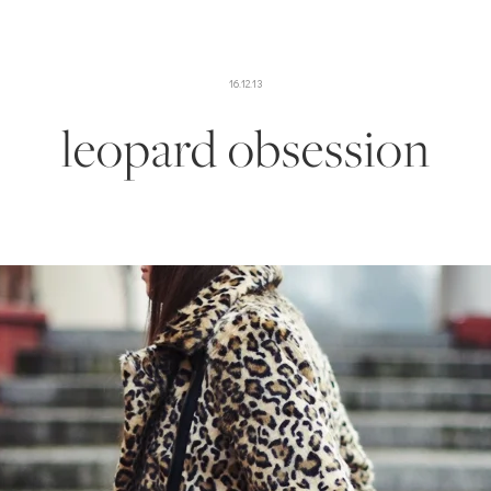
16.12.13
leopard obsession