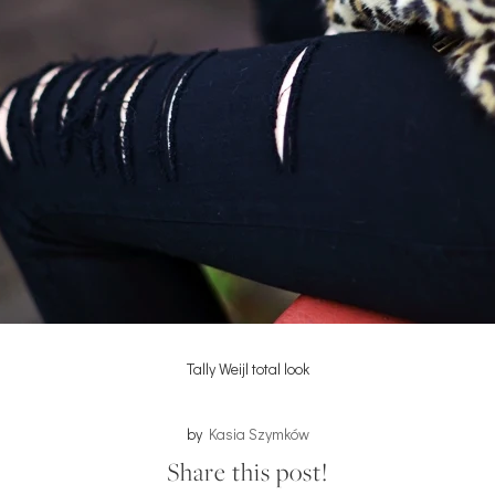
Tally Weijl total look
by
Kasia Szymków
Share this post!