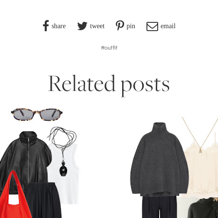
share
tweet
pin
email
#outfit
Related posts