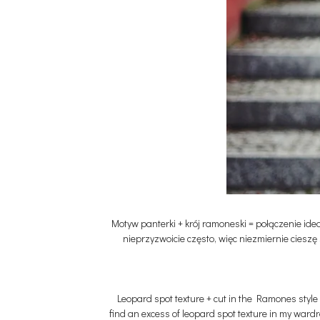
Motyw panterki + krój ramoneski = połączenie idea
nieprzyzwoicie często, więc niezmiernie cieszę 
Leopard spot texture + cut in the Ramones style =
find an excess of leopard spot texture in my wardr