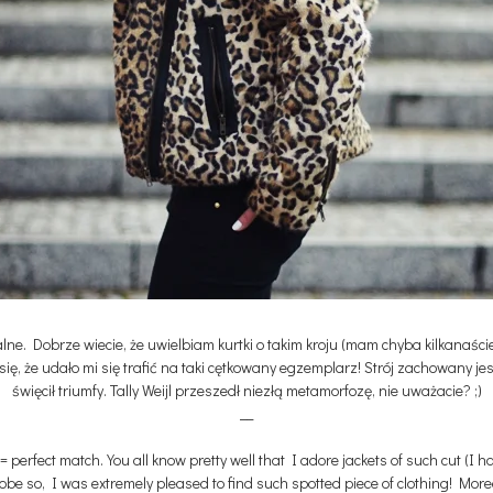
lne. Dobrze wiecie, że uwielbiam kurtki o takim kroju (mam chyba kilkanaście 
się, że udało mi się trafić na taki cętkowany egzemplarz! Strój zachowany jes
święcił triumfy. Tally Weijl przeszedł niezłą metamorfozę, nie uważacie? ;)
__
 perfect match. You all know pretty well that I adore jackets of such cut (I h
obe so, I was extremely pleased to find such spotted piece of clothing! Moreov