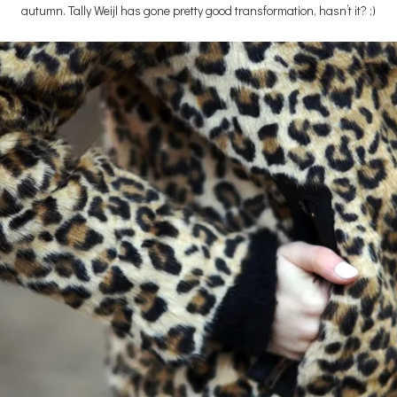
autumn. Tally Weijl has gone pretty good transformation, hasn’t it? ;)