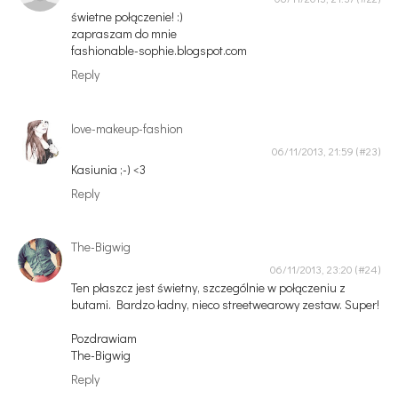
świetne połączenie! :)
zapraszam do mnie
fashionable-sophie.blogspot.com
Reply
love-makeup-fashion
06/11/2013, 21:59
Kasiunia ;-) <3
Reply
The-Bigwig
06/11/2013, 23:20
Ten płaszcz jest świetny, szczególnie w połączeniu z
butami. Bardzo ładny, nieco streetwearowy zestaw. Super!
Pozdrawiam
The-Bigwig
Reply