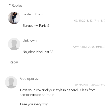
Replies
Jestem Kasia
07/11/2013, 12:17
Baracamy Paris :)
Unknown
12/11/2013, 20:09
No jak to ideał jest *.*
Reply
Aida aparizzi
06/11/2013, 20:44
I love your look and your style in general. A kiss from El
escaparate de enfrente
I see you every day