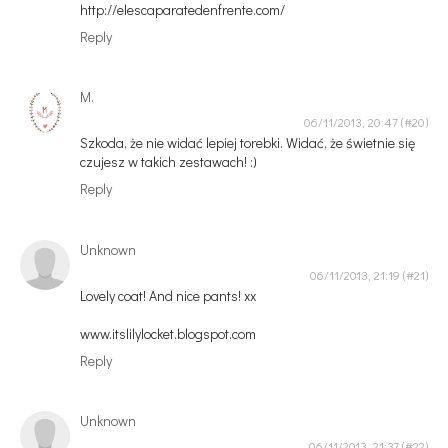
http://elescaparatedenfrente.com/
Reply
M.
06/11/2013, 20:47
Szkoda, że nie widać lepiej torebki. Widać, że świetnie się
czujesz w takich zestawach! :)
Reply
Unknown
06/11/2013, 21:19
Lovely coat! And nice pants! xx
www.itslilylocket.blogspot.com
Reply
Unknown
06/11/2013, 21:37