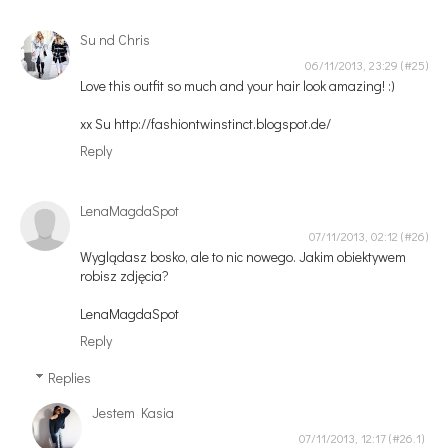
Su nd Chris
06/11/2013, 23:29
Love this outfit so much and your hair look amazing! :)
xx Su http://fashiontwinstinct.blogspot.de/
Reply
LenaMagdaSpot
07/11/2013, 02:12
Wyglądasz bosko, ale to nic nowego. Jakim obiektywem
robisz zdjęcia?
LenaMagdaSpot
Reply
Replies
Jestem Kasia
07/11/2013, 12:17