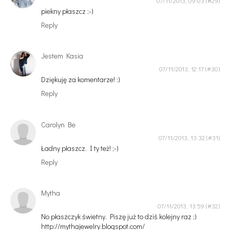
07/11/2013, 09:03
piekny płaszcz ;-)
Reply
Jestem Kasia
07/11/2013, 12:17
Dziękuję za komentarze! :)
Reply
Carolyn Be
07/11/2013, 13:32
Ładny płaszcz. I ty też! ;-)
Reply
Mytha
07/11/2013, 13:59
No płaszczyk świetny. Piszę już to dziś kolejny raz ;)
http://mythajewelry.blogspot.com/