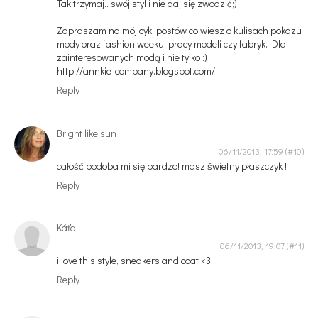
Tak trzymaj.. swój styl i nie daj się zwodzić;)
Zapraszam na mój cykl postów co wiesz o kulisach pokazu
mody oraz fashion weeku, pracy modeli czy fabryk. Dla
zainteresowanych modą i nie tylko :)
http://annkie-company.blogspot.com/
Reply
Bright like sun
06/11/2013, 17:59
całość podoba mi się bardzo! masz świetny płaszczyk !
Reply
Káťa
06/11/2013, 19:07
i love this style, sneakers and coat <3
Reply