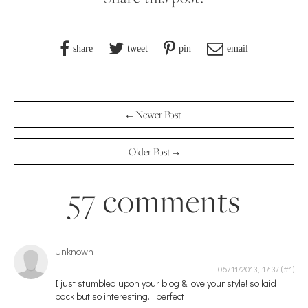
share
tweet
pin
email
← Newer Post
Older Post →
57 comments
Unknown
06/11/2013, 17:37
I just stumbled upon your blog & love your style! so laid
back but so interesting... perfect