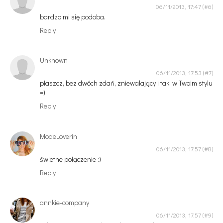
06/11/2013, 17:47
bardzo mi się podoba.
Reply
Unknown
06/11/2013, 17:53
płaszcz, bez dwóch zdań, zniewalający i taki w Twoim stylu
=)
Reply
ModeLoverin
06/11/2013, 17:57
świetne połączenie :)
Reply
annkie-company
06/11/2013, 17:57