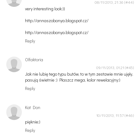
08/11/2013, 21:36
very interesting look:))
http://annaszobonya.blogspot.cz/
http://annaszobonya.blogspot.cz/
Reply
Olfaktoria
09/11/2013, 01:21
Jak nie lubię tego typu butów, to w tym zestawie mnie ujęły,
pasują świetnie :) Płaszcz mega, kolor rewelacyjny:)
Reply
Kat Don
10/11/2013, 11:57
pięknie;)
Reply