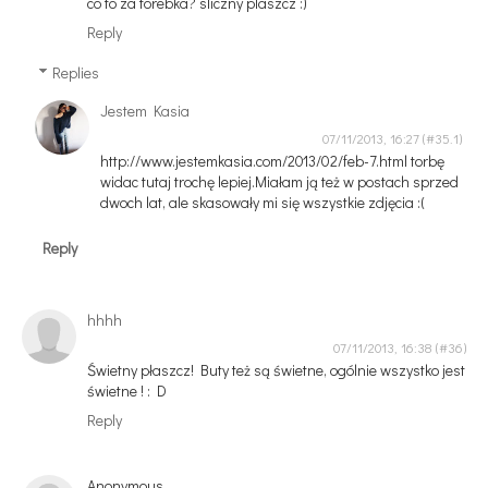
co to za torebka? sliczny plaszcz :)
Reply
Replies
Jestem Kasia
07/11/2013, 16:27
http://www.jestemkasia.com/2013/02/feb-7.html torbę
widac tutaj trochę lepiej.Miałam ją też w postach sprzed
dwoch lat, ale skasowały mi się wszystkie zdjęcia :(
Reply
hhhh
07/11/2013, 16:38
Świetny płaszcz! Buty też są świetne, ogólnie wszystko jest
świetne ! : D
Reply
Anonymous