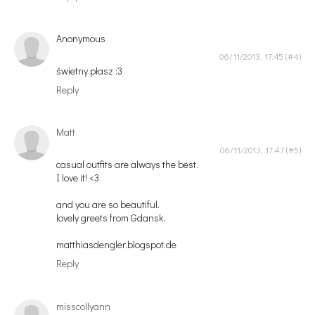
Anonymous
06/11/2013, 17:45
świetny płasz :3
Reply
Matt
06/11/2013, 17:47
casual outfits are always the best.
I love it! <3
and you are so beautiful.
lovely greets from Gdansk.
matthiasdengler.blogspot.de
Reply
misscollyann