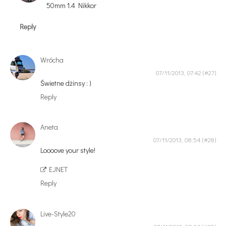
50mm 1.4 Nikkor
Reply
Wrócha
07/11/2013, 07:42
Świetne dżinsy : )
Reply
Aneta
07/11/2013, 08:54
Loooove your style!
EJNET
Reply
Live-Style20