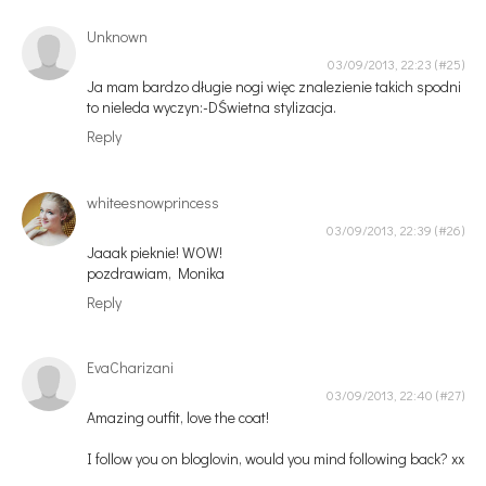
Unknown
03/09/2013, 22:23
Ja mam bardzo długie nogi więc znalezienie takich spodni
to nieleda wyczyn:-DŚwietna stylizacja.
Reply
whiteesnowprincess
03/09/2013, 22:39
Jaaak pieknie! WOW!
pozdrawiam, Monika
Reply
EvaCharizani
03/09/2013, 22:40
Amazing outfit, love the coat!
I follow you on bloglovin, would you mind following back? xx