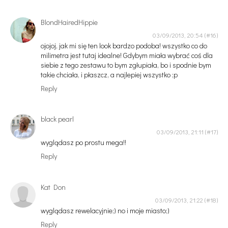
BlondHairedHippie
03/09/2013, 20:54
ojojoj, jak mi się ten look bardzo podoba! wszystko co do
milimetra jest tutaj idealne! Gdybym miała wybrać coś dla
siebie z tego zestawu to bym zgłupiała, bo i spodnie bym
takie chciała, i płaszcz, a najlepiej wszystko ;p
Reply
black pearl
03/09/2013, 21:11
wyglądasz po prostu mega!!
Reply
Kat Don
03/09/2013, 21:22
wyglądasz rewelacyjnie;) no i moje miasto;)
Reply