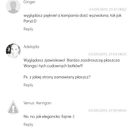
Ginger
03/09/2013, 21:47
wyglądasz pięknie! a kampania dość wyzwolona, tak jak
Paryż:D
Reply
Adelajda
03/09/2013, 21:54
Wyglądasz zjawiskowo! Bardzo zazdroszczę płaszcza
Wanga i tych cudownych botków!!!
Ps. z jakiej strony zamawiany płaszcz?
Reply
Venus Kerrigan
03/09/2013, 21:59
No, no, jak elegancko, fajnie :)
Reply