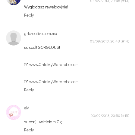
03/09/2013, 20:46
Wygladasz rewelacyjnie!
Reply
grlcreative.com.mx
03/09/2013, 20:48
so cool! GORGEOUS!
www.OntoMyWardrobe.com
www.OntoMyWardrobe.com
Reply
eM
03/09/2013, 20:50
super:) uwielbiam Cię
Reply