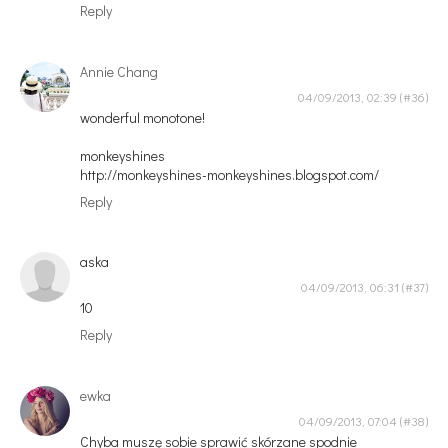
Reply
Annie Chang
04/09/2013, 02:39
wonderful monotone!
monkeyshines
http://monkeyshines-monkeyshines.blogspot.com/
Reply
aska
04/09/2013, 06:31
10
Reply
ewka
04/09/2013, 07:04
Chyba muszę sobie sprawić skórzane spodnie