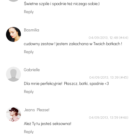
Świetne szpile i spodnie też niczego sobie;)
Reply
Basmilia
04/09/2013, 12:48
cudowny zestaw ! jestem zakochana w Twoich botkach !
Reply
Gabrielle
04/09/2013, 13:39
Dla mnie perfekcyjnie! Płaszcz, botki, spodnie <3
Reply
Jeans Please!
04/09/2013, 13:59
Ależ Ty tu jesteś seksowna!
Reply