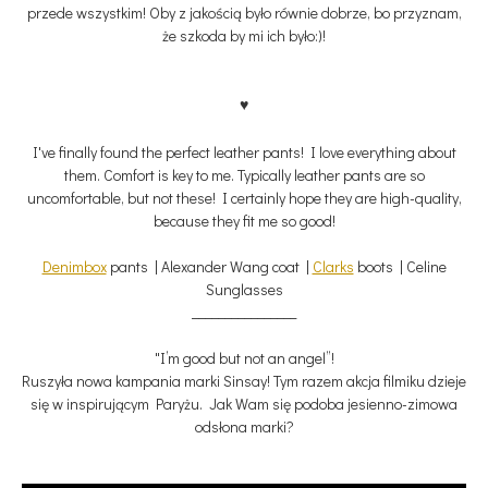
przede wszystkim! Oby z jakością było równie dobrze, bo przyznam,
że szkoda by mi ich było:)!
♥
I've finally found the perfect leather pants! I love everything about
them.
Comfort is key to me. Typically leather pants are so
uncomfortable, but not these! I certainly hope they are high-quality,
because they fit me so good!
Denimbox
pants | Alexander Wang coat |
Clarks
boots | Celine
Sunglasses
________________
"I’m good but not an angel”!
Ruszyła nowa kampania marki Sinsay! Tym razem akcja filmiku dzieje
się w inspirującym Paryżu. Jak Wam się
podoba
jesienno-zimowa
odsłona marki?