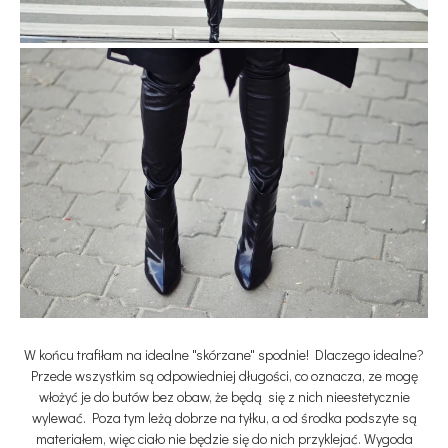
W końcu trafiłam na idealne "skórzane" spodnie! Dlaczego idealne?
Przede wszystkim są odpowiedniej długości, co oznacza, ze mogę
włożyć je do butów bez obaw, że będą się z nich nieestetycznie
wylewać. Poza tym leżą dobrze na tyłku, a od środka podszyte są
materiałem, więc ciało nie będzie się do nich przyklejać. Wygoda