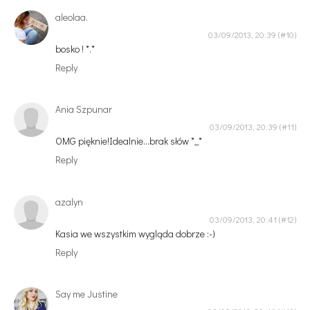
aleolaa.
03/09/2013, 20:39
bosko ! *.*
Reply
Ania Szpunar
03/09/2013, 20:39
OMG pięknie!Idealnie...brak słów *_*
Reply
azalyn
03/09/2013, 20:41
Kasia we wszystkim wygląda dobrze :-)
Reply
Say me Justine