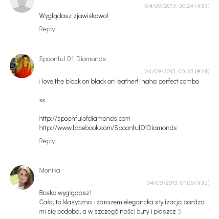
04/09/2013, 00:24
Wyglądasz zjawiskowo!
Reply
Spoonful Of Diamonds
04/09/2013, 00:33
i love the black on black on leather!! haha perfect combo
xx
http://spoonfulofdiamonds.com
http://www.facebook.com/SpoonfulOfDiamonds
Reply
Monika
04/09/2013, 01:05
Bosko wyglądasz!
Cała, ta klasyczna i zarazem elegancka stylizacja bardzo
mi się podoba, a w szczególności buty i płaszcz :)