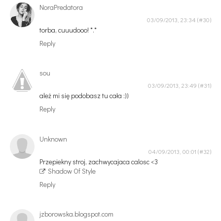
NoraPredatora
03/09/2013, 23:34
torba, cuuudooo! *.*
Reply
sou
03/09/2013, 23:49
ależ mi się podobasz tu cała :))
Reply
Unknown
04/09/2013, 00:01
Przepiekny stroj, zachwycajaca calosc <3
Shadow Of Style
Reply
jzborowska.blogspot.com