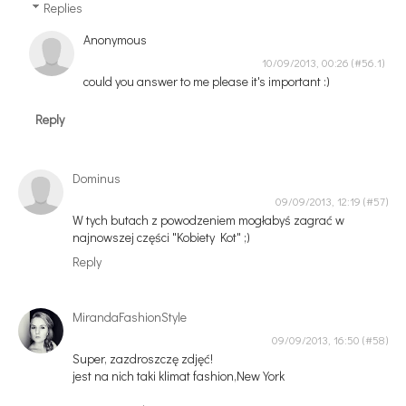
Replies
Anonymous
10/09/2013, 00:26
could you answer to me please it's important :)
Reply
Dominus
09/09/2013, 12:19
W tych butach z powodzeniem mogłabyś zagrać w
najnowszej części "Kobiety Kot" ;)
Reply
MirandaFashionStyle
09/09/2013, 16:50
Super, zazdroszczę zdjęć!
jest na nich taki klimat fashion,New York