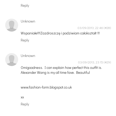
Reply
Unknown
03/09/2013, 22:46
Wspaniałe!!!!Zazdroszczę i podziwiam całokształt !!!
Reply
Unknown
03/09/2013, 23:15
Omigoodness. I can explain how perfect this outfit is.
Alexander Wang is my all time fave. Beautiful
www.fashion-form.blogspot.co.uk
xx
Reply