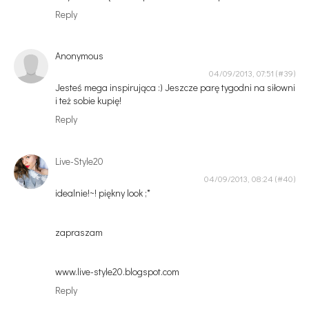
Reply
Anonymous
04/09/2013, 07:51
Jesteś mega inspirująca :) Jeszcze parę tygodni na siłowni
i też sobie kupię!
Reply
Live-Style20
04/09/2013, 08:24
idealnie!~! piękny look ;*
zapraszam
www.live-style20.blogspot.com
Reply