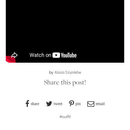
by
Kasia Szymków
Share this post!
share
tweet
pin
email
#outfit