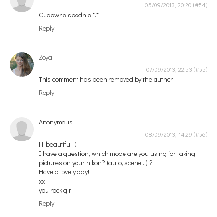
05/09/2013, 20:20
Cudowne spodnie *.*
Reply
Zoya
07/09/2013, 22:53
This comment has been removed by the author.
Reply
Anonymous
08/09/2013, 14:29
Hi beautiful :)
I have a question, which mode are you using for taking
pictures on your nikon? (auto, scene...) ?
Have a lovely day!
xx
you rock girl !
Reply