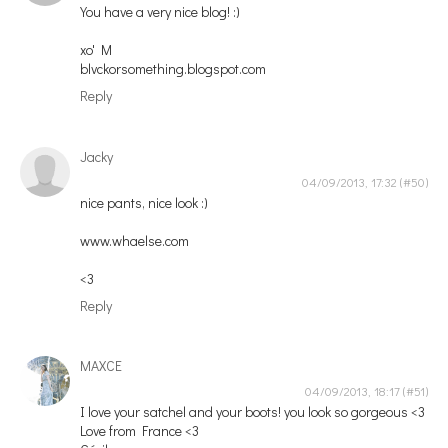
You have a very nice blog! :)
xo' M
blvckorsomething.blogspot.com
Reply
Jacky
04/09/2013, 17:32
nice pants, nice look :)
www.whaelse.com
<3
Reply
MAXCE
04/09/2013, 18:17
I love your satchel and your boots! you look so gorgeous <3
Love from France <3