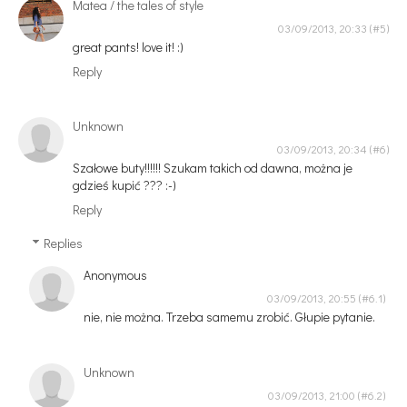
Matea / the tales of style
03/09/2013, 20:33
great pants! love it! :)
Reply
Unknown
03/09/2013, 20:34
Szałowe buty!!!!!! Szukam takich od dawna, można je
gdzieś kupić ??? :-)
Reply
Replies
Anonymous
03/09/2013, 20:55
nie, nie można. Trzeba samemu zrobić. Głupie pytanie.
Unknown
03/09/2013, 21:00