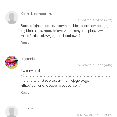
Koszulki do nadruku
04/09/2013, 14:08
Bardzo fajne spodnie, tradycyjnie biel i czerń komponują
się idealnie, szkoda, że było zimno (chyba) i płaszczyk
miałaś, ale i tak wyglądasz bombowo;)
Reply
Tajemnica
04/09/2013, 15:26
świetny post
<3...............................................................................................................
...........................:) zapraszam na mojego bloga
http://fashionandsecret.blogspot.com/
Reply
Unknown
04/09/2013, 15:44