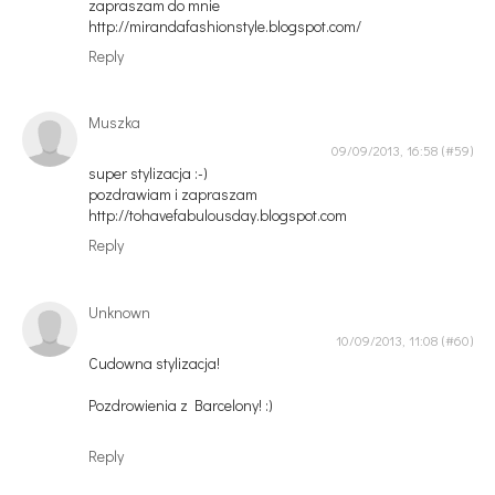
zapraszam do mnie
http://mirandafashionstyle.blogspot.com/
Reply
Muszka
09/09/2013, 16:58
super stylizacja :-)
pozdrawiam i zapraszam
http://tohavefabulousday.blogspot.com
Reply
Unknown
10/09/2013, 11:08
Cudowna stylizacja!
Pozdrowienia z Barcelony! :)
Reply