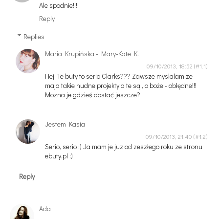
Ale spodnie!!!!
Reply
Replies
Maria Krupińska - Mary-Kate K.
09/10/2013, 18:52
Hej! Te buty to serio Clarks??? Zawsze myslalam ze
maja takie nudne projekty a te są , o boże - obłędne!!!
Mozna je gdzieś dostać jeszcze?
Jestem Kasia
09/10/2013, 21:40
Serio, serio :) Ja mam je juz od zeszłego roku ze stronu
ebuty.pl :)
Reply
Ada