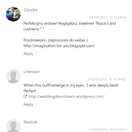
Claudia
04/09/2013, 10:22
Perfekcyjny zestaw! Wyglądasz świetnie! Płaszcz jest
cudowny *.*
Pozdrawiam i zapraszam do siebie ;)
http://imagination-for-you.blogspot.com/
Reply
Unknown
04/09/2013, 10:55
When this outfit emerge in my eyes, I was deeply beat!
Perfect!
http://weddingdresslovers.wordpress.com/
Reply
Nadruki
04/09/2013, 12:12