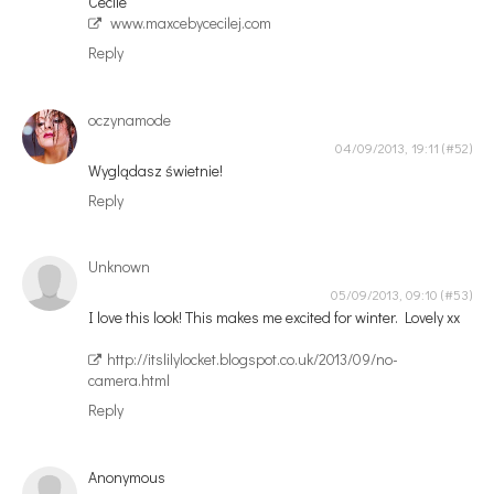
Cécile
www.maxcebycecilej.com
Reply
oczynamode
04/09/2013, 19:11
Wyglądasz świetnie!
Reply
Unknown
05/09/2013, 09:10
I love this look! This makes me excited for winter. Lovely xx
http://itslilylocket.blogspot.co.uk/2013/09/no-
camera.html
Reply
Anonymous