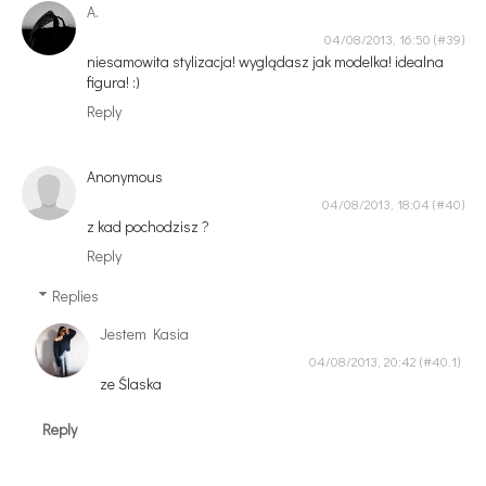
A.
04/08/2013, 16:50
niesamowita stylizacja! wyglądasz jak modelka! idealna
figura! :)
Reply
Anonymous
04/08/2013, 18:04
z kad pochodzisz ?
Reply
Replies
Jestem Kasia
04/08/2013, 20:42
ze Ślaska
Reply