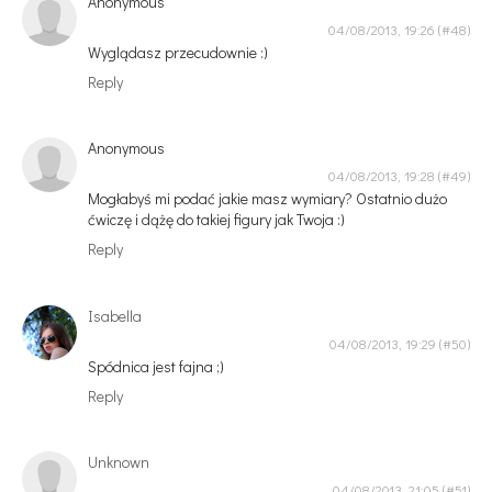
Anonymous
04/08/2013, 19:26
Wyglądasz przecudownie :)
Reply
Anonymous
04/08/2013, 19:28
Mogłabyś mi podać jakie masz wymiary? Ostatnio dużo
ćwiczę i dążę do takiej figury jak Twoja :)
Reply
Isabella
04/08/2013, 19:29
Spódnica jest fajna ;)
Reply
Unknown
04/08/2013, 21:05