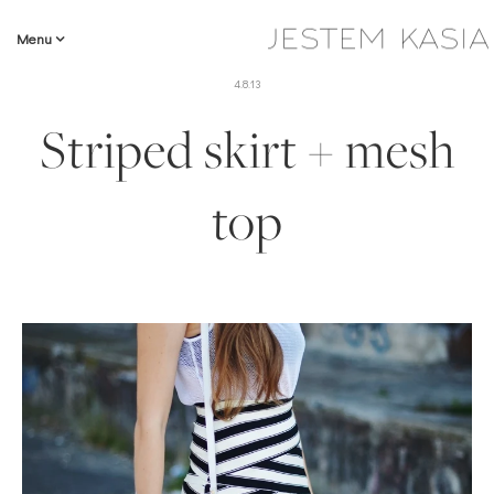
Menu
4.8.13
Striped skirt + mesh
top