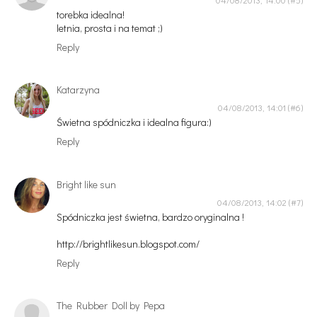
torebka idealna!
letnia, prosta i na temat ;)
Reply
Katarzyna
04/08/2013, 14:01
Świetna spódniczka i idealna figura:)
Reply
Bright like sun
04/08/2013, 14:02
Spódniczka jest świetna, bardzo oryginalna !
http://brightlikesun.blogspot.com/
Reply
The Rubber Doll by Pepa