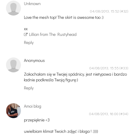
Unknown
04/08/2013, 15:52
Love the mesh top! The skirt is awesome too :)
xx
Lillian from The Rustyhead
Reply
Anonymous
04/08/2013, 15:55
Zakochałam się w Twojej spódnicy, jest nietypowa i bardzo
ładnie podkreśla Twoją figurę:)
Reply
Amoi blog
04/08/2013, 16:00
przepięknie <3
uwielbiam klimat Twoich zdjęć i bloga ! :))))