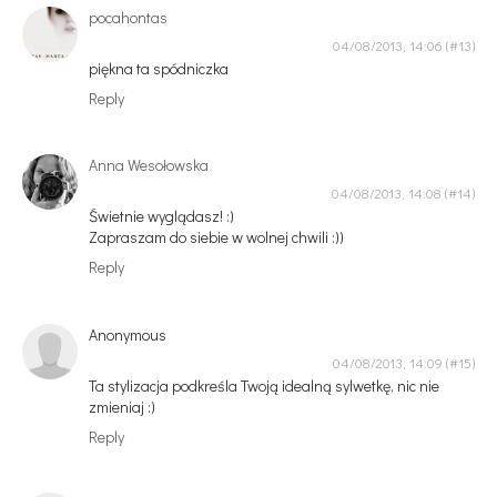
pocahontas
04/08/2013, 14:06
piękna ta spódniczka
Reply
Anna Wesołowska
04/08/2013, 14:08
Świetnie wyglądasz! :)
Zapraszam do siebie w wolnej chwili :))
Reply
Anonymous
04/08/2013, 14:09
Ta stylizacja podkreśla Twoją idealną sylwetkę, nic nie
zmieniaj :)
Reply