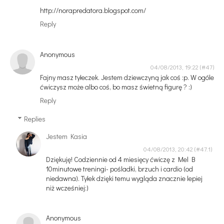
http://norapredatora.blogspot.com/
Reply
Anonymous
04/08/2013, 19:22
Fajny masz tyłeczek. Jestem dziewczyną jak coś :p. W ogóle
ćwiczysz może albo coś, bo masz świetną figurę ? :)
Reply
Replies
Jestem Kasia
04/08/2013, 20:42
Dziękuję! Codziennie od 4 miesięcy ćwiczę z Mel B
10minutowe treningi- pośladki, brzuch i cardio (od
niedawna). Tyłek dzięki temu wygląda znacznie lepiej
niż wcześniej:)
Anonymous