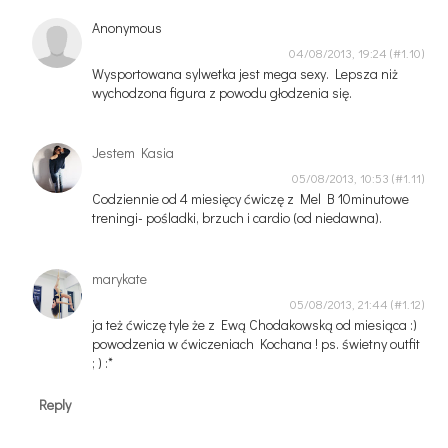
Anonymous
04/08/2013, 19:24
Wysportowana sylwetka jest mega sexy. Lepsza niż
wychodzona figura z powodu głodzenia się.
Jestem Kasia
05/08/2013, 10:53
Codziennie od 4 miesięcy ćwiczę z Mel B 10minutowe
treningi- pośladki, brzuch i cardio (od niedawna).
marykate
05/08/2013, 21:44
ja też ćwiczę tyle że z Ewą Chodakowską od miesiąca :)
powodzenia w ćwiczeniach Kochana ! ps. świetny outfit
; ) :*
Reply