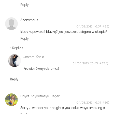
Reply
Anonymous
04/08/2013, 16:07
kiedy kupowałaś bluzkę? jest jeszcze dostępna w sklepie?
Reply
Replies
Jestem Kasia
04/08/2013, 20:45
Prawie równy rok temu;)
Reply
Hayat Kaydetmeye Değer
04/08/2013, 16:31
Sorry , i wonder your height ;) you look always amazing ;)