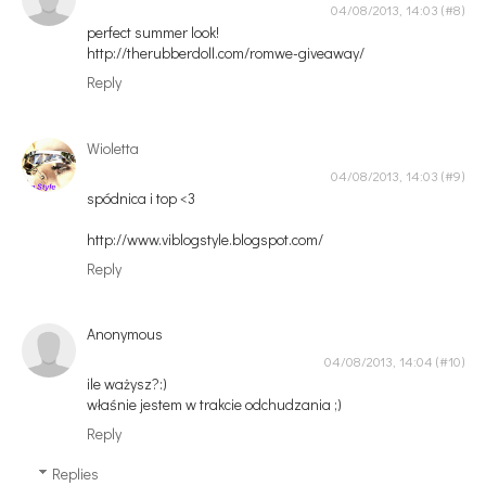
04/08/2013, 14:03
perfect summer look!
http://therubberdoll.com/romwe-giveaway/
Reply
Wioletta
04/08/2013, 14:03
spódnica i top <3
http://www.viblogstyle.blogspot.com/
Reply
Anonymous
04/08/2013, 14:04
ile ważysz?:)
właśnie jestem w trakcie odchudzania ;)
Reply
Replies