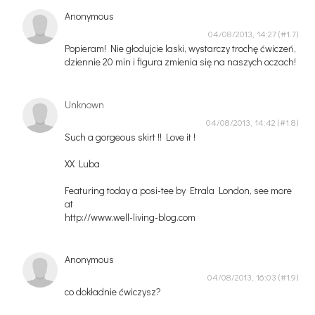
Anonymous
04/08/2013, 14:27
Popieram! Nie głodujcie laski, wystarczy trochę ćwiczeń,
dziennie 20 min i figura zmienia się na naszych oczach!
Unknown
04/08/2013, 14:42
Such a gorgeous skirt !! Love it !
XX Luba
Featuring today a posi-tee by Etrala London, see more
at
http://www.well-living-blog.com
Anonymous
04/08/2013, 16:03
co dokładnie ćwiczysz?