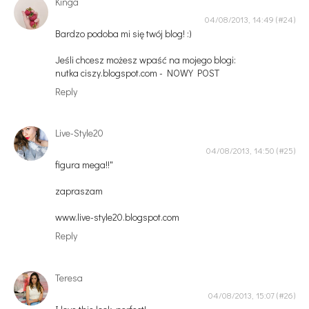
Kinga
04/08/2013, 14:49
Bardzo podoba mi się twój blog! :)
Jeśli chcesz możesz wpaść na mojego blogi:
nutka ciszy.blogspot.com - NOWY POST
Reply
Live-Style20
04/08/2013, 14:50
figura mega!!"
zapraszam
www.live-style20.blogspot.com
Reply
Teresa
04/08/2013, 15:07