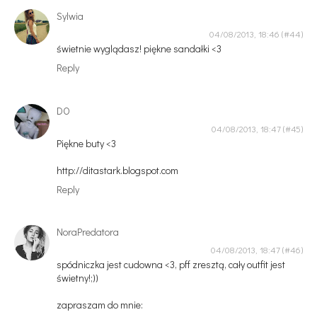
Sylwia
04/08/2013, 18:46
świetnie wyglądasz! piękne sandałki <3
Reply
DO
04/08/2013, 18:47
Piękne buty <3
http://ditastark.blogspot.com
Reply
NoraPredatora
04/08/2013, 18:47
spódniczka jest cudowna <3, pff zresztą, cały outfit jest
świetny!;))
zapraszam do mnie: