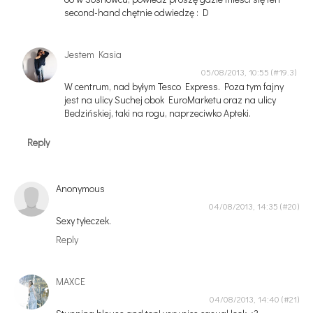
second-hand chętnie odwiedzę : D
Jestem Kasia
05/08/2013, 10:55
W centrum, nad byłym Tesco Express. Poza tym fajny
jest na ulicy Suchej obok EuroMarketu oraz na ulicy
Bedzińskiej, taki na rogu, naprzeciwko Apteki.
Reply
Anonymous
04/08/2013, 14:35
Sexy tyłeczek.
Reply
MAXCE
04/08/2013, 14:40