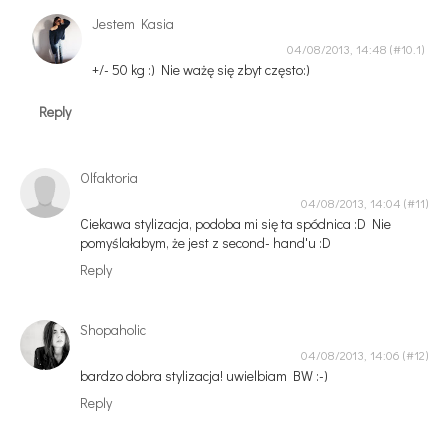
Jestem Kasia
04/08/2013, 14:48
+/- 50 kg :) Nie ważę się zbyt często:)
Reply
Olfaktoria
04/08/2013, 14:04
Ciekawa stylizacja, podoba mi się ta spódnica :D Nie
pomyślałabym, że jest z second- hand'u :D
Reply
Shopaholic
04/08/2013, 14:06
bardzo dobra stylizacja! uwielbiam BW :-)
Reply