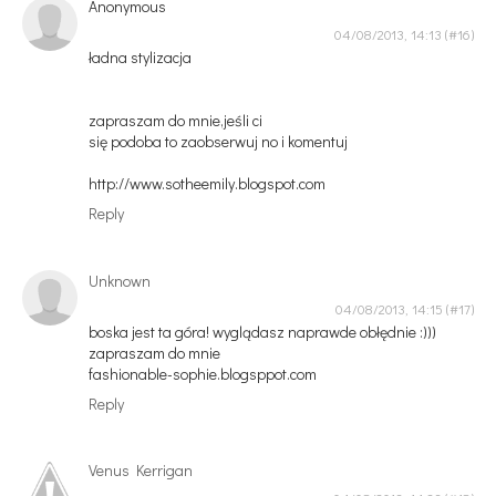
Anonymous
04/08/2013, 14:13
ładna stylizacja
zapraszam do mnie,jeśli ci
się podoba to zaobserwuj no i komentuj
http://www.sotheemily.blogspot.com
Reply
Unknown
04/08/2013, 14:15
boska jest ta góra! wyglądasz naprawde obłędnie :)))
zapraszam do mnie
fashionable-sophie.blogsppot.com
Reply
Venus Kerrigan