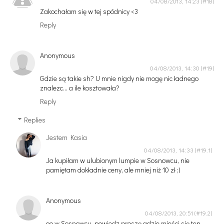
04/08/2013, 14:23
Zakochałam się w tej spódnicy <3
Reply
Anonymous
04/08/2013, 14:30
Gdzie są takie sh? U mnie nigdy nie mogę nic ładnego
znalezc... a ile kosztowała?
Reply
Replies
Jestem Kasia
04/08/2013, 14:33
Ja kupiłam w ulubionym lumpie w Sosnowcu, nie
pamiętam dokładnie ceny, ale mniej niż 10 zł ;)
Anonymous
04/08/2013, 20:51
oo w Sosnowcu, powiedz proszę gdzie mieści się ten