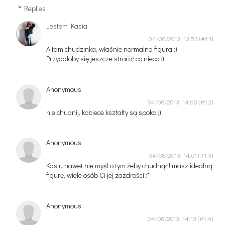
Replies
Jestem Kasia
04/08/2013, 13:53
A tam chudzinka, właśnie normalna figura :)
Przydałoby się jeszcze stracić co nieco :)
Anonymous
04/08/2013, 14:00
nie chudnij, kobiece kształty są spoko ;)
Anonymous
04/08/2013, 14:01
Kasiu nawet nie myśl o tym żeby chudnąć! masz idealną
figurę, wiele osób Ci jej zazdrości :*
Anonymous
04/08/2013, 14:13