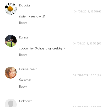
Klaudia
04/08/2013, 13:51
świetny zestaw! :D
Reply
Kalina
04/08/2013, 13:53
cudownie <3 chcę taką torebkę ;P
Reply
CauseLoveIt
04/08/2013, 13:55
Świetne!
Reply
Unknown
04/08/2013, 14:00