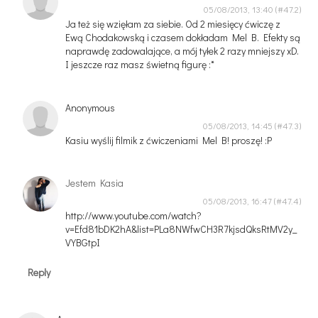
05/08/2013, 13:40
Ja też się wzięłam za siebie. Od 2 miesięcy ćwiczę z
Ewą Chodakowską i czasem dokładam Mel B. Efekty są
naprawdę zadowalające, a mój tyłek 2 razy mniejszy xD.
I jeszcze raz masz świetną figurę :*
Anonymous
05/08/2013, 14:45
Kasiu wyślij filmik z ćwiczeniami Mel B! proszę! :P
Jestem Kasia
05/08/2013, 16:47
http://www.youtube.com/watch?
v=Efd81bDK2hA&list=PLa8NWfwCH3R7kjsdQksRtMV2y_
VYBGtpI
Reply