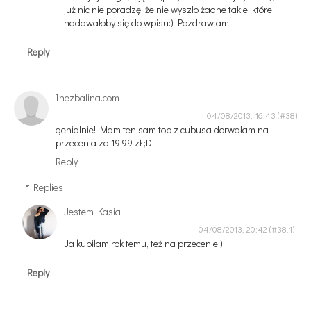
już nic nie poradzę, że nie wyszło żadne takie, które
nadawałoby się do wpisu:) Pozdrawiam!
Reply
Inezbalina.com
04/08/2013, 16:43
genialnie! Mam ten sam top z cubusa dorwałam na
przecenia za 19,99 zł ;D
Reply
Replies
Jestem Kasia
04/08/2013, 20:42
Ja kupiłam rok temu, też na przecenie:)
Reply