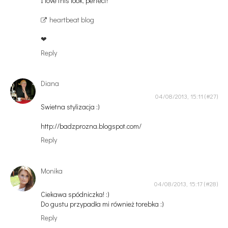
I love this look, perfect!
heartbeat blog
❤
Reply
Diana
04/08/2013, 15:11
Swietna stylizacja :)
http://badzprozna.blogspot.com/
Reply
Monika
04/08/2013, 15:17
Ciekawa spódniczka! :)
Do gustu przypadła mi również torebka :)
Reply