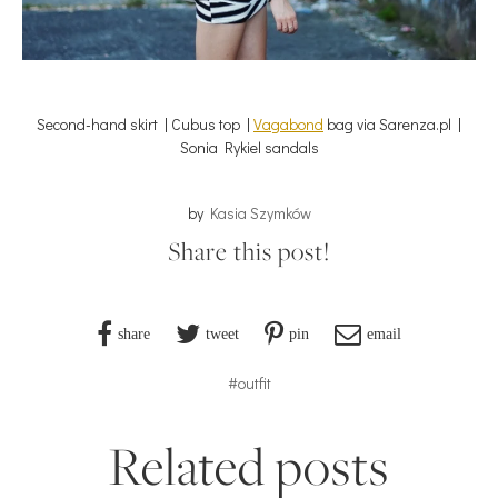
Second-hand skirt | Cubus top |
Vagabond
bag via Sarenza.pl |
Sonia Rykiel sandals
by
Kasia Szymków
Share this post!
share
tweet
pin
email
#outfit
Related posts