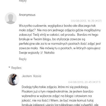
Reply
Anonymous
04/08/2013, 16:39
Wszystko cudownie, wyglądasz bosko ale dlaczego tak
mało zdjęć? Nie ma ani jednego zdjęcia gdzie moglibyśmy
zobaczyć Twój strój w całości, od przodu. Bardzo mi tego
brakuje w Twoim blogu, bo stylizacje zawsze są
perfekcyjne ale za to w normalnych postach ilość zdjęć jest
zawsze mała. Nie mówię tu o postach, w których opisujesz
Swoje wyjazdy :)/ Natalia
Reply
Replies
Jestem Kasia
04/08/2013, 20:45
Dodaję tylko takie zdjęcia, które mi się podobają.
Pisałam już o tym niejednokrotnie, że jestem bardzo
wybredna w wyborze zdjęć na bloga i stawiam na
jakość, nie na ilość:) Wiem, że być może komuś tutaj
brakuje jakiegoś ujęcia (przykładowo całej sylwetki), ale