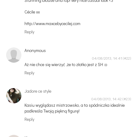
Stunning blouse and top! very nice casual look <3
Cécile xx
http://www.maxcebycecilej.com
Reply
Anonymous
04/08/2013, 14:41
Aż nie chce się wierzyć ,że to złotko jest z SH :o
Reply
Jadore ce style
04/08/2013, 14:42
Kasiu wyglądasz mistrzowsko, a ta spódniczka idealnie
podkreśla Twoją piękną figurę!
Reply