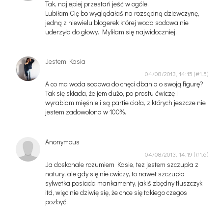
Tak, najlepiej przestań jeść w ogóle.
Lubiłam Cię bo wyglądałaś na rozsądną dziewczynę,
jedną z niewielu blogerek której woda sodowa nie
uderzyła do głowy. Myliłam się najwidoczniej.
Jestem Kasia
04/08/2013, 14:15
A co ma woda sodowa do chęci dbania o swoją figurę?
Tak się składa, że jem dużo, po prostu ćwiczę i
wyrabiam mięśnie i są partie ciała, z których jeszcze nie
jestem zadowolona w 100%.
Anonymous
04/08/2013, 14:19
Ja doskonale rozumiem Kasie, tez jestem szczupła z
natury, ale gdy się nie cwiczy, to nawet szczupła
sylwetka posiada mankamenty, jakiś zbędny tłuszczyk
itd, więc nie dziwię się, że chce się takiego czegos
pozbyć.