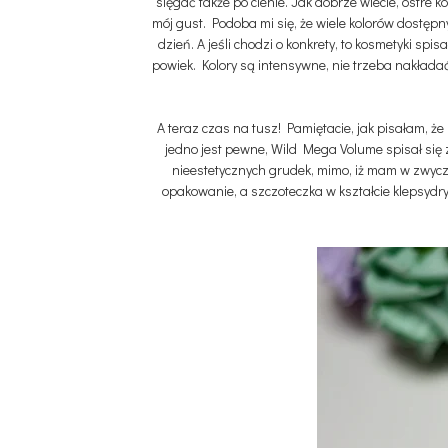
sięgać także po cienie. Jak dobrze wiecie, ostre 
mój gust. Podoba mi się, że wiele kolorów dostęp
dzień. A jeśli chodzi o konkrety, to kosmetyki s
powiek. Kolory są intensywne, nie trzeba nakładać 
A teraz czas na tusz! Pamiętacie, jak pisałam, że
jedno jest pewne, Wild Mega Volume spisał się 
nieestetycznych grudek, mimo, iż mam w zwyczaj
opakowanie, a szczoteczka w kształcie klepsydry