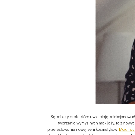
Są kobiety-sroki, które uwielbiają kolekcjonować
tworzenia wymyślnych makijaży, to z nowych
przetestowanie nowej serii kosmetyków
Max Fact