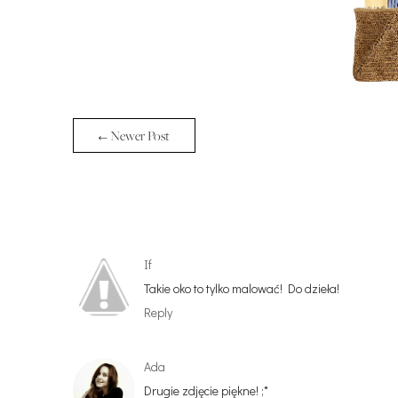
← Newer Post
If
Takie oko to tylko malować! Do dzieła!
Reply
Ada
Drugie zdjęcie piękne! ;*