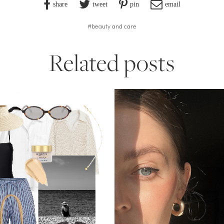
share
tweet
pin
email
#beauty and care
Related posts