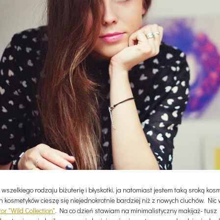
 wszelkiego rodzaju biżuterię i błyskotki, ja natomiast jestem taką sroką ko
 kosmetyków cieszę się niejednokrotnie bardziej niż z nowych ciuchów. Nic 
or "Wild Collection"
. Na co dzień stawiam na minimalistyczny makijaż- tusz 