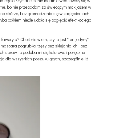
 dlatego otrzymane cienie idealnie wpasowały się w
stotne, bo nie przepadam za świecącym makijażem w
go na skórze, bez gromadzenia się w zagłębieniach
yba całkiem nieźle udało się pogłębić efekt kociego
faworyta? Choć nie wiem, czy to jest "ten jedyny",
mascara pogrubiła rzęsy bez sklejania ich i bez
ych spraw, to podoba mi się kolorowe i poręczne
ja dla wszystkich poszukujących, szczególnie, iż