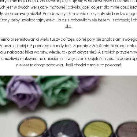
kolory to nie moja bajka, znacznie lepiej czuję się w stonowanych odcieniach,
nych jest w dwóch wersjach- matowej i połyskującej, co jest dla mnie dość i
pisały się naprawdę nieźle! Przede wszystkim cienie utrzymały się bardzo dłu
tony, żeby uzyskać fajny efekt. Ja dziś pobawiłam się beżem i szarością i ch
oka.
 mimo przetestowania wielu tuszy do rzęs, do tej pory nie znalazłam swojego 
znacznie lepiej niż poprzedni kandydaci. Zgodnie z założeniami producenta, 
u nakładać kilka warstw, wiecie, tak profilaktycznie;). A z takich przyziemn
 umożliwia maksymalne uniesienie i zwiększenie objętości rzęs. To dobra opc
nie jest to droga zabawka. Jeśli chodzi o mnie, to polecam!