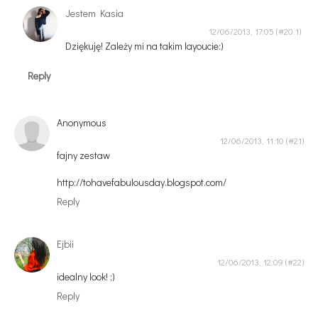
Jestem Kasia
12/06/2013, 17:05
Dziękuję! Zależy mi na takim layoucie:)
Reply
Anonymous
12/06/2013, 11:10
fajny zestaw
http://tohavefabulousday.blogspot.com/
Reply
Ejbii
12/06/2013, 12:09
idealny look! ;)
Reply