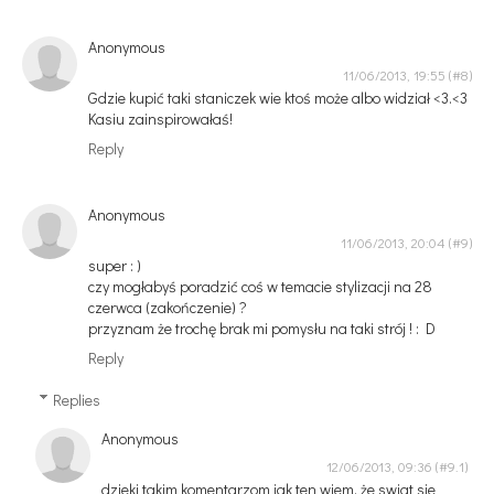
Anonymous
11/06/2013, 19:55
Gdzie kupić taki staniczek wie ktoś może albo widział <3.<3
Kasiu zainspirowałaś!
Reply
Anonymous
11/06/2013, 20:04
super : )
czy mogłabyś poradzić coś w temacie stylizacji na 28
czerwca (zakończenie) ?
przyznam że trochę brak mi pomysłu na taki strój ! : D
Reply
Replies
Anonymous
12/06/2013, 09:36
dzieki takim komentarzom jak ten wiem, że swiat sie