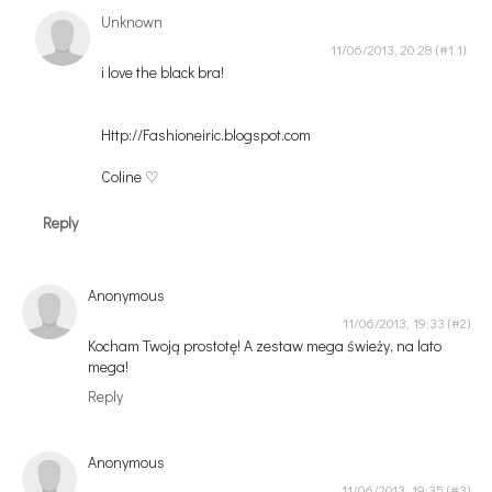
Unknown
11/06/2013, 20:28
i love the black bra!
Http://Fashioneiric.blogspot.com
Coline ♡
Reply
Anonymous
11/06/2013, 19:33
Kocham Twoją prostotę! A zestaw mega świeży, na lato
mega!
Reply
Anonymous
11/06/2013, 19:35