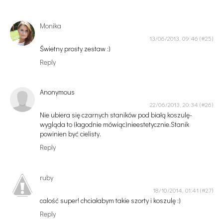
Monika
13/06/2013, 09:46
Świetny prosty zestaw :)
Reply
Anonymous
22/06/2013, 20:34
Nie ubiera się czarnych staników pod białą koszulę-
wygląda to (łagodnie mówiąc)nieestetycznie.Stanik
powinien być cielisty.
Reply
ruby
18/10/2014, 01:41
calość super! chciałabym takie szorty i koszulę :)
Reply