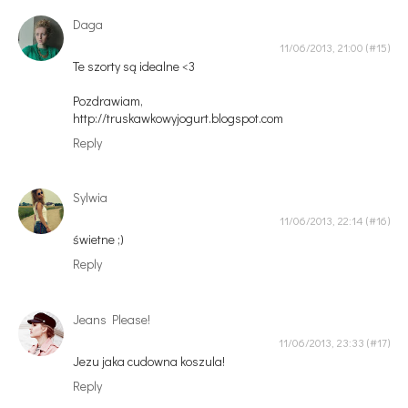
Daga
11/06/2013, 21:00
Te szorty są idealne <3
Pozdrawiam,
http://truskawkowyjogurt.blogspot.com
Reply
Sylwia
11/06/2013, 22:14
świetne ;)
Reply
Jeans Please!
11/06/2013, 23:33
Jezu jaka cudowna koszula!
Reply