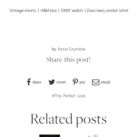
Vint
age shorts | H&M bra | DKNY watch | Zara (very similar )shirt
by
Kasia Szymków
Share this post!
share
tweet
pin
email
#The Perfect Look
Related posts