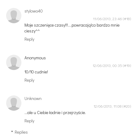
stylowo40
11/06/2013, 23:46
Moje szczenięce czasy!!!....powracają!co bardzo mnie
cieszy^^
Reply
Anonymous
12/06/2013, 00:35
10/10 cudnie!
Reply
Unknown
12/06/2013, 11:08
...ale u Ciebie ładnie i przejrzyście.
Reply
Replies