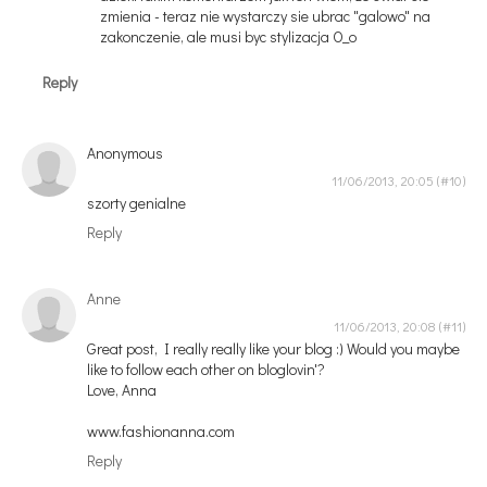
zmienia - teraz nie wystarczy sie ubrac "galowo" na
zakonczenie, ale musi byc stylizacja O_o
Reply
Anonymous
11/06/2013, 20:05
szorty genialne
Reply
Anne
11/06/2013, 20:08
Great post, I really really like your blog :) Would you maybe
like to follow each other on bloglovin'?
Love, Anna
www.fashionanna.com
Reply