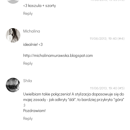
<3 koszula + szorty
Reply
Michalina
11/06/2013, 19:40
idealnie! <3
http://michalinamurawska.blogspot.com
Reply
Shila
11/06/2013, 19:40
Uwielbiam takie połączenia! A stylizacja dopasowuje się do
mojej zasady - jak odkryty "dół", to bardziej przykryta "góra"
:)
Pozdrawiam!
Reply