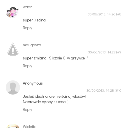
waan
30/06/2013, 14:26
super :) scinaj
Reply
maugosza
30/06/2013, 14:27
super zmiana ! Slicznie Ci w grzywce ;*
Reply
Anonymous
30/06/2013, 14:28
Jesteś idealna, ale nie ścinaj włosów! :)
Naprawde byloby szkoda :)
Reply
Wioletta