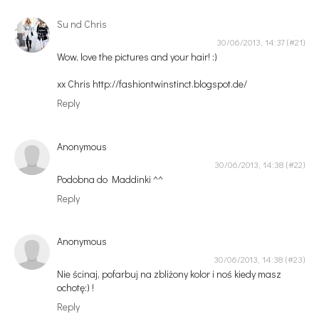
Su nd Chris
30/06/2013, 14:37
Wow, love the pictures and your hair! :)
xx Chris http://fashiontwinstinct.blogspot.de/
Reply
Anonymous
30/06/2013, 14:38
Podobna do Maddinki ^^
Reply
Anonymous
30/06/2013, 14:38
Nie ścinaj, pofarbuj na zbliżony kolor i noś kiedy masz
ochotę:) !
Reply