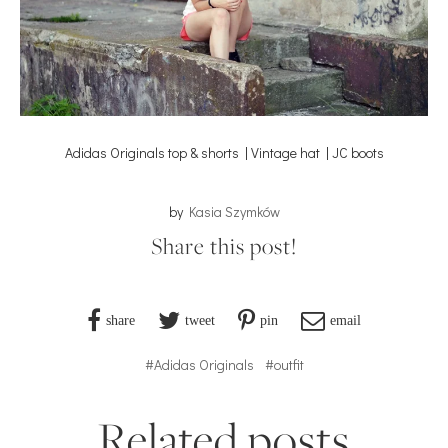
Adidas Originals top & shorts | Vintage hat | JC boots
by
Kasia Szymków
Share this post!
share
tweet
pin
email
#Adidas Originals
#outfit
Related posts