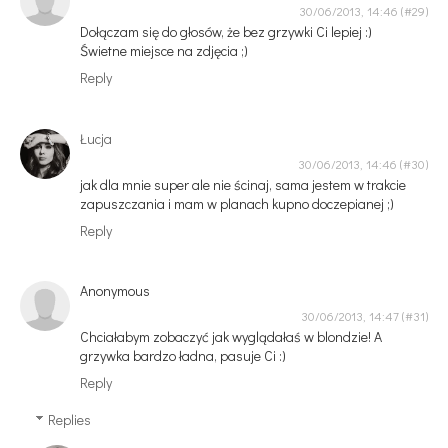
30/06/2013, 14:46
Dołączam się do głosów, że bez grzywki Ci lepiej :)
Świetne miejsce na zdjęcia ;)
Reply
Łucja
30/06/2013, 14:46
jak dla mnie super ale nie ścinaj, sama jestem w trakcie
zapuszczania i mam w planach kupno doczepianej ;)
Reply
Anonymous
30/06/2013, 14:47
Chciałabym zobaczyć jak wyglądałaś w blondzie! A
grzywka bardzo ładna, pasuje Ci :)
Reply
Replies