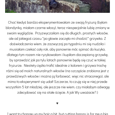
Choć kiedyś bardzo eksperymentowałam ze swoją fryzurą (byłam
blondynką, miałam czarne włosy), teraz niespecjalnie lubię zmiany w
swoim wyglądzie. Przyzwyczaiłam się do długich, prostych włosów,
ale od jakiegoś czasu "po głowie zaczęła mi chodzić" grzywka. Z
doświadczenia wiem, że zazwyczaj po tygodniu mi się nudziła i
musiałam czekać cały rok, aby ponownie móc spinać do kucyka,
dlatego tym razem nie ryzykowałam i kupiłam doczepianą grzywkę,
by sprawdzić jak po tylu latach ponownie będę się czuć w takiej
fryzurze. Niestety ciężko trafić idealnie z kolorem i grzywa trochę
różni się od moich naturalnych włosów (na szczęście zrobiona jest z
prawdziwych włosów i można ją farbować, więc nic straconego), ale
mimo to eksperyment się udał! Szczerze, to czuję się w niej przede
wszystkim 5 lat młodziej, ale jeszcze nie wiem, czy miałabym odwagę
zdecydować się na stałe ścięcie. A jak Wy uważacie?:)
♥
I want to change up my hair a bit
, but
cutting bangs is for me a big