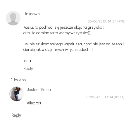
Unknown
30/06/2013, 14:34
Kasiu, to pochwal się jeszcze skąd ta grzywka:))
a to, że odmładza to wiemy wszystkie:)))
usilnie szukam takiego kapelusza, choć nie jest na sezon i
cierpię jak widzę innych w tych cudach;))
lena
Reply
Replies
Jestem Kasia
30/06/2013, 19:34
Allegro:)
Reply