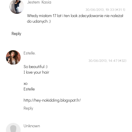
Jestem Kasia
30/06/2013, 19:33
Wtedy miałam 17 lat i ten look zdecydowanie nie należał
do udanych ;)
Reply
Estelle.
30/06/2013, 14:47
So beautiful :)
I love your hair
xo
Estelle
http://hey-nokidding.blogspot.fr/
Reply
Unknown