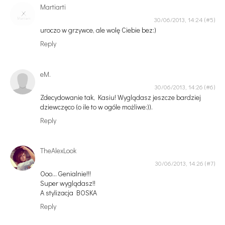
Martiarti
30/06/2013, 14:24
uroczo w grzywce, ale wolę Ciebie bez:)
Reply
eM.
30/06/2013, 14:26
Zdecydowanie tak, Kasiu! Wyglądasz jeszcze bardziej
dziewczęco (o ile to w ogóle możliwe:)).
Reply
TheAlexLook
30/06/2013, 14:26
Ooo... Genialnie!!!
Super wyglądasz!!
A stylizacja BOSKA
Reply