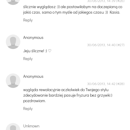
30/06/2013, 14:39
ślicznie wyglądasz :)) ale postawiłabym na doczepianą co
jakiś czas, sama o tym myśle od jakiegos czasu :)) Kasia.
Reply
Anonymous
30/06/2013, 14:40
Jeju śliczne! :) ♡
Reply
Anonymous
30/06/2013, 14:42
wygląda rewalacyjnie aczkolwiek do Twojego stylu
zdecydowanie bardziej pasuje fryzura bez grzywki:)
pozdrawiam.
Reply
Unknown