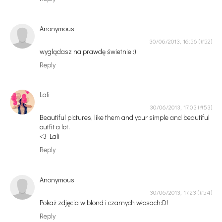
Anonymous
30/06/2013, 16:56
wyglądasz na prawdę świetnie :)
Reply
Lali
30/06/2013, 17:03
Beautiful pictures, like them and your simple and beautiful
outfit a lot.
<3 Lali
Reply
Anonymous
30/06/2013, 17:23
Pokaż zdjęcia w blond i czarnych włosach:D!
Reply