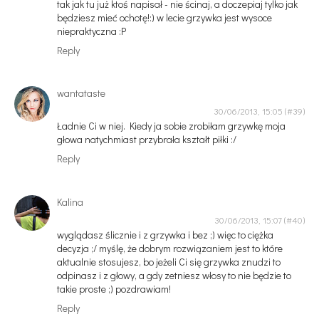
tak jak tu już ktoś napisał - nie ścinaj, a doczepiaj tylko jak
będziesz mieć ochotę!:) w lecie grzywka jest wysoce
niepraktyczna :P
Reply
wantataste
30/06/2013, 15:05
Ładnie Ci w niej. Kiedy ja sobie zrobiłam grzywkę moja
głowa natychmiast przybrała kształt piłki :/
Reply
Kalina
30/06/2013, 15:07
wyglądasz ślicznie i z grzywka i bez ;) więc to ciężka
decyzja ;/ myślę, że dobrym rozwiązaniem jest to które
aktualnie stosujesz, bo jeżeli Ci się grzywka znudzi to
odpinasz i z głowy, a gdy zetniesz włosy to nie będzie to
takie proste ;) pozdrawiam!
Reply