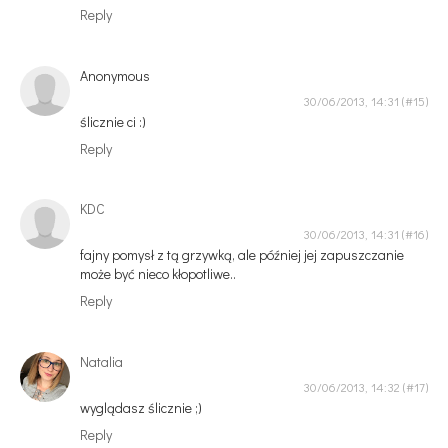
Reply
Anonymous
30/06/2013, 14:31
ślicznie ci :)
Reply
KDC
30/06/2013, 14:31
fajny pomysł z tą grzywką, ale później jej zapuszczanie
może być nieco kłopotliwe..
Reply
Natalia
30/06/2013, 14:32
wyglądasz ślicznie ;)
Reply