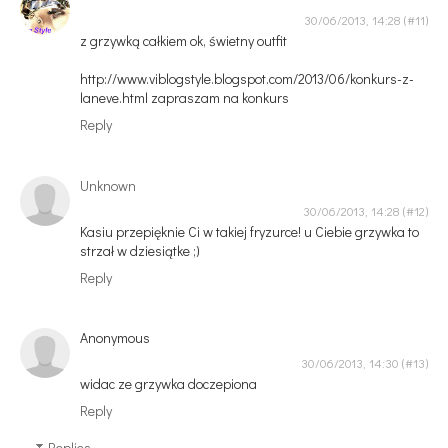
30/06/2013, 14:28
z grzywką całkiem ok, świetny outfit
http://www.viblogstyle.blogspot.com/2013/06/konkurs-z-
laneve.html zapraszam na konkurs
Reply
Unknown
30/06/2013, 14:28
Kasiu przepięknie Ci w takiej fryzurce! u Ciebie grzywka to
strzał w dziesiątke ;)
Reply
Anonymous
30/06/2013, 14:30
widac ze grzywka doczepiona
Reply
Replies