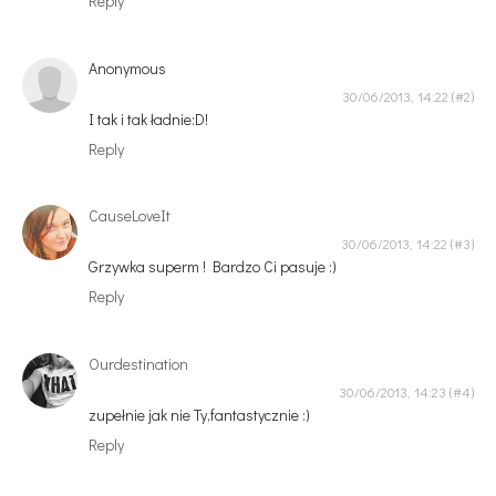
Reply
Anonymous
30/06/2013, 14:22
I tak i tak ładnie:D!
Reply
CauseLoveIt
30/06/2013, 14:22
Grzywka superm ! Bardzo Ci pasuje :)
Reply
Ourdestination
30/06/2013, 14:23
zupełnie jak nie Ty,fantastycznie :)
Reply