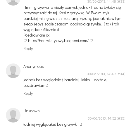
30/06/2013, 14:48
Hmm, grzywka to niezły pomysł, jednak trudno byłoby się
przyzwyczaić do tej Kasi z grzywką. W Twoim stylu
bardziej mi się widzisz ze starą fryzurą, jednak nic w tym
złego żebyś sobie czasami dopinała grzywkę. I tak i tak
wyglądasz ślicznie :)
Pozdrawiam xx
♡ http://henrykstylowy.blogspot.com/ ♡
Reply
Anonymous
30/06/2013, 14:49
jednak bez wyglądałaś bardziej ''lekko ''i dojżalej.
pozdrawiam :)
Reply
Unknown
30/06/2013, 14:52
ładniej wyglądałaś bez grzywki ! :)