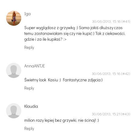
Iga
30/06/2013, 15:16
Super wyglądasz z grzywką :) Sama jakiś dłuższy czas
temu zastanawiałam się czy nie kupić:) Tak z ciekawości,
gdzie i za ile kupiłaś? :>
Reply
AnnaANTJE
30/06/2013, 15:16
Świetny look Kasiu :) Fantastyczne zdjęcia:)
Reply
Klaudia
30/06/2013, 15:21
milion razy lepiej bez grzywki, nie ścinaj! :)
Reply