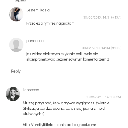
Jestem Kasia
30/06/2013, 14:31
Przecież o tym też napisałam:)
pannaolla
30/06/2013, 14:34
jak widac niektorych czytanie boli i wola sie
skompromitowac bezsensownym komentarzem ;)
Reply
Lensooon
30/06/2013, 14:30
Muszę przyznać, że w grzywce wyglądasz świetnie!
Stylizacja bardzo udana, od dzisiaj jedna z moich
ulubionych :)
http://prettylittlefashionistaa.blogspot.com/