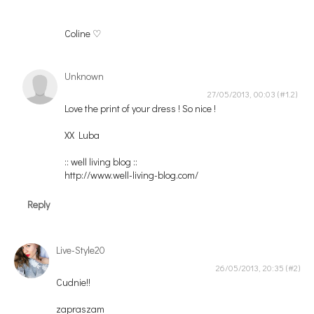
Coline ♡
Unknown
27/05/2013, 00:03
Love the print of your dress ! So nice !
XX Luba
:: well living blog ::
http://www.well-living-blog.com/
Reply
Live-Style20
26/05/2013, 20:35
Cudnie!!
zapraszam