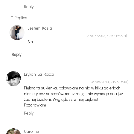
Reply
Replies
Jestem Kasia
27/05/2013, 12:53
S :)
Reply
Erykah La Rocca
26/05/2013, 21:26
Piękna ta sukienka, polowałam na nia w kilku galeriach i
niestety bez sukcesów. masz rację - nie wymaga ona już
żadnej biżuterii. Wyglądasz w niej pięknie!
Pozdrawiam
Reply
Caroline