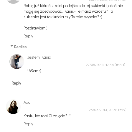
Robię już któreś z kolei podejście do tej sukienki i jakoś nie
mogę się zdecydować. Kasiu- ile masz wzrostu? Ta
sukienka jest tak krótka czy Ty taka wysoka? :)
Pozdrawiam:)
Reply
Replies
Jestem Kasia
27/05/2013, 12:54
169cm :)
Reply
Ada
26/05/2013, 20:58
Kasiu, kto robi Ci zdjęcia? ;*
Reply