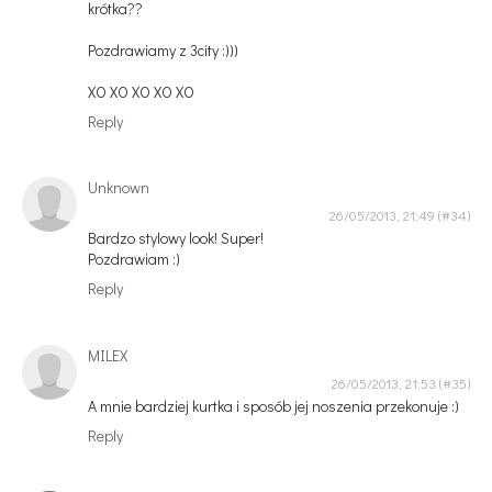
krótka??
Pozdrawiamy z 3city :)))
XO XO XO XO XO
Reply
Unknown
26/05/2013, 21:49
Bardzo stylowy look! Super!
Pozdrawiam :)
Reply
MILEX
26/05/2013, 21:53
A mnie bardziej kurtka i sposób jej noszenia przekonuje :)
Reply