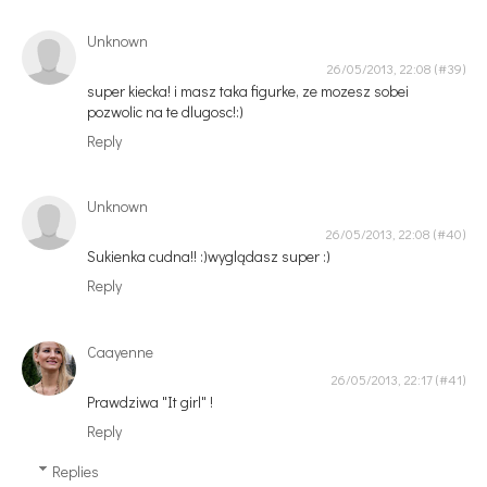
Unknown
26/05/2013, 22:08
super kiecka! i masz taka figurke, ze mozesz sobei
pozwolic na te dlugosc!:)
Reply
Unknown
26/05/2013, 22:08
Sukienka cudna!! :)wyglądasz super :)
Reply
Caayenne
26/05/2013, 22:17
Prawdziwa "It girl" !
Reply
Replies