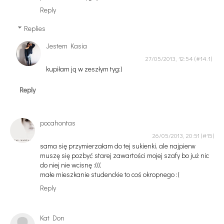
Reply
Replies
Jestem Kasia
27/05/2013, 12:54
kupiłam ją w zeszłym tyg:)
Reply
pocahontas
26/05/2013, 20:51
sama się przymierzałam do tej sukienki, ale najpierw
muszę się pozbyć starej zawartości mojej szafy bo już nic
do niej nie wcisnę :(((
małe mieszkanie studenckie to coś okropnego :(
Reply
Kat Don