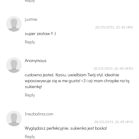
Reply
justme
26/05/2013, 20:45
super zestaw !! :)
Reply
Anonymous
26/05/2013, 20:45
cudowna jesteś Kasiu, uwielbiam Twój styl, idealnie
wpasowywuje się w me gusta! <3 i aż mam chrapke na tą
sukienkę!
Reply
Inezbalina.com
26/05/2013, 20:45
Wyglądasz perfekcyjnie, sukienka jest boska!
Reply