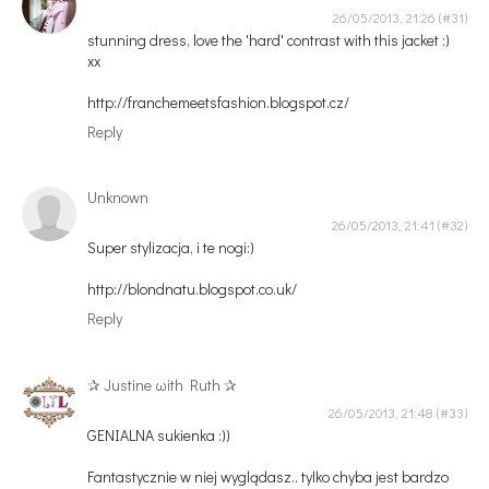
26/05/2013, 21:26
stunning dress, love the 'hard' contrast with this jacket :)
xx
http://franchemeetsfashion.blogspot.cz/
Reply
Unknown
26/05/2013, 21:41
Super stylizacja, i te nogi:)
http://blondnatu.blogspot.co.uk/
Reply
✰ Justine ωith Ruth ✰
26/05/2013, 21:48
GENIALNA sukienka :))
Fantastycznie w niej wyglądasz.. tylko chyba jest bardzo