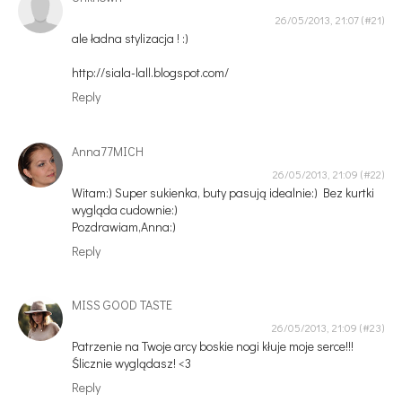
26/05/2013, 21:07
ale ładna stylizacja ! :)
http://siala-lall.blogspot.com/
Reply
Anna77MICH
26/05/2013, 21:09
Witam:) Super sukienka, buty pasują idealnie:) Bez kurtki
wygląda cudownie:)
Pozdrawiam,Anna:)
Reply
MISS GOOD TASTE
26/05/2013, 21:09
Patrzenie na Twoje arcy boskie nogi kłuje moje serce!!!
Ślicznie wyglądasz! <3
Reply