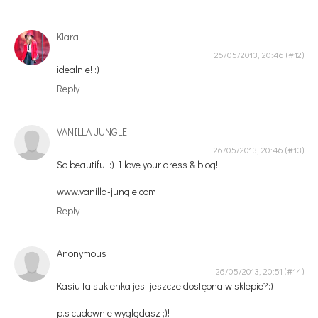
Klara
26/05/2013, 20:46
idealnie! :)
Reply
VANILLA JUNGLE
26/05/2013, 20:46
So beautiful :) I love your dress & blog!
www.vanilla-jungle.com
Reply
Anonymous
26/05/2013, 20:51
Kasiu ta sukienka jest jeszcze dostęona w sklepie?:)
p.s cudownie wyglądasz ;)!