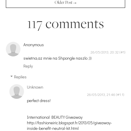
Older Post →
117 comments
Anonymous
26/05/2013, 20:32
swietna,az mnie na Shpongle naszlo ;))
Reply
Replies
Unknown
26/05/2013, 21:46
perfect dress!
International BEAUTY Giveaway
http://fashioneiric.blogspot.fr/2013/05/giveaway-
inside-benefit-neutral-kit.html