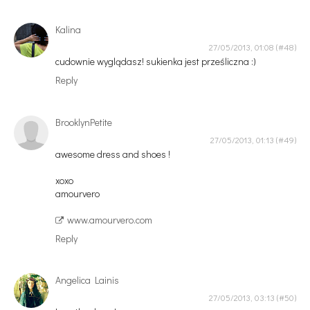
Kalina
27/05/2013, 01:08
cudownie wyglądasz! sukienka jest prześliczna :)
Reply
BrooklynPetite
27/05/2013, 01:13
awesome dress and shoes !
xoxo
amourvero
www.amourvero.com
Reply
Angelica Lainis
27/05/2013, 03:13