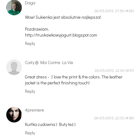
Daga
26/05/2013, 21:56
Wow! Sukienka jest absolutnie najlepsza!
Pozdrawiam,
http://truskawkowyjogurt.blogspot.com
Reply
Caity @ Moi Contre La Vie
26/05/2013, 22:00
Great dress - I love the print & the colors. The leather
jacket is the perfect finishing touch!
Reply
4premiere
26/05/2013, 22:02
Kurtka cudowna:) Buty też:)
Reply