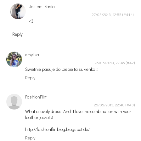
Jestem Kasia
27/05/2013, 12:55
<3
Reply
emyllka
26/05/2013, 22:45
Świetnie pasuje do Ciebie ta sukienka :)
Reply
FashionFlirt
26/05/2013, 22:48
What a lovely dress! And I love the combination with your
leather jacket :)
http://fashionflirtblog.blogspot.de/
Reply