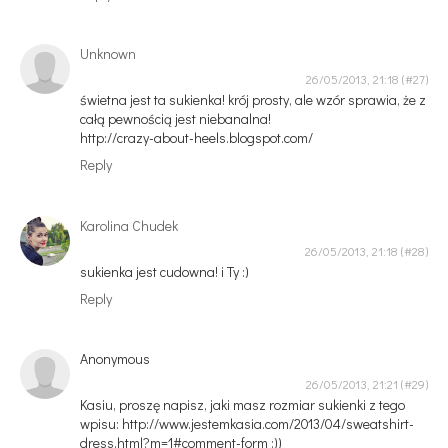
Unknown
26/05/2013, 21:18
świetna jest ta sukienka! krój prosty, ale wzór sprawia, że z
całą pewnością jest niebanalna!
http://crazy-about-heels.blogspot.com/
Reply
Karolina Chudek
26/05/2013, 21:18
sukienka jest cudowna! i Ty :)
Reply
Anonymous
26/05/2013, 21:21
Kasiu, proszę napisz, jaki masz rozmiar sukienki z tego
wpisu: http://www.jestemkasia.com/2013/04/sweatshirt-
dress.html?m=1#comment-form :))