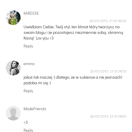
KARDISE
26/05/2013, 21:10
Uwielbiam Ciebie, Twój styl, ten klimat który tworzysz na
swoim blogu i że pozostajesz niezmiennie sobą, skromną
Kasią! Lov you <3
Reply
emma
26/05/2013, 21:12
jakoś tak inaczej :) dlatego, że w sukience a nie jeansach!
podoba mi się :)
Reply
ModeFriends
26/05/2013, 21:12
<3
Reply