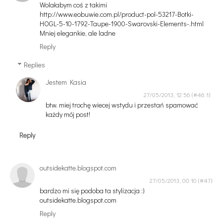
Wolałabym coś z takimi
http://www.eobuwie.com.pl/product-pol-53217-Botki-
HOGL-5-10-1792-Taupe-1900-Swarovski-Elements-.html
Mniej elegankie, ale ladne
Reply
Replies
Jestem Kasia
27/05/2013, 12:56
btw. miej trochę wiecej wstydu i przestań spamować
każdy mój post!
Reply
outsidekatte.blogspot.com
27/05/2013, 00:10
bardzo mi się podoba ta stylizacja :)
outsidekatte.blogspot.com
Reply