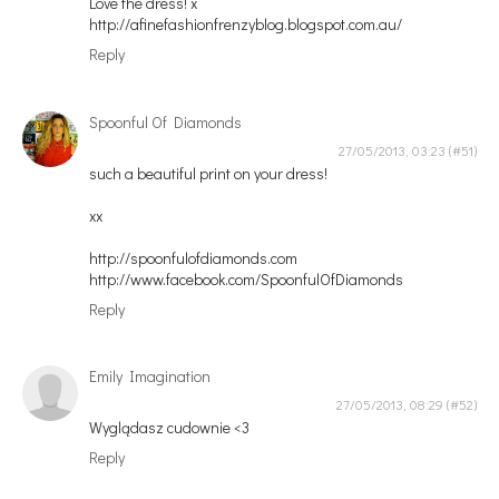
Love the dress! x
http://afinefashionfrenzyblog.blogspot.com.au/
Reply
Spoonful Of Diamonds
27/05/2013, 03:23
such a beautiful print on your dress!
xx
http://spoonfulofdiamonds.com
http://www.facebook.com/SpoonfulOfDiamonds
Reply
Emily Imagination
27/05/2013, 08:29
Wyglądasz cudownie <3
Reply