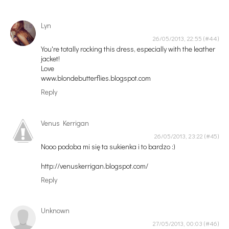
Lyn
26/05/2013, 22:55
You're totally rocking this dress, especially with the leather
jacket!
Love
www.blondebutterflies.blogspot.com
Reply
Venus Kerrigan
26/05/2013, 23:22
Nooo podoba mi się ta sukienka i to bardzo :)
http://venuskerrigan.blogspot.com/
Reply
Unknown
27/05/2013, 00:03