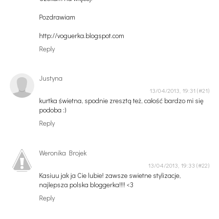
Pozdrawiam
http://voguerka.blogspot.com
Reply
Justyna
13/04/2013, 19:31
kurtka świetna, spodnie zresztą też, całość bardzo mi się
podoba :)
Reply
Weronika Brojek
13/04/2013, 19:33
Kasiuu jak ja Cie lubie! zawsze swietne stylizacje,
najlepsza polska bloggerka!!!! <3
Reply