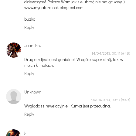
dziewczyny! Pokaże Wam jak sie ubrać nie mając kasy :)
www.mynaturalook.blogspot.com
buzka
Reply
Joan Pru
14/04/2013, 00:11
Drugie zdjęcie jest genialne!! W ogóle super strój, taki w
moich klimatach.
Reply
Unknown
14/04/2013, 00:17
Wyglądasz rewelacyjnie. Kurtka jest przecudna.
Reply
j.