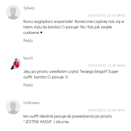
Sylwia
13/04/2013, 23:05
Kasiu wyglądasz wspaniale! Koniecznie częściej noś się w
takim stylu bo bardzo Ci pasuje! No i foty jak zwykle
cudowne ♥
Reply
lauriii
13/04/2013, 23:16
Jeju po prostu uwielbiam czytać Twojego bloga!!! Super
outfit, bardzo Ci pasuje :))
Reply
Unknown
13/04/2013, 23:49
ten outfit idealnie pasuje do powiedzenia po prostu
"JESTEM KASIA" :) ślicznie.