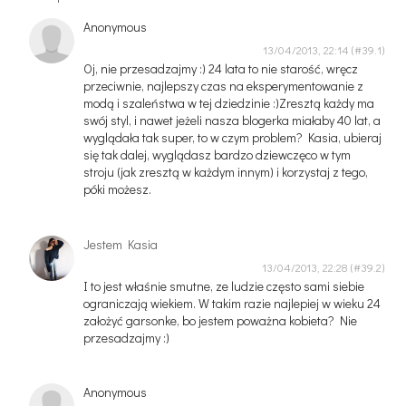
Anonymous
13/04/2013, 22:14
Oj, nie przesadzajmy :) 24 lata to nie starość, wręcz
przeciwnie, najlepszy czas na eksperymentowanie z
modą i szaleństwa w tej dziedzinie :)Zresztą każdy ma
swój styl, i nawet jeżeli nasza blogerka miałaby 40 lat, a
wyglądała tak super, to w czym problem? Kasia, ubieraj
się tak dalej, wyglądasz bardzo dziewczęco w tym
stroju (jak zresztą w każdym innym) i korzystaj z tego,
póki możesz.
Jestem Kasia
13/04/2013, 22:28
I to jest właśnie smutne, ze ludzie często sami siebie
ograniczają wiekiem. W takim razie najlepiej w wieku 24
założyć garsonke, bo jestem poważna kobieta? Nie
przesadzajmy :)
Anonymous