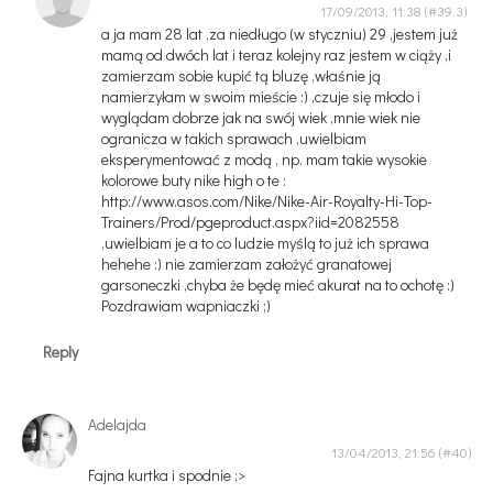
17/09/2013, 11:38
a ja mam 28 lat ,za niedługo (w styczniu) 29 ,jestem już
mamą od dwóch lat i teraz kolejny raz jestem w ciąży ,i
zamierzam sobie kupić tą bluzę ,właśnie ją
namierzyłam w swoim mieście :) ,czuje się młodo i
wyglądam dobrze jak na swój wiek ,mnie wiek nie
ogranicza w takich sprawach ,uwielbiam
eksperymentować z modą , np. mam takie wysokie
kolorowe buty nike high o te :
http://www.asos.com/Nike/Nike-Air-Royalty-Hi-Top-
Trainers/Prod/pgeproduct.aspx?iid=2082558
,uwielbiam je a to co ludzie myślą to już ich sprawa
hehehe :) nie zamierzam założyć granatowej
garsoneczki ,chyba że będę mieć akurat na to ochotę :)
Pozdrawiam wapniaczki ;)
Reply
Adelajda
13/04/2013, 21:56
Fajna kurtka i spodnie ;>