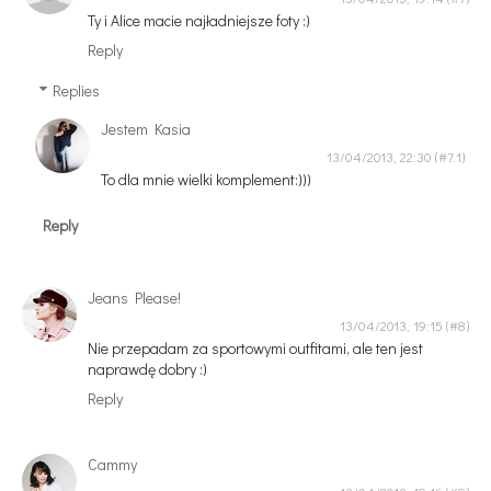
Ty i Alice macie najładniejsze foty :)
Reply
Replies
Jestem Kasia
13/04/2013, 22:30
To dla mnie wielki komplement:)))
Reply
Jeans Please!
13/04/2013, 19:15
Nie przepadam za sportowymi outfitami, ale ten jest
naprawdę dobry :)
Reply
Cammy