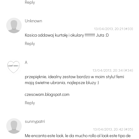
Reply
Unknown
13/04/2013, 20:21
Kasica oddawaj kurtałę i okulary !!!!!!!!!!! Juta :D
Reply
A
13/04/2013, 20:34
przepięknie, idealny zestaw bardzo w moim stylu! femi
mają świetne ubrania, najlepsze bluzy :)
czescwam.blogspot.com
Reply
sunnypatri
13/04/2013, 20:42
Me encanta este look, le da mucho rollo al look este tipo de