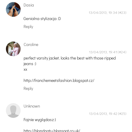
Dasia
13/04/2013, 19:34
Genialna stylizacja :D
Reply
Caroline
13/04/2013, 19:41
perfect varsity jacket, looks the best with those ripped
jeans :)
xx
http://franchemeetsfashion.blogspot.cz/
Reply
Unknown
13/04/2013, 19:42
Fajnie wyglądasz:)
http://blondnatu.blogspot.co.uk/