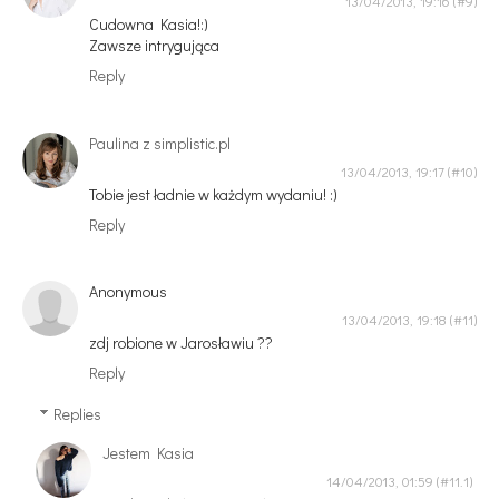
13/04/2013, 19:16
Cudowna Kasia!:)
Zawsze intrygująca
Reply
Paulina z simplistic.pl
13/04/2013, 19:17
Tobie jest ładnie w każdym wydaniu! :)
Reply
Anonymous
13/04/2013, 19:18
zdj robione w Jarosławiu ??
Reply
Replies
Jestem Kasia
14/04/2013, 01:59