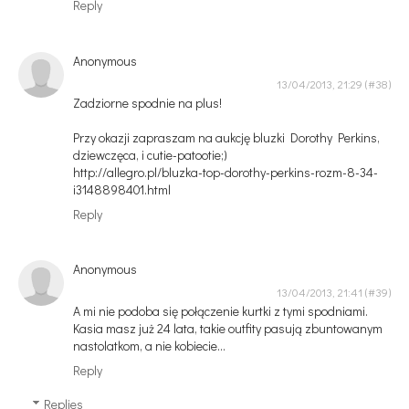
Reply
Anonymous
13/04/2013, 21:29
Zadziorne spodnie na plus!
Przy okazji zapraszam na aukcję bluzki Dorothy Perkins,
dziewczęca, i cutie-patootie;)
http://allegro.pl/bluzka-top-dorothy-perkins-rozm-8-34-
i3148898401.html
Reply
Anonymous
13/04/2013, 21:41
A mi nie podoba się połączenie kurtki z tymi spodniami.
Kasia masz już 24 lata, takie outfity pasują zbuntowanym
nastolatkom, a nie kobiecie...
Reply
Replies