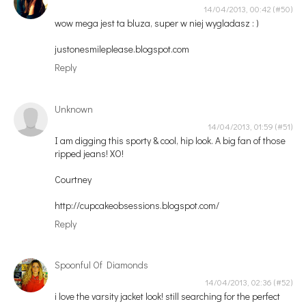
14/04/2013, 00:42
wow mega jest ta bluza, super w niej wygladasz : )
justonesmileplease.blogspot.com
Reply
Unknown
14/04/2013, 01:59
I am digging this sporty & cool, hip look. A big fan of those
ripped jeans! XO!
Courtney
http://cupcakeobsessions.blogspot.com/
Reply
Spoonful Of Diamonds
14/04/2013, 02:36
i love the varsity jacket look! still searching for the perfect