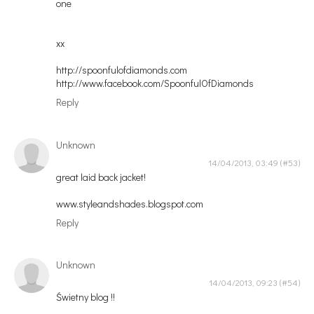
one
xx
http://spoonfulofdiamonds.com
http://www.facebook.com/SpoonfulOfDiamonds
Reply
Unknown
14/04/2013, 03:49
great laid back jacket!
www.styleandshades.blogspot.com
Reply
Unknown
14/04/2013, 09:23
Świetny blog !!