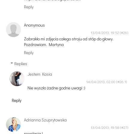
Reply
Anonymous
13/04/2013, 19:52
Zabrakło mi zdjęcia całego stroju od stóp do głowy.
Pozdrawiam. Martyna
Reply
Replies
Jestem Kasia
14/04/2013, 02:00
Nie wyszło żadne godne uwagi :)
Reply
Adrianna Szuprytowska
13/04/2013, 19:58
rewelacja !