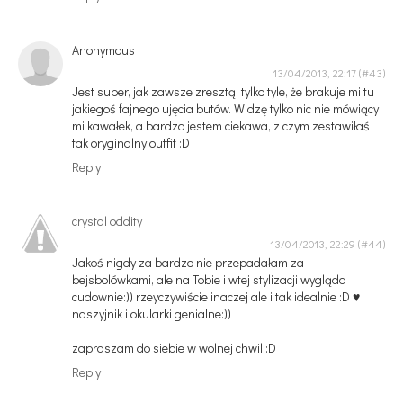
Anonymous
13/04/2013, 22:17
Jest super, jak zawsze zresztą, tylko tyle, że brakuje mi tu
jakiegoś fajnego ujęcia butów. Widzę tylko nic nie mówiący
mi kawałek, a bardzo jestem ciekawa, z czym zestawiłaś
tak oryginalny outfit :D
Reply
crystal oddity
13/04/2013, 22:29
Jakoś nigdy za bardzo nie przepadałam za
bejsbolówkami, ale na Tobie i wtej stylizacji wygląda
cudownie:)) rzeyczywiście inaczej ale i tak idealnie :D ♥
naszyjnik i okularki genialne:))
zapraszam do siebie w wolnej chwili:D
Reply