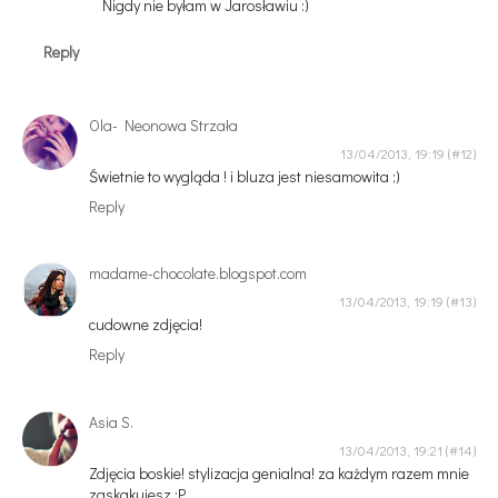
Nigdy nie byłam w Jarosławiu :)
Reply
Ola- Neonowa Strzała
13/04/2013, 19:19
Świetnie to wygląda ! i bluza jest niesamowita ;)
Reply
madame-chocolate.blogspot.com
13/04/2013, 19:19
cudowne zdjęcia!
Reply
Asia S.
13/04/2013, 19:21
Zdjęcia boskie! stylizacja genialna! za każdym razem mnie
zaskakujesz :P