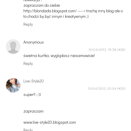
zapraszam do siebie
http://blondada.blogspot.com/ ----> trochę inny blog ale o
to chodzi by być innym i kreatywnym ;)
Reply
Anonymous
13/04/2013, 19:58
świetna kurtka, wyglądasz niesamowicie!
Reply
Live-Style20
13/04/2013, 20:04
super!! ;-))
zapraszam
www.live-style20.blogspot.com
Reply