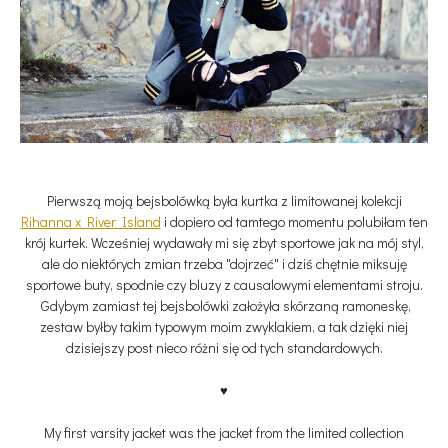
Pierwszą moją bejsbolówką była kurtka z limitowanej kolekcji
Rihanna x River Island
i dopiero od tamtego momentu polubiłam ten
krój kurtek. Wcześniej wydawały mi się zbyt sportowe jak na mój styl,
ale do niektórych zmian trzeba "dojrzeć" i dziś chętnie miksuję
sportowe buty, spodnie czy bluzy z causalowymi elementami stroju.
Gdybym zamiast tej bejsbolówki założyła skórzaną ramoneskę,
zestaw byłby takim typowym moim zwyklakiem, a tak dzięki niej
dzisiejszy post nieco różni się od tych standardowych.
♥
My first varsity jacket was the jacket from the limited collection