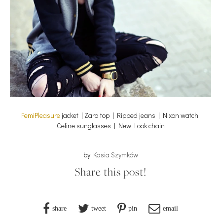
FemiPleasure
jacket | Zara top | Ripped jeans | Nixon watch |
Celine sunglasses | New Look chain
by
Kasia Szymków
Share this post!
share
tweet
pin
email