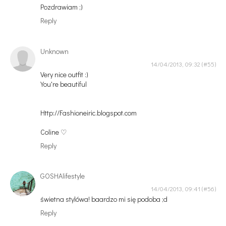
Pozdrawiam ;)
Reply
Unknown
14/04/2013, 09:32
Very nice outfit :)
You're beautiful
Http://Fashioneiric.blogspot.com
Coline ♡
Reply
GOSHAlifestyle
14/04/2013, 09:41
świetna stylówa! baardzo mi się podoba ;d
Reply