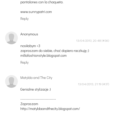
pantalones con la chaqueta.
www.sunnypatri.com
Reply
Anonymous
13/04/2013, 20:48
nosiłabym <3
zapraszam do siebie, choć dopiero raczkuję ;)
millafashionstyle.blogspot.com
Reply
Matylda and The City
13/04/2013, 21:19
Genialne stylizacje :)
----------------------------
Zapraszam
http://matyldaandthecity.blogspot.com/