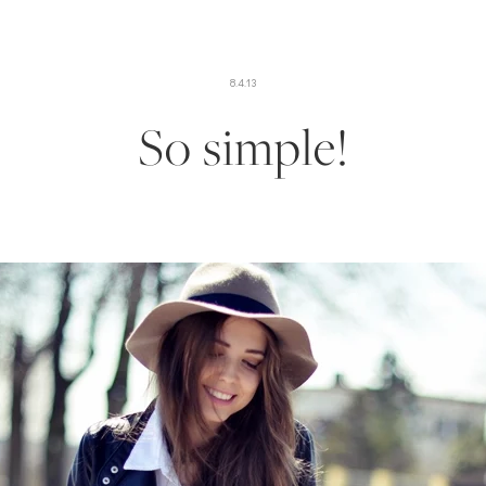
8.4.13
So simple!