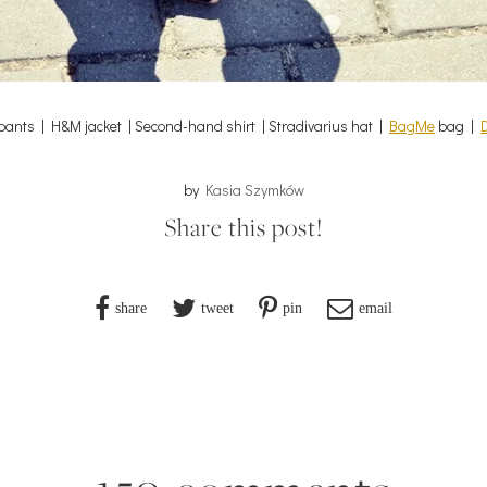
pants | H&M jacket | Second-hand shirt | Stradivarius hat |
BagMe
bag |
by
Kasia Szymków
Share this post!
share
tweet
pin
email