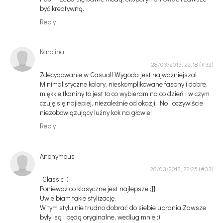
być kreatywną.
Reply
Karolina
28/03/2013, 22:18
Zdecydowanie w Casual! Wygoda jest najważniejsza!
Minimalistyczne kolory, nieskomplikowane fasony i dobre,
miękkie tkaniny to jest to co wybieram na co dzień i w czym
czuję się najlepiej, niezależnie od okazji. No i oczywiście
niezobowiązujący luźny kok na głowie!
Reply
Anonymous
28/03/2013, 22:25
-Classic :)
Ponieważ co klasyczne jest najlepsze ;]]
Uwielbiam takie stylizację.
W tym stylu nie trudno dobrać do siebie ubrania.Zawsze
były, są i będą oryginalne, według mnie ;)