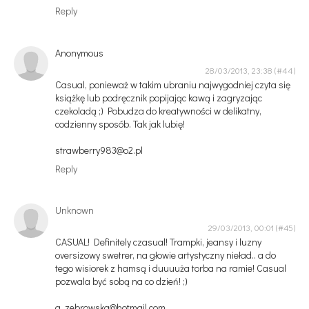
Reply
Anonymous
28/03/2013, 23:38
Casual, ponieważ w takim ubraniu najwygodniej czyta się
książkę lub podręcznik popijając kawą i zagryzając
czekoladą ;) Pobudza do kreatywności w delikatny,
codzienny sposób. Tak jak lubię!
strawberry983@o2.pl
Reply
Unknown
29/03/2013, 00:01
CASUAL! Definitely czasual! Trampki, jeansy i luzny
oversizowy swetrer, na głowie artystyczny nieład.. a do
tego wisiorek z hamsą i duuuuża torba na ramie! Casual
pozwala być sobą na co dzień! ;)
a_zebrowska@hotmail.com