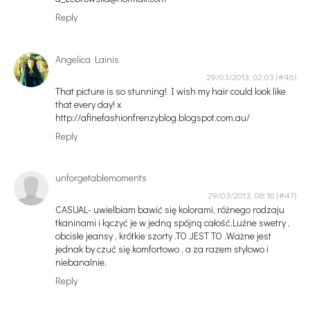
Reply
Angelica Lainis
29/03/2013, 02:03
That picture is so stunning! I wish my hair could look like
that every day! x
http://afinefashionfrenzyblog.blogspot.com.au/
Reply
unforgetablemoments
29/03/2013, 08:16
CASUAL- uwielbiam bawić się kolorami, różnego rodzaju
tkaninami i łączyć je w jedną spójną całość.Luźne swetry ,
obcisłe jeansy , krótkie szorty .TO JEST TO .Ważne jest
jednak by czuć się komfortowo , a za razem stylowo i
niebanalnie.
Reply