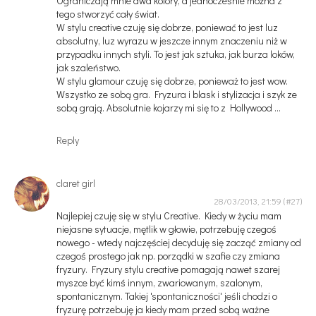
Ograniczają mnie dwa kolory, a jednocześnie można z
tego stworzyć cały świat.
W stylu creative czuję się dobrze, poniewać to jest luz
absolutny, luz wyrazu w jeszcze innym znaczeniu niż w
przypadku innych styli. To jest jak sztuka, jak burza loków,
jak szaleństwo.
W stylu glamour czuję się dobrze, ponieważ to jest wow.
Wszystko ze sobą gra. Fryzura i blask i stylizacja i szyk ze
sobą grają. Absolutnie kojarzy mi się to z Hollywood ...
Reply
claret girl
28/03/2013, 21:59
Najlepiej czuję się w stylu Creative. Kiedy w życiu mam
niejasne sytuacje, mętlik w głowie, potrzebuję czegoś
nowego - wtedy najczęściej decyduję się zacząć zmiany od
czegoś prostego jak np. porządki w szafie czy zmiana
fryzury. Fryzury stylu creative pomagają nawet szarej
myszce być kimś innym, zwariowanym, szalonym,
spontanicznym. Takiej 'spontaniczności' jeśli chodzi o
fryzurę potrzebuję ja kiedy mam przed sobą ważne