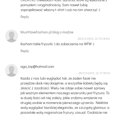
pomysłem i oryginalnością. Sam nawet lubię
zaprojektować własny t-shirt i coś na nim stworzyć ;)
Reply
MustHaveFashion.pl blog o modzie
28/03/2013, 22:15
Kocham takie fryzurki :) do zobaczenia na WFW :)
Reply
aga_tap@hotmail.com
28/03/2013, 22:17
Każda z nas lubi wyglądać tak, ze żaden facet nie
przejdzie obok niej obojętnie, a wszystkie kobiety będą się
złościć z zazdrości. Wielu nie zdaje sobie nawet sprawy
jak ważnym elementem naszego wizerunku jest fryzura. To
w dużej ilości od niej zależy, jakie zrobimy wrażenie na
drugiej osobie w momencie pierwszego ujrzenia. Niektóre
wolą wyglądać bardziej elegancko, ze szczyptą glamour, a
pozostałe wolą najprostsze fryzury, casual. Osobiście nie