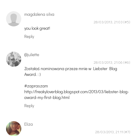
magdalena silva
28/03/2013, 21:03
you look great!
Reply
@juliette
28/03/2013, 21:06
Zostałaś nominowana przeze mnie w Liebster Blog
Award. : )
#zapraszam
http://freakyloverblog.blogspot.com/2013/03/liebster-blog-
award-my-first-blog.html
Reply
Eliza
28/03/2013, 21:11