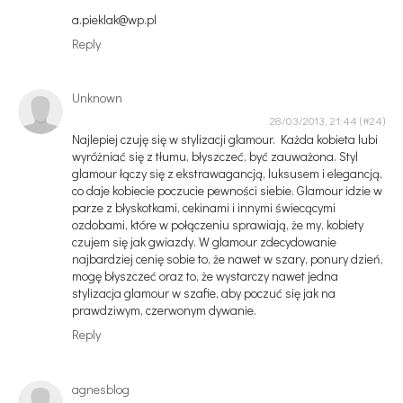
a.pieklak@wp.pl
Reply
Unknown
28/03/2013, 21:44
Najlepiej czuję się w stylizacji glamour. Każda kobieta lubi
wyróżniać się z tłumu, błyszczeć, być zauważona. Styl
glamour łączy się z ekstrawagancją, luksusem i elegancją,
co daje kobiecie poczucie pewności siebie. Glamour idzie w
parze z błyskotkami, cekinami i innymi świecącymi
ozdobami, które w połączeniu sprawiają, że my, kobiety
czujem się jak gwiazdy. W glamour zdecydowanie
najbardziej cenię sobie to, że nawet w szary, ponury dzień,
mogę błyszczeć oraz to, że wystarczy nawet jedna
stylizacja glamour w szafie, aby poczuć się jak na
prawdziwym, czerwonym dywanie.
Reply
agnesblog