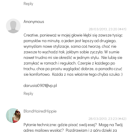
Reply
Anonymous
28/03/2013, 23:20
Creative, ponieważ w mojej głowie kłębi się zawsze tysiąc
pomysłów na minutę, a jeden jest lepszy od drugiego,
wymyślam nowe stylizacje, sama coś tworzę, choć nie
zawsze to wychodzi tak, jakbym sobie zyczyla. W sumie
nawet trudno mi sie określić w jednym stylu. Nie lubię sie
zamykać w ramach i regułach. Czerpie z każdego po
trochu, chce po prostu wyglądać dobrze, a ponadto czuć
sie komfortowo. Każda z nas właśnie tego chyba szuka :)
darusia0901@vp.pl
Reply
BlondHairedHippie
28/03/2013, 23:23
Pytanie techniczne: gdzie pisać swój esej? Mogę na Twój
adres mailowy wysłać? Pozdrawiam i z góry dzięki za