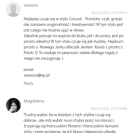
xxxxxiza
28/03/2013, 21:31
Najlepiej czuje się w stylu Casual . Prostota, szyk, gracja
ale zarazem oryginalność i kreatywność! W tym stylu jest
coś czego nie można ująć w słowa.
Idealnie pasuje na wyjście do klubu jak i do pracy, jest po
prostu idealny! W tym stylu czuje się jak Audrey Hepburn
prosto z Nowego Jorku albo jak Jestem Kasia z prosto z
Polski :D To nadaje mi pewności siebie dlatego nigdy z
niego nie zrezygnuje :)
email :
xxxxxiza@op.pl
Reply
Magdalena
28/03/2013, 21:31
Trudny wybór, bo w każdym z tych stylów czuję się
dobrze...ale mój wybór musi chyba paść na classic:)
Inspiruję się francuskimi filmami i francuskimi ikonami
stylu i mam wrażenie, że ich klasa i elegancja utkwiła