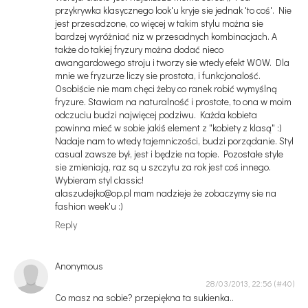
przykrywka klasycznego look'u kryje sie jednak 'to coś'. Nie
jest przesadzone, co więcej w takim stylu można sie
bardzej wyróżniać niz w przesadnych kombinacjach. A
także do takiej fryzury można dodać nieco
awangardowego stroju i tworzy sie wtedy efekt WOW. Dla
mnie we fryzurze liczy sie prostota, i funkcjonalość.
Osobiście nie mam chęci żeby co ranek robić wymyślną
fryzure. Stawiam na naturalność i prostote, to ona w moim
odczuciu budzi najwięcej podziwu. Każda kobieta
powinna mieć w sobie jakiś element z "kobiety z klasą" :)
Nadaje nam to wtedy tajemniczości, budzi porządanie. Styl
casual zawsze był, jest i będzie na topie. Pozostałe style
sie zmieniają, raz są u szczytu za rok jest coś innego.
Wybieram styl classic!
alaszudejko@op.pl mam nadzieje że zobaczymy sie na
fashion week'u :)
Reply
Anonymous
28/03/2013, 22:56
Co masz na sobie? przepiękna ta sukienka..