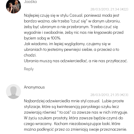
Joaśka
28/03/2013, 21:34
Najlepiej czuję się w stylu Casual, ponieważ moda jest
bardzo ważna, ale trzeba "czuć się" w danym ubraniu,
żeby być ubranym a nie przebranym. Trzeba czuć się
wygodnie i swobodnie, żeby nic nas nie krępowało przed
byciem sobą w 100%.
Jak wiadomo, im lepiej wyglądamy, czujemy się w
ubraniach to jesteśmy pewniejsi siebie, a przecież o to
chodzi.
Ubrania muszą nas odzwierciedlać, a nie nas przytłaczać.
Reply
Anonymous
28/03/2013, 21:35
Najbardziej odzwierciedla mnie styl casual. Lubie proste
stylizacje, które są kwintesencją paryskiego szyku lecz
zawierają również " to coś" co zawsze nas w nich intryguje.
W życiu szukam prostoty, która zawsze będzie czymś do
czego wracamy. Kocham niezobowiązujące looki, które
można podkręcić przez co zmieniają swoje przeznaczenie.