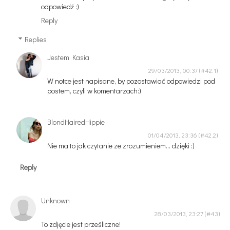
odpowiedź :)
Reply
Replies
Jestem Kasia
29/03/2013, 00:37
W notce jest napisane, by pozostawiać odpowiedzi pod
postem, czyli w komentarzach:)
BlondHairedHippie
01/04/2013, 23:36
Nie ma to jak czytanie ze zrozumieniem... dzięki :)
Reply
Unknown
28/03/2013, 23:27
To zdjęcie jest prześliczne!