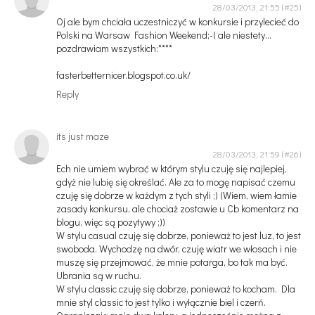
28/03/2013, 21:55
Oj ale bym chciała uczestniczyć w konkursie i przylecieć do
Polski na Warsaw Fashion Weekend;-( ale niestety...
pozdrawiam wszystkich:****
fasterbetternicer.blogspot.co.uk/
Reply
its just maze
28/03/2013, 21:59
Ech nie umiem wybrać w którym stylu czuję się najlepiej,
gdyż nie lubię się określać. Ale za to mogę napisać czemu
czuję się dobrze w każdym z tych styli ;) (Wiem, wiem łamie
zasady konkursu, ale chociaż zostawie u Cb komentarz na
blogu, więc są pozytywy ;))
W stylu casual czuję się dobrze, ponieważ to jest luz, to jest
swoboda. Wychodzę na dwór, czuję wiatr we włosach i nie
muszę się przejmować, że mnie potarga, bo tak ma być.
Ubrania są w ruchu.
W stylu classic czuję się dobrze, ponieważ to kocham. Dla
mnie styl classic to jest tylko i wyłącznie biel i czerń.