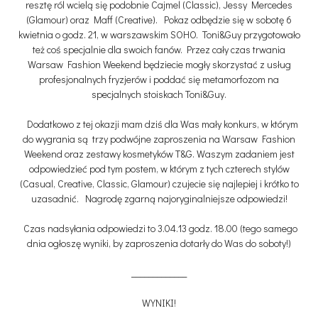
resztę ról wcielą się podobnie Cajmel (Classic), Jessy Mercedes
(Glamour) oraz Maff (Creative). Pokaz odbędzie się w sobotę 6
kwietnia o godz. 21, w warszawskim SOHO. Toni&Guy przygotowało
też coś specjalnie dla swoich fanów. Przez cały czas trwania
Warsaw Fashion Weekend będziecie mogły skorzystać z usług
profesjonalnych fryzjerów i poddać się metamorfozom na
specjalnych stoiskach Toni&Guy.
Dodatkowo z tej okazji mam dziś dla Was mały konkurs, w którym
do wygrania są trzy podwójne zaproszenia na Warsaw Fashion
Weekend oraz zestawy kosmetyków T&G. Waszym zadaniem jest
odpowiedzieć pod tym postem, w którym z tych czterech stylów
(Casual, Creative, Classic, Glamour) czujecie się najlepiej i krótko to
uzasadnić. Nagrodę zgarną najoryginalniejsze odpowiedzi!
Czas nadsyłania odpowiedzi to 3.04.13 godz. 18.00 (tego samego
dnia ogłoszę wyniki, by zaproszenia dotarły do Was do soboty!)
_____________
WYNIKI!