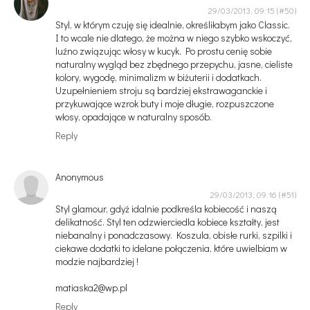
29/03/2013, 09:15
Styl, w którym czuję się idealnie, określiłabym jako Classic.
I to wcale nie dlatego, że można w niego szybko wskoczyć,
luźno związując włosy w kucyk. Po prostu cenię sobie
naturalny wygląd bez zbędnego przepychu, jasne, cieliste
kolory, wygodę, minimalizm w biżuterii i dodatkach.
Uzupełnieniem stroju są bardziej ekstrawaganckie i
przykuwające wzrok buty i moje długie, rozpuszczone
włosy, opadające w naturalny sposób.
Reply
Anonymous
29/03/2013, 09:16
Styl glamour, gdyż idalnie podkreśla kobiecość i naszą
delikatność. Styl ten odzwierciedla kobiece kształty, jest
niebanalny i ponadczasowy. Koszula, obisłe rurki, szpilki i
ciekawe dodatki to idelane połączenia, które uwielbiam w
modzie najbardziej !
matiaska2@wp.pl
Reply