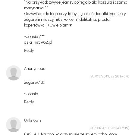
`Na przykład: zwykłe jeansy do tego biała koszula i czarna
marynarka *.*
Oczywiście do tego przydałby się jakieś dodatki typu złoty
zegarem i naszyjnik z kotkiem i delikatna, prosta
kopertówka ;)) Uwielbiam ♥
~Joasia ;***
asia_ns5@o2.pl
Reply
Anonymous
28/03/2013, 22:28
zegarek* :)))
~Joasia
Reply
Unknown
28/03/2013, 22:34
CASUAL! Na ogół kojarzy mi się ze stylem boho, który