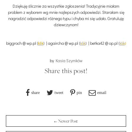
Dziękuję ślicznie za wszystkie zgłoszenia! Tradycyjnie miałam
problem z wyborem wg mnie najlepszych odpowiedzi. Starałam się
nagrodzić odpowiedzi różnego typu i chyba mi się udało. Gratuluję
dziewczynom!
biggroch @ wp.pl (
klik
) | agaircha @ wp.pl (
klik
) | betka42 @ op.pl (
klik
)
by
Kasia Szymków
Share this post!
share
tweet
pin
email
← Newer Post