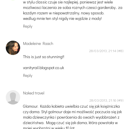
w stylu classic czuje sie najlepiej, poniewaz jest wiele
mozliwosci laczenia ze soba roznych czesci garderoby.. za
kazdym razem w niepowatrzalny, nowy sposob.
wedlug mnie ten styl nigdy nie wyjdzie z mody!
Reply
Madeleine Roach
28/03/2013, 21:14
This is just so stunning!!
vanityrail.blogspot.co.uk
Reply
Naked travel
28/03/2013, 21:16
Glamour. Każda kobieta uwielbia czuć się jak księżniczka
czy dama. Styl galmour daje mi możliwość poczucia się jak
mała dziewczynka i powrócenia do swoich wyobbrażeń z
dzieciństwa. Mogę czuć się jak dama, która powstała w
mojej wyobraźni w wieku 10 lat.