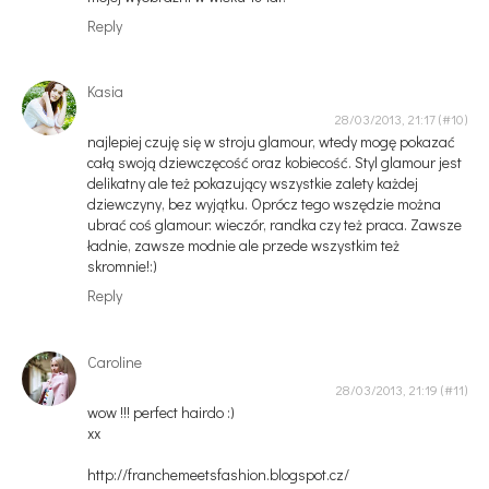
Reply
Kasia
28/03/2013, 21:17
najlepiej czuję się w stroju glamour, wtedy mogę pokazać
całą swoją dziewczęcość oraz kobiecość. Styl glamour jest
delikatny ale też pokazujący wszystkie zalety każdej
dziewczyny, bez wyjątku. Oprócz tego wszędzie można
ubrać coś glamour: wieczór, randka czy też praca. Zawsze
ładnie, zawsze modnie ale przede wszystkim też
skromnie!:)
Reply
Caroline
28/03/2013, 21:19
wow !!! perfect hairdo :)
xx
http://franchemeetsfashion.blogspot.cz/