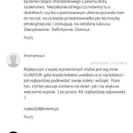
łączenie czegoś standardowego z pewną dozą
szaleństwa. Niezależnie od tego czy mówimy tu o
dodatkach, czy też o podstawowym ubiorze pozwala nam
on na coś, na co każda przedstawicielka płci tej troszkę
atrakcyjniejszej :) zasługuję, na odrobinę luksusu.
Zdecydowanie. Definitywnie. Glamour.
Reply
Anonymous
28/03/2013, 21:32
Najlepszym z wyżej wymienionych stylów jest wg mnie
GLAMOUR, gdyż każda kobieta uwielbia czuć się kobieco i
jak najbardziej podkreślać swoje zalety i wdzięki. Poza
tym, styl ten pasuje zarówno na dzień, jak i na większe
wieczorne wyjście. I po prostu MI najbardziej odpowiada
:)
najka324@interia.pl
Reply