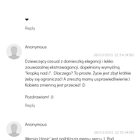
❤
Reply
Anonymous
28/03/2013, 22:54
Dziewczęcy casual z domieszką elegancji i lekko
zauważalnej ekstrawagancji, dopełniony wymyślną
"kropką nad i". Dlaczego? To proste. Życie jest zbyt krótkie
żeby się ograniczać! A zresztą mamy usprawiedliwienie:)
Kobieta zmienną jest przecież! :D
Pozdrawiam! :))
Reply
Anonymous
28/03/2013, 22:55
Wersja 'clasic' jest najbliższa memu sercu ;) Pod