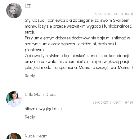
LED
29/03/2013, 08:21
Styl Casual, ponieważ dla zabieganej za swoim Skarbem
mamy, liczy się przede wszystkim wygoda i funkcjonalność
stroju.
Przy umiejętnym doborze dodatków nie daje mi zniknąć w
szarym tłumie oraz gąszczu zjeżdżalni, drabinek i
piaskownic.
Zabawa tym stylem, daje nieskończoną liczbę kombinacji
oraz nie pozwala mi zapomnieć o mojej największej pasji
jaką jest moda ...a spełniona Mama to szczęśliwa Mama :)
Reply
Little Glam Dress
29/03/2013, 09:14
ślicznie wyglądasz:)
Reply
Nude Heart