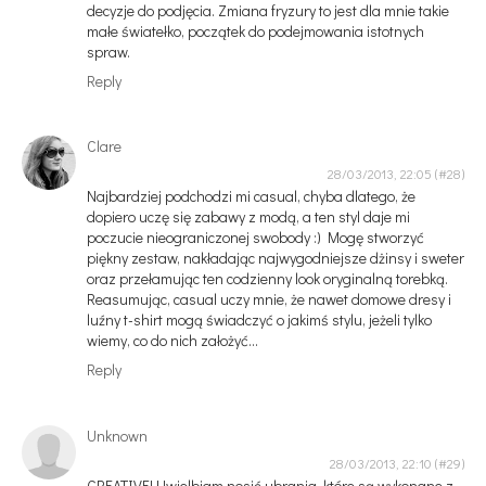
decyzje do podjęcia. Zmiana fryzury to jest dla mnie takie
małe światełko, początek do podejmowania istotnych
spraw.
Reply
Clare
28/03/2013, 22:05
Najbardziej podchodzi mi casual, chyba dlatego, że
dopiero uczę się zabawy z modą, a ten styl daje mi
poczucie nieograniczonej swobody :) Mogę stworzyć
piękny zestaw, nakładając najwygodniejsze dżinsy i sweter
oraz przełamując ten codzienny look oryginalną torebką.
Reasumując, casual uczy mnie, że nawet domowe dresy i
luźny t-shirt mogą świadczyć o jakimś stylu, jeżeli tylko
wiemy, co do nich założyć...
Reply
Unknown
28/03/2013, 22:10
CREATIVE! Uwielbiam nosić ubrania, które są wykonane z