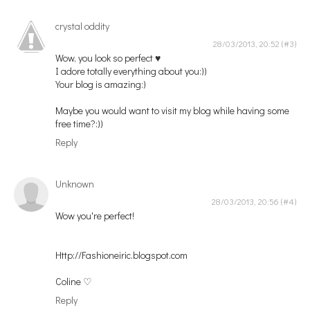
crystal oddity
28/03/2013, 20:52
Wow, you look so perfect ♥
I adore totally everything about you:))
Your blog is amazing:)
Maybe you would want to visit my blog while having some
free time?:))
Reply
Unknown
28/03/2013, 20:56
Wow you're perfect!
Http://Fashioneiric.blogspot.com
Coline ♡
Reply