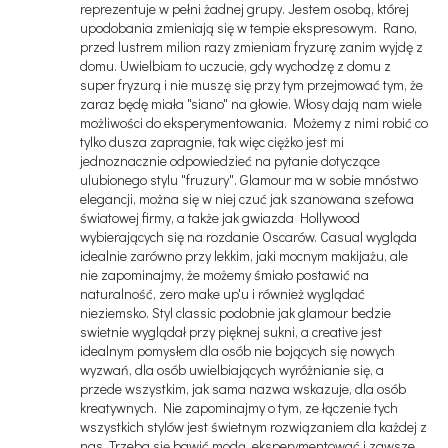
reprezentuje w pełni żadnej grupy. Jestem osobą, której
upodobania zmieniają się w tempie ekspresowym. Rano,
przed lustrem milion razy zmieniam fryzurę zanim wyjdę z
domu. Uwielbiam to uczucie, gdy wychodzę z domu z
super fryzurą i nie muszę się przy tym przejmować tym, że
zaraz będę miała "siano" na głowie. Włosy dają nam wiele
możliwości do eksperymentowania. Możemy z nimi robić co
tylko dusza zapragnie, tak więc ciężko jest mi
jednoznacznie odpowiedzieć na pytanie dotyczące
ulubionego stylu "fruzury". Glamour ma w sobie mnóstwo
elegancji, można się w niej czuć jak szanowana szefowa
światowej firmy, a także jak gwiazda Hollywood
wybierających się na rozdanie Oscarów. Casual wygląda
idealnie zarówno przy lekkim, jaki mocnym makijażu, ale
nie zapominajmy, że możemy śmiało postawić na
naturalność, zero make up'u i również wyglądać
nieziemsko. Styl classic podobnie jak glamour bedzie
swietnie wyglądał przy pięknej sukni, a creative jest
idealnym pomysłem dla osób nie bojących się nowych
wyzwań, dla osób uwielbiających wyróżnianie się, a
przede wszystkim, jak sama nazwa wskazuje, dla osób
kreatywnych. Nie zapominajmy o tym, ze łączenie tych
wszystkich stylów jest świetnym rozwiązaniem dla każdej z
nas. Trzeba się bawić modą, eksperymentować i zawsze