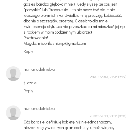
gdzieś bardzo głęboko mnie:) Kiedy słyszę, że coś jest
"paryskie" lub "francuskie" - to nie może być dla mnie
lepszego przymiotnika. Uwielbiam tę precyzję, kobiecość,
dbanie o szczegóły, prostotę. Classic to dla mnie
kwintesencja stylu...co nie przeszkadza mi mieszkać jej np.
z rockiem w moim codziennym ubiorze:)
Pozdrowienia!
Magda, midorifashionpl@gmail.com
Reply
humanadelniebla
28/03/2013, 21:31
ślicznie!
Reply
humanadelniebla
28/03/2013, 21:31
Cóż bardziej definiuję kobietę niż niejednoznaczny,
niezamknięty w ostrych granicach styl umożliwiający