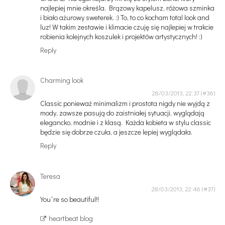
najlepiej mnie określa. Brązowy kapelusz, różowa szminka
i biało ażurowy sweterek. :) To, to co kocham total look and
luz! W takim zestawie i klimacie czuję się najlepiej w trakcie
robienia kolejnych koszulek i projektów artystycznych! :)
Reply
Charming look
28/03/2013, 22:37
Classic ponieważ minimalizm i prostota nigdy nie wyjdą z
mody, zawsze pasują do zaistniałej sytuacji, wyglądają
elegancko, modnie i z klasą. Każda kobieta w stylu classic
będzie się dobrze czuła, a jeszcze lepiej wyglądała.
Reply
Teresa
28/03/2013, 22:46
You´re so beautiful!!
heartbeat blog