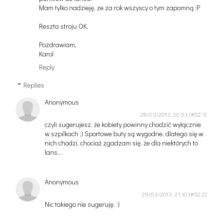
Mam tylko nadzieję, ze za rok wszyscy o tym zapomną :P
Reszta stroju OK.
Pozdrawiam,
Karol
Reply
Replies
Anonymous
28/03/2013, 20:53
czyli sugerujesz, że kobiety powinny chodzić wyłącznie
w szpilkach ;) Sportowe buty są wygodne, dlatego się w
nich chodzi, chociaż zgadzam się, że dla niektórych to
lans...
Anonymous
29/03/2013, 21:10
Nic takiego nie sugeruję. :)