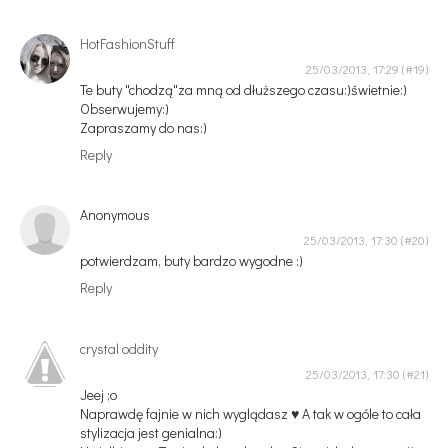
HotFashionStuff
25/03/2013, 17:29
Te buty "chodzą"za mną od dłuższego czasu:)świetnie:)
Obserwujemy:)
Zapraszamy do nas:)
Reply
Anonymous
25/03/2013, 17:30
potwierdzam, buty bardzo wygodne :)
Reply
crystal oddity
25/03/2013, 17:30
Jeej ;o
Naprawdę fajnie w nich wyglądasz ♥ A tak w ogóle to cała
stylizacja jest genialna:)