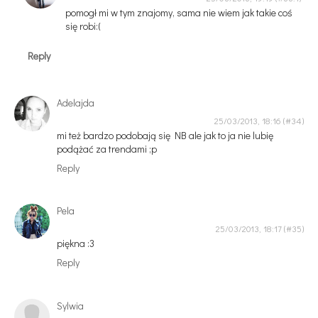
pomogł mi w tym znajomy, sama nie wiem jak takie coś
się robi:(
Reply
Adelajda
25/03/2013, 18:16
mi też bardzo podobają się NB ale jak to ja nie lubię
podążać za trendami ;p
Reply
Pela
25/03/2013, 18:17
piękna :3
Reply
Sylwia