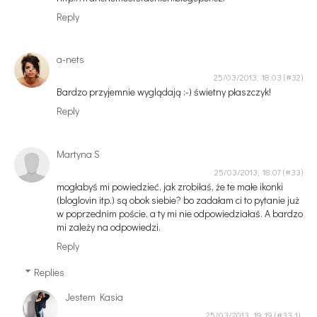
Reply
a-nets
25/03/2013, 18:03
Bardzo przyjemnie wyglądają :-) świetny płaszczyk!
Reply
Martyna S
25/03/2013, 18:07
mogłabyś mi powiedzieć, jak zrobiłaś, że te małe ikonki
(bloglovin itp.) są obok siebie? bo zadałam ci to pytanie już
w poprzednim poście, a ty mi nie odpowiedziałaś. A bardzo
mi zależy na odpowiedzi.
Reply
Replies
Jestem Kasia
25/03/2013, 19:19