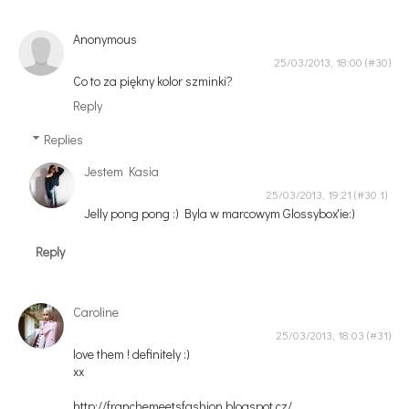
Anonymous
25/03/2013, 18:00
Co to za piękny kolor szminki?
Reply
Replies
Jestem Kasia
25/03/2013, 19:21
Jelly pong pong :) Byla w marcowym Glossybox'ie:)
Reply
Caroline
25/03/2013, 18:03
love them ! definitely :)
xx
http://franchemeetsfashion.blogspot.cz/