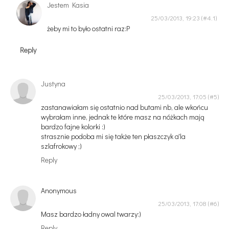
Jestem Kasia
25/03/2013, 19:23
żeby mi to było ostatni raz:P
Reply
Justyna
25/03/2013, 17:05
zastanawiałam się ostatnio nad butami nb, ale wkońcu
wybrałam inne, jednak te które masz na nóżkach mają
bardzo fajne kolorki :)
strasznie podoba mi się także ten płaszczyk a'la
szlafrokowy ;)
Reply
Anonymous
25/03/2013, 17:08
Masz bardzo ładny owal twarzy:)
Reply