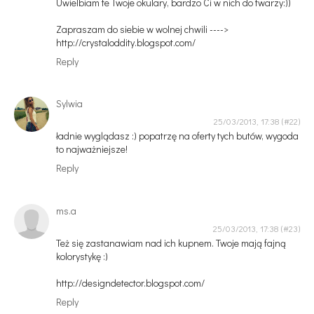
Uwielbiam te Twoje okulary, bardzo Ci w nich do twarzy:))
Zapraszam do siebie w wolnej chwili ---->
http://crystaloddity.blogspot.com/
Reply
Sylwia
25/03/2013, 17:38
ładnie wyglądasz :) popatrzę na oferty tych butów, wygoda
to najważniejsze!
Reply
ms.a
25/03/2013, 17:38
Też się zastanawiam nad ich kupnem. Twoje mają fajną
kolorystykę :)
http://designdetector.blogspot.com/
Reply