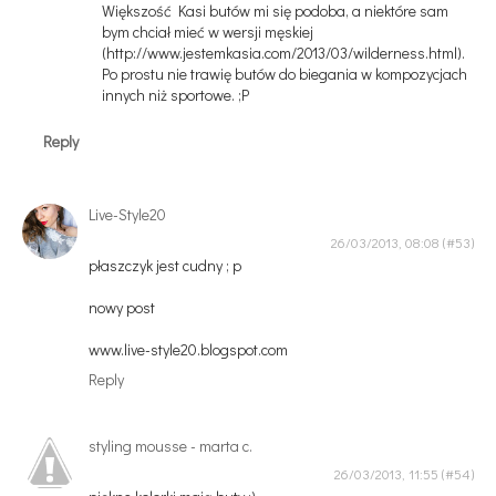
Większość Kasi butów mi się podoba, a niektóre sam
bym chciał mieć w wersji męskiej
(http://www.jestemkasia.com/2013/03/wilderness.html).
Po prostu nie trawię butów do biegania w kompozycjach
innych niż sportowe. ;P
Reply
Live-Style20
26/03/2013, 08:08
płaszczyk jest cudny ; p
nowy post
www.live-style20.blogspot.com
Reply
styling mousse - marta c.
26/03/2013, 11:55