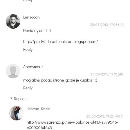
Lensooon
25/03/2013, 17:08
Genialny outfit :)
http://prettylittlefashionistaa.blogspot.com/
Reply
Anonymous
25/03/2013, 17:10
mogłabyś podać stronę, gdzie je kupiłaś? :)
Reply
Replies
Jestem Kasia
25/03/2013, 19:22
http://www.sarenza.pl/new-balance-ul410-s779546-
p0000064645