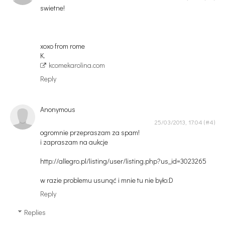
swietne!
xoxo from rome
K.
kcomekarolina.com
Reply
Anonymous
25/03/2013, 17:04
ogromnie przepraszam za spam!
i zapraszam na aukcje
http://allegro.pl/listing/user/listing.php?us_id=3023265
w razie problemu usunąć i mnie tu nie było:D
Reply
Replies