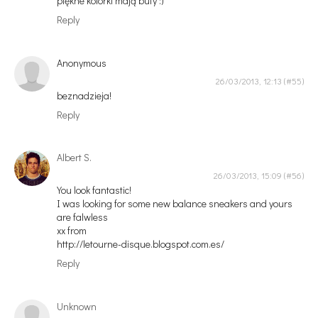
piękne kolorki mają buty :)
Reply
Anonymous
26/03/2013, 12:13
beznadzieja!
Reply
Albert S.
26/03/2013, 15:09
You look fantastic!
I was looking for some new balance sneakers and yours
are falwless
xx from
http://letourne-disque.blogspot.com.es/
Reply
Unknown