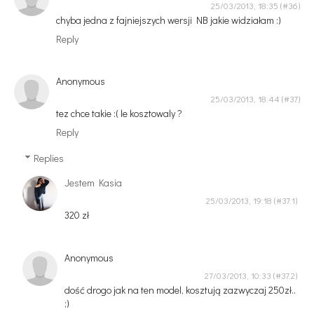
25/03/2013, 18:35
chyba jedna z fajniejszych wersji NB jakie widziałam :)
Reply
Anonymous
25/03/2013, 18:44
tez chce takie :( le kosztowaly ?
Reply
Replies
Jestem Kasia
25/03/2013, 19:18
320 zł
Anonymous
27/03/2013, 10:33
dość drogo jak na ten model, kosztują zazwyczaj 250zł..
;)