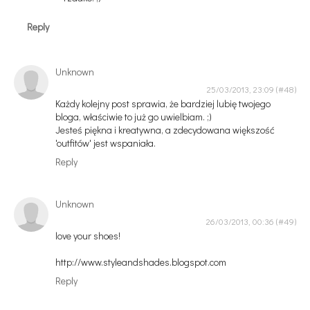
Reply
Unknown
25/03/2013, 23:09
Każdy kolejny post sprawia, że bardziej lubię twojego
bloga, właściwie to już go uwielbiam. ;)
Jesteś piękna i kreatywna, a zdecydowana większość
'outfitów' jest wspaniała.
Reply
Unknown
26/03/2013, 00:36
love your shoes!
http://www.styleandshades.blogspot.com
Reply