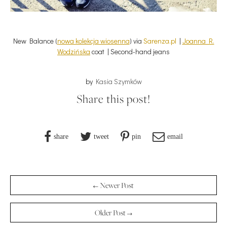
New Balance (
nowa kolekcja wiosenna
) via
Sarenza.pl
|
Joanna R.
Wodzińska
coat | Second-hand jeans
by
Kasia Szymków
Share this post!
share
tweet
pin
email
← Newer Post
Older Post →