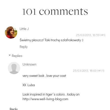
101 comments
Little J
25/03/2013, 16:59
Świetny płaszcz! Taki trochę szlafrokowaty :)
Reply
Replies
Unknown
25/03/2013, 18:00
very sweet look , love your coat
XX Luba
Look inspired in tiger´s colors , today on
http://www.well-living-blog.com
Reply