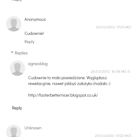
Anonymous
25/03/2013, 17:01
Cudownie!
Reply
Replies
agnesblog
26/03/2013, 10:08
Cudownie to mało powiedziane. Wyglądasz
rewelacyjnie, nawet jakbyś założyła chodaki;-)
http://fasterbetternicer.blogspot.co.uk/
Reply
Unknown
25/03/2013, 17:02