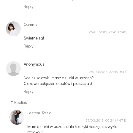
Reply
Cammy
25/03/2013, 21:49
Świetne są!
Reply
Anonymous
25/03/2013, 22:45
Nosisz kolczyki, masz dziurki w uszach?
Ciekawe połączenie butów i płaszcza :)
Reply
Replies
Jestem Kasia
27/03/2013, 00:24
Mam dziurki w uszach, ale kolczyki noszę niezwykle
rzadko. ;)