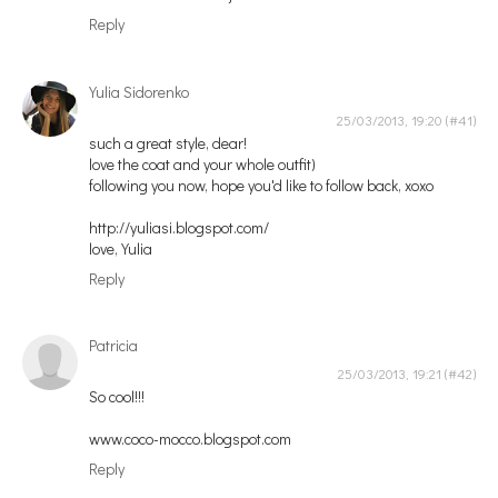
Reply
Yulia Sidorenko
25/03/2013, 19:20
such a great style, dear!
love the coat and your whole outfit)
following you now, hope you'd like to follow back, xoxo
http://yuliasi.blogspot.com/
love, Yulia
Reply
Patricia
25/03/2013, 19:21
So cool!!!
www.coco-mocco.blogspot.com
Reply