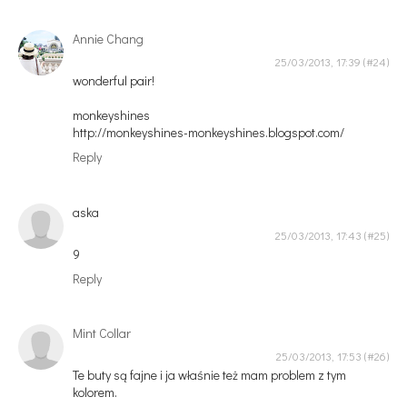
Annie Chang
25/03/2013, 17:39
wonderful pair!
monkeyshines
http://monkeyshines-monkeyshines.blogspot.com/
Reply
aska
25/03/2013, 17:43
9
Reply
Mint Collar
25/03/2013, 17:53
Te buty są fajne i ja właśnie też mam problem z tym
kolorem.