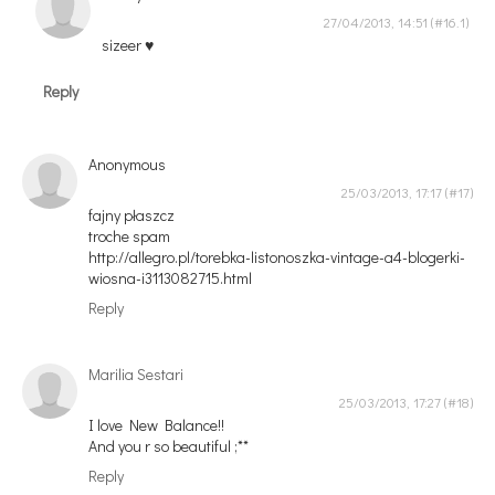
27/04/2013, 14:51
sizeer ♥
Reply
Anonymous
25/03/2013, 17:17
fajny płaszcz
troche spam
http://allegro.pl/torebka-listonoszka-vintage-a4-blogerki-
wiosna-i3113082715.html
Reply
Marilia Sestari
25/03/2013, 17:27
I love New Balance!!
And you r so beautiful ;**
Reply