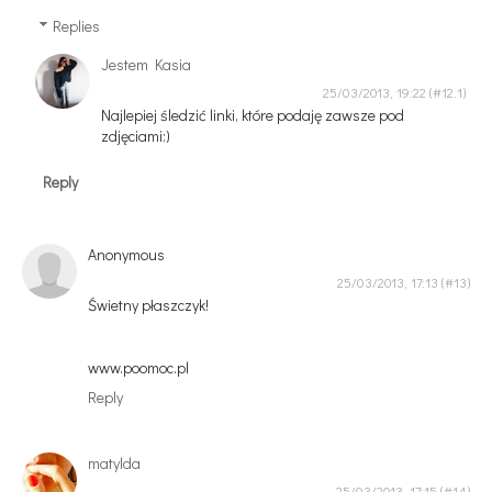
Replies
Jestem Kasia
25/03/2013, 19:22
Najlepiej śledzić linki, które podaję zawsze pod
zdjęciami:)
Reply
Anonymous
25/03/2013, 17:13
Świetny płaszczyk!
www.poomoc.pl
Reply
matylda
25/03/2013, 17:15