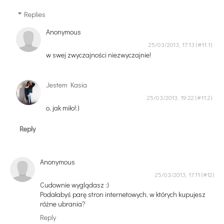
Replies
Anonymous
25/03/2013, 17:13
w swej zwyczajności niezwyczajnie!
Jestem Kasia
25/03/2013, 19:22
o, jak miło!:)
Reply
Anonymous
25/03/2013, 17:11
Cudownie wyglądasz :)
Podałabyś parę stron internetowych, w których kupujesz
różne ubrania?
Reply