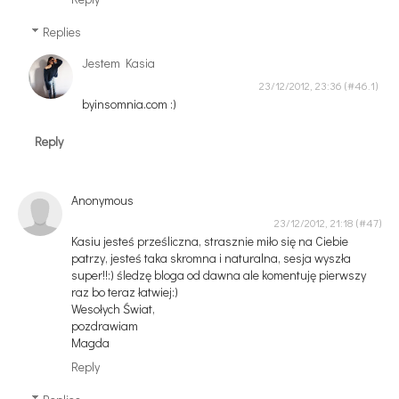
Replies
Jestem Kasia
23/12/2012, 23:36
byinsomnia.com :)
Reply
Anonymous
23/12/2012, 21:18
Kasiu jesteś prześliczna, strasznie miło się na Ciebie
patrzy, jesteś taka skromna i naturalna, sesja wyszła
super!!:) śledzę bloga od dawna ale komentuję pierwszy
raz bo teraz łatwiej:)
Wesołych Świat,
pozdrawiam
Magda
Reply