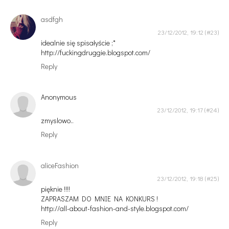
asdfgh
23/12/2012, 19:12
idealnie się spisałyście ;*
http://fuckingdruggie.blogspot.com/
Reply
Anonymous
23/12/2012, 19:17
zmyslowo..
Reply
aliceFashion
23/12/2012, 19:18
pięknie !!!!
ZAPRASZAM DO MNIE NA KONKURS !
http://all-about-fashion-and-style.blogspot.com/
Reply