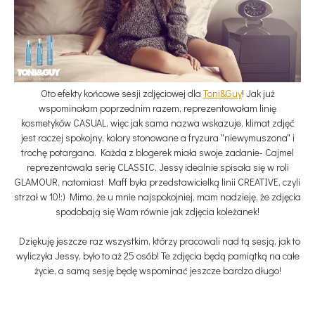
Oto efekty końcowe sesji zdjęciowej dla
Toni&Guy
! Jak już
wspominałam poprzednim razem, reprezentowałam linię
kosmetyków CASUAL, więc jak sama nazwa wskazuje, klimat zdjęć
jest raczej spokojny, kolory stonowane a fryzura "niewymuszona" i
trochę potargana. Każda z blogerek miała swoje zadanie- Cajmel
reprezentowala serię CLASSIC, Jessy idealnie spisała się w roli
GLAMOUR, natomiast Maff była przedstawicielką linii CREATIVE, czyli
strzał w 10!:) Mimo, że u mnie najspokojniej, mam nadzieję, że zdjęcia
spodobają się Wam równie jak zdjęcia koleżanek!
Dziękuję jeszcze raz wszystkim, którzy pracowali nad tą sesją, jak to
wyliczyła Jessy, było to aż 25 osób! Te zdjęcia będą pamiątką na całe
życie, a samą sesję będę wspominać jeszcze bardzo długo!