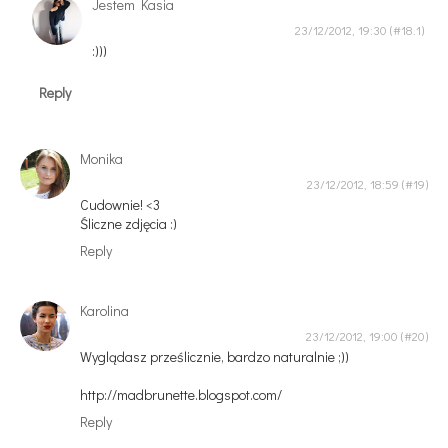
Jestem Kasia
23/12/2012, 19:30
:)))
Reply
Monika
23/12/2012, 18:59
Cudownie! <3
Śliczne zdjęcia :)
Reply
Karolina
23/12/2012, 19:00
Wyglądasz prześlicznie, bardzo naturalnie ;))
http://madbrunette.blogspot.com/
Reply