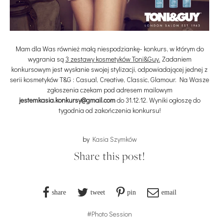
Mam dla Was również małą niespodziankę- konkurs, w którym do
wygrania są
3 zestawy kosmetyków Toni&Guy.
Zadaniem
konkursowym jest wysłanie swojej stylizacji, odpowiadającej jednej z
serii kosmetyków T&G : Casual, Creative, Classic, Glamour. Na Wasze
zgłoszenia czekam pod adresem mailowym
jestemkasia.konkursy@gmail.com
do 31.12.12. Wyniki ogłoszę do
tygodnia od zakończenia konkursu!
by
Kasia Szymków
Share this post!
share
tweet
pin
email
#Photo Session