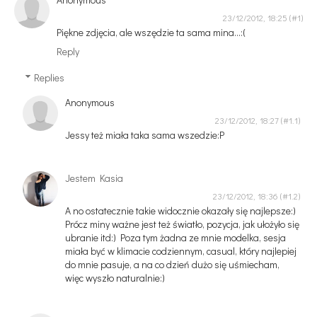
23/12/2012, 18:25
Piękne zdjęcia, ale wszędzie ta sama mina...:(
Reply
Replies
Anonymous
23/12/2012, 18:27
Jessy też miała taka sama wszedzie:P
Jestem Kasia
23/12/2012, 18:36
A no ostatecznie takie widocznie okazały się najlepsze:)
Prócz miny ważne jest też światło, pozycja, jak ułożyło się
ubranie itd:) Poza tym żadna ze mnie modelka, sesja
miała być w klimacie codziennym, casual, który najlepiej
do mnie pasuje, a na co dzień dużo się uśmiecham,
więc wyszło naturalnie:)