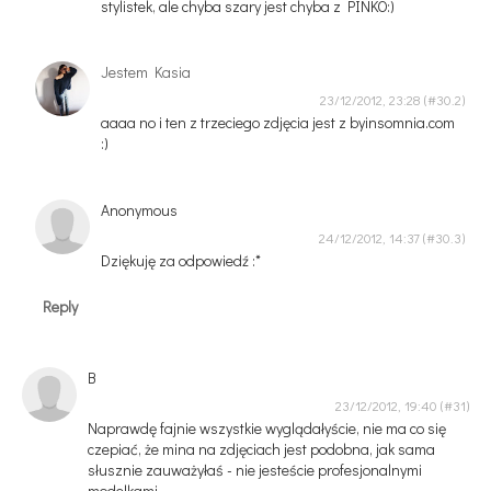
stylistek, ale chyba szary jest chyba z PINKO:)
Jestem Kasia
23/12/2012, 23:28
aaaa no i ten z trzeciego zdjęcia jest z byinsomnia.com
:)
Anonymous
24/12/2012, 14:37
Dziękuję za odpowiedź :*
Reply
B
23/12/2012, 19:40
Naprawdę fajnie wszystkie wyglądałyście, nie ma co się
czepiać, że mina na zdjęciach jest podobna, jak sama
słusznie zauważyłaś - nie jesteście profesjonalnymi
modelkami.