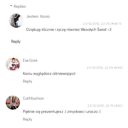
Replies
Jestem Kasia
23/12/2012, 23:35
Dziękuję ślicznie i życzę również Wesołych Świat <3
Reply
Eve Gore
23/12/2012, 22:09
Kasiu wyglądasz olśniewająco!
Reply
Cathfashion
23/12/2012, 22:15
Pięknie się prezentujesz ;) zmysłowo i uroczo ;)
Reply