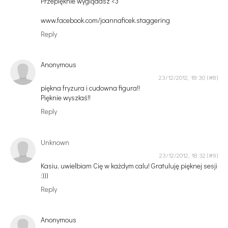
Przepięknie wyglądasz <3
www.facebook.com/joannaficek.staggering
Reply
Anonymous
23/12/2012, 18:30
piękna fryzura i cudowna figura!!
Pięknie wyszłaś!!
Reply
Unknown
23/12/2012, 18:32
Kasiu, uwielbiam Cię w każdym calu! Gratuluję pięknej sesji
:)))
Reply
Anonymous