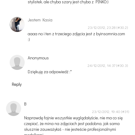
stylistek, ale chyba szary jest chyba z PINKO:)
Jestem Kasia
23/12/2012, 23:28
aaaa no i ten z trzeciego zdjęcia jest z byinsomnia.com
:)
Anonymous
24/12/2012, 14:37
Dziękuję za odpowiedź :*
Reply
B
23/12/2012, 19:40
Naprawdę fajnie wszystkie wyglądałyście, nie ma co się
czepiać, że mina na zdjęciach jest podobna, jak sama
słusznie zauważyłaś - nie jesteście profesjonalnymi
modelkami.