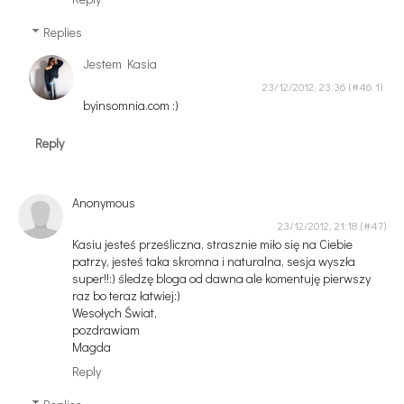
Replies
Jestem Kasia
23/12/2012, 23:36
byinsomnia.com :)
Reply
Anonymous
23/12/2012, 21:18
Kasiu jesteś prześliczna, strasznie miło się na Ciebie
patrzy, jesteś taka skromna i naturalna, sesja wyszła
super!!:) śledzę bloga od dawna ale komentuję pierwszy
raz bo teraz łatwiej:)
Wesołych Świat,
pozdrawiam
Magda
Reply