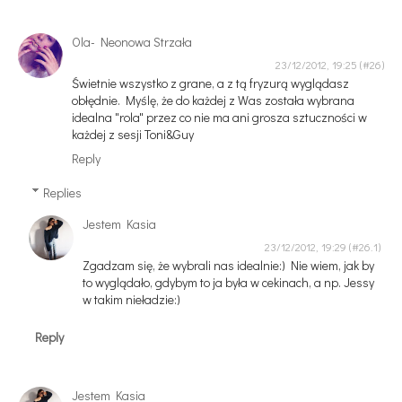
Ola- Neonowa Strzała
23/12/2012, 19:25
Świetnie wszystko z grane, a z tą fryzurą wyglądasz
obłędnie. Myślę, że do każdej z Was została wybrana
idealna "rola" przez co nie ma ani grosza sztuczności w
każdej z sesji Toni&Guy
Reply
Replies
Jestem Kasia
23/12/2012, 19:29
Zgadzam się, że wybrali nas idealnie:) Nie wiem, jak by
to wyglądało, gdybym to ja była w cekinach, a np. Jessy
w takim nieładzie:)
Reply
Jestem Kasia