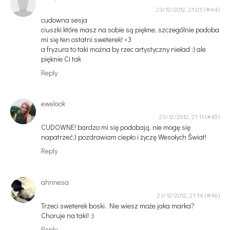
23/12/2012, 21:05
cudowna sesja
ciuszki które masz na sobie są piękne, szczególnie podoba
mi się ten ostatni sweterek! <3
a fryzura to taki można by rzec artystyczny nieład :) ale
pięknie Ci tak
Reply
ewelook
23/12/2012, 21:11
CUDOWNE! bardzo mi się podobają, nie mogę się
napatrzeć;) pozdrawiam ciepło i życzę Wesołych Świat!
Reply
ahnnesa
23/12/2012, 21:14
Trzeci sweterek boski. Nie wiesz może jaka marka?
Choruje na taki! :)
Reply