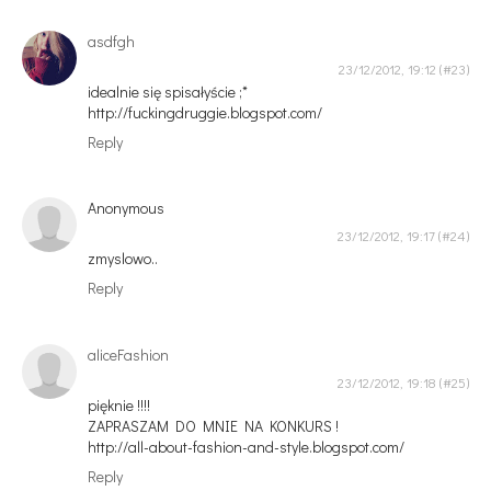
asdfgh
23/12/2012, 19:12
idealnie się spisałyście ;*
http://fuckingdruggie.blogspot.com/
Reply
Anonymous
23/12/2012, 19:17
zmyslowo..
Reply
aliceFashion
23/12/2012, 19:18
pięknie !!!!
ZAPRASZAM DO MNIE NA KONKURS !
http://all-about-fashion-and-style.blogspot.com/
Reply