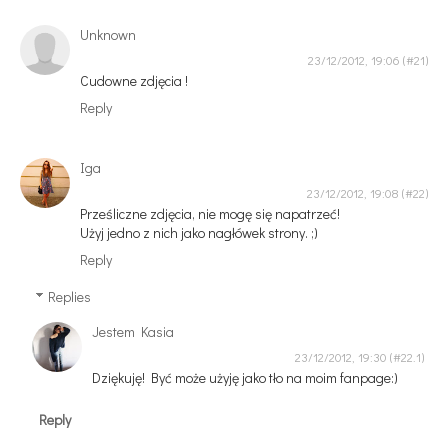
Unknown
23/12/2012, 19:06
Cudowne zdjęcia !
Reply
Iga
23/12/2012, 19:08
Prześliczne zdjęcia, nie mogę się napatrzeć!
Użyj jedno z nich jako nagłówek strony. ;)
Reply
Replies
Jestem Kasia
23/12/2012, 19:30
Dziękuję! Być może użyję jako tło na moim fanpage:)
Reply