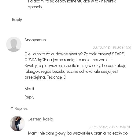
Pajacami to są osoby komentujace w tak hejterski
sposob:|
Reply
Anonymous
23/12/2012, 19:39
Ojej, a co to za cudowne swetry? Zdradź proszę! SZARE,
OPADAJĄCE na jedno ramię - to moje marzenie!!!
Swetry to pierwsze co rzuciło mi się w oczy, bo poszukuję
takiego czegoś bezskutecznie od roku, ale sesja jest
przepiękna. Też chcę :D
Marti
Reply
Replies
Jestem Kasia
23/12/2012, 23:25
Marti, nie dam głowy, bo wszystkie ubrania nalezały do