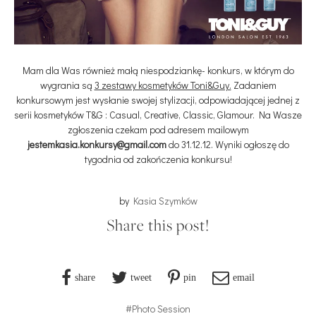
Mam dla Was również małą niespodziankę- konkurs, w którym do
wygrania są
3 zestawy kosmetyków Toni&Guy.
Zadaniem
konkursowym jest wysłanie swojej stylizacji, odpowiadającej jednej z
serii kosmetyków T&G : Casual, Creative, Classic, Glamour. Na Wasze
zgłoszenia czekam pod adresem mailowym
jestemkasia.konkursy@gmail.com
do 31.12.12. Wyniki ogłoszę do
tygodnia od zakończenia konkursu!
by
Kasia Szymków
Share this post!
share
tweet
pin
email
#Photo Session