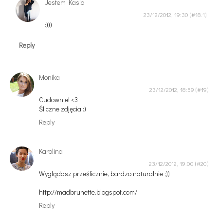
Jestem Kasia
23/12/2012, 19:30
:)))
Reply
Monika
23/12/2012, 18:59
Cudownie! <3
Śliczne zdjęcia :)
Reply
Karolina
23/12/2012, 19:00
Wyglądasz prześlicznie, bardzo naturalnie ;))
http://madbrunette.blogspot.com/
Reply