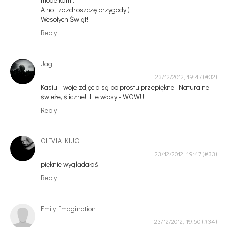
A no i zazdroszczę przygody:)
Wesołych Świąt!
Reply
Jag
23/12/2012, 19:47
Kasiu, Twoje zdjęcia są po prostu przepiękne! Naturalne,
świeże, śliczne! I te włosy - WOW!!!
Reply
OLIVIA KIJO
23/12/2012, 19:47
pięknie wyglądałaś!
Reply
Emily Imagination
23/12/2012, 19:50