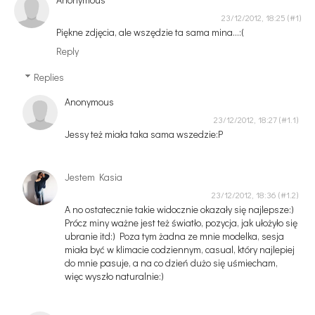
23/12/2012, 18:25
Piękne zdjęcia, ale wszędzie ta sama mina...:(
Reply
Replies
Anonymous
23/12/2012, 18:27
Jessy też miała taka sama wszedzie:P
Jestem Kasia
23/12/2012, 18:36
A no ostatecznie takie widocznie okazały się najlepsze:)
Prócz miny ważne jest też światło, pozycja, jak ułożyło się
ubranie itd:) Poza tym żadna ze mnie modelka, sesja
miała być w klimacie codziennym, casual, który najlepiej
do mnie pasuje, a na co dzień dużo się uśmiecham,
więc wyszło naturalnie:)