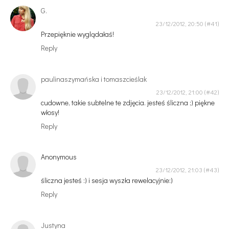
G.
23/12/2012, 20:50
Przepięknie wyglądałaś!
Reply
paulinaszymańska i tomaszcieślak
23/12/2012, 21:00
cudowne, takie subtelne te zdjęcia. jesteś śliczna ;) piękne
włosy!
Reply
Anonymous
23/12/2012, 21:03
śliczna jesteś :) i sesja wyszła rewelacyjnie:)
Reply
Justyna