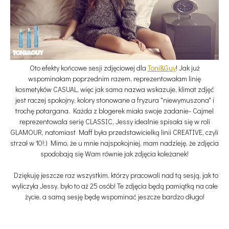
Oto efekty końcowe sesji zdjęciowej dla
Toni&Guy
! Jak już
wspominałam poprzednim razem, reprezentowałam linię
kosmetyków CASUAL, więc jak sama nazwa wskazuje, klimat zdjęć
jest raczej spokojny, kolory stonowane a fryzura "niewymuszona" i
trochę potargana. Każda z blogerek miała swoje zadanie- Cajmel
reprezentowala serię CLASSIC, Jessy idealnie spisała się w roli
GLAMOUR, natomiast Maff była przedstawicielką linii CREATIVE, czyli
strzał w 10!:) Mimo, że u mnie najspokojniej, mam nadzieję, że zdjęcia
spodobają się Wam równie jak zdjęcia koleżanek!
Dziękuję jeszcze raz wszystkim, którzy pracowali nad tą sesją, jak to
wyliczyła Jessy, było to aż 25 osób! Te zdjęcia będą pamiątką na całe
życie, a samą sesję będę wspominać jeszcze bardzo długo!