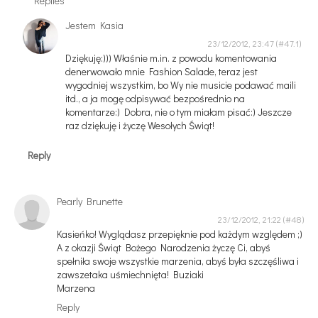
Replies
Jestem Kasia
23/12/2012, 23:47
Dziękuję:))) Właśnie m.in. z powodu komentowania
denerwowało mnie Fashion Salade, teraz jest
wygodniej wszystkim, bo Wy nie musicie podawać maili
itd., a ja mogę odpisywać bezpośrednio na
komentarze:) Dobra, nie o tym miałam pisać:) Jeszcze
raz dziękuję i życzę Wesołych Świąt!
Reply
Pearly Brunette
23/12/2012, 21:22
Kasieńko! Wyglądasz przepięknie pod każdym względem ;)
A z okazji Świąt Bożego Narodzenia życzę Ci, abyś
spełniła swoje wszystkie marzenia, abyś była szczęśliwa i
zawszetaka uśmiechnięta! Buziaki
Marzena
Reply