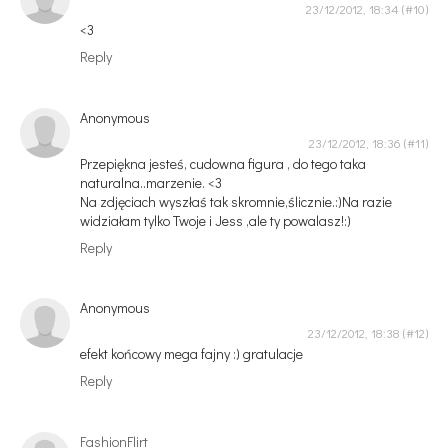
23/12/2012, 18:34
<3
Reply
Anonymous
23/12/2012, 18:36
Przepiękna jesteś, cudowna figura , do tego taka
naturalna..marzenie. <3
Na zdjęciach wyszłaś tak skromnie,ślicznie.:)Na razie
widziałam tylko Twoje i Jess ,ale ty powalasz!:)
Reply
Anonymous
23/12/2012, 18:38
efekt końcowy mega fajny :) gratulacje
Reply
FashionFlirt