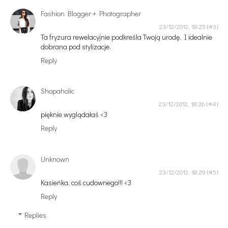
Fashion Blogger + Photographer
23/12/2012, 18:25
Ta fryzura rewelacyjnie podkreśla Twoją urodę. I idealnie
dobrana pod stylizacje.
Reply
Shopaholic
23/12/2012, 18:26
pięknie wyglądałaś <3
Reply
Unknown
23/12/2012, 18:29
Kasieńka, coś cudownego!!! <3
Reply
Replies