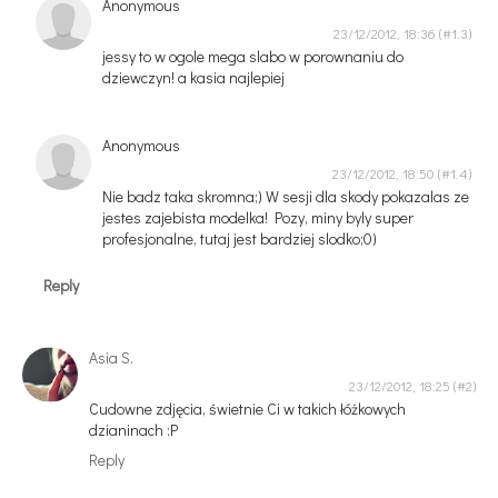
Anonymous
23/12/2012, 18:36
jessy to w ogole mega slabo w porownaniu do
dziewczyn! a kasia najlepiej
Anonymous
23/12/2012, 18:50
Nie badz taka skromna;) W sesji dla skody pokazalas ze
jestes zajebista modelka! Pozy, miny byly super
profesjonalne, tutaj jest bardziej slodko;0)
Reply
Asia S.
23/12/2012, 18:25
Cudowne zdjęcia, świetnie Ci w takich łóżkowych
dzianinach :P
Reply