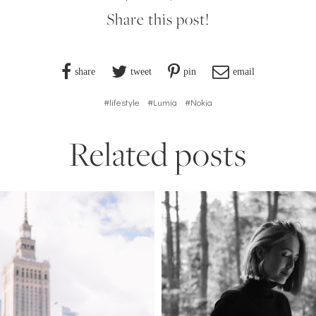
Share this post!
share
tweet
pin
email
#lifestyle
#Lumia
#Nokia
Related posts