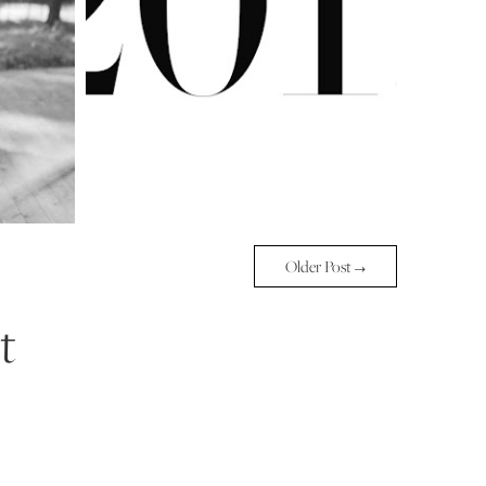
Older Post →
t