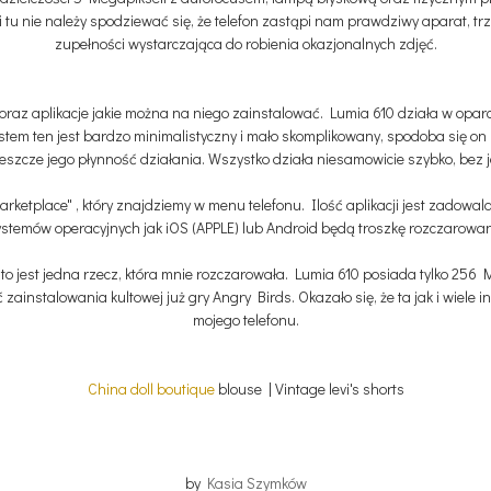
 i tu nie należy spodziewać się, że telefon zastąpi nam prawdziwy aparat, t
zupełności wystarczająca do robienia okazjonalnych zdjęć.
oraz aplikacje jakie można na niego zainstalować. Lumia 610 działa w opar
ystem ten jest bardzo minimalistyczny i mało skomplikowany, spodoba się 
eszcze jego płynność działania. Wszystko działa niesamowicie szybko, bez ja
arketplace" , który znajdziemy w menu telefonu. Ilość aplikacji jest zadowala
stemów operacyjnych jak iOS (APPLE) lub Android będą troszkę rozczarowa
 to jest jedna rzecz, która mnie rozczarowała. Lumia 610 posiada tylko 2
zainstalowania kultowej już gry Angry Birds. Okazało się, że ta jak i wiele in
mojego telefonu.
China doll boutique
blouse | Vintage levi's shorts
by
Kasia Szymków