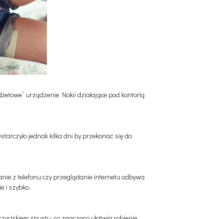
etowe” urządzenie Nokii działające pod kontorlą
arczyło jednak kilka dni by przekonać się do
anie z telefonu czy przeglądanie internetu odbywa
e i szybko.
zyciskiem spustu, co znacząco ułatwia robienie