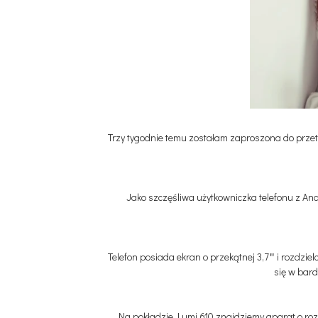
Trzy tygodnie temu zostałam zaproszona do prze
Jako szczęśliwa użytkowniczka telefonu z An
Telefon posiada ekran o przekątnej 3,7″ i rozdzi
się w bard
Na pokładzie Lumi 610 znajdziemy aparat o roz