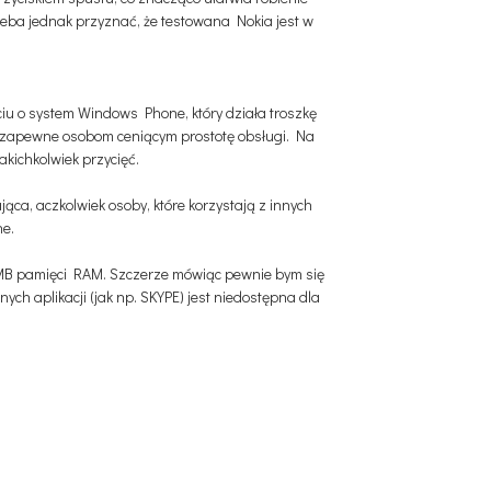
rzeba jednak przyznać, że testowana Nokia jest w
ciu o system Windows Phone, który działa troszkę
on zapewne osobom ceniącym prostotę obsługi. Na
kichkolwiek przycięć.
jąca, aczkolwiek osoby, które korzystają z innych
ne.
56 MB pamięci RAM. Szczerze mówiąc pewnie bym się
nych aplikacji (jak np. SKYPE) jest niedostępna dla