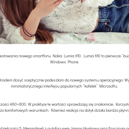
testowania nowego smartfonu Nokia Lumia 610. Lumia 610 to pierwsze “budż
Windows Phone.
droidem dosyć sceptycznie podeszłam do nowego systemu operacyjnego. Wyst
minimalistycznego interfejsu popularnych “kafelek” Microsoftu.
elczości 480×800. W praktyce te wartości sprawdzają się znakomicie. Korzyst
zo komfortowych warunkach. Również reakcja na dotyk działa bardzo płynni
dzielczości 5 Megapikseli z autofocusem, lampą błyskową oraz fizycznym pr