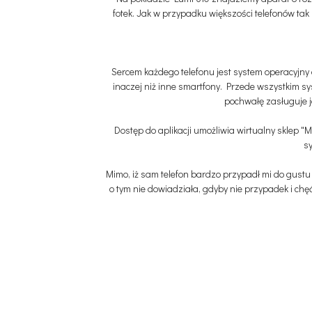
fotek. Jak w przypadku większości telefonów tak
Sercem każdego telefonu jest system operacyjny 
inaczej niż inne smartfony. Przede wszystkim s
pochwałę zasługuje j
Dostęp do aplikacji umożliwia wirtualny sklep "M
sy
Mimo, iż sam telefon bardzo przypadł mi do gustu
o tym nie dowiadziała, gdyby nie przypadek i chęć 